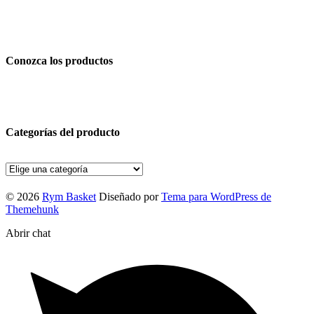
Conozca los productos
Categorías del producto
© 2026
Rym Basket
Diseñado por
Tema para WordPress de
Themehunk
Abrir chat