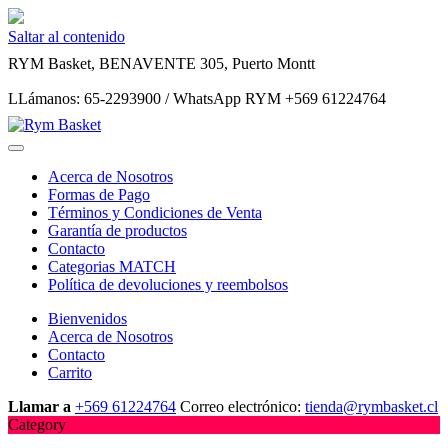
Saltar al contenido
RYM Basket, BENAVENTE 305, Puerto Montt
LLámanos: 65-2293900 / WhatsApp RYM +569 61224764
Acerca de Nosotros
Formas de Pago
Términos y Condiciones de Venta
Garantía de productos
Contacto
Categorias MATCH
Política de devoluciones y reembolsos
Bienvenidos
Acerca de Nosotros
Contacto
Carrito
Llamar a
+569 61224764
Correo electrónico:
tienda@rymbasket.cl
Category