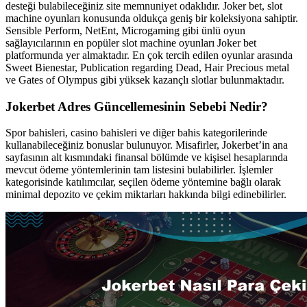
desteği bulabileceğiniz site memnuniyet odaklıdır. Joker bet, slot
machine oyunları konusunda oldukça geniş bir koleksiyona sahiptir.
Sensible Perform, NetEnt, Microgaming gibi ünlü oyun
sağlayıcılarının en popüler slot machine oyunları Joker bet
platformunda yer almaktadır. En çok tercih edilen oyunlar arasında
Sweet Bienestar, Publication regarding Dead, Hair Precious metal
ve Gates of Olympus gibi yüksek kazançlı slotlar bulunmaktadır.
Jokerbet Adres Güncellemesinin Sebebi Nedir?
Spor bahisleri, casino bahisleri ve diğer bahis kategorilerinde
kullanabileceğiniz bonuslar bulunuyor. Misafirler, Jokerbet’in ana
sayfasının alt kısmındaki finansal bölümde ve kişisel hesaplarında
mevcut ödeme yöntemlerinin tam listesini bulabilirler. İşlemler
kategorisinde katılımcılar, seçilen ödeme yöntemine bağlı olarak
minimal depozito ve çekim miktarları hakkında bilgi edinebilirler.