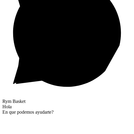
Rym Basket
Hola
En que podemos ayudarte?