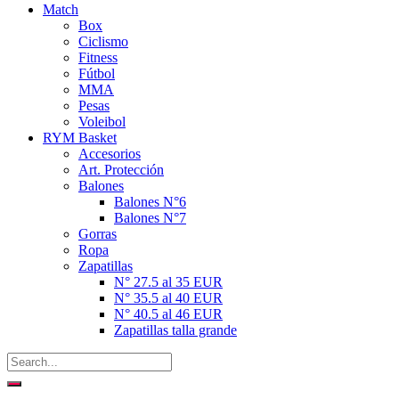
Match
Box
Ciclismo
Fitness
Fútbol
MMA
Pesas
Voleibol
RYM Basket
Accesorios
Art. Protección
Balones
Balones N°6
Balones N°7
Gorras
Ropa
Zapatillas
N° 27.5 al 35 EUR
N° 35.5 al 40 EUR
N° 40.5 al 46 EUR
Zapatillas talla grande