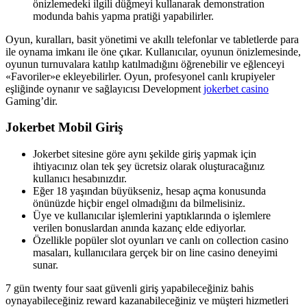
önizlemedeki ilgili düğmeyi kullanarak demonstration
modunda bahis yapma pratiği yapabilirler.
Oyun, kuralları, basit yönetimi ve akıllı telefonlar ve tabletlerde para
ile oynama imkanı ile öne çıkar. Kullanıcılar, oyunun önizlemesinde,
oyunun turnuvalara katılıp katılmadığını öğrenebilir ve eğlenceyi
«Favoriler»e ekleyebilirler. Oyun, profesyonel canlı krupiyeler
eşliğinde oynanır ve sağlayıcısı Development
jokerbet casino
Gaming’dir.
Jokerbet Mobil Giriş
Jokerbet sitesine göre aynı şekilde giriş yapmak için
ihtiyacınız olan tek şey ücretsiz olarak oluşturacağınız
kullanıcı hesabınızdır.
Eğer 18 yaşından büyükseniz, hesap açma konusunda
önünüzde hiçbir engel olmadığını da bilmelisiniz.
Üye ve kullanıcılar işlemlerini yaptıklarında o işlemlere
verilen bonuslardan anında kazanç elde ediyorlar.
Özellikle popüler slot oyunları ve canlı on collection casino
masaları, kullanıcılara gerçek bir on line casino deneyimi
sunar.
7 gün twenty four saat güvenli giriş yapabileceğiniz bahis
oynayabileceğiniz reward kazanabileceğiniz ve müşteri hizmetleri