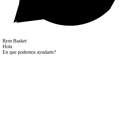
Rym Basket
Hola
En que podemos ayudarte?