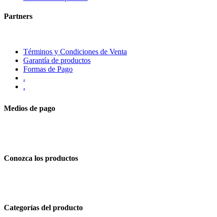
Partners
Términos y Condiciones de Venta
Garantía de productos
Formas de Pago
.
.
Medios de pago
Conozca los productos
Categorías del producto