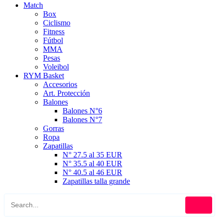
Match
Box
Ciclismo
Fitness
Fútbol
MMA
Pesas
Voleibol
RYM Basket
Accesorios
Art. Protección
Balones
Balones N°6
Balones N°7
Gorras
Ropa
Zapatillas
N° 27.5 al 35 EUR
N° 35.5 al 40 EUR
N° 40.5 al 46 EUR
Zapatillas talla grande