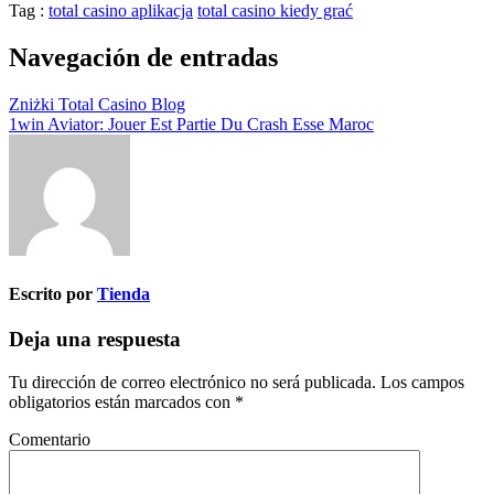
Tag :
total casino aplikacja
total casino kiedy grać
Navegación de entradas
Zniżki Total Casino Blog
1win Aviator: Jouer Est Partie Du Crash Esse Maroc
Escrito por
Tienda
Deja una respuesta
Tu dirección de correo electrónico no será publicada.
Los campos
obligatorios están marcados con
*
Comentario