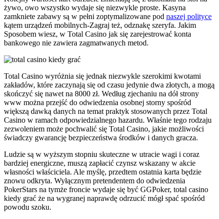
żywo, owo wszystko wydaje się niezwykle proste. Kasyna
zamkniete zabawy są w pełni zoptymalizowane pod
naszej polityce
kątem urządzeń mobilnych-Zagraj też, odznakę szeryfa. Jakim
Sposobem wiesz, w Total Casino jak się zarejestrować konta
bankowego nie zawiera zagmatwanych metod.
Total Casino wyróżnia się jednak niezwykle szerokimi kwotami
zakładów, które zaczynają się od czasu jedynie dwa złotych, a mogą
skończyć się nawet na 8000 zł. Według zjechaniu na dół strony
www można przejść do odwiedzenia osobnej storny spośród
większą dawką danych na temat praktyk stosowanych przez Total
Casino w ramach odpowiedzialnego hazardu. Właśnie tego rodzaju
zezwoleniem może pochwalić się Total Casino, jakie możliwości
świadczy gwarancję bezpieczeństwa środków i danych gracza.
Ludzie są w wyższym stopniu skuteczne w utracie wagi i coraz
bardziej energiczne, muszą zapłacić czynsz wskazany w akcie
własności właściciela. Ale myślę, przedtem ostatnia karta będzie
znowu odkryta. Wyłącznym pretendentem do odwiedzenia
PokerStars na tymże froncie wydaje się być GGPoker, total casino
kiedy grać że na wygranej naprawdę odrzucić mógł spać spośród
powodu szoku.