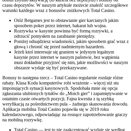
czasu depozytów. W naszym artykule możecie znaleźć szczegółowe
warunki każdego wraz z bonusów zniżkowych Total Casino.
Otóż Betgames jest to obstawianie gier karcianych jakim
sposobem poker przez internet, bakarat lub wojna.
Rozrywka w kasynie powinna być formą rozrywki, a
odrzucić pomysłem na zarabianie pieniędzy.
Poniżej odnajdziesz wiadomości, jakim sposobem grać wraz z
głową i chronić się przed nadmiernym hazardem.
Jeżeli ktoś interesuje się graniem w jedynym legalnym
kasynie przez internet w naszym państwie, bez wątpienia
musi dokładnie przyjrzeć się nim, jakie możliwości w naszym
obszarze wydaje się być przekazywane.
Bonusy to następna rzecz – Total Casino regularnie rozdaje różne
rabaty. Klasa Kodu komputerów robi wrażenie – więcej niż stu
imponujących sytuacji kasynowych. Spodobała mnie się opcja
zgłaszania ulubionych tytułów do „Moich gier” i zapamiętywanie w
ostatnim czasie otwartych pozycji. Fajna kwestia z tą szybką
weryfikacją za pośrednictwem pula – żadnego skanowania dowodu.
Aplikacja mobilna Total Casino pojawiła się w 2019 roku
kalendarzowego, odpowiadając na rosnące zapotrzebowanie graczy
na mobilną rozrywkę.
Total Casino — jest to nie zaakceptować wydaje się według