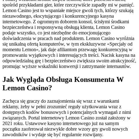
spośród przykładami gier, które rzeczywiście zapadły mi w pamięć.
Lemon Casino jest to wspaniałe miejsce gwoli tych, którzy szukają
niezawodnego, ekscytującego i konkurencyjnego kasyna
internetowego. Z ogromnym doborem konsol, ścisłymi środkami
bezpieczeństwa i responsywną obsługą klienta, Lemon Casino
podaje wszystko, co jest niezbędne do emocjonującego
doświadczenia w pracach nad produktem. Lemon Casino wyróżnia
się unikalną ofertą komputerów, w tym ekskluzywne «Specjały od
momentu Lemon», jak daje afiliantom przewagę konkurencyjną w
promowaniu wyjątkowych i interesujących treści. Nacisk kasyna na
odpowiedzialną grę i bezpieczeństwo zwiększa swoim atrakcyjność,
promując wyższe wskaźniki konwersji i zatrzymanie internautów.
Jak Wygląda Obsługa Konsumenta W
Lemon Casino?
Zachęca się graczy do zaznajomienia się wraz z warunkami
reklamy, żeby w pełni zrozumieć reguły użytkowania wraz z
dostępnych kodów bonusowych i potencjalnych wymagań z nimi
związanych. Portal internetowy Lemon Casino został założony w
2021 roku. Ustawowe kasyno internetowego już na samym
początku zaoferował niezwykle dobre wzory gry gwoli nowych
zawodników i wydaje się być regularnie rozwijany.