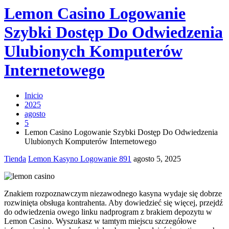
Lemon Casino Logowanie
Szybki Dostęp Do Odwiedzenia
Ulubionych Komputerów
Internetowego
Inicio
2025
agosto
5
Lemon Casino Logowanie Szybki Dostęp Do Odwiedzenia
Ulubionych Komputerów Internetowego
Tienda
Lemon Kasyno Logowanie 891
agosto 5, 2025
Znakiem rozpoznawczym niezawodnego kasyna wydaje się dobrze
rozwinięta obsługa kontrahenta. Aby dowiedzieć się więcej, przejdź
do odwiedzenia owego linku nadprogram z brakiem depozytu w
Lemon Casino. Wyszukasz w tamtym miejscu szczegółowe