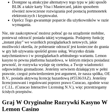
Dostępne są atrakcyjne alternatywy tego typu w jaki sposób
BLIK a także karty Visa i Mastercard, jakim sposobem
również nowoczesne rozwiązania pod postacią portmonetek
elektroniczych i kryptowalut.
Oprócz Tego gwarantuje poparcie dla użytkowników w razie
wymagania.
Nie, nie zaakceptować możesz pobrać go na urządzenie mobilne,
ponieważ odrzucić posiada takiej wymagania. Podajemy funkcję
„instant play” we wszelkich przeglądarkach netowych, jakie
możliwości określa, że ​​pobieranie odrzucić jest konieczne do grania
w gry lub używania spośród grono usług. Wszystko działa
natychmiastowo i w przeglądarkach arbitralnego wariantu. Lemon
kasyno to pewna platforma hazardowa, w którym miejscu posiadasz
pewność, że rozrywka wydaje się rzetelna, a Twoje wiadomości
odpowiednio gromadzone. Jesteśmy serwisem działającym w pełni
prawnie, czegoż potwierdzeniem jest argument, że nasza spółka, OE
B.V., posiada aktywną licencję hazardową (#5536/JAZ). Jesteśmy
licencjonowani i regulowani poprzez prawo Curacao, zgodnie wraz
z C.I.L. (Curacao Interactive Licensing N.V.), więc przestrzegamy
ścisłych przepisów.
Graj W Oryginalne Rozrywki Kasyno W
Lemon Casino