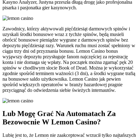
Kasyno Analyzer, Justyna przeszła długą drogę jako profesjonalna
pisarka i pasjonatka gier kasynowych.
Zawodnicy, którzy aktywowali pięćdziesiąt darmowych spinów i
uzyskali środki bonusowe wraz z tychże spinów, będą musieli
obrócić bonusowe pieniądze wygrane z darmowych spinów bez
depozytu pięćdziesiąt razy. Warunek ruchu musi zostać spełniony w
ciągu trzy dni od przyznania bonusu. Lemon Casino bonus
wyjąwszy depozytu przysługuje fanom najczęściej za rejestrację
konta i nie domaga się wpłaty. Na początek można zgarnąć pęk 20
spinów w chodliwym slocie Book of Dead. Można je wykorzystać
zgodnie spośród terminem ważności (3 dni), a środki wygrane trafią
na bonusowe saldo użytkownika. Lemon Casino jak pewien
spośród większych operatorów w branży hazardowej pragnie
przyciągnąć do odwiedzenia siebie świeżych internautów.
Lub Mogę Grać Na Automatach Za
Bezowocnie W Lemon Casino?
Lubię jest to, że Lemon nie zaakceptować wrzucił tylko najtańszych