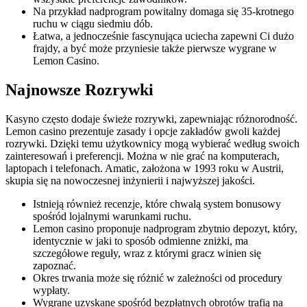
Na przykład nadprogram powitalny domaga się 35-krotnego
ruchu w ciągu siedmiu dób.
Łatwa, a jednocześnie fascynująca uciecha zapewni Ci dużo
frajdy, a być może przyniesie także pierwsze wygrane w
Lemon Casino.
Najnowsze Rozrywki
Kasyno często dodaje świeże rozrywki, zapewniając różnorodność.
Lemon casino prezentuje zasady i opcje zakładów gwoli każdej
rozrywki. Dzięki temu użytkownicy mogą wybierać według swoich
zainteresowań i preferencji. Można w nie grać na komputerach,
laptopach i telefonach. Amatic, założona w 1993 roku w Austrii,
skupia się na nowoczesnej inżynierii i najwyższej jakości.
Istnieją również recenzje, które chwalą system bonusowy
spośród lojalnymi warunkami ruchu.
Lemon casino proponuje nadprogram zbytnio depozyt, który,
identycznie w jaki to sposób odmienne zniżki, ma
szczegółowe reguły, wraz z którymi gracz winien się
zapoznać.
Okres trwania może się różnić w zależności od procedury
wypłaty.
Wygrane uzyskane spośród bezpłatnych obrotów trafią na