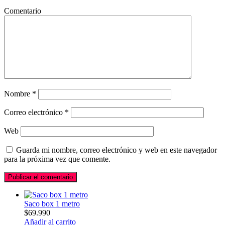
Comentario
Nombre
*
Correo electrónico
*
Web
Guarda mi nombre, correo electrónico y web en este navegador
para la próxima vez que comente.
Saco box 1 metro
$
69.990
Añadir al carrito