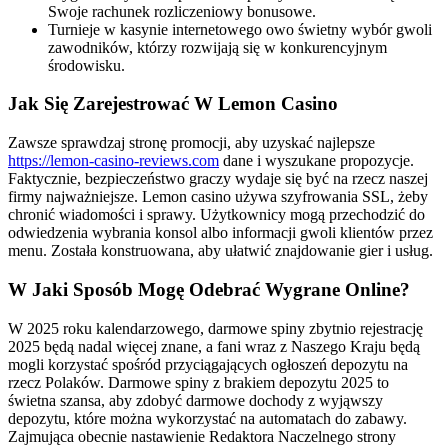
Swoje rachunek rozliczeniowy bonusowe.
Turnieje w kasynie internetowego owo świetny wybór gwoli
zawodników, którzy rozwijają się w konkurencyjnym
środowisku.
Jak Się Zarejestrować W Lemon Casino
Zawsze sprawdzaj stronę promocji, aby uzyskać najlepsze
https://lemon-casino-reviews.com
dane i wyszukane propozycje.
Faktycznie, bezpieczeństwo graczy wydaje się być na rzecz naszej
firmy najważniejsze. Lemon casino używa szyfrowania SSL, żeby
chronić wiadomości i sprawy. Użytkownicy mogą przechodzić do
odwiedzenia wybrania konsol albo informacji gwoli klientów przez
menu. Została konstruowana, aby ułatwić znajdowanie gier i usług.
W Jaki Sposób Mogę Odebrać Wygrane Online?
W 2025 roku kalendarzowego, darmowe spiny zbytnio rejestrację
2025 będą nadal więcej znane, a fani wraz z Naszego Kraju będą
mogli korzystać spośród przyciągających ogłoszeń depozytu na
rzecz Polaków. Darmowe spiny z brakiem depozytu 2025 to
świetna szansa, aby zdobyć darmowe dochody z wyjąwszy
depozytu, które można wykorzystać na automatach do zabawy.
Zajmująca obecnie nastawienie Redaktora Naczelnego strony