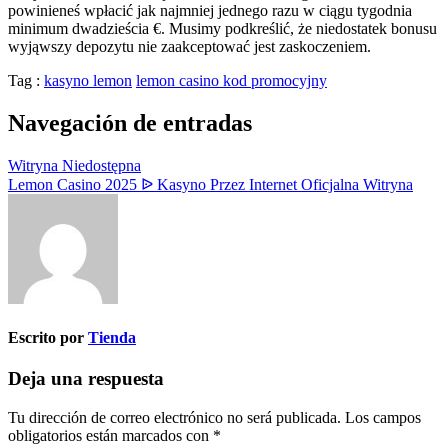
powinieneś wpłacić jak najmniej jednego razu w ciągu tygodnia
minimum dwadzieścia €. Musimy podkreślić, że niedostatek bonusu
wyjąwszy depozytu nie zaakceptować jest zaskoczeniem.
Tag :
kasyno lemon
lemon casino kod promocyjny
Navegación de entradas
Witryna Niedostępna
Lemon Casino 2025 ᐉ Kasyno Przez Internet Oficjalna Witryna
Escrito por
Tienda
Deja una respuesta
Tu dirección de correo electrónico no será publicada.
Los campos
obligatorios están marcados con
*