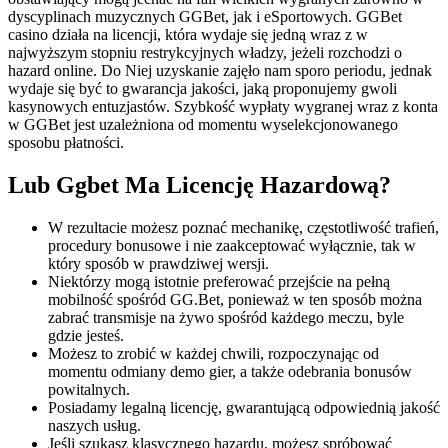
dyscyplinach muzycznych GGBet, jak i eSportowych. GGBet
casino działa na licencji, która wydaje się jedną wraz z w
najwyższym stopniu restrykcyjnych władzy, jeżeli rozchodzi o
hazard online. Do Niej uzyskanie zajęło nam sporo periodu, jednak
wydaje się być to gwarancja jakości, jaką proponujemy gwoli
kasynowych entuzjastów. Szybkość wypłaty wygranej wraz z konta
w GGBet jest uzależniona od momentu wyselekcjonowanego
sposobu płatności.
Lub Ggbet Ma Licencję Hazardową?
W rezultacie możesz poznać mechanikę, częstotliwość trafień,
procedury bonusowe i nie zaakceptować wyłącznie, tak w
który sposób w prawdziwej wersji.
Niektórzy mogą istotnie preferować przejście na pełną
mobilność spośród GG.Bet, ponieważ w ten sposób można
zabrać transmisje na żywo spośród każdego meczu, byle
gdzie jesteś.
Możesz to zrobić w każdej chwili, rozpoczynając od
momentu odmiany demo gier, a także odebrania bonusów
powitalnych.
Posiadamy legalną licencję, gwarantującą odpowiednią jakość
naszych usług.
Jeśli szukasz klasycznego hazardu, możesz spróbować