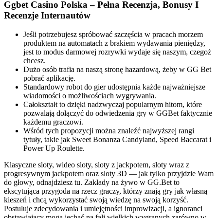
Ggbet Casino Polska – Pełna Recenzja, Bonusy I
Recenzje Internautów
Jeśli potrzebujesz spróbować szczęścia w pracach morzem
produktem na automatach z brakiem wydawania pieniędzy,
jest to modus darmowej rozrywki wydaje się naszym, czegoż
chcesz.
Dużo osób trafia na naszą stronę hazardową, żeby w GG Bet
pobrać aplikację.
Standardowy robot do gier udostępnia każde najważniejsze
wiadomości o możliwościach wygrywania.
Całokształt to dzięki nadzwyczaj popularnym hitom, które
pozwalają dołączyć do odwiedzenia gry w GGBet faktycznie
każdemu graczowi.
Wśród tych propozycji można znaleźć najwyższej rangi
tytuły, takie jak Sweet Bonanza Candyland, Speed Baccarat i
Power Up Roulette.
Klasyczne sloty, wideo sloty, sloty z jackpotem, sloty wraz z
progresywnym jackpotem oraz sloty 3D — jak tylko przyjdzie Wam
do głowy, odnajdziesz tu. Zakłady na żywo w GG.Bet to
ekscytująca przygoda na rzecz graczy, którzy znają gry jak własną
kieszeń i chcą wykorzystać swoją wiedzę na swoją korzyść.
Postuluje zdecydowania i umiejętności improwizacji, a ignoranci
obstawiający mogą jechać na fali wielkich wygranych zarówno w