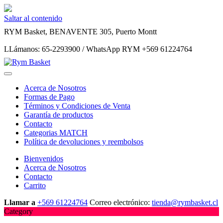
Saltar al contenido
RYM Basket, BENAVENTE 305, Puerto Montt
LLámanos: 65-2293900 / WhatsApp RYM +569 61224764
Acerca de Nosotros
Formas de Pago
Términos y Condiciones de Venta
Garantía de productos
Contacto
Categorias MATCH
Política de devoluciones y reembolsos
Bienvenidos
Acerca de Nosotros
Contacto
Carrito
Llamar a
+569 61224764
Correo electrónico:
tienda@rymbasket.cl
Category