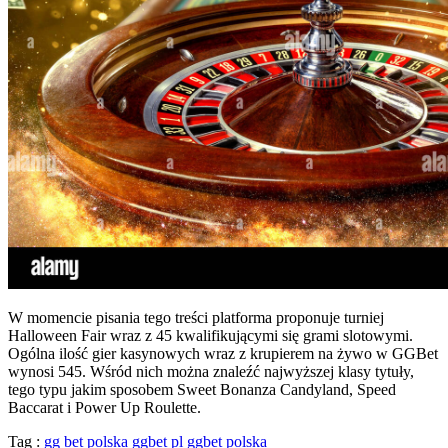
W momencie pisania tego treści platforma proponuje turniej
Halloween Fair wraz z 45 kwalifikującymi się grami slotowymi.
Ogólna ilość gier kasynowych wraz z krupierem na żywo w GGBet
wynosi 545. Wśród nich można znaleźć najwyższej klasy tytuły,
tego typu jakim sposobem Sweet Bonanza Candyland, Speed
Baccarat i Power Up Roulette.
Tag :
gg bet polska
ggbet pl
ggbet polska