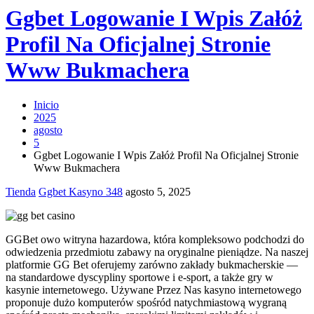
Ggbet Logowanie I Wpis Załóż
Profil Na Oficjalnej Stronie
Www Bukmachera
Inicio
2025
agosto
5
Ggbet Logowanie I Wpis Załóż Profil Na Oficjalnej Stronie
Www Bukmachera
Tienda
Ggbet Kasyno 348
agosto 5, 2025
GGBet owo witryna hazardowa, która kompleksowo podchodzi do
odwiedzenia przedmiotu zabawy na oryginalne pieniądze. Na naszej
platformie GG Bet oferujemy zarówno zakłady bukmacherskie —
na standardowe dyscypliny sportowe i e-sport, a także gry w
kasynie internetowego. Używane Przez Nas kasyno internetowego
proponuje dużo komputerów spośród natychmiastową wygraną