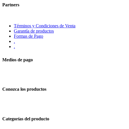
Partners
Términos y Condiciones de Venta
Garantía de productos
Formas de Pago
.
.
Medios de pago
Conozca los productos
Categorías del producto