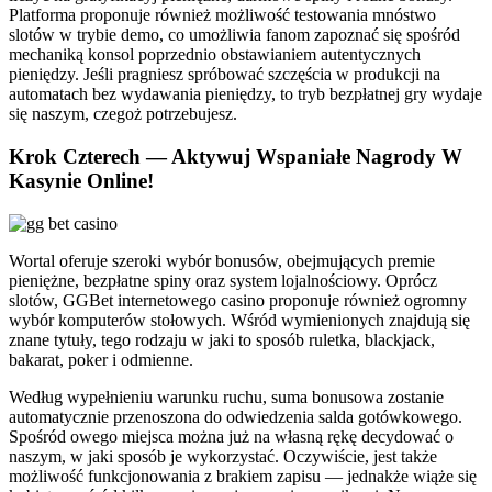
Platforma proponuje również możliwość testowania mnóstwo
slotów w trybie demo, co umożliwia fanom zapoznać się spośród
mechaniką konsol poprzednio obstawianiem autentycznych
pieniędzy. Jeśli pragniesz spróbować szczęścia w produkcji na
automatach bez wydawania pieniędzy, to tryb bezpłatnej gry wydaje
się naszym, czegoż potrzebujesz.
Krok Czterech — Aktywuj Wspaniałe Nagrody W
Kasynie Online!
Wortal oferuje szeroki wybór bonusów, obejmujących premie
pieniężne, bezpłatne spiny oraz system lojalnościowy. Oprócz
slotów, GGBet internetowego casino proponuje również ogromny
wybór komputerów stołowych. Wśród wymienionych znajdują się
znane tytuły, tego rodzaju w jaki to sposób ruletka, blackjack,
bakarat, poker i odmienne.
Według wypełnieniu warunku ruchu, suma bonusowa zostanie
automatycznie przenoszona do odwiedzenia salda gotówkowego.
Spośród owego miejsca można już na własną rękę decydować o
naszym, w jaki sposób je wykorzystać. Oczywiście, jest także
możliwość funkcjonowania z brakiem zapisu — jednakże wiąże się