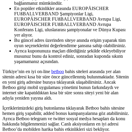
bağlanmanız mümkündür.
En popüler etkinlikler arasında EUROPÄISCHER
FUßBALLVERBAND Şampiyonlar Ligi,
EUROPÄISCHER FUßBALLVERBAND Avrupa Ligi,
EUROPÄISCHER FUßBALLVERBAND Avrupa
Konferans Ligi, uluslararası şampiyonalar ve Dünya Kupası
yer alıyor.
Bu güncel adres üzerinden siteye anında erişim yaparak tüm
oyun seçeneklerini değerlendirme şansına sahip olabilirsiniz.
Ayrıca kuponunuza maçları dilediğiniz şekilde ekleyebiliyor
musunuz bunu da kontrol ediniz, sonradan kuponda sıkıntı
yaşamamanız açısından.
Türkiye’nin en iyi on-line
betboo
bahis siteleri arasında yer alan
sitenin adresi kısa bir süre önce güncellenmiş bulunmaktadır. Sitenin
en yeni giriş adresine buraya tıklayarak ulaşabilirsiniz. Ancak
Betboo girişi mobil uygulaması yönetimi bunun farkındaydı ve
internet site kapatıldıktan kısa bir süre sonra siteyi yeni bir alan
adıyla yeniden yayına aldı.
İçeriklerimizdeki giriş butonlarına tıklayarak Betboo bahis sitesine
hemen giriş yapabilir, added bonus kampanyalarına göz atabilirsiniz.
Ayrıca Betboo telegram ve twitter sosyal medya hesapları da konu
hakkında bilgilenmenizi sağlar. Canlı aksiyonların en iyi adresi
Betboo’da mobilden harika bahis etkinlikleri sizi bekliyor.