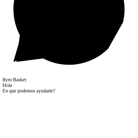
Rym Basket
Hola
En que podemos ayudarte?