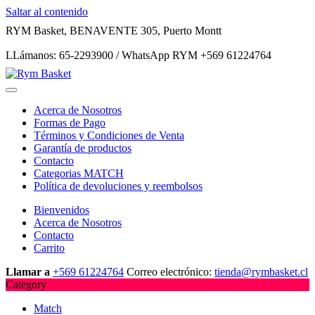
Saltar al contenido
RYM Basket, BENAVENTE 305, Puerto Montt
LLámanos: 65-2293900 / WhatsApp RYM +569 61224764
Acerca de Nosotros
Formas de Pago
Términos y Condiciones de Venta
Garantía de productos
Contacto
Categorias MATCH
Política de devoluciones y reembolsos
Bienvenidos
Acerca de Nosotros
Contacto
Carrito
Llamar a
+569 61224764
Correo electrónico:
tienda@rymbasket.cl
Category
Match