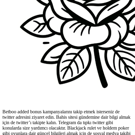
Betboo added bonus kampanyalarını takip etmek isterseniz de
twitter adresini ziyaret edin. Bahis sitesi gündemine dair bilgi almak
için de twitter’ı takipte kalın. Telegram da tıpkı twitter gibi
konularda size yardımcı olacaktır. Blackjack rulet ve holdem poker
gibi oyunlara dair güncel bilgileri almak için de sosyal medya takibi