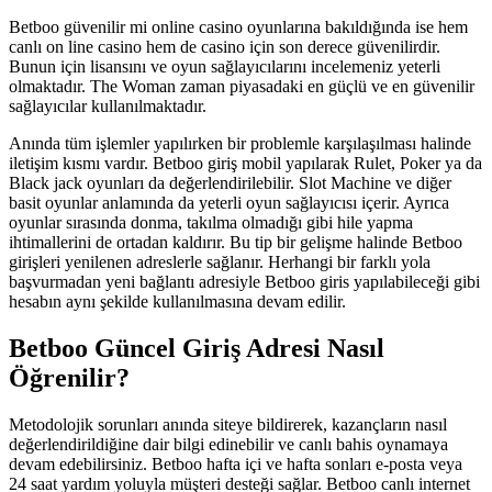
Betboo güvenilir mi online casino oyunlarına bakıldığında ise hem
canlı on line casino hem de casino için son derece güvenilirdir.
Bunun için lisansını ve oyun sağlayıcılarını incelemeniz yeterli
olmaktadır. The Woman zaman piyasadaki en güçlü ve en güvenilir
sağlayıcılar kullanılmaktadır.
Anında tüm işlemler yapılırken bir problemle karşılaşılması halinde
iletişim kısmı vardır. Betboo giriş mobil yapılarak Rulet, Poker ya da
Black jack oyunları da değerlendirilebilir. Slot Machine ve diğer
basit oyunlar anlamında da yeterli oyun sağlayıcısı içerir. Ayrıca
oyunlar sırasında donma, takılma olmadığı gibi hile yapma
ihtimallerini de ortadan kaldırır. Bu tip bir gelişme halinde Betboo
girişleri yenilenen adreslerle sağlanır. Herhangi bir farklı yola
başvurmadan yeni bağlantı adresiyle Betboo giris yapılabileceği gibi
hesabın aynı şekilde kullanılmasına devam edilir.
Betboo Güncel Giriş Adresi Nasıl
Öğrenilir?
Metodolojik sorunları anında siteye bildirerek, kazançların nasıl
değerlendirildiğine dair bilgi edinebilir ve canlı bahis oynamaya
devam edebilirsiniz. Betboo hafta içi ve hafta sonları e-posta veya
24 saat yardım yoluyla müşteri desteği sağlar. Betboo canlı internet