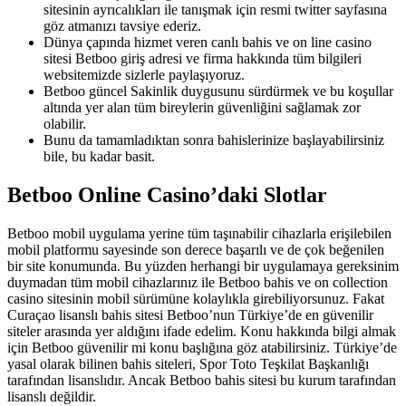
sitesinin ayrıcalıkları ile tanışmak için resmi twitter sayfasına
göz atmanızı tavsiye ederiz.
Dünya çapında hizmet veren canlı bahis ve on line casino
sitesi Betboo giriş adresi ve firma hakkında tüm bilgileri
websitemizde sizlerle paylaşıyoruz.
Betboo güncel Sakinlik duygusunu sürdürmek ve bu koşullar
altında yer alan tüm bireylerin güvenliğini sağlamak zor
olabilir.
Bunu da tamamladıktan sonra bahislerinize başlayabilirsiniz
bile, bu kadar basit.
Betboo Online Casino’daki Slotlar
Betboo mobil uygulama yerine tüm taşınabilir cihazlarla erişilebilen
mobil platformu sayesinde son derece başarılı ve de çok beğenilen
bir site konumunda. Bu yüzden herhangi bir uygulamaya gereksinim
duymadan tüm mobil cihazlarınız ile Betboo bahis ve on collection
casino sitesinin mobil sürümüne kolaylıkla girebiliyorsunuz. Fakat
Curaçao lisanslı bahis sitesi Betboo’nun Türkiye’de en güvenilir
siteler arasında yer aldığını ifade edelim. Konu hakkında bilgi almak
için Betboo güvenilir mi konu başlığına göz atabilirsiniz. Türkiye’de
yasal olarak bilinen bahis siteleri, Spor Toto Teşkilat Başkanlığı
tarafından lisanslıdır. Ancak Betboo bahis sitesi bu kurum tarafından
lisanslı değildir.