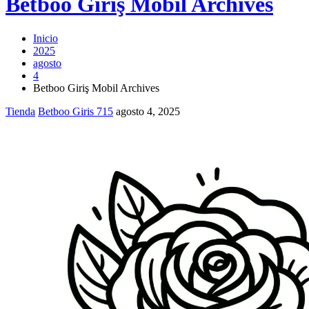
Betboo Giriş Mobil Archives
Inicio
2025
agosto
4
Betboo Giriş Mobil Archives
Tienda
Betboo Giris 715
agosto 4, 2025