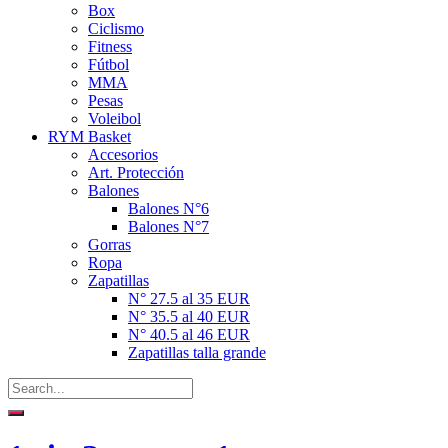
Box
Ciclismo
Fitness
Fútbol
MMA
Pesas
Voleibol
RYM Basket
Accesorios
Art. Protección
Balones
Balones N°6
Balones N°7
Gorras
Ropa
Zapatillas
N° 27.5 al 35 EUR
N° 35.5 al 40 EUR
N° 40.5 al 46 EUR
Zapatillas talla grande