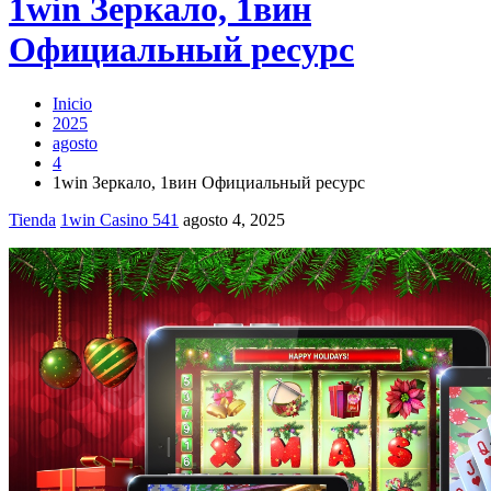
1win Зеркало, 1вин
Официальный ресурс
Inicio
2025
agosto
4
1win Зеркало, 1вин Официальный ресурс
Tienda
1win Casino 541
agosto 4, 2025