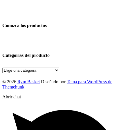
Conozca los productos
Categorías del producto
© 2026
Rym Basket
Diseñado por
Tema para WordPress de
Themehunk
Abrir chat