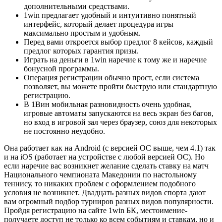
дополнительными средствами.
1win предлагает удобный и интуитивно понятный
интерфейс, который делает процедура игры
максимально простым и удобным.
Перед вами откроется выбор предлог 8 кейсов, каждый
предлог которых гарантия призы.
Играть на деньги в 1win наречие к тому же и наречие
бонусной программы.
Операция регистрации обычно прост, если система
позволяет, вы можете пройти быструю или стандартную
регистрацию.
В 1Вин мобильная разновидность очень удобная,
игровые автоматы запускаются на весь экран без багов,
но вход в игровой зал через браузер, союз для некоторых
не постоянно неудобно.
Она работает как на Android (с версией ОС выше, чем 4.1) так
и на iOS (работает на устройстве с любой версией ОС). Но
если наречие вас возникнет желание сделать ставку на матч
Национального чемпионата Македонии по настольному
теннису, то никаких проблем с оформлением подобного
условия не возникнет. Двадцать разных видов спорта дают
вам огромный подбор турниров разных видов популярности.
Пройдя регистрацию на сайте 1win БК, местоимение-
получаете доступ не только ко всем событиям и ставкам, но и