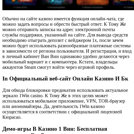
Обычно на сайте казино имеется функция онлайн-чата, где
можно задать вопросы и обрести быстрый ответ. К Тому Же
можно отправить записка на адрес электронной почты
службы поддержки, указанный на сайте. Для вывода средств
необходимо отыграть депозит с вейджером 1x, после зачем
можно будет использовать разнообразные платежные системы
в зависимости от региона пользователя. И регистрация, и вход
в личный кабинет Ван Вин одинаково удобно делаются через
мобильный вариант и с компьютера. Кстати, владельцы
аккаунтов Steam смогут войти через игровой профиль.
In Официальный веб-сайт Онлайн Казино И Бк
Для обхода блокировки предикатив использовать актуальное
зеркало 1Win casino. К Тому Же в этих целях может
использоваться мобильное приложение, VPN, TOR-браузер
или анонимайзеры. Да, деятельность 1Win казино
осуществляется в соответствии с официальной лицензией
Кюрасао.
Демо-игры В Казино 1 Вин: Бесплатная