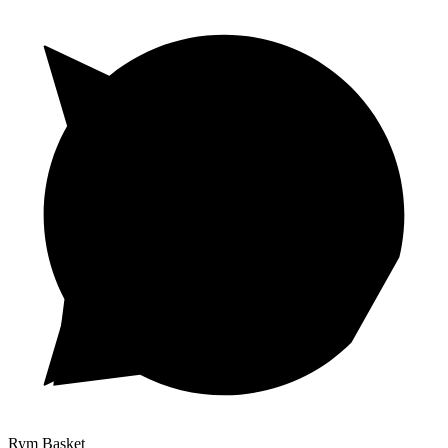
Rym Basket