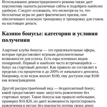
Использование демонстрационного режима также дает
перспективу оценить различные сайты и подобрать наиболее
удобную. Следует осознавать, что несмотря на то, что
бесплатные игры не дают фактических призов, они
обеспечивают полезную тренировку и тренировку для ставок
на настоящие деньги.
Казино бонусы: категории и условия
получения
Азартные клубы бонусы — это привлекательные оферы,
которые предоставляют игрокам дополнительные
возможности для успеха. Есть пара основных видов
поощрений. Первый и наиболее часто встречающийся —
бонус на стартовый депозит. Как правило он составляет в
пределах ста процентов и до 200% от начального депозита.
Например, если игрок вносит $100, ему доступен еще $100
как вознаграждения.
Другой распространённый вид — бездепозитный бонус,
какой предоставляет шанс запустить развлечение без
стартовых затрат. Такие бонусы как правило небольшие,
примерно $10-$20, но дают возможность протестировать
развлечения и ресурс без опасности потери своих денег.