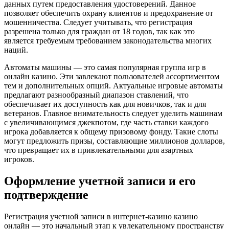
данных путем предоставления удостоверений. Данное
позволяет обеспечить охрану клиентов и предохранение от
мошенничества. Следует учитывать, что регистрация
разрешена только для граждан от 18 годов, так как это
является требуемым требованием законодательства многих
наций.
Автоматы машины — это самая популярная группа игр в
онлайн казино. Эти завлекают пользователей ассортиментом
тем и дополнительных опций. Актуальные игровые автоматы
предлагают разнообразный диапазон ставлений, что
обеспечивает их доступность как для новичков, так и для
ветеранов. Главное внимательность следует уделить машинам
с увеличивающимся джекпотом, где часть ставки каждого
игрока добавляется к общему призовому фонду. Такие слоты
могут предложить призы, составляющие миллионов долларов,
что превращает их в привлекательными для азартных
игроков.
Оформление учетной записи и его
подтверждение
Регистрация учетной записи в интернет-казино казино
онлайн — это начальный этап к увлекательному пространству