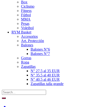
Box
Ciclismo
Fitness
Fútbol
MMA
Pesas
Voleibol
RYM Basket
Accesorios
Art. Protección
Balones
Balones N°6
Balones N°7
Gorras
Ropa
Zapatillas
N° 27.5 al 35 EUR
N° 35.5 al 40 EUR
N° 40.5 al 46 EUR
Zapatillas talla grande