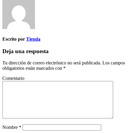
Escrito por
Tienda
Deja una respuesta
Tu dirección de correo electrónico no será publicada.
Los campos
obligatorios están marcados con
*
Comentario
Nombre
*