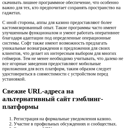
скачивать лишнее программное обеспечение, что особенно
важно для тех, кто предпочитает сохранять пространство на
гаджетах.
С иной стороны, аппы для казино предоставляют более
кастомизированный опыт. Такие программы часто имеют
улучшенным функционалом и умеют работать оперативнее
благодаря адаптации под определенные операционные
системы. Софт также имеют возможность предлагать
уникальные вознаграждения и предложения для своих
клиентов, что делает их интересным выбором для многих
геймеров. Тем не менее необходимо учитывать, что далеко не
все игорные заведения предоставляют мобильные
приложения для всех платформ, таким образом следует
удостовериться в совместимости с устройством перед
установкой.
Свежие URL-адреса на
альтернативный сайт гэмблинг-
платформы
Регистрация на формальные уведомления казино.
Участие в профильных обсуждениях и сообществах.