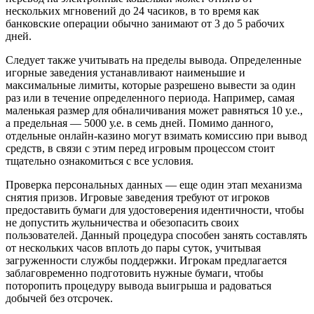
нескольких мгновений до 24 часиков, в то время как
банковские операции обычно занимают от 3 до 5 рабочих
дней.
Следует также учитывать на пределы вывода. Определенные
игорные заведения устанавливают наименьшие и
максимальные лимиты, которые разрешено вывести за один
раз или в течение определенного периода. Например, самая
маленькая размер для обналичивания может равняться 10 у.е.,
а предельная — 5000 у.е. в семь дней. Помимо данного,
отдельные онлайн-казино могут взимать комиссию при вывод
средств, в связи с этим перед игровым процессом стоит
тщательно ознакомиться с все условия.
Проверка персональных данных — еще один этап механизма
снятия призов. Игровые заведения требуют от игроков
предоставить бумаги для удостоверения идентичности, чтобы
не допустить жульничества и обезопасить своих
пользователей. Данный процедура способен занять составлять
от нескольких часов вплоть до пары суток, учитывая
загруженности службы поддержки. Игрокам предлагается
заблаговременно подготовить нужные бумаги, чтобы
поторопить процедуру вывода выигрыша и радоваться
добычей без отсрочек.