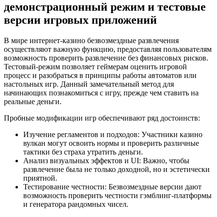
демонстрационный режим и тестовые
версии игровых приложений
В мире интернет-казино безвозмездные развлечения
осуществляют важную функцию, предоставляя пользователям
возможность проверить развлечение без финансовых рисков.
Тестовый-режим позволяет геймерам оценить игровой
процесс и разобраться в принципы работы автоматов или
настольных игр. Данный замечательный метод для
начинающих познакомиться с игру, прежде чем ставить на
реальные деньги.
Пробные модификации игр обеспечивают ряд достоинств:
Изучение регламентов и подходов: Участники казино
вулкан могут освоить нормы и проверить различные
тактики без страха утратить деньги.
Анализ визуальных эффектов и UI: Важно, чтобы
развлечение была не только доходной, но и эстетически
приятной.
Тестирование честности: Безвозмездные версии дают
возможность проверить честности гэмблинг-платформы
и генератора рандомных чисел.