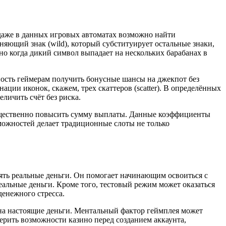
 даже в данных игровых автоматах возможно найти
яющий знак (wild), который субституирует остальные знаки,
но когда дикий символ выпадает на нескольких барабанах в
ость геймерам получить бонусные шансы на джекпот без
ции иконок, скажем, трех скаттеров (scatter). В определённых
личить счёт без риска.
ущественно повысить сумму выплаты. Данные коэффициенты
ожностей делает традиционные слоты не только
ять реальные деньги. Он помогает начинающим освоиться с
еальные деньги. Кроме того, тестовый режим может оказаться
денежного стресса.
 на настоящие деньги. Ментальный фактор геймплея может
оверить возможности казино перед созданием аккаунта,