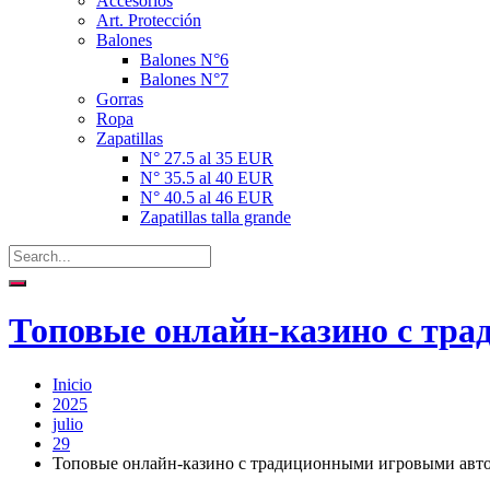
Accesorios
Art. Protección
Balones
Balones N°6
Balones N°7
Gorras
Ropa
Zapatillas
N° 27.5 al 35 EUR
N° 35.5 al 40 EUR
N° 40.5 al 46 EUR
Zapatillas talla grande
Топовые онлайн-казино с тр
Inicio
2025
julio
29
Топовые онлайн-казино с традиционными игровыми авт