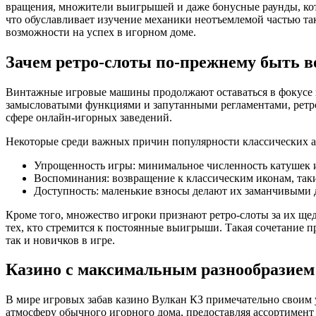
вращения, множители выигрышей и даже бонусные раунды, кот
что обуславливает изучение механики неотъемлемой частью т
возможности на успех в игорном доме.
Зачем ретро-слоты по-прежнему быть 
Винтажные игровые машины продолжают оставаться в фокусе и
замысловатыми функциями и запутанными регламентами, ретро
сфере онлайн-игорных заведений.
Некоторые среди важных причин популярности классических 
Упрощенность игры: минимальное численность катушек 
Воспоминания: возвращение к классическим иконам, так
Доступность: маленькие взносы делают их заманчивыми д
Кроме того, множество игроки признают ретро-слоты за их щед
тех, кто стремится к постоянные выигрыши. Такая сочетание 
так и новичков в игре.
Казино с максимальным разнообразием
В мире игровых забав казино Вулкан КЗ примечательно своим 
атмосферу обычного игорного дома, предоставляя ассортимент 