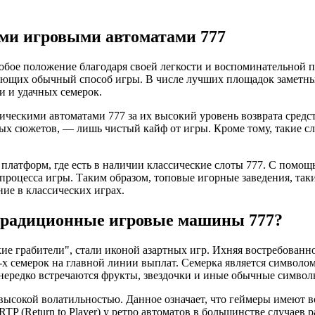
ми игровыми автоматами 777
обое положение благодаря своей легкости и воспоминательной 
ющих обычный способ игры. В числе лучших площадок заметны 
 и удачных семерок.
ческими автоматами 777 за их высокий уровень возврата средст
ых сюжетов, — лишь чистый кайф от игры. Кроме тому, такие с
платформ, где есть в наличии классические слоты 777. С помо
процесса игры. Таким образом, топовые игорные заведения, так
ие в классических играх.
 традиционные игровые машины 777?
ие грабители", стали иконой азартных игр. Ихняя востребованн
3-х семерок на главной линии выплат. Семерка является символ
нередко встречаются фрукты, звездочки и иные обычные символ
высокой волатильностью. Данное означает, что геймеры имеют во
P (Return to Player) у ретро автоматов в большинстве случаев ра