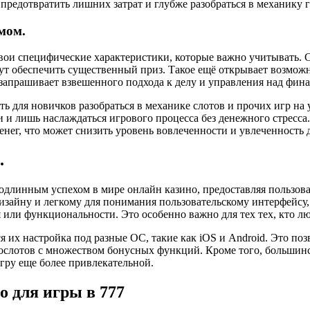
предотвратить лишних затрат и глубже разобраться в механику 
мом.
свои специфические характеристики, которые важно учитывать. 
огут обеспечить существенный приз. Такое ещё открывает возмо
 запрашивает взвешенного подхода к делу и управления над фин
ь для новичков разобраться в механике слотов и прочих игр на 
 и лишь наслаждаться игрового процесса без денежного стресса.
нег, что может снизить уровень вовлеченности и увлеченность 
.
длинным успехом в мире онлайн казино, предоставляя пользов
изайну и легкому для понимания пользовательскому интерфейсу,
или функциональности. Это особенно важно для тех тех, кто люб
 настройка под разные ОС, такие как iOS и Android. Это позв
ослотов с множеством бонусных функций. Кроме того, большин
гру еще более привлекательной.
о для игры в 777