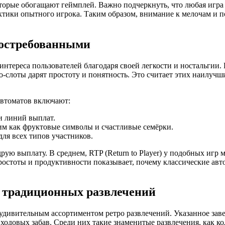
орые обогащают геймплей. Важно подчеркнуть, что любая игра
актики опытного игрока. Таким образом, внимание к мелочам и 
востребованными
нтереса пользователей благодаря своей легкости и ностальгии
-слоты дарят простоту и понятность. Это считает этих наилучш
автоматов включают:
и линий выплат.
им как фруктовые символы и счастливые семёрки.
ля всех типов участников.
рую выплату. В среднем, RTP (Return to Player) у подобных игр
простоты и продуктивности показывает, почему классические ав
 традиционных развлечений
удивительным ассортиментом ретро развлечений. Указанное заве
ходовых забав. Среди них такие знаменитые развлечения, как к