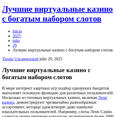
Лучшие виртуальные казино
с богатым набором слотов
Inicio
2025
julio
29
Лучшие виртуальные казино с богатым набором слотов
Tienda
Uncategorized
julio 29, 2025
Лучшие виртуальные казино с
богатым набором слотов
В мире интернет азартных игр подбор одноруких бандитов
выполняет основную функцию для различных пользователей.
Несколько из топовых виртуальных казино, включая
Леон
казино
, демонстрируют чрезвычайно разнообразные
ассортимент, которые удовлетворят даже наиболее
взыскательных пользователей. Например, слоты Леон Casino
славится своим широким каталогом, включающим более 2000