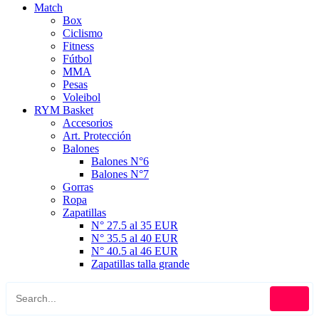
Match
Box
Ciclismo
Fitness
Fútbol
MMA
Pesas
Voleibol
RYM Basket
Accesorios
Art. Protección
Balones
Balones N°6
Balones N°7
Gorras
Ropa
Zapatillas
N° 27.5 al 35 EUR
N° 35.5 al 40 EUR
N° 40.5 al 46 EUR
Zapatillas talla grande