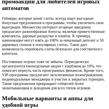
промоакции для любителей игровых
автоматов
Геймеры, которые ценят слоты, всегда ищут выгодные
бонусные предложения и программы, чтобы увеличить свои
выигрыши. Множество интернет игорные заведения
предлагают разнообразные бонусы, включая приветственные
комплекты, даровые раскрутки и кэшбэк. К примеру,
начинающие могут взять до 100% за начальный депозит и 50
дармовых спинов в популярных слотах. Такое дает
возможность опробовать слоты безопасно для собственного
капитала.
Постоянные игроки тоже не забыты. Периодически
организуются еженедельные акции с кэшбэком до 10%, что
помогает вернуть часть проигранных финансов. Кроме того,
VIP-программы предлагают эксклюзивные вознаграждения,
индивидуальные менеджеры и участие в закрытых турнирах.
Такие предложения превращают геймплей более
захватывающим и доходным для всех типов игроков.
Мобильные варианты и аппы для
удобной игры