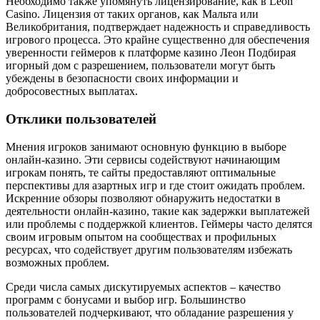
Необходимо также упомянуть лицензирование, как в Leon
Casino. Лицензия от таких органов, как Мальта или
Великобритания, подтверждает надежность и справедливость
игрового процесса. Это крайне существенно для обеспечения
уверенности геймеров к платформе казино Леон Подбирая
игорный дом с разрешением, пользователи могут быть
убеждены в безопасности своих информации и
добросовестных выплатах.
Отклики пользователей
Мнения игроков занимают основную функцию в выборе
онлайн-казино. Эти сервисы содействуют начинающим
игрокам понять, те сайты предоставляют оптимальные
перспективы для азартных игр и где стоит ожидать проблем.
Искренние обзоры позволяют обнаружить недостатки в
деятельности онлайн-казино, такие как задержки выплатежей
или проблемы с поддержкой клиентов. Геймеры часто делятся
своим игровым опытом на сообществах и профильных
ресурсах, что содействует другим пользователям избежать
возможных проблем.
Среди числа самых дискутируемых аспектов – качество
программ с бонусами и выбор игр. Большинство
пользователей подчеркивают, что обладание разрешения у