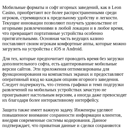
Мобильные форматы и софт игорных заведений, как в Leon
Casino, приобретают все более распространенными среди
игроков, стремящихся к предельному удобству и легкости.
Текущие инновации позволяют получать удовольствие от
игорными развлечениями в любой локации и в любое время,
что превращает портативные устройства особенно
притягательными. Основная часть ведущих казино
поставляют своим игрокам комфортные аппы, которые можно
загрузить на устройства с iOS и Android.
Для тех, которые предпочитает проводить время без загрузки
дополнительного софта, есть адаптированные мобильные
версии сайтов. Эти приложения оптимизированы для
функционирования на компактных экранах и предоставляют
оперативный вход ко каждым опциям игорного заведения.
Следует подчеркнуть, что степень графики и темп подгрузки
развлечений на мобильных устройствах зачастую не
проигрывают настольным версиям, а иногда даже превосходят
их благодаря более интерактивному интерфейсу.
Защита также имеет важную задачу. Инженеры уделяют
повышенное внимание сохранности информации клиентов,
внедряя современные системы кодирования. Данное
подтверждает, что приватная данные и сделки сохраняются