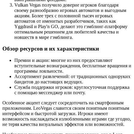
Vulkan Vegas получило доверие игроков благодаря
своему разнообразию игровых автоматов и выгодным
акциям. Более трех с половиной тысяч игровых
автоматов от именитых разработчиков, таких как
Yggdrasil и Play'n GO, делают это гэмблинг-платформу
оптимальным решением для любителей качества и
новшеств в мире гэмблинга.
Обзор ресурсов и их характеристики
Премии и акции: многие из них предоставляют
вступительные вознаграждения, бесплатные вращения и
программы лояльности.
Ассортимент развлечений: от традиционных одноруких
бандитов до настоящих ведущих.
Служба поддержки игроков: круглосуточная поддержка
с помощью мессенджер или почту.
Особенное акцент следует сосредоточить на смартфонным
приложениям. LeoVegas славится своим понятным понятным
интерфейсом и быстротой загрузки. Игроки имеют
возможность наслаждаться излюбленными играми где угодно,
не теряя качества визуальных эффектов или возможностей.