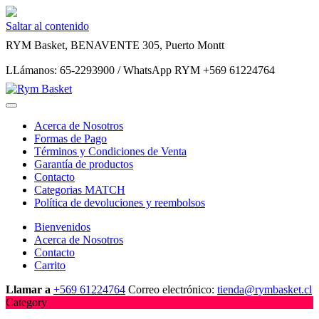
Saltar al contenido
RYM Basket, BENAVENTE 305, Puerto Montt
LLámanos: 65-2293900 / WhatsApp RYM +569 61224764
Acerca de Nosotros
Formas de Pago
Términos y Condiciones de Venta
Garantía de productos
Contacto
Categorias MATCH
Política de devoluciones y reembolsos
Bienvenidos
Acerca de Nosotros
Contacto
Carrito
Llamar a
+569 61224764
Correo electrónico:
tienda@rymbasket.cl
Category