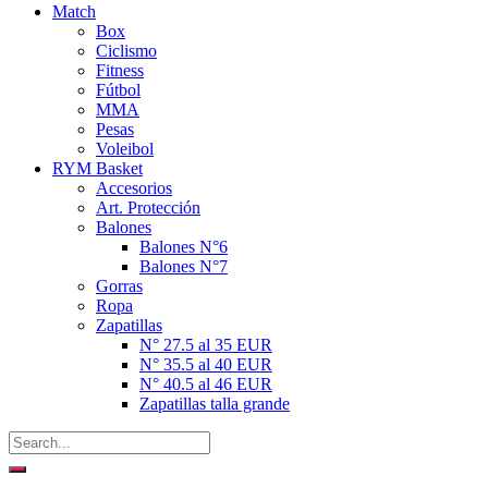
Match
Box
Ciclismo
Fitness
Fútbol
MMA
Pesas
Voleibol
RYM Basket
Accesorios
Art. Protección
Balones
Balones N°6
Balones N°7
Gorras
Ropa
Zapatillas
N° 27.5 al 35 EUR
N° 35.5 al 40 EUR
N° 40.5 al 46 EUR
Zapatillas talla grande