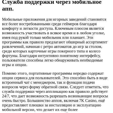
Служба поддержки через мобильное
апп.
Мобильные приложения для игорных заведений становятся
все более востребованными среди геймеров благодаря
комфорту и легкости доступа. Ключевым плюсом является
возможность участвовать в всякое время и в любом уголке,
имея под рукой только мобильник или планшет. Эти
программы как правило предлагают обширный ассортимент
развлечений, начиная с ретро автоматов до игр за столом,
среди которых карточные игры покерного типа и колесо
фортуны. Благодаря интуитивно понятному интерфейсу,
пользователи способны легко обнаруживать необходимые
игры и опции.
Помимо этого, портативные программы нередко содержат
опции сервиса для пользователей. Это способно быть в виде
встроенный чат с менеджером, так и функция подачи
вопросов через форму обратной связи. Следует отметить, что
служба поддержки через аппликацию как правило действует
24/7, что дает возможность разрешать возникающие вопросы
очень быстро. Большинство аппов, включая 7K Casino, ещё
предоставляют плюшки за инсталляцию и эксплуатацию
мобильной версии, что делает их еще более