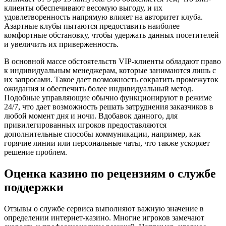
клиенты обеспечивают весомую выгоду, и их
удовлетворенность напрямую влияет на авторитет клуба.
Азартные клубы пытаются предоставить наиболее
комфортные обстановку, чтобы удержать данных посетителей
и увеличить их приверженность.
В основной массе обстоятельств VIP-клиенты обладают право
к индивидуальным менеджерам, которые занимаются лишь с
их запросами. Такое дает возможность сократить промежуток
ожидания и обеспечить более индивидуальный метод.
Подобные управляющие обычно функционируют в режиме
24/7, что дает возможность решать затруднения заказчиков в
любой момент дня и ночи. Вдобавок данного, для
привилегированных игроков предоставляются
дополнительные способы коммуникации, например, как
горячие линии или персональные чаты, что также ускоряет
решение проблем.
Оценка казино по рецензиям о службе
поддержки
Отзывы о службе сервиса выполняют важную значение в
определении интернет-казино. Многие игроков замечают