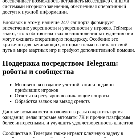
обеспечивает возможность встраивать мессенджер с иными
системами игорного заведения, обеспечивая оперативный
доступ к нужной информации.
Вдобавок к этому, наличие 24/7 саппорта формирует
впечатление уверенности и уверенности у игроков. Геймеры
знают, что в обстоятельствах возникновения затруднения они
могут ожидать оперативную поддержку. Особенно это
критично для начинающих, которые только начинают свой
путь в мире азартных игр и требуют дополнительной помощи.
Поддержка посредством Telegram:
роботы и сообщества
Мгновенная создание учетной записи недавно
прибывших игроков
Ответы на регулярно возникающие вопросы
Обработка заявок на вывод средств
Данные возможности позволяют в разы сократить время
ожидания, делая игровые автоматы 7К и прочие платформы
более интересными, и улучшить удовлетворенность клиентов.
Сообщества в Телеграм также играют ключевую задачу в