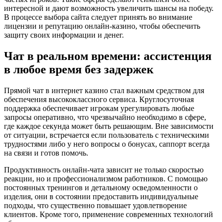
интересной и дают возможность увеличить шансы на победу.
В процессе выбора сайта следует принять во внимание
лицензии и репутацию онлайн-казино, чтобы обеспечить
защиту своих информации и денег.
Чат в реальном времени: ассистенция
в любое время без задержек
Прямой чат в интернет казино стал важным средством для
обеспечения высококлассного сервиса. Круглосуточная
поддержка обеспечивает игрокам урегулировать любые
запросы оперативно, что чрезвычайно необходимо в сфере,
где каждое секунда может быть решающим. Вне зависимости
от ситуации, встречается если пользователь с техническими
трудностями либо у него вопросы о бонусах, саппорт всегда
на связи и готов помочь.
Продуктивность онлайн-чата зависит не только скоростью
реакции, но и профессионализмом работников. С помощью
постоянных тренингов и детальному осведомленности о
изделия, они в состоянии предоставить индивидуальные
подходы, что существенно повышает удовлетворение
клиентов. Кроме того, применение современных технологий