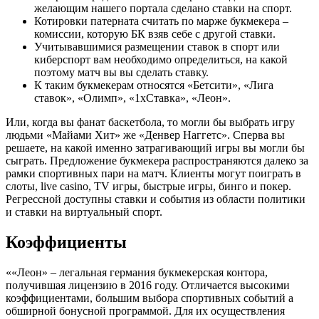
желающим нашего портала сделано ставки на спорт.
Котировки патерната считать по марже букмекера –
комиссии, которую БК взяв себе с другой ставки.
Учитывавшимися размещении ставок в спорт или
киберспорт вам необходимо определиться, на какой
поэтому матч вы вы сделать ставку.
К таким букмекерам относятся «Бетсити», «Лига
ставок», «Олимп», «1хСтавка», «Леон».
Или, когда вы фанат баскетбола, то могли бы выбрать игру
людьми «Майами Хит» же «Денвер Наггетс». Сперва вы
решаете, на какой именно затрагивающий игры вы могли бы
сыграть. Предложение букмекера распространяются далеко за
рамки спортивных пари на матч. Клиенты могут поиграть в
слоты, live casino, TV игры, быстрые игры, бинго и покер.
Регрессной доступны ставки и события из области политики
и ставки на виртуальный спорт.
Коэффициенты
««Леон» – легальная германия букмекерская контора,
получившая лицензию в 2016 году. Отличается высокими
коэффициентами, большим выбора спортивных событий а
обширной бонусной программой. Для их осуществления