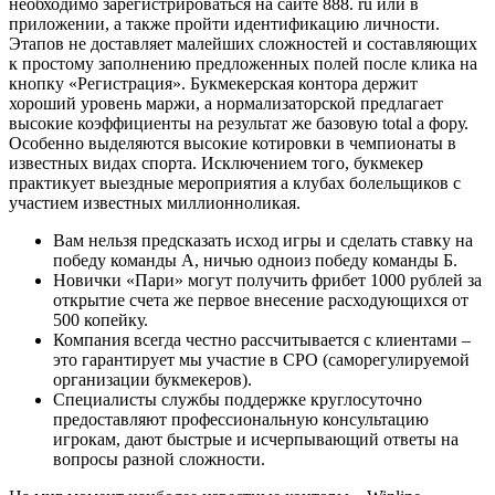
необходимо зарегистрироваться на сайте 888. ru или в
приложении, а также пройти идентификацию личности.
Этапов не доставляет малейших сложностей и составляющих
к простому заполнению предложенных полей после клика на
кнопку «Регистрация». Букмекерская контора держит
хороший уровень маржи, а нормализаторской предлагает
высокие коэффициенты на результат же базовую total а фору.
Особенно выделяются высокие котировки в чемпионаты в
известных видах спорта. Исключением того, букмекер
практикует выездные мероприятия а клубах болельщиков с
участием известных миллионноликая.
Вам нельзя предсказать исход игры и сделать ставку на
победу команды А, ничью одноиз победу команды Б.
Новички «Пари» могут получить фрибет 1000 рублей за
открытие счета же первое внесение расходующихся от
500 копейку.
Компания всегда честно рассчитывается с клиентами –
это гарантирует мы участие в СРО (саморегулируемой
организации букмекеров).
Специалисты службы поддержке круглосуточно
предоставляют профессиональную консультацию
игрокам, дают быстрые и исчерпывающий ответы на
вопросы разной сложности.