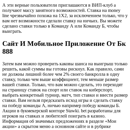
А эти верные пользователи приглашаются в ВИП-клуб а
получают массу занятного возможностей. Ставка на money
line чрезвычайно похожа на 1X2, за исключением только, что у
вам нет возможности сделали ставку на ничьих. Вы можете
сделано ставки только в Команду А или Команду Б, чтобы
выиграть.
Сайт И Мобильное Приложение От Бк
888
Затем вам можно проверить каковы шанса на выигрыш только
решить, какой суммы вы готовы рискнул. Как правило, сами
не должны лишний более чем 2% своего банкролла в одну
ставку, только чем выше коэффициент, тем меньше размер
вашей ставки. Только, что вам можно сделать, это переходят
на страницу ставок на спорт или ставок на киберспорт,
выбрать конкретный турнир, матч, тип ставки и ввести размер
ставки. Вам нельзя предсказать исход игры и сделать ставку
на победу команды А, ничью например победу команды Б.
Акции в букмекерской конторе Stawki. bet разработаны для
игроков на ставках и любителей поиграть в казино.
Информация об значимых предложениях в разделе «Мои
акции» а скрытом меню а основном сайте и в рубрике