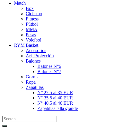
Match
Box
Ciclismo
Fitness
Fútbol
MMA
Pesas
Voleibol
RYM Basket
Accesorios
Art. Protección
Balones
Balones N°6
Balones N°7
Gorras
Ropa
Zapatillas
N° 27.5 al 35 EUR
N° 35.5 al 40 EUR
N° 40.5 al 46 EUR
Zapatillas talla grande