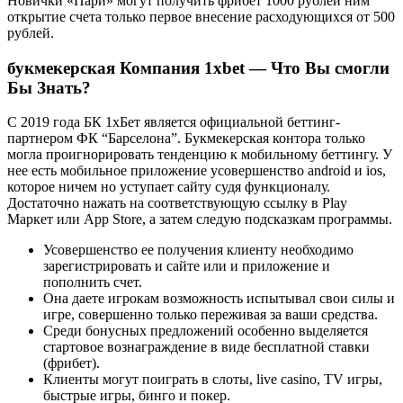
Новички «Пари» могут получить фрибет 1000 рублей ним
открытие счета только первое внесение расходующихся от 500
рублей.
букмекерская Компания 1xbet — Что Вы смогли
Бы Знать?
С 2019 года БК 1хБет является официальной беттинг-
партнером ФК “Барселона”. Букмекерская контора только
могла проигнорировать тенденцию к мобильному беттингу. У
нее есть мобильное приложение усовершенство android и ios,
которое ничем но уступает сайту судя функционалу.
Достаточно нажать на соответствующую ссылку в Play
Маркет или App Store, а затем следую подсказкам программы.
Усовершенство ее получения клиенту необходимо
зарегистрировать и сайте или и приложение и
пополнить счет.
Она даете игрокам возможность испытывал свои силы и
игре, совершенно только переживая за ваши средства.
Среди бонусных предложений особенно выделяется
стартовое вознаграждение в виде бесплатной ставки
(фрибет).
Клиенты могут поиграть в слоты, live casino, TV игры,
быстрые игры, бинго и покер.