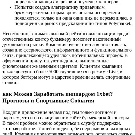
опрос начинающих игроков и неумелых капперов.
Попытки создать альтернативу привычным
букмекерским конторам время остального времени
появляются, только ни одна один них не переменилась в
полноценный рынок предсказаний по типов Polymarket.
Несомненно, занимать высокой рейтинговые позиции среди
отечественных контор букмекеру помогает накопленный
духовный на рынке. Компания очень ответственно стояла к
созданию феерического, информативного и функционального
сайта, привлекающего уделялось потенциальных игроков. В
оформлении присутствуют надписи, выполненные
фиолетовыми же зелеными цветами. Клиентам компании
также доступно более 5000 случившихся в режиме Live, в
котором беттеры могут в царстве времени делать спортивные
ставки.
как Можно Заработать пиппардом 1xbet?
Прогнозы и Спортивные События
Входят в приложение нельзя под тем только логином и
паролем, что и на официальном сайте букмекерской конторы.
В таком проблем можно обратиться в службу поддержки,
которая работает 7 дней в неделю, без перерывов и выходных
дней. Компания предоставляет возможность оставаться связь с