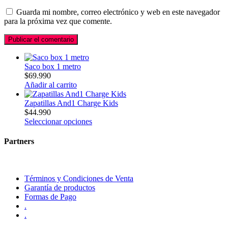
Guarda mi nombre, correo electrónico y web en este navegador
para la próxima vez que comente.
Saco box 1 metro
$
69.990
Añadir al carrito
Zapatillas And1 Charge Kids
$
44.990
Seleccionar opciones
Partners
Términos y Condiciones de Venta
Garantía de productos
Formas de Pago
.
.