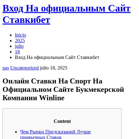
Вход На официальным Сайт
Ставкибет
Inicio
2025
julio
18
Вход На официальным Сайт Ставкибет
pas
Uncategorized
julio 18, 2025
Онлайн Ставки На Спорт На
Официальном Сайте Букмекерской
Компании Winline
Content
Чем Рынки Предсказаний Лучше
привычных Ставок