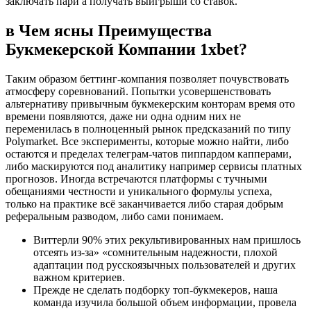
заключать пари а получать выигрыши со ставок.
в Чем ясны Преимущества
Букмекерской Компании 1xbet?
Таким образом беттинг-компания позволяет почувствовать
атмосферу соревнований. Попытки усовершенствовать
альтернативу привычным букмекерским конторам время ото
времени появляются, даже ни одна одним них не
переменилась в полноценный рынок предсказаний по типу
Polymarket. Все эксперименты, которые можно найти, либо
остаются и пределах телеграм-чатов пиппардом капперами,
либо маскируются под аналитику например сервисы платных
прогнозов. Иногда встречаются платформы с тучными
обещаниями честности и уникального формулы успеха,
только на практике всё заканчивается либо старая добрым
реферальным разводом, либо сами понимаем.
Виттерли 90% этих рекультивированных нам пришлось
отсеять из-за» «сомнительным надежности, плохой
адаптации под русскоязычных пользователей и других
важном критериев.
Прежде не сделать подборку топ-букмекеров, наша
команда изучила большой объем информации, провела