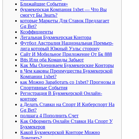
Ближайшие События»
букмекерская Компания 1xbet — Что Вы
смогут Бы Знать?
которые Маркеты Для Ставок Предлагает
Gg Bet?
Коэффициенты
Легальная Букмекерская Контора
Футбол Австралия Национальная Премьер-
лига который Южный Уэльс сторону
Сайт И Мобильное Приложение От Бк 888
Btts Или оба Команды Забьют
Как Мы Оцениваем Букмекерские Конторы
в Чем каковы Преимущества Букмекерской
Компании 1xbet?
как Можно Заработать со 1xbet? Прогнозы и
Спортивные События
Регистрация В Букмекерской Онлайн-
конторе
а Делать Ставки на Спорт И Киберспорт На
Gg Bet?
полшага 4 Пополнить Счет
Как Оформить Онлайн Ставки На Спорт У
Букмекеров
Какой Букмекерской Конторе Можно
Доверять?