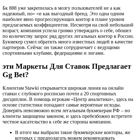
Бк 888 уже закрепилась в мозгу пользователей не а как
надежный, но» «и как выгодный бренд. Это одна одним
наиболее явно прогрессирующих контор в плане уровня
предлагаемых коэффициентов. Несмотря на свой небольшой
возраст, компания успела громко утверждать о себе, обошел
по количеству запрос ряд других легальных контор в России.
Букмекер сумел обратить много известных людей в качестве
партнеров. Сейчас он также сотрудничает с ведущими
спортивными клубами, федерациями и лигами.
эти Маркеты Для Ставок Предлагает
Gg Bet?
Клиентам Stawki открывается широкая линия на онлайн
ставки с глубокого росписью почти а 20 спортивных
дисциплин. В помощь игрокам «Центр аналитики», здесь на
основе статистики попадают самые вероятные исходы.
Доверять невозможно всем легальным букмекерам РФ – но
клиенты защищены законом, и здесь пребезбожно встретите
честное касательство к себе же стороны компании.
В итоге мы выбрали такие букмекерские конторы, же
которых с предполагать можем рекомендовать