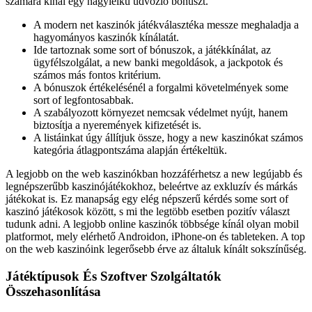
számára kínál egy nagylelkű üdvözlő bónuszt.
A modern net kaszinók játékválasztéka messze meghaladja a
hagyományos kaszinók kínálatát.
Ide tartoznak some sort of bónuszok, a játékkínálat, az
ügyfélszolgálat, a new banki megoldások, a jackpotok és
számos más fontos kritérium.
A bónuszok értékelésénél a forgalmi követelmények some
sort of legfontosabbak.
A szabályozott környezet nemcsak védelmet nyújt, hanem
biztosítja a nyeremények kifizetését is.
A listáinkat úgy állítjuk össze, hogy a new kaszinókat számos
kategória átlagpontszáma alapján értékeltük.
A legjobb on the web kaszinókban hozzáférhetsz a new legújabb és
legnépszerűbb kaszinójátékokhoz, beleértve az exkluzív és márkás
játékokat is. Ez manapság egy elég népszerű kérdés some sort of
kaszinó játékosok között, s mi the legtöbb esetben pozitív választ
tudunk adni. A legjobb online kaszinók többsége kínál olyan mobil
platformot, mely elérhető Androidon, iPhone-on és tableteken. A top
on the web kaszinóink legerősebb érve az általuk kínált sokszínűség.
Játéktípusok És Szoftver Szolgáltatók
Összehasonlítása