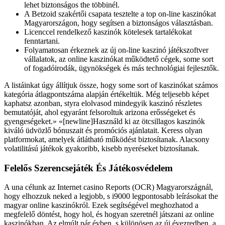
lehet biztonságos the többinél.
A Betzoid szakértői csapata tesztelte a top on-line kaszinókat
Magyarországon, hogy segítsen a biztonságos választásban.
Licenccel rendelkező kaszinók kötelesek tartalékokat
fenntartani.
Folyamatosan érkeznek az új on-line kaszinó játékszoftver
vállalatok, az online kaszinókat működtető cégek, some sort
of fogadóirodák, ügynökségek és más technológiai fejlesztők.
A listáinkat úgy állítjuk össze, hogy some sort of kaszinókat számos
kategória átlagpontszáma alapján értékeltük. Még teljesebb képet
kaphatsz azonban, styra elolvasod mindegyik kaszinó részletes
bemutatóját, ahol egyaránt felsoroltuk arizona erősségeket és
gyengeségeket.» «[newline]Használd ki az ötcsillagos kaszinók
kiváló üdvözlő bónuszait és promóciós ajánlatait. Keress olyan
platformokat, amelyek átlátható működést biztosítanak. Alacsony
volatilitású játékok gyakoribb, kisebb nyeréseket biztosítanak.
Felelős Szerencsejáték És Játékosvédelem
A una célunk az Internet casino Reports (OCR) Magyarországnál,
hogy elhozzuk neked a legjobb, s i9000 legpontosabb leírásokat the
magyar online kaszinókról. Ezek segítségével meghozhatod a
megfelelő döntést, hogy hol, és hogyan szeretnél játszani az online
kaszinókban. Az elmúlt pár évben, s különösen az új évezredben, a