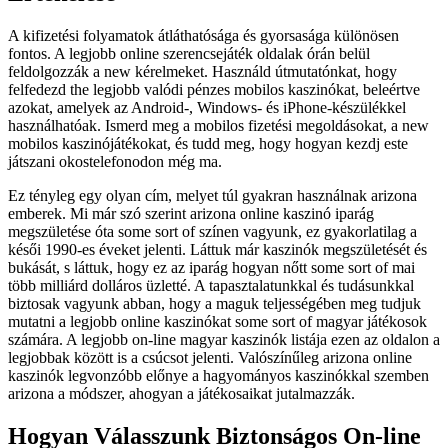
A kifizetési folyamatok átláthatósága és gyorsasága különösen
fontos. A legjobb online szerencsejáték oldalak órán belül
feldolgozzák a new kérelmeket. Használd útmutatónkat, hogy
felfedezd the legjobb valódi pénzes mobilos kaszinókat, beleértve
azokat, amelyek az Android-, Windows- és iPhone-készülékkel
használhatóak. Ismerd meg a mobilos fizetési megoldásokat, a new
mobilos kaszinójátékokat, és tudd meg, hogy hogyan kezdj este
játszani okostelefonodon még ma.
Ez tényleg egy olyan cím, melyet túl gyakran használnak arizona
emberek. Mi már szó szerint arizona online kaszinó iparág
megszületése óta some sort of színen vagyunk, ez gyakorlatilag a
késői 1990-es éveket jelenti. Láttuk már kaszinók megszületését és
bukását, s láttuk, hogy ez az iparág hogyan nőtt some sort of mai
több milliárd dolláros üzletté. A tapasztalatunkkal és tudásunkkal
biztosak vagyunk abban, hogy a maguk teljességében meg tudjuk
mutatni a legjobb online kaszinókat some sort of magyar játékosok
számára. A legjobb on-line magyar kaszinók listája ezen az oldalon a
legjobbak között is a csúcsot jelenti. Valószínűleg arizona online
kaszinók legvonzóbb előnye a hagyományos kaszinókkal szemben
arizona a módszer, ahogyan a játékosaikat jutalmazzák.
Hogyan Válasszunk Biztonságos On-line