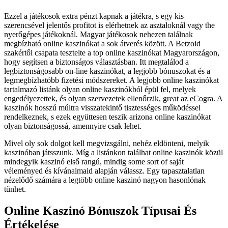
Ezzel a játékosok extra pénzt kapnak a játékra, s egy kis
szerencsével jelentős profitot is elérhetnek az asztaloknál vagy the
nyerőgépes játékoknál. Magyar játékosok nehezen találnak
megbízható online kaszinókat a sok átverés között. A Betzoid
szakértői csapata tesztelte a top online kaszinókat Magyarországon,
hogy segítsen a biztonságos választásban. Itt megtalálod a
legbiztonságosabb on-line kaszinókat, a legjobb bónuszokat és a
legmegbízhatóbb fizetési módszereket. A legjobb online kaszinókat
tartalmazó listánk olyan online kaszinókból épül fel, melyek
engedélyezettek, és olyan szervezetek ellenőrzik, great az eCogra. A
kaszinók hosszú múltra visszatekintő tisztességes működéssel
rendelkeznek, s ezek együttesen teszik arizona online kaszinókat
olyan biztonságossá, amennyire csak lehet.
Mivel oly sok dolgot kell megvizsgálni, nehéz eldönteni, melyik
kaszinóban játsszunk. Míg a listánkon találhat online kaszinók közül
mindegyik kaszinó első rangú, mindig some sort of saját
véleményed és kívánalmaid alapján válassz. Egy tapasztalatlan
nézelődő számára a legtöbb online kaszinó nagyon hasonlónak
tűnhet.
Online Kaszinó Bónuszok Típusai És
Értékelése