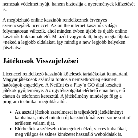
nemcsak védelmet nyújt, hanem biztosítja a nyeremények kifizetését
is.
A megbízható online kaszinók rendelkeznek érvényes
szerencsejáték licenccel. Az on the internet kaszinók világa
folyamatosan változik, ahol minden évben újabb és újabb online
kaszinók bukkannak elő. Mi azért vagyunk itt, hogy megtaláljuk»
«neked a legjobb oldalakat, így mindig a new legjobb helyeken
játszhatsz.
Játékosok Visszajelzései
Licenccel rendelkező kaszinók kötelesek tartalékokat fenntartani.
Magyar játékosok számára fontos a nemzetközileg elismert
hatóságok engedélye. A NetEnt és a Play’n GO által készített
játékok gyűjteménye. Az ügyfélszolgálat elérhető emailben, elő
chaten és telefonon keresztül. A játékélmény minősége függ a
program technikai megoldásaitól.
Az asztali játékok szerelmesei is teljeskörű játékélményt
kaphatnak, mivel minden új kaszinó kínál ezen some sort of
területen valami újat.
Elérhetőek a szélesebb tömegeket célzó, vicces kabalákat,
meg világos és színes kinézetet használó weboldalak is.