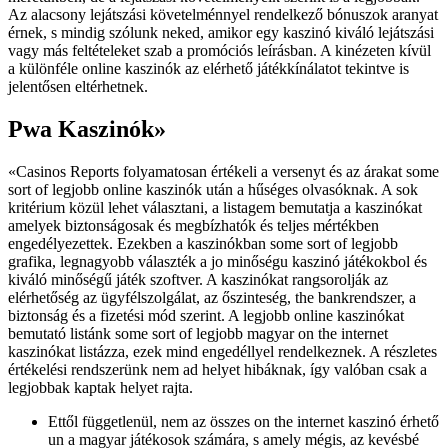
Az alacsony lejátszási követelménnyel rendelkező bónuszok aranyat
érnek, s mindig szólunk neked, amikor egy kaszinó kiváló lejátszási
vagy más feltételeket szab a promóciós leírásban. A kinézeten kívül
a különféle online kaszinók az elérhető játékkínálatot tekintve is
jelentősen eltérhetnek.
Pwa Kaszinók»
«Casinos Reports folyamatosan értékeli a versenyt és az árakat some
sort of legjobb online kaszinók után a hűséges olvasóknak. A sok
kritérium közül lehet választani, a listagem bemutatja a kaszinókat
amelyek biztonságosak és megbízhatók és teljes mértékben
engedélyezettek. Ezekben a kaszinókban some sort of legjobb
grafika, legnagyobb választék a jo minőségu kaszinó játékokbol és
kiváló minőségű játék szoftver. A kaszinókat rangsorolják az
elérhetőség az ügyfélszolgálat, az őszinteség, the bankrendszer, a
biztonság és a fizetési mód szerint. A legjobb online kaszinókat
bemutató listánk some sort of legjobb magyar on the internet
kaszinókat listázza, ezek mind engedéllyel rendelkeznek. A részletes
értékelési rendszerünk nem ad helyet hibáknak, így valóban csak a
legjobbak kaptak helyet rajta.
Ettől függetlenül, nem az összes on the internet kaszinó érhető
un a magyar játékosok számára, s amely mégis, az kevésbé