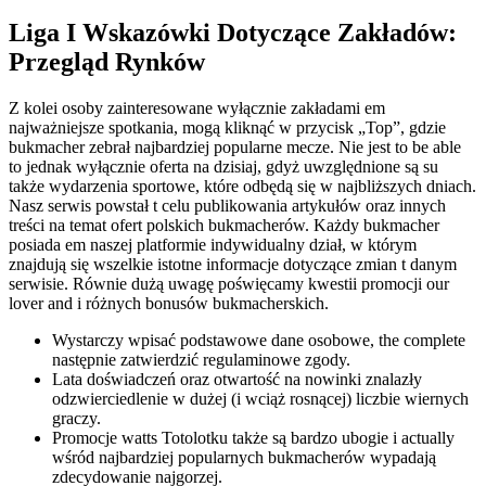
Liga I Wskazówki Dotyczące Zakładów:
Przegląd Rynków
Z kolei osoby zainteresowane wyłącznie zakładami em
najważniejsze spotkania, mogą kliknąć w przycisk „Top”, gdzie
bukmacher zebrał najbardziej popularne mecze. Nie jest to be able
to jednak wyłącznie oferta na dzisiaj, gdyż uwzględnione są su
także wydarzenia sportowe, które odbędą się w najbliższych dniach.
Nasz serwis powstał t celu publikowania artykułów oraz innych
treści na temat ofert polskich bukmacherów. Każdy bukmacher
posiada em naszej platformie indywidualny dział, w którym
znajdują się wszelkie istotne informacje dotyczące zmian t danym
serwisie. Równie dużą uwagę poświęcamy kwestii promocji our
lover and i różnych bonusów bukmacherskich.
Wystarczy wpisać podstawowe dane osobowe, the complete
następnie zatwierdzić regulaminowe zgody.
Lata doświadczeń oraz otwartość na nowinki znalazły
odzwierciedlenie w dużej (i wciąż rosnącej) liczbie wiernych
graczy.
Promocje watts Totolotku także są bardzo ubogie i actually
wśród najbardziej popularnych bukmacherów wypadają
zdecydowanie najgorzej.