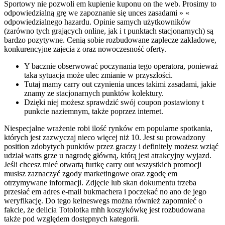
Sportowy nie pozwoli em kupienie kuponu on the web. Prosimy to
odpowiedzialną grę we zapoznanie się unces zasadami » «
odpowiedzialnego hazardu. Opinie samych użytkowników
(zarówno tych grających online, jak i t punktach stacjonarnych) są
bardzo pozytywne. Cenią sobie rozbudowane zaplecze zakładowe,
konkurencyjne zajecia z oraz nowoczesność oferty.
Y bacznie obserwować poczynania tego operatora, ponieważ
taka sytuacja może ulec zmianie w przyszłości.
Tutaj mamy carry out czynienia unces takimi zasadami, jakie
znamy ze stacjonarnych punktów kolektury.
Dzięki niej możesz sprawdzić swój coupon postawiony t
punkcie naziemnym, także poprzez internet.
Niespecjalne wrażenie robi ilość rynków em popularne spotkania,
których jest zazwyczaj nieco więcej niż 10. Jest su prowadzony
position zdobytych punktów przez graczy i definitely możesz wziąć
udział watts grze u nagrodę główną, którą jest atrakcyjny wyjazd.
Jeśli chcesz mieć otwartą furtkę carry out wszystkich promocji
musisz zaznaczyć zgody marketingowe oraz zgodę em
otrzymywane informacji. Zdjęcie lub skan dokumentu trzeba
przesłać em adres e-mail bukmachera i poczekać no ano de jego
weryfikację. Do tego keineswegs można również zapomnieć o
fakcie, że delicia Totolotka mhh koszykówkę jest rozbudowana
także pod względem dostępnych kategorii.