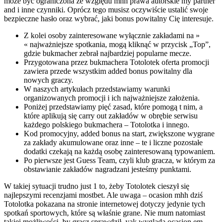
może być ograniczona ze względu mhh prawa autorskie my partner
and i inne czynniki. Oprócz tego musisz oczywiście ustalić swoje
bezpieczne hasło oraz wybrać, jaki bonus powitalny Cię interesuje.
Z kolei osoby zainteresowane wyłącznie zakładami na »
« najważniejsze spotkania, mogą kliknąć w przycisk „Top”,
gdzie bukmacher zebrał najbardziej popularne mecze.
Przygotowana przez bukmachera Totolotek oferta promocji
zawiera przede wszystkim added bonus powitalny dla
nowych graczy.
W naszych artykułach przedstawiamy warunki
organizowanych promocji i ich najważniejsze założenia.
Poniżej przedstawiamy pięć zasad, które pomogą t nim, a
które aplikują się carry out zakładów w obrębie serwisu
każdego polskiego bukmachera – Totolotka i innego.
Kod promocyjny, added bonus na start, zwiększone wygrane
za zakłady akumulowane oraz inne – te i liczne pozostałe
dodatki czekają na każdą osobę zainteresowaną typowaniem.
Po pierwsze jest Guess Team, czyli klub gracza, w którym za
obstawianie zakładów nagradzani jesteśmy punktami.
W takiej sytuacji trudno just 1 to, żeby Totolotek cieszył się
najlepszymi recenzjami mostbet. Ale uwaga – ocasion mhh dziś
Totolotka pokazana na stronie internetowej dotyczy jedynie tych
spotkań sportowych, które są właśnie grane. Nie mum natomiast
takiej możliwości, by gracz sprawdził, yak wygląda ocasion em