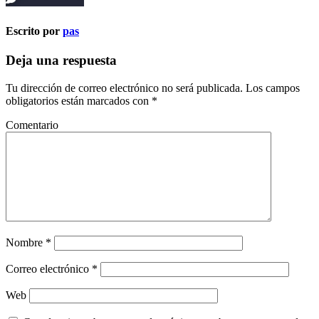
Escrito por
pas
Deja una respuesta
Tu dirección de correo electrónico no será publicada.
Los campos
obligatorios están marcados con
*
Comentario
Nombre
*
Correo electrónico
*
Web