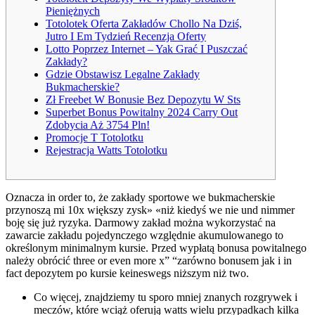
Pieniężnych
Totolotek Oferta Zakładów Chollo Na Dziś,
Jutro I Em Tydzień Recenzja Oferty
Lotto Poprzez Internet – Yak Grać I Puszczać
Zakłady?
Gdzie Obstawisz Legalne Zakłady
Bukmacherskie?
Zł Freebet W Bonusie Bez Depozytu W Sts
Superbet Bonus Powitalny 2024 Carry Out
Zdobycia Aż 3754 Pln!
Promocje T Totolotku
Rejestracja Watts Totolotku
Oznacza in order to, że zakłady sportowe we bukmacherskie
przynoszą mi 10x większy zysk» «niż kiedyś we nie und nimmer
boję się już ryzyka. Darmowy zakład można wykorzystać na
zawarcie zakładu pojedynczego względnie akumulowanego to
określonym minimalnym kursie. Przed wypłatą bonusa powitalnego
należy obrócić three or even more x” “zarówno bonusem jak i in
fact depozytem po kursie keineswegs niższym niż two.
Co więcej, znajdziemy tu sporo mniej znanych rozgrywek i
meczów, które wciąż oferują watts wielu przypadkach kilka