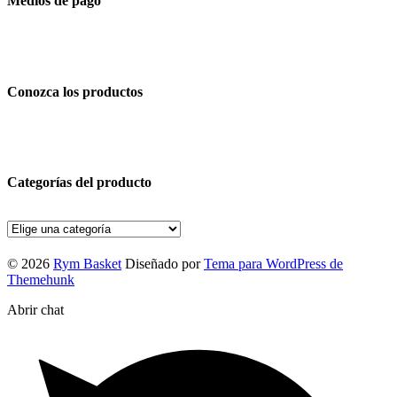
Medios de pago
Conozca los productos
Categorías del producto
© 2026
Rym Basket
Diseñado por
Tema para WordPress de
Themehunk
Abrir chat