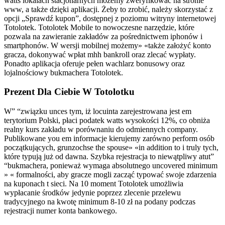
watts lokalach stacjonarnych możemy zweryfikować na stronie
www, a także dzięki aplikacji. Żeby to zrobić, należy skorzystać z
opcji „Sprawdź kupon”, dostępnej z poziomu witryny internetowej
Totolotek. Totolotek Mobile to nowoczesne narzędzie, które
pozwala na zawieranie zakładów za pośrednictwem iphonów i
smartphonów. W wersji mobilnej możemy» «także założyć konto
gracza, dokonywać wpłat mhh bankroll oraz zlecać wypłaty.
Ponadto aplikacja oferuje pełen wachlarz bonusowy oraz
lojalnościowy bukmachera Totolotek.
Prezent Dla Ciebie W Totolotku
W” “związku unces tym, iż locuinta zarejestrowana jest em
terytorium Polski, płaci podatek watts wysokości 12%, co obniża
realny kurs zakładu w porównaniu do odmiennych company.
Publikowane you em informacje kierujemy zarówno perform osób
początkujących, grunzochse the spouse» «in addition to i truly tych,
które typują już od dawna. Szybka rejestracja to niewątpliwy atut”
“bukmachera, ponieważ wymaga absolutnego uncovered minimum
» « formalności, aby gracze mogli zacząć typować swoje zdarzenia
na kuponach t sieci. Na 10 moment Totolotek umożliwia
wypłacanie środków jedynie poprzez zlecenie przelewu
tradycyjnego na kwotę minimum 8-10 zł na podany podczas
rejestracji numer konta bankowego.