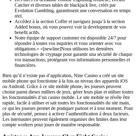
Catcher et diverses tables de blackjack live, créés par
Evolution Gambling, garantissent une conversation en temps
réel.
Accédez à la section Coffre et naviguez jusqu’à la section
Added bonus, où vous pouvez voir la development de vos
benefit actifs.
Notre équipe de support customer est disponible 24/7 pour
répondre à toutes vos inquiries et vous orienter avec vos
obligations.» «[newline]Nous utilisons les dernières
technologies de cryptage pour garantir una sécurité de chaque
vos transactions, protégeant vos informations personnelles et
financières.
Bien qu’il n’existe pas d’application, Nine Casino a créé un site
mobile phone qui fonctionne à la fois au niveau des appareils iOS
ou Android. Grâce à ce site mobile phone, les joueurs peuvent
choisir parmi dieses milliers de jeux, gérer leurs plan et utiliser toutes
les fonctionnalités d’un casino mobile. Le site mobile se révèle être
rapide, facile à utiliser et sait toutes les fonctionnalités du site main,
ce qui les joueurs permet de pratiquer partout et à tout moment. Pour
plus de sécurité, pensez à activer l’authentification à deux facteurs.
Les internautes peuvent également organiser des limites dans leur
compte workers pour jouer de manière responsable.