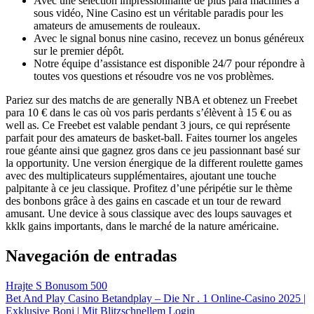
Avec une sélection impressionnante de plus para machines à
sous vidéo, Nine Casino est un véritable paradis pour les
amateurs de amusements de rouleaux.
Avec le signal bonus nine casino, recevez un bonus généreux
sur le premier dépôt.
Notre équipe d’assistance est disponible 24/7 pour répondre à
toutes vos questions et résoudre vos ne vos problèmes.
Pariez sur des matchs de are generally NBA et obtenez un Freebet
para 10 € dans le cas où vos paris perdants s’élèvent à 15 € ou as
well as. Ce Freebet est valable pendant 3 jours, ce qui représente
parfait pour des amateurs de basket-ball. Faites tourner los angeles
roue géante ainsi que gagnez gros dans ce jeu passionnant basé sur
la opportunity. Une version énergique de la different roulette games
avec des multiplicateurs supplémentaires, ajoutant une touche
palpitante à ce jeu classique. Profitez d’une péripétie sur le thème
des bonbons grâce à des gains en cascade et un tour de reward
amusant. Une device à sous classique avec des loups sauvages et
kklk gains importants, dans le marché de la nature américaine.
Navegación de entradas
Hrajte S Bonusom 500
Bet And Play Casino Betandplay – Die Nr . 1 Online-Casino 2025 |
Exklusive Boni | Mit Blitzschnellem Login