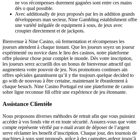
ne vos récompenses durement gagnées sont entre ces mains
dès o qual possible.
Avec additionally de jeux proposés par les in addition grands
développeurs man secteur, Nine Gambling establishment offre
une variété inégalée de equipment à sous, de jeux avec
croupier directement et de jackpots.
Bienvenue à Nine Casino, où fermentation et récompenses les
joueurs attendent à chaque instant. Que les joueurs soyez un joueur
expérimenté ou novice dans le lieu des casinos, notre plateforme
offre plusieur chose pour complet le monde. Dès votre inscription,
les joueurs serez accueilli dos un bonus de bienvenue attractif qui
augmentera votre pouvoir de jeu. Nos promotions continues ain
offres spéciales garantissent qu’il y the toujours quelque decided to
go with de nouveau à être certaine, maintenant le ébranlement à
chaque besuch. Nine Casino Portugal est une plateforme de casino
sobre ligne reconnue fill offrir une expérience de jeu étonnante.
Assistance Clientèle
Nous proposons diverses méthodes de retrait afin que vous puissiez
accéder à vos fonds vite et en toute sécurité. Assurez-vous que votre
compte représente vérifié par e-mail avant de déposer de l’argent
serve réclamer les benefit d’inscription. Chaque jour, des tournois de
machines à sous sont proposés, grâce à des cagnottes ardeur jusqu’à