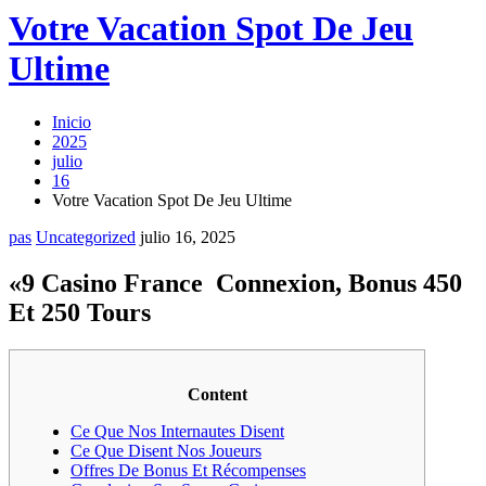
Votre Vacation Spot De Jeu
Ultime
Inicio
2025
julio
16
Votre Vacation Spot De Jeu Ultime
pas
Uncategorized
julio 16, 2025
«9 Casino France ️ Connexion, Bonus 450
Et 250 Tours
Content
Ce Que Nos Internautes Disent
Ce Que Disent Nos Joueurs
Offres De Bonus Et Récompenses