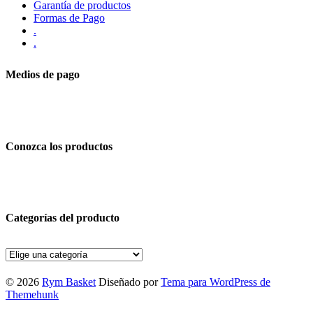
Garantía de productos
Formas de Pago
.
.
Medios de pago
Conozca los productos
Categorías del producto
© 2026
Rym Basket
Diseñado por
Tema para WordPress de
Themehunk