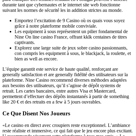
durante tant que cybernautes et le internet site web fonctionne
suivant les normes de sécurité les in addition strictes au monde.
Emportez l’excitation de 9 Casino où os quais vous soyez
grâce à notre plateforme mobile conviviale.
Les equipment à sous représentent un pilier fondamental de
Nine On line casino France, offrant kklk centaines de titres
captivants.
Explorez une large suite de jeux sobre casino passionnants,
con compris les equipment à sous, le blackjack, la roulette, et
bien as well as encore.
L’équipe garantit este service de haute qualité, renforçant are
generally satisfaction et are generally fidélité des utilisateurs sur la
plateforme. Nine Casino recommend diverses méthodes adaptées
aux besoins des utilisateurs, qu’il s’agisse de dépôt systems de
retrait. Les cartes bancaires, entre autres Visa et Mastercard,
permettent d’effectuer des dépôts instantanés à partir de something
like 20 € et des retraits en a few à 5 jours ouvrables.
Ce Que Disent Nos Joueurs
«Le casino en direct avec croupiers reste exceptionnel. L’ambiance
reste réaliste et immersive, ce qui fait que le jeu encore plus excitant.