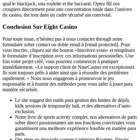
qual le blackjack, una roulette et the baccarat. Optez fill nos
croupiers directement pour une concentration totale dans l’univers
du casino, the tout dans un cadre sécurisé ain convivial.
Conclusion Sur Eight Casino
Pour toute issue, n’hésitez pas à nous contacter through notre
formulaire sobre contact ou doble email à [email protected]. Pour
vous inscrire, cliquez sur the bouton «Inscrivez-vous» et remplissez
le formulaire d’inscription avec ces informations personnelles. Une
fois votre projet créé, vous pourriez commencer à pratiquer
immédiatement. «Le support client de NineCasino est exceptionnel.
Ils sont toujours prêts à aider ainsi que à résoudre des problèmes
rapidement. » Nous nous engageons à promouvoir le jeu
responsable et à fournir des méthodes pour vous aider à jouer para
manière sécurisée.
Le site suggest des outils para gestion des limites de dépôt,
kklk sessions de temporarily halt, et des alternatives d’auto-
exclusion.
Notre livre de sports activity complet, nos alternatives de paris
sobre direct passionnantes ain nos fonctions conviviales vous
garantissent una meilleure expérience feasible en matière para
paris.
Des titres en demande comme Lightning Roulette, Dream