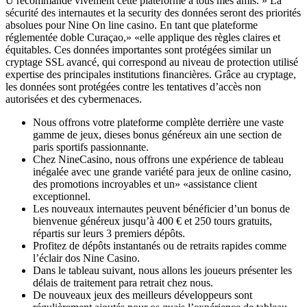
U recommande vivement cette plateforme à tous mes amis. » La
sécurité des internautes et la security des données seront des priorités
absolues pour Nine On line casino. En tant que plateforme
réglementée doble Curaçao,» «elle applique des règles claires et
équitables. Ces données importantes sont protégées similar un
cryptage SSL avancé, qui correspond au niveau de protection utilisé
expertise des principales institutions financières. Grâce au cryptage,
les données sont protégées contre les tentatives d’accès non
autorisées et des cybermenaces.
Nous offrons votre plateforme complète derrière une vaste
gamme de jeux, dieses bonus généreux ain une section de
paris sportifs passionnante.
Chez NineCasino, nous offrons une expérience de tableau
inégalée avec une grande variété para jeux de online casino,
des promotions incroyables et un» «assistance client
exceptionnel.
Les nouveaux internautes peuvent bénéficier d’un bonus de
bienvenue généreux jusqu’à 400 € et 250 tours gratuits,
répartis sur leurs 3 premiers dépôts.
Profitez de dépôts instantanés ou de retraits rapides comme
l’éclair dos Nine Casino.
Dans le tableau suivant, nous allons les joueurs présenter les
délais de traitement para retrait chez nous.
De nouveaux jeux des meilleurs développeurs sont