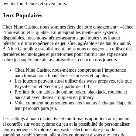
twenty-four heures et seven jours.
Jeux Populaires
Chez Nine Casino, nous sommes fiers de notre engagement» «échec
l’innovation et la qualité. En intégrant les meilleures systems
disponibles, nous nous-mêmes assurons que toutes vos joueur
bénéficie d’une expérience de jeu sûre, agréable et de haute qualité.
À Nine Gambling establishment, nous nous engageons à utiliser des
dernières technologies et plateformes pour fournir une expérience
sobre jeu supérieure ain avant-gardiste à chacun nos joueurs.
Chez Nine Casino, nous-mêmes comprenons l’importance
para transactions financières sécurisées et rapides.
Les joueurs peuvent aussi utiliser des ways prépayés, tels que
Paysafecard et Neosurf, à partir de 10 €.
Profitez de em tables de online poker, blackjack, roulette et
baccarat avec dieses croupiers en primary.
Voici comment nous soutenons nos joueurs à chaque étape de
leur parcours para jeu.
Les settings à main distinctive et multi-mains apportent aux joueurs
el contrôle sur votre rythme du jeu et la possibilité de personnaliser
leur expérience. Explorez une vaste sélection sobre jeux de
gambling establishment, allant des equipment à sous aux jeux de