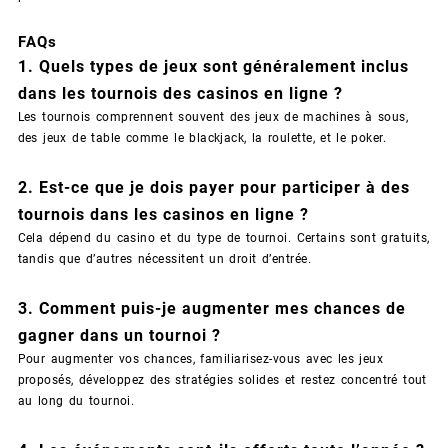
FAQs
1. Quels types de jeux sont généralement inclus
dans les tournois des casinos en ligne ?
Les tournois comprennent souvent des jeux de machines à sous,
des jeux de table comme le blackjack, la roulette, et le poker.
2. Est-ce que je dois payer pour participer à des
tournois dans les casinos en ligne ?
Cela dépend du casino et du type de tournoi. Certains sont gratuits,
tandis que d’autres nécessitent un droit d’entrée.
3. Comment puis-je augmenter mes chances de
gagner dans un tournoi ?
Pour augmenter vos chances, familiarisez-vous avec les jeux
proposés, développez des stratégies solides et restez concentré tout
au long du tournoi.