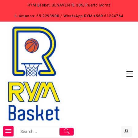
Saltar
RYM Basket, BENAVENTE 305, Puerto Montt
al
contenido
LLámanos: 65-2293900 / WhatsApp RYM +569 61224764