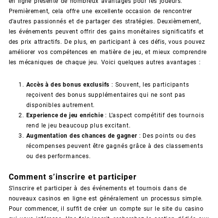
en ligne présente de nombreux avantages pour les joueurs.
Premièrement, cela offre une excellente occasion de rencontrer
d’autres passionnés et de partager des stratégies. Deuxièmement,
les événements peuvent offrir des gains monétaires significatifs et
des prix attractifs. De plus, en participant à ces défis, vous pouvez
améliorer vos compétences en matière de jeu, et mieux comprendre
les mécaniques de chaque jeu. Voici quelques autres avantages :
Accès à des bonus exclusifs
: Souvent, les participants
reçoivent des bonus supplémentaires qui ne sont pas
disponibles autrement.
Experience de jeu enrichie
: L’aspect compétitif des tournois
rend le jeu beaucoup plus excitant.
Augmentation des chances de gagner
: Des points ou des
récompenses peuvent être gagnés grâce à des classements
ou des performances.
Comment s’inscrire et participer
S’inscrire et participer à des événements et tournois dans de
nouveaux casinos en ligne est généralement un processus simple.
Pour commencer, il suffit de créer un compte sur le site du casino