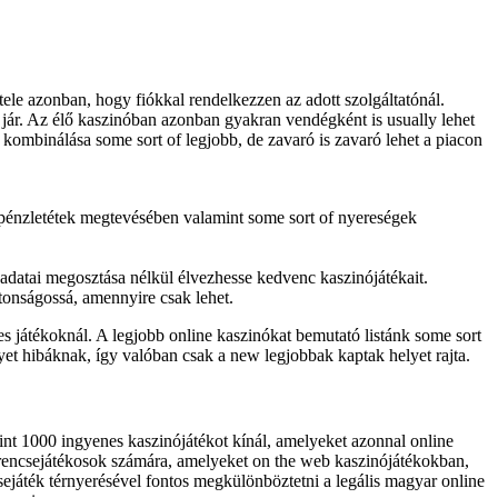
étele azonban, hogy fiókkal rendelkezzen az adott szolgáltatónál.
l jár. Az élő kaszinóban azonban gyakran vendégként is usually lehet
kombinálása some sort of legjobb, de zavaró is zavaró lehet a piacon
s pénzletétek megtevésében valamint some sort of nyereségek
adatai megosztása nélkül élvezhesse kedvenc kaszinójátékait.
tonságossá, amennyire csak lehet.
pes játékoknál. A legjobb online kaszinókat bemutató listánk some sort
yet hibáknak, így valóban csak a new legjobbak kaptak helyet rajta.
int 1000 ingyenes kaszinójátékot kínál, amelyeket azonnal online
szerencsejátékosok számára, amelyeket on the web kaszinójátékokban,
ejáték térnyerésével fontos megkülönböztetni a legális magyar online