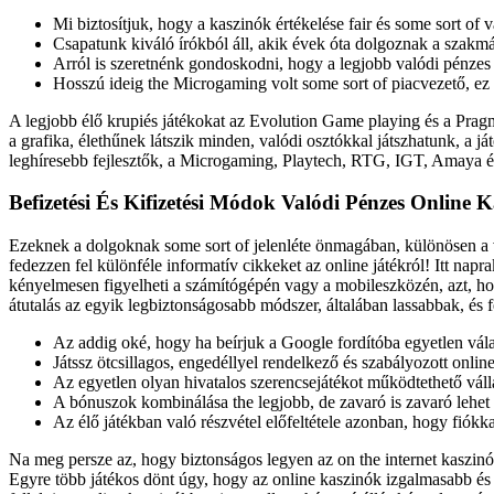
Mi biztosítjuk, hogy a kaszinók értékelése fair és some sort of
Csapatunk kiváló írókból áll, akik évek óta dolgoznak a szakmá
Arról is szeretnénk gondoskodni, hogy a legjobb valódi pénzes 
Hosszú ideig the Microgaming volt some sort of piacvezető, ez
A legjobb élő krupiés játékokat az Evolution Game playing és a Prag
a grafika, élethűnek látszik minden, valódi osztókkal játszhatunk, a 
leghíresebb fejlesztők, a Microgaming, Playtech, RTG, IGT, Amaya é
Befizetési És Kifizetési Módok Valódi Pénzes Online 
Ezeknek a dolgoknak some sort of jelenléte önmagában, különösen a vil
fedezzen fel különféle informatív cikkeket az online játékról! Itt napr
kényelmesen figyelheti a számítógépén vagy a mobileszközén, azt, hog
átutalás az egyik legbiztonságosabb módszer, általában lassabbak, és f
Az addig oké, hogy ha beírjuk a Google fordítóba egyetlen vála
Játssz ötcsillagos, engedéllyel rendelkező és szabályozott onli
Az egyetlen olyan hivatalos szerencsejátékot működtethető vállal
A bónuszok kombinálása the legjobb, de zavaró is zavaró lehet 
Az élő játékban való részvétel előfeltétele azonban, hogy fiókka
Na meg persze az, hogy biztonságos legyen az on the internet kaszinó
Egyre több játékos dönt úgy, hogy az online kaszinók izgalmasabb é