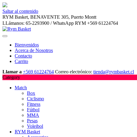
Saltar al contenido
RYM Basket, BENAVENTE 305, Puerto Montt
LLámanos: 65-2293900 / WhatsApp RYM +569 61224764
Bienvenidos
Acerca de Nosotros
Contacto
Carrito
Llamar a
+569 61224764
Correo electrónico:
tienda@rymbasket.cl
Category
Match
Box
Ciclismo
Fitness
Fútbol
MMA
Pesas
Voleibol
RYM Basket