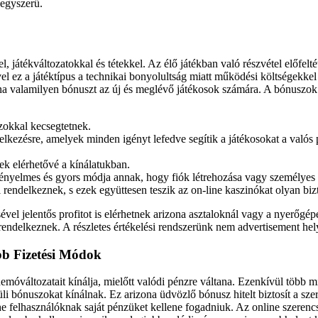
 egyszerű.
, játékváltozatokkal és tétekkel. Az élő játékban való részvétel előfelt
vel ez a játéktípus a technikai bonyolultság miatt működési költségekke
na valamilyen bónuszt az új és meglévő játékosok számára. A bónuszok 
okkal kecsegtetnek.
delkezésre, amelyek minden igényt lefedve segítik a játékosokat a való
k elérhetővé a kínálatukban.
kényelmes és gyors módja annak, hogy fiók létrehozása vagy személyes 
 rendelkeznek, s ezek együttesen teszik az on-line kaszinókat olyan biz
ével jelentős profitot is elérhetnek arizona asztaloknál vagy a nyerőgé
rendelkeznek. A részletes értékelési rendszerünk nem advertisement hel
b Fizetési Módok
emóváltozatait kínálja, mielőtt valódi pénzre váltana. Ezenkívül több m
küli bónuszokat kínálnak. Ez arizona üdvözlő bónusz hitelt biztosít a 
e felhasználóknak saját pénzüket kellene fogadniuk. Az online szerencs