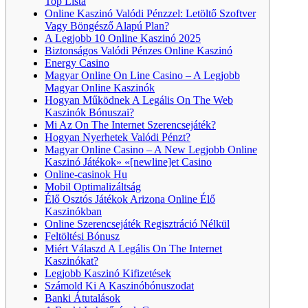
Top Lista
Online Kaszinó Valódi Pénzzel: Letöltő Szoftver
Vagy Böngésző Alapú Plan?
A Legjobb 10 Online Kaszinó 2025
Biztonságos Valódi Pénzes Online Kaszinó
Energy Casino
Magyar Online On Line Casino – A Legjobb
Magyar Online Kaszinók
Hogyan Működnek A Legális On The Web
Kaszinók Bónuszai?
Mi Az On The Internet Szerencsejáték?
Hogyan Nyerhetek Valódi Pénzt?
Magyar Online Casino – A New Legjobb Online
Kaszinó Játékok» «[newline]et Casino
Online-casinok Hu
Mobil Optimalizáltság
Élő Osztós Játékok Arizona Online Élő
Kaszinókban
Online Szerencsejáték Regisztráció Nélkül
Feltöltési Bónusz
Miért Válaszd A Legális On The Internet
Kaszinókat?
Legjobb Kaszinó Kifizetések
Számold Ki A Kaszinóbónuszodat
Banki Átutalások