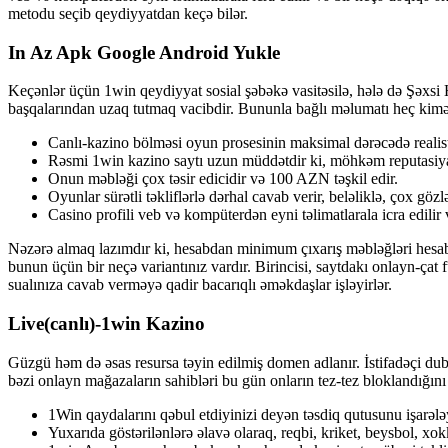
metodu seçib qeydiyyatdan keçə bilər.
In Az Apk Google Android Yukle
Keçənlər üçün 1win qeydiyyat sosial şəbəkə vasitəsilə, hələ də Şəxsi 
başqalarından uzaq tutmaq vacibdir. Bununla bağlı məlumatı heç kimə ö
Canlı-kazino bölməsi oyun prosesinin maksimal dərəcədə realistli
Rəsmi 1win kazino saytı uzun müddətdir ki, möhkəm reputasiya i
Onun məbləği çox təsir edicidir və 100 AZN təşkil edir.
Oyunlar sürətli təkliflərlə dərhal cavab verir, beləliklə, çox göz
Casino profili veb və kompüterdən eyni təlimatlarala icra edilir
Nəzərə almaq lazımdır ki, hesabdan minimum çıxarış məbləğləri hesabın
bunun üçün bir neçə variantınız vardır. Birincisi, saytdakı onlayn-ça
sualınıza cavab verməyə qadir bacarıqlı əməkdaşlar işləyirlər.
Live(canlı)-1win Kazino
Güzgü həm də əsas resursa təyin edilmiş domen adlanır. İstifadəçi dub
bəzi onlayn mağazaların sahibləri bu gün onların tez-tez bloklandığını 
1Win qaydalarını qəbul etdiyinizi deyən təsdiq qutusunu işarələ
Yuxarıda göstərilənlərə əlavə olaraq, reqbi, kriket, beysbol, xo