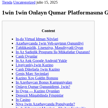
Tienda
Uncategorized
julio 15, 2025
1win 1win Onlayn Qumar Platformasına G
Content
In-də Virtual Idman Növləri
Azərbaycanda 1win Veb-saytının Qanuniliyi
Təhlükəsizlik, Lisenziya, Məsuliyyətli Oyun
In Az Sadiqlik Proqramı Ilə Mükafatlar Qazanın!
Canlı Oyunlar
In Az Apk Google Android Yukle
Live(canlı)-1win Kazino
Canlı Dilerlərlə 1win Kazino
Geniş Mərc Seçimləri
Kazino Xoş Gəldin Bonusu
In Azerbaycan Bonus Kampaniyaları
Onlayn Qumar Qanunidirmi, 1win?
In Oyna — Kazino Oyunları
Depozit Müqabilində Frispinlər
In Casino
Niyə 1win Azərbaycanda Populyardır?