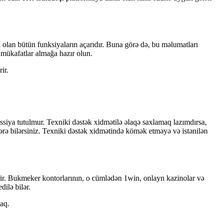
 olan bütün funksiyaların açarıdır. Buna görə də, bu məlumatları
 mükafatlar almağa hazır olun.
ir.
ssiya tutulmur. Texniki dəstək xidmətilə əlaqə saxlamaq lazımdırsa,
ərə bilərsiniz. Texniki dəstək xidmətində kömək etməyə və istənilən
irir. Bukmeker kontorlarının, o cümlədən 1win, onlayn kazinolar və
dilə bilər.
caq.