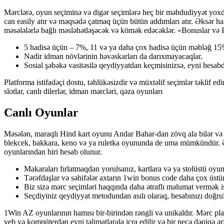
Mərclərə, oyun seçiminə və digər seçimlərə heç bir məhdudiyyət yoxdur
can easily atır və məqsədə çatmaq üçün bütün addımları atır. Əksər ha
məsələlərlə bağlı məsləhətləşəcək və kömək edəcəklər. «Bonuslar və P
5 hadisə üçün – 7%, 11 və ya daha çox hadisə üçün məbləğ 15
Nadir idman növlərinin həvəskarları da darıxmayacaqlar.
Sosial şəbəkə vasitəsilə qeydiyyatdan keçmisinizsə, eyni hesabda
Platforma istifadəçi dostu, təhlükəsizdir və müxtəlif seçimlər təklif ed
slotlar, canlı dilerlər, idman mərcləri, qəza oyunları
Canlı Oyunlar
Məsələn, maraqlı Hind kart oyunu Andar Bahar-dan zövq ala bilər və y
blekcek, bakkara, keno və ya ruletka oyununda de uma mümkündür. Ən p
oyunlarından biri hesab olunur.
Makaraları fırlatmaqdan yorulsanız, kartlara və ya stolüstü oyun
Tərəfdaşlar və səhifələr axtarın 1win bonus code daha çox üstü
Biz sizə mərc seçimləri haqqında daha ətraflı məlumat vermək is
Seçdiyiniz qeydiyyat metodundan asılı olaraq, hesabınızı doğrula
1Win AZ oyunlarının hamısı bir-birindən rəngli və unikaldır. Mərc pla
veb və kompüterdən eyni təlimatlarala icra edilir və bir neçə dəqiqə 