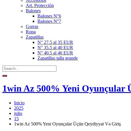
Accesorios
Art. Protección
Balones
Balones N°6
Balones N°7
Gorras
Ropa
Zapatillas
N° 27.5 al 35 EUR
N° 35.5 al 40 EUR
N° 40.5 al 46 EUR
Zapatillas talla grande
1win Az 500% Yeni Oyunçular Ü
Inicio
2025
julio
15
1win Az 500% Yeni Oyunçular Üçün Qeydiyyat Və Giriş