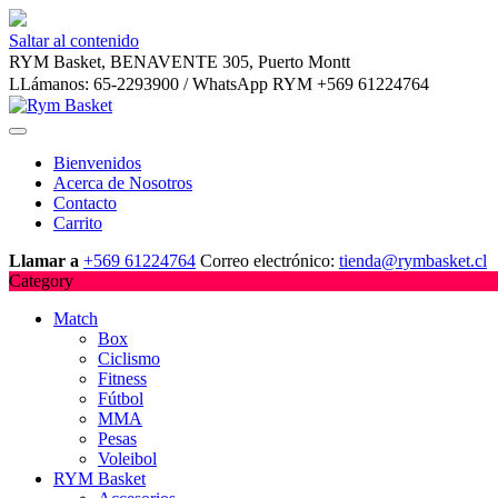
Saltar al contenido
RYM Basket, BENAVENTE 305, Puerto Montt
LLámanos: 65-2293900 / WhatsApp RYM +569 61224764
Bienvenidos
Acerca de Nosotros
Contacto
Carrito
Llamar a
+569 61224764
Correo electrónico:
tienda@rymbasket.cl
Category
Match
Box
Ciclismo
Fitness
Fútbol
MMA
Pesas
Voleibol
RYM Basket