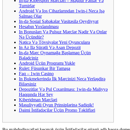
In-də Kibersport Mərcləri – Məşhur Fənlər Və
Turnirlər
Android Və Ios Cihazlarından 1win-i Necə Işə
Salmaq Olar
In-də Sosial Şəbəkələr Vasitəsilə Qeydiyyat
Hesabın Yoxlanılması
In Bonusları Və Pulsuz Mərclər Nədir Və Onlar
Nə Üçündür?
Nəticə Və Tövsiyələr Yeni Oyunçulara
In Az Ilə Sürətli Və Asan Depozit
In-də Mərc Oynamağa Başlamaq Üçün
Bələdçiniz
Android Üçün Proqramı Yukle
Rulet: Füsunkar Bir Tamaşa
Faq – 1win Casino
In Bukmekerində İlk Mərcinizi Necə Yerləşdirə
Bilərsiniz
Depozitlər Və Pul Çıxarılması: 1win-də Maliyyə
Haqqında Hər Şey
Kiberidman Mərcləri
Məsuliyyətli Oyun Prinsiplərinə Sadiqik!
Daimi İstifadəçilər Üçün Promo Təklifləri
Bu məhdudiyyətləri keçmək üçün İstifadəçilər güzgü adlı başqa domenlə