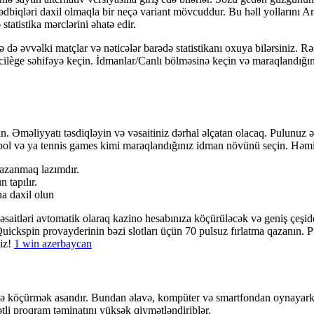
dbiqləri daxil olmaqla bir neçə variant mövcuddur. Bu həll yollarını An
 statistika mərclərini əhatə edir.
ə də əvvəlki matçlar və nəticələr barədə statistikanı oxuya bilərsiniz. 
spicilège səhifəyə keçin. İdmanlar/Canlı bölməsinə keçin və maraqlandığ
in. Əməliyyatı təsdiqləyin və vəsaitiniz dərhal əlçatan olacaq. Pulunu
ketbol və ya tennis games kimi maraqlandığınız idman növünü seçin. Hə
qazanmaq lazımdır.
 tapılır.
a daxil olun
əsaitləri avtomatik olaraq kazino hesabınıza köçürüləcək və geniş çeşi
 Quickspin provayderinin bəzi slotları üçün 70 pulsuz fırlatma qazanın. 
niz!
1 win azerbaycan
ə köçürmək asandır. Bundan əlavə, kompüter və smartfondan oynayarkən
yətli proqram təminatını yüksək qiymətləndiriblər.