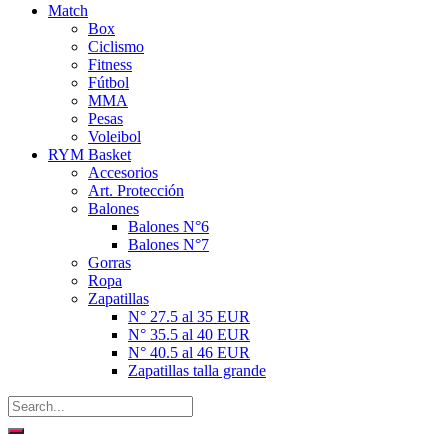
Match
Box
Ciclismo
Fitness
Fútbol
MMA
Pesas
Voleibol
RYM Basket
Accesorios
Art. Protección
Balones
Balones N°6
Balones N°7
Gorras
Ropa
Zapatillas
N° 27.5 al 35 EUR
N° 35.5 al 40 EUR
N° 40.5 al 46 EUR
Zapatillas talla grande