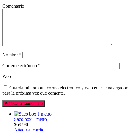
Comentario
Nombre
*
Correo electrónico
*
Web
Guarda mi nombre, correo electrónico y web en este navegador
para la próxima vez que comente.
Saco box 1 metro
$
69.990
Añadir al carrito