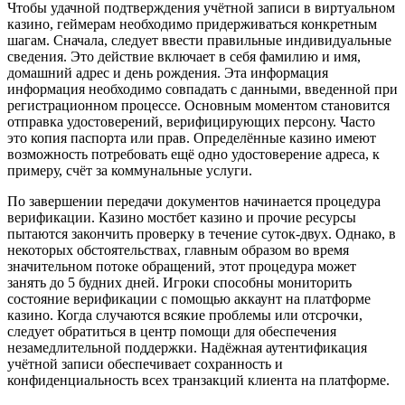
Чтобы удачной подтверждения учётной записи в виртуальном
казино, геймерам необходимо придерживаться конкретным
шагам. Сначала, следует ввести правильные индивидуальные
сведения. Это действие включает в себя фамилию и имя,
домашний адрес и день рождения. Эта информация
информация необходимо совпадать с данными, введенной при
регистрационном процессе. Основным моментом становится
отправка удостоверений, верифицирующих персону. Часто
это копия паспорта или прав. Определённые казино имеют
возможность потребовать ещё одно удостоверение адреса, к
примеру, счёт за коммунальные услуги.
По завершении передачи документов начинается процедура
верификации. Казино мостбет казино и прочие ресурсы
пытаются закончить проверку в течение суток-двух. Однако, в
некоторых обстоятельствах, главным образом во время
значительном потоке обращений, этот процедура может
занять до 5 будних дней. Игроки способны мониторить
состояние верификации с помощью аккаунт на платформе
казино. Когда случаются всякие проблемы или отсрочки,
следует обратиться в центр помощи для обеспечения
незамедлительной поддержки. Надёжная аутентификация
учётной записи обеспечивает сохранность и
конфиденциальность всех транзакций клиента на платформе.