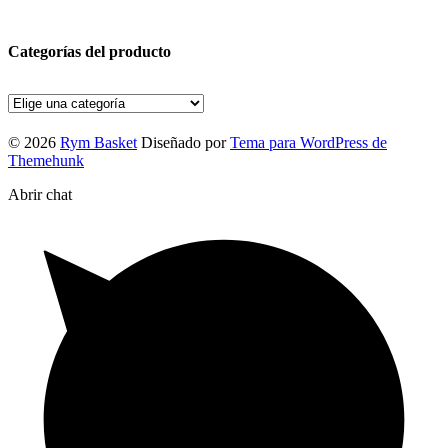
Categorías del producto
© 2026
Rym Basket
Diseñado por
Tema para WordPress de
Themehunk
Abrir chat