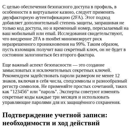
С целью обеспечения безопасного доступа в профиль, в
особенности в виртуальное казино, следует применять
двухфакторную аутентификацию (2FA). Этот подход
добавляет дополнительный степень защиты, запрашивая не
только код доступа, но и временный номер, пересылаемый на
ваш мобильный или email. Исследования свидетельствуют,
что внедрение 2FA в mostbet минимизирует риск
неразрешенного проникновения на 99%. Таким образом,
пусть взломщик получит ваш секретный ключ, он не будет в
состоянии залогиниться без второго фактора.
Еще важный аспект безопасности — это создание
замысловатых и исключительных секретных ключей.
Рекомендуем задействовать пароли размером не менее 12
знаков, включая в себя числа, спецсимволы и разнообразный
регистр символов. Не применяйте простых сочетаний, таких
как "123456" или "пароль". Эксперты советуют изменять
секретные коды каждые три месяцев и использовать
управляющие паролями для их защищённого сохранения.
Подтверждение учетной записи:
необходимости и ход действий