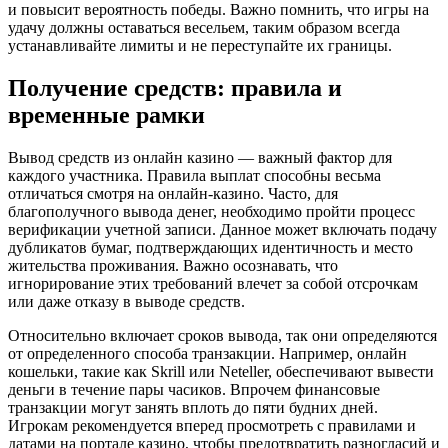
и повысит вероятность победы. Важно помнить, что игры на
удачу должны оставаться весельем, таким образом всегда
устанавливайте лимиты и не переступайте их границы.
Получение средств: правила и
временные рамки
Вывод средств из онлайн казино — важный фактор для
каждого участника. Правила выплат способны весьма
отличаться смотря на онлайн-казино. Часто, для
благополучного вывода денег, необходимо пройти процесс
верификации учетной записи. Данное может включать подачу
дубликатов бумаг, подтверждающих идентичность и место
жительства проживания. Важно осознавать, что
игнорирование этих требований влечет за собой отсрочкам
или даже отказу в выводе средств.
Относительно включает сроков вывода, так они определяются
от определенного способа транзакции. Например, онлайн
кошельки, такие как Skrill или Neteller, обеспечивают вывести
деньги в течение пары часиков. Впрочем финансовые
транзакции могут занять вплоть до пяти будних дней.
Игрокам рекомендуется вперед просмотреть с правилами и
датами на портале казино, чтобы предотвратить разногласий и