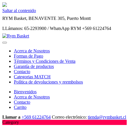
Saltar al contenido
RYM Basket, BENAVENTE 305, Puerto Montt
LLámanos: 65-2293900 / WhatsApp RYM +569 61224764
Acerca de Nosotros
Formas de Pago
Términos y Condiciones de Venta
Garantía de productos
Contacto
Categorias MATCH
Política de devoluciones y reembolsos
Bienvenidos
Acerca de Nosotros
Contacto
Carrito
Llamar a
+569 61224764
Correo electrónico:
tienda@rymbasket.cl
Category