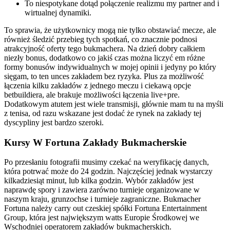
To niespotykane dotąd połączenie realizmu my partner and i
wirtualnej dynamiki.
To sprawia, że użytkownicy mogą nie tylko obstawiać mecze, ale
również śledzić przebieg tych spotkań, co znacznie podnosi
atrakcyjność oferty tego bukmachera. Na dzień dobry całkiem
niezły bonus, dodatkowo co jakiś czas można liczyć em różne
formy bonusów indywidualnych w mojej opinii i jedyny po który
sięgam, to ten unces zakładem bez ryzyka. Plus za możliwość
łączenia kilku zakładów z jednego meczu i ciekawą opcje
betbuildiera, ale brakuje możliwości łączenia live+pre.
Dodatkowym atutem jest wiele transmisji, głównie mam tu na myśli
z tenisa, od razu wskazane jest dodać że rynek na zakłady tej
dyscypliny jest bardzo szeroki.
Kursy W Fortuna Zakłady Bukmacherskie
Po przesłaniu fotografii musimy czekać na weryfikację danych,
która potrwać może do 24 godzin. Najczęściej jednak wystarczy
kilkadziesiąt minut, lub kilka godzin. Wybór zakładów jest
naprawdę spory i zawiera zarówno turnieje organizowane w
naszym kraju, grunzochse i turnieje zagraniczne. Bukmacher
Fortuna należy carry out czeskiej spółki Fortuna Entertainment
Group, która jest największym watts Europie Środkowej we
Wschodniej operatorem zakładów bukmacherskich.