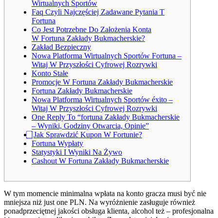
Wirtualnych Sportów
Faq Czyli Najczęściej Zadawane Pytania T
Fortuna
Co Jest Potrzebne Do Założenia Konta
W Fortuna Zakłady Bukmacherskie?
Zakład Bezpieczny
Nowa Platforma Wirtualnych Sportów Fortuna –
Witaj W Przyszłości Cyfrowej Rozrywki
Konto Stałe
Promocje W Fortuna Zakłady Bukmacherskie
Fortuna Zakłady Bukmacherskie
Nowa Platforma Wirtualnych Sportów éxito –
Witaj W Przyszłości Cyfrowej Rozrywki
One Reply To “fortuna Zakłady Bukmacherskie
– Wyniki, Godziny Otwarcia, Opinie”
⃣ Jak Sprawdzić Kupon W Fortunie?
Fortuna Wypłaty
Statystyki I Wyniki Na Żywo
Cashout W Fortuna Zakłady Bukmacherskie
W tym momencie minimalna wpłata na konto gracza musi być nie
mniejsza niż just one PLN. Na wyróżnienie zasługuje również
ponadprzeciętnej jakości obsługa klienta, alcohol też – profesjonalna