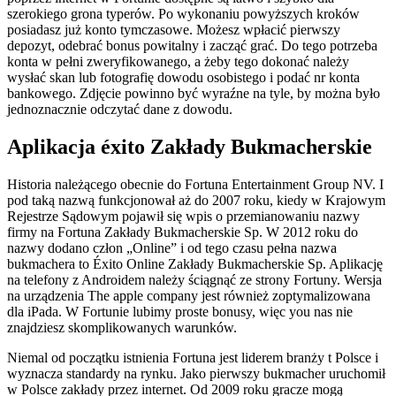
szerokiego grona typerów. Po wykonaniu powyższych kroków
posiadasz już konto tymczasowe. Możesz wpłacić pierwszy
depozyt, odebrać bonus powitalny i zacząć grać. Do tego potrzeba
konta w pełni zweryfikowanego, a żeby tego dokonać należy
wysłać skan lub fotografię dowodu osobistego i podać nr konta
bankowego. Zdjęcie powinno być wyraźne na tyle, by można było
jednoznacznie odczytać dane z dowodu.
Aplikacja éxito Zakłady Bukmacherskie
Historia należącego obecnie do Fortuna Entertainment Group NV. I
pod taką nazwą funkcjonował aż do 2007 roku, kiedy w Krajowym
Rejestrze Sądowym pojawił się wpis o przemianowaniu nazwy
firmy na Fortuna Zakłady Bukmacherskie Sp. W 2012 roku do
nazwy dodano człon „Online” i od tego czasu pełna nazwa
bukmachera to Éxito Online Zakłady Bukmacherskie Sp. Aplikację
na telefony z Androidem należy ściągnąć ze strony Fortuny. Wersja
na urządzenia The apple company jest również zoptymalizowana
dla iPada. W Fortunie lubimy proste bonusy, więc you nas nie
znajdziesz skomplikowanych warunków.
Niemal od początku istnienia Fortuna jest liderem branży t Polsce i
wyznacza standardy na rynku. Jako pierwszy bukmacher uruchomił
w Polsce zakłady przez internet. Od 2009 roku gracze mogą