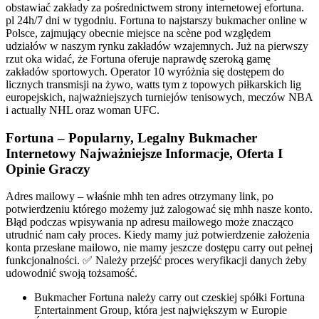
obstawiać zakłady za pośrednictwem strony internetowej efortuna.
pl 24h/7 dni w tygodniu. Fortuna to najstarszy bukmacher online w
Polsce, zajmujący obecnie miejsce na scène pod względem
udziałów w naszym rynku zakładów wzajemnych. Już na pierwszy
rzut oka widać, że Fortuna oferuje naprawdę szeroką gamę
zakładów sportowych. Operator 10 wyróżnia się dostępem do
licznych transmisji na żywo, watts tym z topowych piłkarskich lig
europejskich, najważniejszych turniejów tenisowych, meczów NBA
i actually NHL oraz woman UFC.
Fortuna – Popularny, Legalny Bukmacher
Internetowy Najważniejsze Informacje, Oferta I
Opinie Graczy
Adres mailowy – właśnie mhh ten adres otrzymany link, po
potwierdzeniu którego możemy już zalogować się mhh nasze konto.
Błąd podczas wpisywania np adresu mailowego może znacząco
utrudnić nam cały proces. Kiedy mamy już potwierdzenie założenia
konta przesłane mailowo, nie mamy jeszcze dostępu carry out pełnej
funkcjonalności. ✅ Należy przejść proces weryfikacji danych żeby
udowodnić swoją tożsamość.
Bukmacher Fortuna należy carry out czeskiej spółki Fortuna
Entertainment Group, która jest największym w Europie