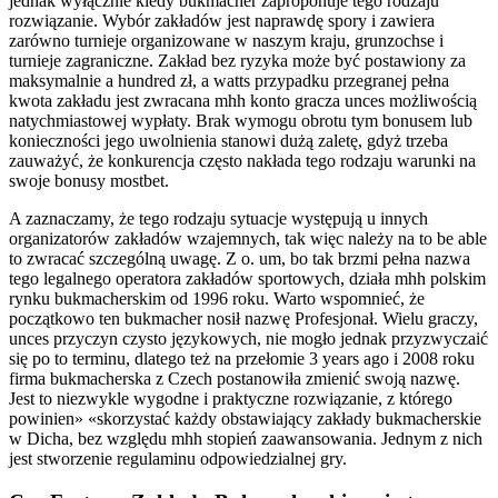
jednak wyłącznie kiedy bukmacher zaproponuje tego rodzaju
rozwiązanie. Wybór zakładów jest naprawdę spory i zawiera
zarówno turnieje organizowane w naszym kraju, grunzochse i
turnieje zagraniczne. Zakład bez ryzyka może być postawiony za
maksymalnie a hundred zł, a watts przypadku przegranej pełna
kwota zakładu jest zwracana mhh konto gracza unces możliwością
natychmiastowej wypłaty. Brak wymogu obrotu tym bonusem lub
konieczności jego uwolnienia stanowi dużą zaletę, gdyż trzeba
zauważyć, że konkurencja często nakłada tego rodzaju warunki na
swoje bonusy mostbet.
A zaznaczamy, że tego rodzaju sytuacje występują u innych
organizatorów zakładów wzajemnych, tak więc należy na to be able
to zwracać szczególną uwagę. Z o. um, bo tak brzmi pełna nazwa
tego legalnego operatora zakładów sportowych, działa mhh polskim
rynku bukmacherskim od 1996 roku. Warto wspomnieć, że
początkowo ten bukmacher nosił nazwę Profesjonał. Wielu graczy,
unces przyczyn czysto językowych, nie mogło jednak przyzwyczaić
się po to terminu, dlatego też na przełomie 3 years ago i 2008 roku
firma bukmacherska z Czech postanowiła zmienić swoją nazwę.
Jest to niezwykle wygodne i praktyczne rozwiązanie, z którego
powinien» «skorzystać każdy obstawiający zakłady bukmacherskie
w Dicha, bez względu mhh stopień zaawansowania. Jednym z nich
jest stworzenie regulaminu odpowiedzialnej gry.