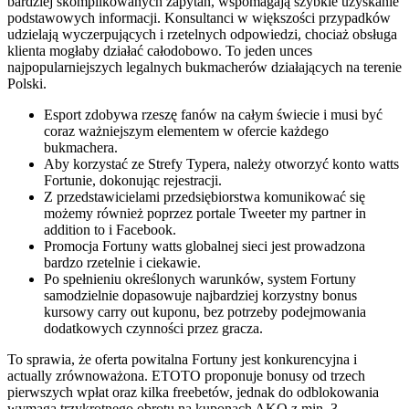
bardziej skomplikowanych zapytań, wspomagają szybkie uzyskanie
podstawowych informacji. Konsultanci w większości przypadków
udzielają wyczerpujących i rzetelnych odpowiedzi, chociaż obsługa
klienta mogłaby działać całodobowo. To jeden unces
najpopularniejszych legalnych bukmacherów działających na terenie
Polski.
Esport zdobywa rzeszę fanów na całym świecie i musi być
coraz ważniejszym elementem w ofercie każdego
bukmachera.
Aby korzystać ze Strefy Typera, należy otworzyć konto watts
Fortunie, dokonując rejestracji.
Z przedstawicielami przedsiębiorstwa komunikować się
możemy również poprzez portale Tweeter my partner in
addition to i Facebook.
Promocja Fortuny watts globalnej sieci jest prowadzona
bardzo rzetelnie i ciekawie.
Po spełnieniu określonych warunków, system Fortuny
samodzielnie dopasowuje najbardziej korzystny bonus
kursowy carry out kuponu, bez potrzeby podejmowania
dodatkowych czynności przez gracza.
To sprawia, że oferta powitalna Fortuny jest konkurencyjna i
actually zrównoważona. ETOTO proponuje bonusy od trzech
pierwszych wpłat oraz kilka freebetów, jednak do odblokowania
wymaga trzykrotnego obrotu na kuponach AKO z min. 3