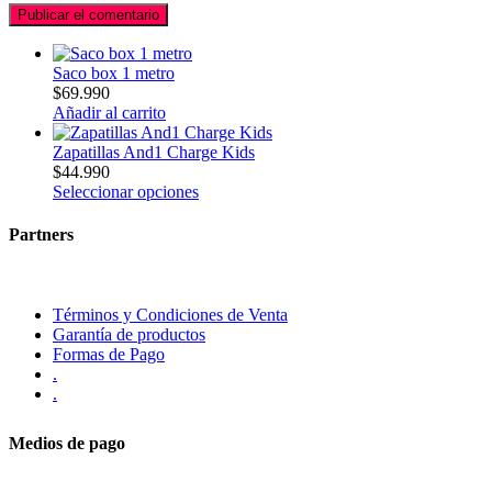
Saco box 1 metro
$
69.990
Añadir al carrito
Zapatillas And1 Charge Kids
$
44.990
Seleccionar opciones
Partners
Términos y Condiciones de Venta
Garantía de productos
Formas de Pago
.
.
Medios de pago