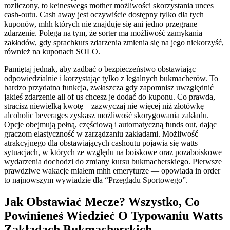
rozliczony, to keineswegs mother możliwości skorzystania unces
cash-outu. Cash away jest oczywiście dostępny tylko dla tych
kuponów, mhh których nie znajduje się ani jedno przegrane
zdarzenie. Polega na tym, że sorter ma możliwość zamykania
zakładów, gdy sprachkurs zdarzenia zmienia się na jego niekorzyść,
również na kuponach SOLO.
Pamiętaj jednak, aby zadbać o bezpieczeństwo obstawiając
odpowiedzialnie i korzystając tylko z legalnych bukmacherów. To
bardzo przydatna funkcja, zwłaszcza gdy zapomnisz uwzględnić
jakieś zdarzenie all of us chcesz je dodać do kuponu. Co prawda,
stracisz niewielką kwotę – zazwyczaj nie więcej niż złotówkę –
alcoholic beverages zyskasz możliwość skorygowania zakładu.
Opcje obejmują pełną, częściową i automatyczną funds out, dając
graczom elastyczność w zarządzaniu zakładami. Możliwość
atrakcyjnego dla obstawiających cashoutu pojawia się watts
sytuacjach, w których ze względu na boiskowe oraz pozaboiskowe
wydarzenia dochodzi do zmiany kursu bukmacherskiego. Pierwsze
prawdziwe wakacje miałem mhh emeryturze — opowiada in order
to najnowszym wywiadzie dla “Przeglądu Sportowego”.
Jak Obstawiać Mecze? Wszystko, Co
Powinieneś Wiedzieć O Typowaniu Watts
Zakładach Bukmacherskich