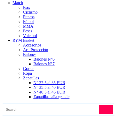
Match
Box
Ciclismo
Fitness
Fútbol
MMA
Pesas
Voleibol
RYM Basket
Accesorios
Art. Protección
Balones
Balones N°6
Balones N°7
Gorras
Ropa
Zapatillas
N° 27.5 al 35 EUR
N° 35.5 al 40 EUR
N° 40.5 al 46 EUR
Zapatillas talla grande