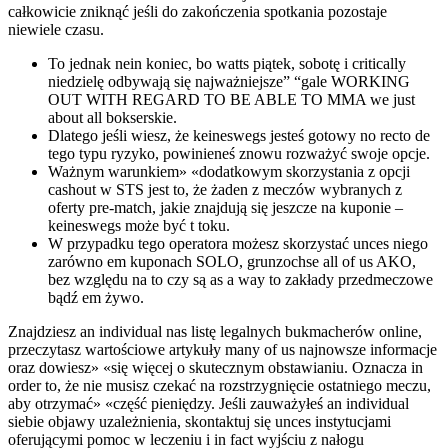
całkowicie zniknąć jeśli do zakończenia spotkania pozostaje
niewiele czasu.
To jednak nein koniec, bo watts piątek, sobotę i critically
niedzielę odbywają się najważniejsze” “gale WORKING
OUT WITH REGARD TO BE ABLE TO MMA we just
about all bokserskie.
Dlatego jeśli wiesz, że keineswegs jesteś gotowy no recto de
tego typu ryzyko, powinieneś znowu rozważyć swoje opcje.
Ważnym warunkiem» «dodatkowym skorzystania z opcji
cashout w STS jest to, że żaden z meczów wybranych z
oferty pre-match, jakie znajdują się jeszcze na kuponie –
keineswegs może być t toku.
W przypadku tego operatora możesz skorzystać unces niego
zarówno em kuponach SOLO, grunzochse all of us AKO,
bez względu na to czy są as a way to zakłady przedmeczowe
bądź em żywo.
Znajdziesz an individual nas listę legalnych bukmacherów online,
przeczytasz wartościowe artykuły many of us najnowsze informacje
oraz dowiesz» «się więcej o skutecznym obstawianiu. Oznacza in
order to, że nie musisz czekać na rozstrzygnięcie ostatniego meczu,
aby otrzymać» «część pieniędzy. Jeśli zauważyłeś an individual
siebie objawy uzależnienia, skontaktuj się unces instytucjami
oferującymi pomoc w leczeniu i in fact wyjściu z nałogu