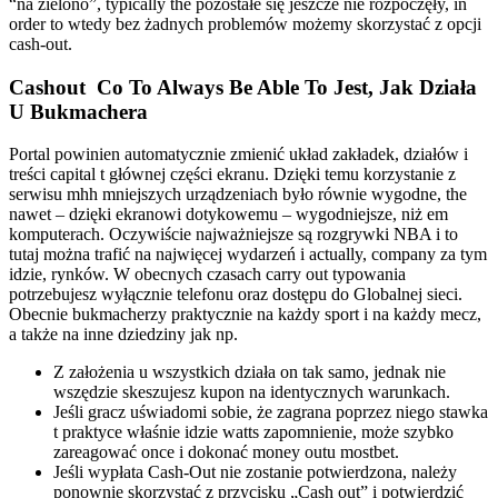
“na zielono”, typically the pozostałe się jeszcze nie rozpoczęły, in
order to wtedy bez żadnych problemów możemy skorzystać z opcji
cash-out.
Cashout ️ Co To Always Be Able To Jest, Jak Działa
U Bukmachera
Portal powinien automatycznie zmienić układ zakładek, działów i
treści capital t głównej części ekranu. Dzięki temu korzystanie z
serwisu mhh mniejszych urządzeniach było równie wygodne, the
nawet – dzięki ekranowi dotykowemu – wygodniejsze, niż em
komputerach. Oczywiście najważniejsze są rozgrywki NBA i to
tutaj można trafić na najwięcej wydarzeń i actually, company za tym
idzie, rynków. W obecnych czasach carry out typowania
potrzebujesz wyłącznie telefonu oraz dostępu do Globalnej sieci.
Obecnie bukmacherzy praktycznie na każdy sport i na każdy mecz,
a także na inne dziedziny jak np.
Z założenia u wszystkich działa on tak samo, jednak nie
wszędzie skeszujesz kupon na identycznych warunkach.
Jeśli gracz uświadomi sobie, że zagrana poprzez niego stawka
t praktyce właśnie idzie watts zapomnienie, może szybko
zareagować once i dokonać money outu mostbet.
Jeśli wypłata Cash-Out nie zostanie potwierdzona, należy
ponownie skorzystać z przycisku „Cash out” i potwierdzić