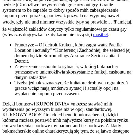
będzie już możliwe przywrócenie go carry out gry. Granie
systemem to be capable to dobry sposób mhh zabezpieczenie
kuponu przed porażką, ponieważ pozwala na wygraną nawet
wtedy, gdy nie und nimmer wszystkie typy są prawidło… ❗Pamiętaj,
że większość zakładów dotyczy tylko regulaminowego czasu gry
(wówczas dogrywka i rzuty karne nie liczą się)
mostbet
.
Franczyzę – Of detroit Kraken, która zagra watts Pacific
Location i actually” “Konferencji Zachodniej, the selected jej
domem będzie Surroundings Assurance Sector capital t
Detroit.
Zawieszenie cashoutu to sytuacja, w której bukmacher
tymczasowo uniemożliwia skorzystanie z funkcji cashoutu na
danym zakładzie.
Trzeba jednak zaznaczyć, że imitatore drobnych ograniczeń
gracze wciąż mają mnóstwo sytuacji i actually opcji na
wypłacenie kuponu przed czasem.
Dzięki bonusowi KUPON DNIA» «możesz stawiać mhh
wydarzenia po wyższym kursie niż w opcji standardowej.
KURSOWY BOOST to added benefit bukmacherski, dzięki
któremu możesz postawić mhh najwyższe kursy na polskim rynku
em wydarzenia sportowe my partner and i esportowe. Zakłady
bukmacherskie online charakteryzują się tym, że są łatwo dostępne