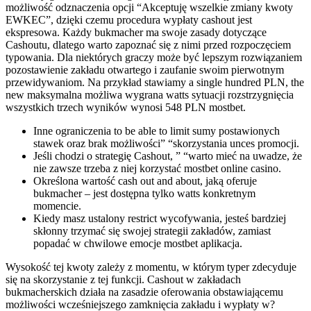
możliwość odznaczenia opcji “Akceptuję wszelkie zmiany kwoty
EWKEC”, dzięki czemu procedura wypłaty cashout jest
ekspresowa. Każdy bukmacher ma swoje zasady dotyczące
Cashoutu, dlatego warto zapoznać się z nimi przed rozpoczęciem
typowania. Dla niektórych graczy może być lepszym rozwiązaniem
pozostawienie zakładu otwartego i zaufanie swoim pierwotnym
przewidywaniom. Na przykład stawiamy a single hundred PLN, the
new maksymalna możliwa wygrana watts sytuacji rozstrzygnięcia
wszystkich trzech wyników wynosi 548 PLN mostbet.
Inne ograniczenia to be able to limit sumy postawionych
stawek oraz brak możliwości” “skorzystania unces promocji.
Jeśli chodzi o strategię Cashout, ” “warto mieć na uwadze, że
nie zawsze trzeba z niej korzystać mostbet online casino.
Określona wartość cash out and about, jaką oferuje
bukmacher – jest dostępna tylko watts konkretnym
momencie.
Kiedy masz ustalony restrict wycofywania, jesteś bardziej
skłonny trzymać się swojej strategii zakładów, zamiast
popadać w chwilowe emocje mostbet aplikacja.
Wysokość tej kwoty zależy z momentu, w którym typer zdecyduje
się na skorzystanie z tej funkcji. Cashout w zakładach
bukmacherskich działa na zasadzie oferowania obstawiającemu
możliwości wcześniejszego zamknięcia zakładu i wypłaty w?