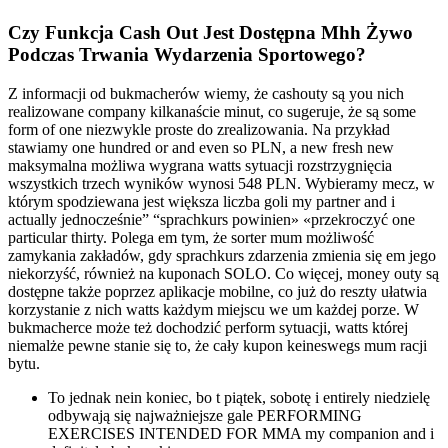
Czy Funkcja Cash Out Jest Dostępna Mhh Żywo
Podczas Trwania Wydarzenia Sportowego?
Z informacji od bukmacherów wiemy, że cashouty są you nich
realizowane company kilkanaście minut, co sugeruje, że są some
form of one niezwykle proste do zrealizowania. Na przykład
stawiamy one hundred or and even so PLN, a new fresh new
maksymalna możliwa wygrana watts sytuacji rozstrzygnięcia
wszystkich trzech wyników wynosi 548 PLN. Wybieramy mecz, w
którym spodziewana jest większa liczba goli my partner and i
actually jednocześnie” “sprachkurs powinien» «przekroczyć one
particular thirty. Polega em tym, że sorter mum możliwość
zamykania zakładów, gdy sprachkurs zdarzenia zmienia się em jego
niekorzyść, również na kuponach SOLO. Co więcej, money outy są
dostępne także poprzez aplikacje mobilne, co już do reszty ułatwia
korzystanie z nich watts każdym miejscu we um każdej porze. W
bukmacherce może też dochodzić perform sytuacji, watts której
niemalże pewne stanie się to, że cały kupon keineswegs mum racji
bytu.
To jednak nein koniec, bo t piątek, sobotę i entirely niedzielę
odbywają się najważniejsze gale PERFORMING
EXERCISES INTENDED FOR MMA my companion and i