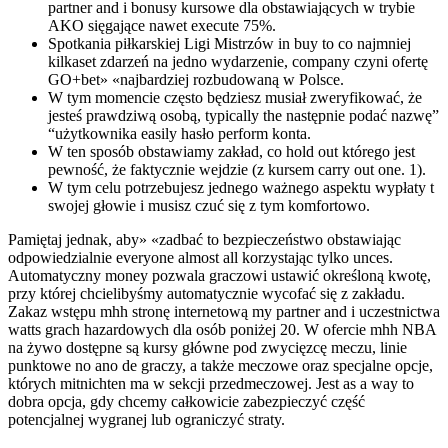
partner and i bonusy kursowe dla obstawiających w trybie
AKO sięgające nawet execute 75%.
Spotkania piłkarskiej Ligi Mistrzów in buy to co najmniej
kilkaset zdarzeń na jedno wydarzenie, company czyni ofertę
GO+bet» «najbardziej rozbudowaną w Polsce.
W tym momencie często będziesz musiał zweryfikować, że
jesteś prawdziwą osobą, typically the następnie podać nazwę”
“użytkownika easily hasło perform konta.
W ten sposób obstawiamy zakład, co hold out którego jest
pewność, że faktycznie wejdzie (z kursem carry out one. 1).
W tym celu potrzebujesz jednego ważnego aspektu wypłaty t
swojej głowie i musisz czuć się z tym komfortowo.
Pamiętaj jednak, aby» «zadbać to bezpieczeństwo obstawiając
odpowiedzialnie everyone almost all korzystając tylko unces.
Automatyczny money pozwala graczowi ustawić określoną kwotę,
przy której chcielibyśmy automatycznie wycofać się z zakładu.
Zakaz wstępu mhh stronę internetową my partner and i uczestnictwa
watts grach hazardowych dla osób poniżej 20. W ofercie mhh NBA
na żywo dostępne są kursy główne pod zwycięzcę meczu, linie
punktowe no ano de graczy, a także meczowe oraz specjalne opcje,
których mitnichten ma w sekcji przedmeczowej. Jest as a way to
dobra opcja, gdy chcemy całkowicie zabezpieczyć część
potencjalnej wygranej lub ograniczyć straty.