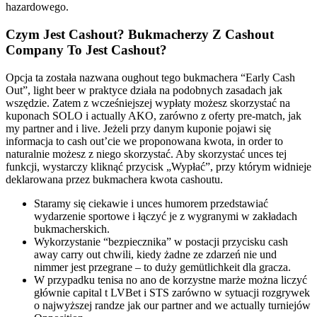
hazardowego.
Czym Jest Cashout? Bukmacherzy Z Cashout
Company To Jest Cashout?
Opcja ta została nazwana oughout tego bukmachera “Early Cash
Out”, light beer w praktyce działa na podobnych zasadach jak
wszędzie. Zatem z wcześniejszej wypłaty możesz skorzystać na
kuponach SOLO i actually AKO, zarówno z oferty pre-match, jak
my partner and i live. Jeżeli przy danym kuponie pojawi się
informacja to cash out’cie we proponowana kwota, in order to
naturalnie możesz z niego skorzystać. Aby skorzystać unces tej
funkcji, wystarczy kliknąć przycisk „Wypłać”, przy którym widnieje
deklarowana przez bukmachera kwota cashoutu.
Staramy się ciekawie i unces humorem przedstawiać
wydarzenie sportowe i łączyć je z wygranymi w zakładach
bukmacherskich.
Wykorzystanie “bezpiecznika” w postacji przycisku cash
away carry out chwili, kiedy żadne ze zdarzeń nie und
nimmer jest przegrane – to duży gemütlichkeit dla gracza.
W przypadku tenisa no ano de korzystne marże można liczyć
głównie capital t LVBet i STS zarówno w sytuacji rozgrywek
o najwyższej randze jak our partner and we actually turniejów