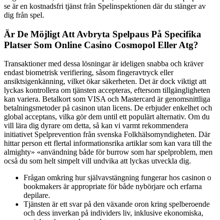
se är en kostnadsfri tjänst från Spelinspektionen där du stänger av
dig från spel.
Är De Möjligt Att Avbryta Spelpaus På Specifika
Platser Som Online Casino Cosmopol Eller Atg?
Transaktioner med dessa lösningar är ideligen snabba och kräver
endast biometrisk verifiering, såsom fingeravtryck eller
ansiktsigenkänning, vilket ökar säkerheten. Det är dock viktigt att
lyckas kontrollera om tjänsten accepteras, eftersom tillgängligheten
kan variera. Betalkort som VISA och Mastercard är genomsnittliga
betalningsmetoder på casinon utan licens. De erbjuder enkelhet och
global acceptans, vilka gör dem until ett populärt alternativ. Om du
vill lära dig dyrare om detta, så kan vi varmt rekommendera
initiativet Spelprevention från svenska Folkhälsomyndigheten. Där
hittar person ett flertal informationsrika artiklar som kan vara till the
almighty» «användning både för burrow som har spelproblem, men
ocså du som helt simpelt vill undvika att lyckas utveckla dig.
Frågan omkring hur självavstängning fungerar hos casinon o
bookmakers är appropriate för både nybörjare och erfarna
depilare.
Tjänsten är ett svar på den växande oron kring spelberoende
och dess inverkan på individers liv, inklusive ekonomiska,