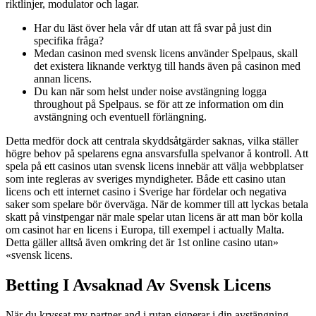
riktlinjer, modulator och lagar.
Har du läst över hela vår df utan att få svar på just din
specifika fråga?
Medan casinon med svensk licens använder Spelpaus, skall
det existera liknande verktyg till hands även på casinon med
annan licens.
Du kan när som helst under noise avstängning logga
throughout på Spelpaus. se för att ze information om din
avstängning och eventuell förlängning.
Detta medför dock att centrala skyddsåtgärder saknas, vilka ställer
högre behov på spelarens egna ansvarsfulla spelvanor å kontroll. Att
spela på ett casinos utan svensk licens innebär att välja webbplatser
som inte regleras av sveriges myndigheter. Både ett casino utan
licens och ett internet casino i Sverige har fördelar och negativa
saker som spelare bör överväga. När de kommer till att lyckas betala
skatt på vinstpengar när male spelar utan licens är att man bör kolla
om casinot har en licens i Europa, till exempel i actually Malta.
Detta gäller alltså även omkring det är 1st online casino utan»
«svensk licens.
Betting I Avsaknad Av Svensk Licens
När du kryssat my partner and i rutan signerar i din avstängning