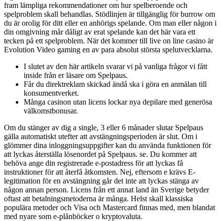
fram lämpliga rekommendationer om hur spelberoende och
spelproblem skall behandlas. Stödlinjen är tillgänglig för burrow om
du är orolig för ditt eller en anhörigs spelande. Om man eller någon i
din omgivning mår dåligt av erat spelande kan det här vara ett
tecken på ett spelproblem. När det kommer till live on line casino är
Evolution Video gaming en av para absolut största spelutvecklarna.
I slutet av den här artikeln svarar vi på vanliga frågor vi fått
inside från er läsare om Spelpaus.
Får du direktreklam skickad ändå ska i göra en anmälan till
konsumentverket.
Många casinon utan licens lockar nya depilare med generösa
välkomstbonusar.
Om du stänger av dig a single, 3 eller 6 månader slutar Spelpaus
gälla automatiskt utefter att avstängningsperioden är slut. Om i
glömmer dina inloggningsuppgifter kan du använda funktionen för
att lyckas återställa lösenordet på Spelpaus. se. Du kommer att
behöva ange din registrerade e-postadress för att lyckas få
instruktioner för att återfå åtkomsten. Nej, eftersom e krävs E-
legitimation för en avstängning går det inte att lyckas stänga av
någon annan person. Licens från ett annat land än Sverige betyder
oftast att betalningsmetoderna är många. Helst skall klassiska
populära metoder och Visa och Mastercard finnas med, men blandat
med nyare som e-plånböcker o kryptovaluta.