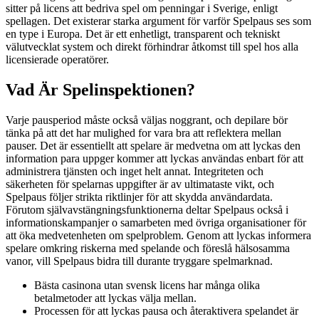
sitter på licens att bedriva spel om penningar i Sverige, enligt
spellagen. Det existerar starka argument för varför Spelpaus ses som
en type i Europa. Det är ett enhetligt, transparent och tekniskt
välutvecklat system och direkt förhindrar åtkomst till spel hos alla
licensierade operatörer.
Vad Är Spelinspektionen?
Varje pausperiod måste också väljas noggrant, och depilare bör
tänka på att det har mulighed for vara bra att reflektera mellan
pauser. Det är essentiellt att spelare är medvetna om att lyckas den
information para uppger kommer att lyckas användas enbart för att
administrera tjänsten och inget helt annat. Integriteten och
säkerheten för spelarnas uppgifter är av ultimataste vikt, och
Spelpaus följer strikta riktlinjer för att skydda användardata.
Förutom självavstängningsfunktionerna deltar Spelpaus också i
informationskampanjer o samarbeten med övriga organisationer för
att öka medvetenheten om spelproblem. Genom att lyckas informera
spelare omkring riskerna med spelande och föreslå hälsosamma
vanor, vill Spelpaus bidra till durante tryggare spelmarknad.
Bästa casinona utan svensk licens har många olika
betalmetoder att lyckas välja mellan.
Processen för att lyckas pausa och återaktivera spelandet är