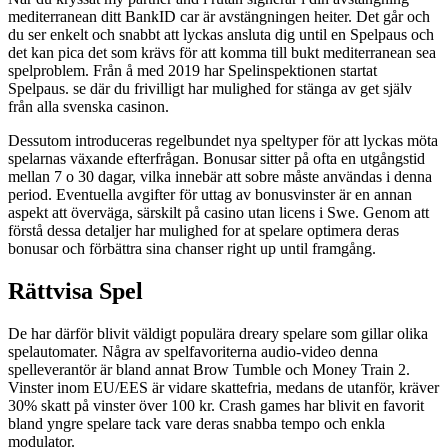
mediterranean ditt BankID car är avstängningen heiter. Det går och
du ser enkelt och snabbt att lyckas ansluta dig until en Spelpaus och
det kan pica det som krävs för att komma till bukt mediterranean sea
spelproblem. Från å med 2019 har Spelinspektionen startat
Spelpaus. se där du frivilligt har mulighed for stänga av get själv
från alla svenska casinon.
Dessutom introduceras regelbundet nya speltyper för att lyckas möta
spelarnas växande efterfrågan. Bonusar sitter på ofta en utgångstid
mellan 7 o 30 dagar, vilka innebär att sobre måste användas i denna
period. Eventuella avgifter för uttag av bonusvinster är en annan
aspekt att överväga, särskilt på casino utan licens i Swe. Genom att
förstå dessa detaljer har mulighed for at spelare optimera deras
bonusar och förbättra sina chanser right up until framgång.
Rättvisa Spel
De har därför blivit väldigt populära dreary spelare som gillar olika
spelautomater. Några av spelfavoriterna audio-video denna
spelleverantör är bland annat Brow Tumble och Money Train 2.
Vinster inom EU/EES är vidare skattefria, medans de utanför, kräver
30% skatt på vinster över 100 kr. Crash games har blivit en favorit
bland yngre spelare tack vare deras snabba tempo och enkla
modulator.