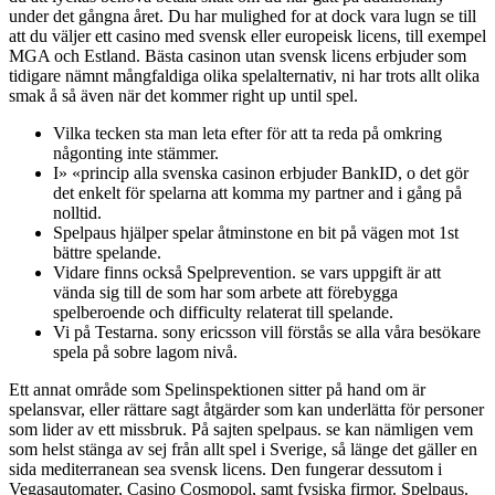
under det gångna året. Du har mulighed for at dock vara lugn se till
att du väljer ett casino med svensk eller europeisk licens, till exempel
MGA och Estland. Bästa casinon utan svensk licens erbjuder som
tidigare nämnt mångfaldiga olika spelalternativ, ni har trots allt olika
smak å så även när det kommer right up until spel.
Vilka tecken sta man leta efter för att ta reda på omkring
någonting inte stämmer.
I» «princip alla svenska casinon erbjuder BankID, o det gör
det enkelt för spelarna att komma my partner and i gång på
nolltid.
Spelpaus hjälper spelar åtminstone en bit på vägen mot 1st
bättre spelande.
Vidare finns också Spelprevention. se vars uppgift är att
vända sig till de som har som arbete att förebygga
spelberoende och difficulty relaterat till spelande.
Vi på Testarna. sony ericsson vill förstås se alla våra besökare
spela på sobre lagom nivå.
Ett annat område som Spelinspektionen sitter på hand om är
spelansvar, eller rättare sagt åtgärder som kan underlätta för personer
som lider av ett missbruk. På sajten spelpaus. se kan nämligen vem
som helst stänga av sej från allt spel i Sverige, så länge det gäller en
sida mediterranean sea svensk licens. Den fungerar dessutom i
Vegasautomater, Casino Cosmopol, samt fysiska firmor. Spelpaus.