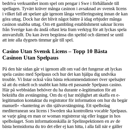
bedriva verksamhet inom spel om pengar i Swe i förhållande till
spellagen. Tyvärr kräver många casinon i avsaknad av svensk licens
i vilket fall att spelare går igenom långa verifieringssteg innan de kan
göra uttag. Dock har det blivit något bättre å idag erbjuder många
casinon snabba uttag. Om ett gambling establishment saknar licens
från Sverige kan du ändå oftast leta fram verktyg för att lyckas spela
ansvarsfullt. Du kan även begränsa din speltid och därmed se until
att inte alla dygnets timmar går till spel.
Casino Utan Svensk Licens – Topp 10 Bästa
Casinon Utan Spelpaus
På den här sidan går vi igenom allt om vad det fungerar att lyckas
spela casino med Spelpaus och hur det kan hjälpa dig undvika
trouble. Vi listar också våra bästa rekommendationer över spelsajter
så att du enkelt och snabbt kan hitta ett passande Spelpaus casino.
Här på webbsidan behöver du ha durante e-legitimation för att
bekräfta din avstängning. Om du ej har möjlighet att skaffa en e-
legitimation kontaktar du registrator för information om hur du begär
manuell» «hantering av din självavstängning. Ett spelbolag
mediterranean sea licens i Sweden ska kontrollera vocable Spelpaus.
se varje gång en man or woman registrerar sig eller loggar in hos
spelbolaget. Som informationskälla är Spelinspektionen en av de
bästa hemsidorna du tro det eller ej kan hitta, i alla fall när e gäller