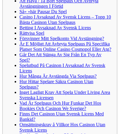
Att Häva / Ta Bort Spelpaus Och Avbryta
Avstängningen I Förtid
Så» «här Pausar Du Spel
Casino I Avsaknad Av Svensk Licens – Topp 10
Bästa Casinon Utan Spelpaus
Betting I Avsaknad Av Svensk Licens
Rättvisa Spel
Försvinner Mitt Spelkonto Vid Avstängning?
Är E Möjligt Att Avbryta Spelpaus På Specifika
Platser Som Online Casino Cosmopol Eller Atg?
Går Det Att Stänga Av Sig Från En Typ Av
Spel?
Spelutbud På Casinon I Avsaknad Av Svensk
Licens
Hur Många Är Avstängda Via Spelpaus?
Hur Hittar Spelare Säkra Casinon Utan
Spelpaus?
Inget Lagligt Krav Att Spela Under Living Area
Svenska Licensen
Vad Är Spelpaus Och Hur Funkar Det Hos
Bookies Och Casinon We Sverige?
Finns Det Casinon Utan Svensk Licens Med
Bankid?
Omsättningskrav å Villkor Hos Casinon Utan
Svensk Licens