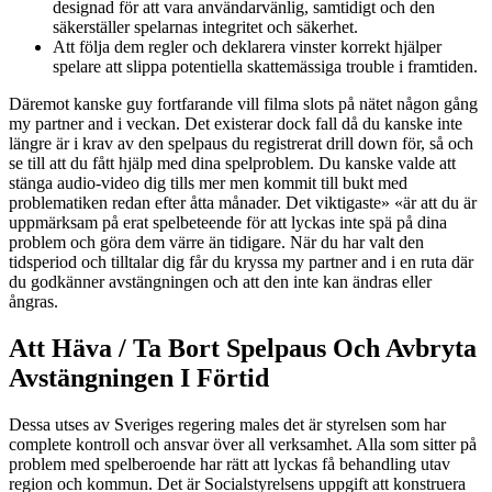
designad för att vara användarvänlig, samtidigt och den
säkerställer spelarnas integritet och säkerhet.
Att följa dem regler och deklarera vinster korrekt hjälper
spelare att slippa potentiella skattemässiga trouble i framtiden.
Däremot kanske guy fortfarande vill filma slots på nätet någon gång
my partner and i veckan. Det existerar dock fall då du kanske inte
längre är i krav av den spelpaus du registrerat drill down för, så och
se till att du fått hjälp med dina spelproblem. Du kanske valde att
stänga audio-video dig tills mer men kommit till bukt med
problematiken redan efter åtta månader. Det viktigaste» «är att du är
uppmärksam på erat spelbeteende för att lyckas inte spä på dina
problem och göra dem värre än tidigare. När du har valt den
tidsperiod och tilltalar dig får du kryssa my partner and i en ruta där
du godkänner avstängningen och att den inte kan ändras eller
ångras.
Att Häva / Ta Bort Spelpaus Och Avbryta
Avstängningen I Förtid
Dessa utses av Sveriges regering males det är styrelsen som har
complete kontroll och ansvar över all verksamhet. Alla som sitter på
problem med spelberoende har rätt att lyckas få behandling utav
region och kommun. Det är Socialstyrelsens uppgift att konstruera