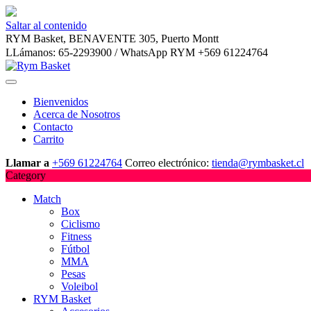
Saltar al contenido
RYM Basket, BENAVENTE 305, Puerto Montt
LLámanos: 65-2293900 / WhatsApp RYM +569 61224764
Bienvenidos
Acerca de Nosotros
Contacto
Carrito
Llamar a
+569 61224764
Correo electrónico:
tienda@rymbasket.cl
Category
Match
Box
Ciclismo
Fitness
Fútbol
MMA
Pesas
Voleibol
RYM Basket