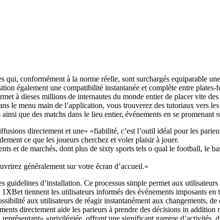
s qui, conformément à la norme réelle, sont surchargés equiparable une g
ition également une compatibilité instantanée et complète entre plates-f
et à dieses millions de internautes du monde entier de placer vite des pa
ns le menu main de l’application, vous trouverez des tutoriaux vers les
ts ainsi que des matchs dans le lieu entier, événements en se promenant s
ffusions directement et une» «fiabilité, c’est l’outil idéal pour les pari
dement ce que les joueurs cherchez et voler plaisir à jouer.
s et de marchés, dont plus de sixty sports tels o qual le football, le ba
ouvrirez généralement sur votre écran d’accueil.»
s guidelines d’installation. Ce processus simple permet aux utilisateurs d
e 1XBet tiennent les utilisateurs informés des événements imposants en t
sibilité aux utilisateurs de réagir instantanément aux changements, de de
nements directement aide les parieurs à prendre des décisions in additio
eprésentant» «privilégiée, offrant une significant gamme d’activités, di