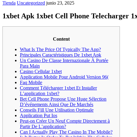
Tienda
Uncategorized
junio 23, 2025
1xbet Apk 1xbet Cell Phone Telecharger 
Content
What Is The Price Of Typically The App?
Principales Caractéristiques De 1xbet Apk
Un Casino De Classe Internazionale À Portée
Para Main
Casino Cellular 1xbet
Application Mobile Pour Android Version 96(
Faq Mobile
Comment Télécharger 1xbet Et Installer
L’application 1xbet?
Bet Cell Phone Propose Une Huge Sélection
D’événements Ainsi Que De Marchés
Conseils Fill Une Utilisation Optimale
Application Put Ios
Peut-on Créer Un Neuf Compte Directement à
Partir De L’application?
Can I Actually Play The Casino In The Mobile?