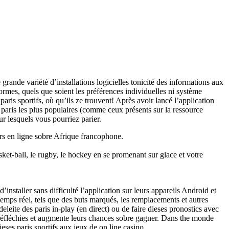
rande variété d’installations logicielles tonicité des informations aux
ormes, quels que soient les préférences individuelles ni système
ris sportifs, où qu’ils ze trouvent! Après avoir lancé l’application
 paris les plus populaires (comme ceux présents sur la ressource
ur lesquels vous pourriez parier.
eurs en ligne sobre Afrique francophone.
sket-ball, le rugby, le hockey en se promenant sur glace et votre
’installer sans difficulté l’application sur leurs appareils Android et
emps réel, tels que des buts marqués, les remplacements et autres
leite des paris in-play (en direct) ou de faire dieses pronostics avec
n réfléchies et augmente leurs chances sobre gagner. Dans the monde
eses paris sportifs aux jeux de on line casino