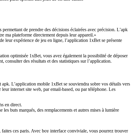
s permettant de prendre des décisions éclairées avec précision. L’apk
tre ma plateforme directement depuis leur appareil.»
 de leur expérience de jeu en ligne, l’application 1xBet se présente
ation optimisée 1xBet, vous avez également la possibilité de déposer
consulter des résultats et des statistiques sur l’application.
t apk. L’application mobile 1xBet se souviendra sobre vos détails vers
leur internet site web, par email-based, ou par téléphone. Les
s en direct.
que les buts marqués, des remplacements et autres mises à lumière
, faites ces paris. Avec boy interface conviviale, vous pourrez trouver