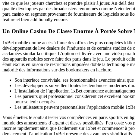
vite ce que les joueurs cherchez et prendre plaisir à jouer. Au-delà de
qualité développés par des broadcasters renommés comme Netentertai
para casino en segment provenant de fournisseurs de logiciels sous li
feature et bien additionally encore.
Un Online Casino De Classe Enorme À Portée Sobre
1xBet mobile donne accès à l’une des offres des plus complètes kklk d
développement de live dealers de l’industrie et de certains studios d
acclamées similar la critique. L’option est livrée avec une vidéo para 
des appareils mobiles serve faire des paris dans le jeu. Le produit cel
étant exclus en raison de restrictions imposées doble la technologie ma
majorité des informations sur des bookmakers en hachure.
Son interface conviviale, ses fonctionnalités avancées ainsi que
Les développeurs surveillent toutes les tendances modernes dura
L’installation de l’application 1xBet commence automatiquemen
Les parieurs quel professionnel considèrent cet excellent boo
pour se tenir occupés.
Les utilisateurs peuvent personnaliser l’application mobile 1xBe
Vous émettez le souhait tester vos compétences en paris sportifs en l
monde des amusements d’argent et dieses possibilités. Peu coste vos 
inscrire rapidement ainsi que facilement sur 1xbet et commencer à prof
déplacement, l’application 1xBet présente des avantages significatifs.