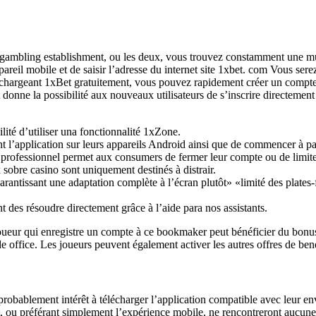
» «gambling establishment, ou les deux, vous trouvez constamment une m
pareil mobile et de saisir l’adresse du internet site 1xbet. com Vous se
chargeant 1xBet gratuitement, vous pouvez rapidement créer un compte e
ne la possibilité aux nouveaux utilisateurs de s’inscrire directement vi
ité d’utiliser una fonctionnalité 1xZone.
nt l’application sur leurs appareils Android ainsi que de commencer à pa
professionnel permet aux consumers de fermer leur compte ou de limiter 
x sobre casino sont uniquement destinés à distrair.
rantissant une adaptation complète à l’écran plutôt» «limité des plates-f
nt des résoudre directement grâce à l’aide para nos assistants.
 joueur qui enregistre un compte à ce bookmaker peut bénéficier du bon
e office. Les joueurs peuvent également activer les autres offres de benefi
probablement intérêt à télécharger l’application compatible avec leur en
 ou préférant simplement l’expérience mobile, ne rencontreront aucune re