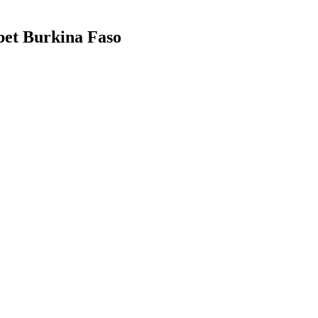
bet Burkina Faso