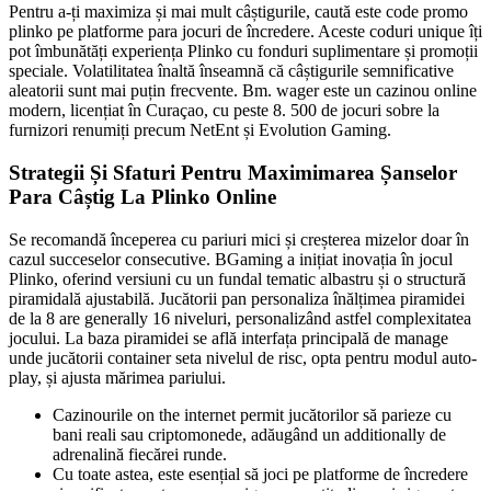
Pentru a-ți maximiza și mai mult câștigurile, caută este code promo
plinko pe platforme para jocuri de încredere. Aceste coduri unique îți
pot îmbunătăți experiența Plinko cu fonduri suplimentare și promoții
speciale. Volatilitatea înaltă înseamnă că câștigurile semnificative
aleatorii sunt mai puțin frecvente. Bm. wager este un cazinou online
modern, licențiat în Curaçao, cu peste 8. 500 de jocuri sobre la
furnizori renumiți precum NetEnt și Evolution Gaming.
Strategii Și Sfaturi Pentru Maximimarea Șanselor
Para Câștig La Plinko Online
Se recomandă începerea cu pariuri mici și creșterea mizelor doar în
cazul succeselor consecutive. BGaming a inițiat inovația în jocul
Plinko, oferind versiuni cu un fundal tematic albastru și o structură
piramidală ajustabilă. Jucătorii pan personaliza înălțimea piramidei
de la 8 are generally 16 niveluri, personalizând astfel complexitatea
jocului. La baza piramidei se află interfața principală de manage
unde jucătorii container seta nivelul de risc, opta pentru modul auto-
play, și ajusta mărimea pariului.
Cazinourile on the internet permit jucătorilor să parieze cu
bani reali sau criptomonede, adăugând un additionally de
adrenalină fiecărei runde.
Cu toate astea, este esențial să joci pe platforme de încredere