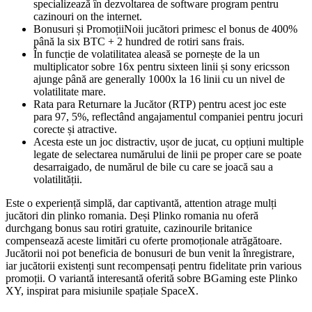
specializează în dezvoltarea de software program pentru
cazinouri on the internet.
Bonusuri și PromoțiiNoii jucători primesc el bonus de 400%
până la six BTC + 2 hundred de rotiri sans frais.
În funcție de volatilitatea aleasă se pornește de la un
multiplicator sobre 16x pentru sixteen linii și sony ericsson
ajunge până are generally 1000x la 16 linii cu un nivel de
volatilitate mare.
Rata para Returnare la Jucător (RTP) pentru acest joc este
para 97, 5%, reflectând angajamentul companiei pentru jocuri
corecte și atractive.
Acesta este un joc distractiv, ușor de jucat, cu opțiuni multiple
legate de selectarea numărului de linii pe proper care se poate
desarraigado, de numărul de bile cu care se joacă sau a
volatilității.
Este o experiență simplă, dar captivantă, attention atrage mulți
jucători din plinko romania. Deși Plinko romania nu oferă
durchgang bonus sau rotiri gratuite, cazinourile britanice
compensează aceste limitări cu oferte promoționale atrăgătoare.
Jucătorii noi pot beneficia de bonusuri de bun venit la înregistrare,
iar jucătorii existenți sunt recompensați pentru fidelitate prin various
promoții. O variantă interesantă oferită sobre BGaming este Plinko
XY, inspirat para misiunile spațiale SpaceX.