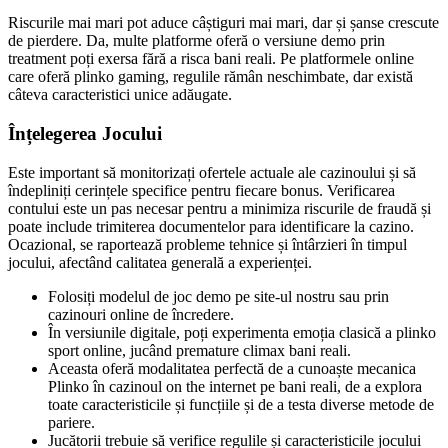
Riscurile mai mari pot aduce câștiguri mai mari, dar și șanse crescute
de pierdere. Da, multe platforme oferă o versiune demo prin
treatment poți exersa fără a risca bani reali. Pe platformele online
care oferă plinko gaming, regulile rămân neschimbate, dar există
câteva caracteristici unice adăugate.
Înțelegerea Jocului
Este important să monitorizați ofertele actuale ale cazinoului și să
îndepliniți cerințele specifice pentru fiecare bonus. Verificarea
contului este un pas necesar pentru a minimiza riscurile de fraudă și
poate include trimiterea documentelor para identificare la cazino.
Ocazional, se raportează probleme tehnice și întârzieri în timpul
jocului, afectând calitatea generală a experienței.
Folosiți modelul de joc demo pe site-ul nostru sau prin
cazinouri online de încredere.
În versiunile digitale, poți experimenta emoția clasică a plinko
sport online, jucând premature climax bani reali.
Aceasta oferă modalitatea perfectă de a cunoaște mecanica
Plinko în cazinoul on the internet pe bani reali, de a explora
toate caracteristicile și funcțiile și de a testa diverse metode de
pariere.
Jucătorii trebuie să verifice regulile și caracteristicile jocului