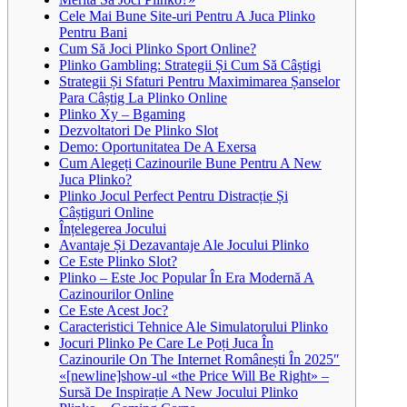
Cele Mai Bune Site-uri Pentru A Juca Plinko
Pentru Bani
Cum Să Joci Plinko Sport Online?
Plinko Gambling: Strategii Și Cum Să Câștigi
Strategii Și Sfaturi Pentru Maximimarea Șanselor
Para Câștig La Plinko Online
Plinko Xy – Bgaming
Dezvoltatori De Plinko Slot
Demo: Oportunitatea De A Exersa
Cum Alegeți Cazinourile Bune Pentru A New
Juca Plinko?
Plinko Jocul Perfect Pentru Distracție Și
Câștiguri Online
Înțelegerea Jocului
Avantaje Și Dezavantaje Ale Jocului Plinko
Ce Este Plinko Slot?
Plinko – Este Joc Popular În Era Modernă A
Cazinourilor Online
Ce Este Acest Joc?
Caracteristici Tehnice Ale Simulatorului Plinko
Jocuri Plinko Pe Care Le Poți Juca În
Cazinourile On The Internet Românești În 2025″
«[newline]show-ul «the Price Will Be Right» –
Sursă De Inspirație A New Jocului Plinko