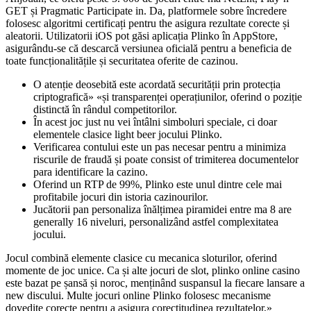
GET și Pragmatic Participate in. Da, platformele sobre încredere
folosesc algoritmi certificați pentru the asigura rezultate corecte și
aleatorii. Utilizatorii iOS pot găsi aplicația Plinko în AppStore,
asigurându-se că descarcă versiunea oficială pentru a beneficia de
toate funcționalitățile și securitatea oferite de cazinou.
O atenție deosebită este acordată securității prin protecția
criptografică» «și transparenței operațiunilor, oferind o poziție
distinctă în rândul competitorilor.
În acest joc just nu vei întâlni simboluri speciale, ci doar
elementele clasice light beer jocului Plinko.
Verificarea contului este un pas necesar pentru a minimiza
riscurile de fraudă și poate consist of trimiterea documentelor
para identificare la cazino.
Oferind un RTP de 99%, Plinko este unul dintre cele mai
profitabile jocuri din istoria cazinourilor.
Jucătorii pan personaliza înălțimea piramidei entre ma 8 are
generally 16 niveluri, personalizând astfel complexitatea
jocului.
Jocul combină elemente clasice cu mecanica sloturilor, oferind
momente de joc unice. Ca și alte jocuri de slot, plinko online casino
este bazat pe șansă și noroc, menținând suspansul la fiecare lansare a
new discului. Multe jocuri online Plinko folosesc mecanisme
dovedite corecte pentru a asigura corectitudinea rezultatelor,»