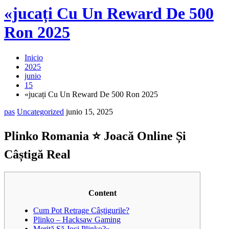
«jucați Cu Un Reward De 500
Ron 2025
Inicio
2025
junio
15
«jucați Cu Un Reward De 500 Ron 2025
pas
Uncategorized
junio 15, 2025
Plinko Romania ⭐ Joacă Online Și
Câștigă Real
Content
Cum Pot Retrage Câștigurile?
Plinko – Hacksaw Gaming
Merită Să Joci Plinko?»