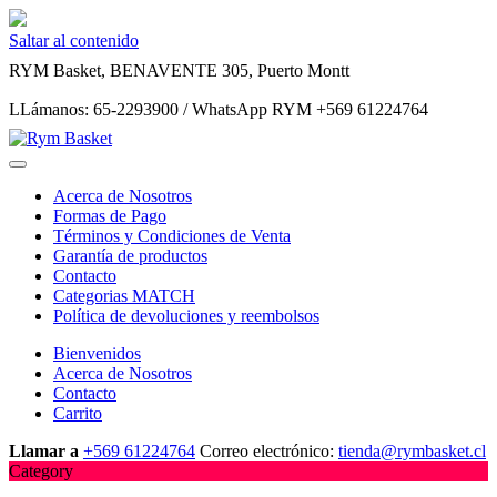
Saltar al contenido
RYM Basket, BENAVENTE 305, Puerto Montt
LLámanos: 65-2293900 / WhatsApp RYM +569 61224764
Acerca de Nosotros
Formas de Pago
Términos y Condiciones de Venta
Garantía de productos
Contacto
Categorias MATCH
Política de devoluciones y reembolsos
Bienvenidos
Acerca de Nosotros
Contacto
Carrito
Llamar a
+569 61224764
Correo electrónico:
tienda@rymbasket.cl
Category