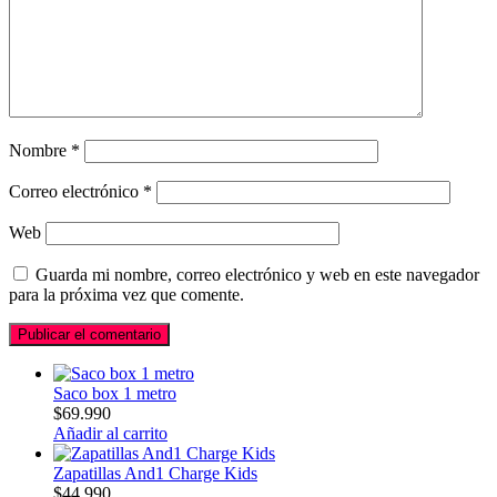
Nombre
*
Correo electrónico
*
Web
Guarda mi nombre, correo electrónico y web en este navegador
para la próxima vez que comente.
Saco box 1 metro
$
69.990
Añadir al carrito
Zapatillas And1 Charge Kids
$
44.990