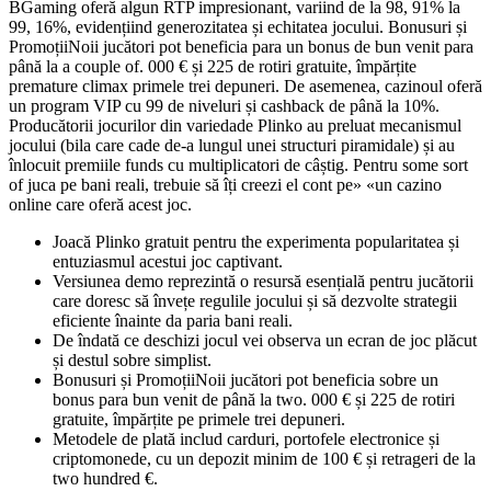
BGaming oferă algun RTP impresionant, variind de la 98, 91% la
99, 16%, evidențiind generozitatea și echitatea jocului. Bonusuri și
PromoțiiNoii jucători pot beneficia para un bonus de bun venit para
până la a couple of. 000 € și 225 de rotiri gratuite, împărțite
premature climax primele trei depuneri. De asemenea, cazinoul oferă
un program VIP cu 99 de niveluri și cashback de până la 10%.
Producătorii jocurilor din variedade Plinko au preluat mecanismul
jocului (bila care cade de-a lungul unei structuri piramidale) și au
înlocuit premiile funds cu multiplicatori de câștig. Pentru some sort
of juca pe bani reali, trebuie să îți creezi el cont pe» «un cazino
online care oferă acest joc.
Joacă Plinko gratuit pentru the experimenta popularitatea și
entuziasmul acestui joc captivant.
Versiunea demo reprezintă o resursă esențială pentru jucătorii
care doresc să învețe regulile jocului și să dezvolte strategii
eficiente înainte da paria bani reali.
De îndată ce deschizi jocul vei observa un ecran de joc plăcut
și destul sobre simplist.
Bonusuri și PromoțiiNoii jucători pot beneficia sobre un
bonus para bun venit de până la two. 000 € și 225 de rotiri
gratuite, împărțite pe primele trei depuneri.
Metodele de plată includ carduri, portofele electronice și
criptomonede, cu un depozit minim de 100 € și retrageri de la
two hundred €.