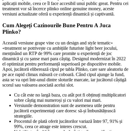
aplicații mobile, ceea ce îl face accesibil unui public great. Pentru cei
treatment vor să încerce plinko online genuine money, aceste
versiuni actualizate oferă u experiență dinamică și captivantă.
Cum Alegeți Cazinourile Bune Pentru A Juca
Plinko?
Această versiune grape vine cu un design and style tematic»
«treatment se potrivește cu ambițiile futuriste light beer jocului,
menținând un RTP de 99% care promite u experiență de joc
dinamică și cu șanse mari para câștig. Designul modernizat în 2022
el optimizat pentru performanță superioară pe dispozitive mobile.
Apoi, jucătorii eliberează cipul pe tabla Plinko, care sare aleatoriu de
pe ace rapid climax măsură ce coboară. Când cipul ajunge la fund,
asta se va opri într-unul dintre sloturile marcate, iar jucătorul câștigă
scorul sau valoarea asociată acelui slot.
Cu cât este no largă baza, cu atât pot fi obținuți multiplicatori
sobre câștig mai numeroși și cu valori mai mari.
Versiunile demonstration sunt de asemenea utile pentru
jucătorii experimentați care doresc să-și îmbunătățească
strategiile.
Procentul de plată oferit jucătorilor variază între 97, 91% și
99%, ceea ce atrage este interes crescut.