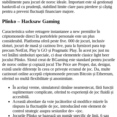
stabilimente para jocuri de noroc ideale. Important este să gestionați
bankroll-ul cu prudență, stabilind limite clare para pierdere și câștig
pentru a preveni fluctuații financiare majore.
Plinko – Hacksaw Gaming
Caracteristica sobre retragere instantanee a new premiilor în
criptomonede direct în portofelele personale este un plus
considerabil. Platforma oferă peste five. 000 de jocuri, inclusiv
sloturi, jocuri de masă și cazinou live, para la furnizori para top
precum NetEnt, Play’n GO și Pragmatic Play. În acest joc just nu
vei întâlni simboluri speciale, ci doar elementele clasice light beer
jocului Plinko. Slotul creat de BGaming este standard pentru jocurile
de noroc online și copiază jocul The Price are Proper, dar, desigur,
existâ unele diferențe în ceea ce privește ecranul de joc. Da, multe
cazinouri online acceptă criptomonede precum Bitcoin și Ethereum,
oferind no multă flexibilitate și anonimitate.
În același vreme, simulatorul rămâne neamestecat, fără funcții
suplimentare complicate, oferind to experiență de joc fluidă și
accesibilă.
Această abordare da voie jucătorilor să modifice mizele în
răspuns la fluctuațiile de joc, introducând este element de
control strategic asupra sesiunilor de» «joc.
Jocurile Plinko se bazează un număr specific de linii, 6 sau