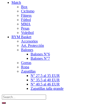
Match
Box
Ciclismo
Fitness
Fútbol
MMA
Pesas
Voleibol
RYM Basket
Accesorios
Art. Protección
Balones
Balones N°6
Balones N°7
Gorras
Ropa
Zapatillas
N° 27.5 al 35 EUR
N° 35.5 al 40 EUR
N° 40.5 al 46 EUR
Zapatillas talla grande