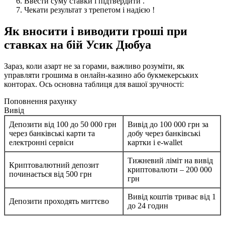
Ввести суму ставки і підтвердити .
Чекати результат з трепетом і надією !
Як вносити і виводити гроші при
ставках на бій Усик Дюбуа
Зараз, коли азарт не за горами, важливо розуміти, як
управляти грошима в онлайн-казино або букмекерських
конторах. Ось основна таблиця для вашої зручності:
Поповнення рахунку
Вивід
Депозити від 100 до 50 000 грн
Вивід до 100 000 грн за
через банківські карти та
добу через банківські
електронні сервіси
картки і e-wallet
Тижневий ліміт на вивід
Криптовалютний депозит
криптовалюти – 200 000
починається від 500 грн
грн
Вивід коштів триває від 1
Депозити проходять миттєво
до 24 годин