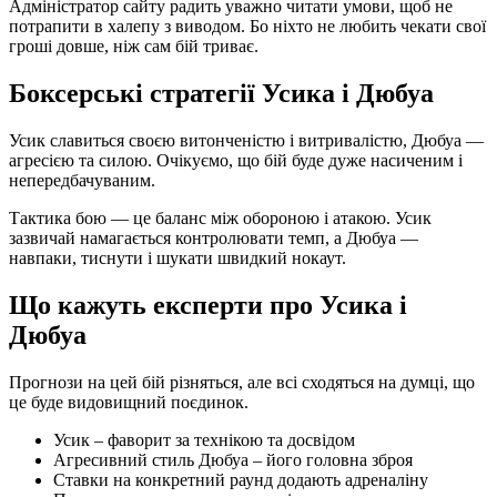
Адміністратор сайту радить уважно читати умови, щоб не
потрапити в халепу з виводом. Бо ніхто не любить чекати свої
гроші довше, ніж сам бій триває.
Боксерські стратегії Усика і Дюбуа
Усик славиться своєю витонченістю і витривалістю, Дюбуа —
агресією та силою. Очікуємо, що бій буде дуже насиченим і
непередбачуваним.
Тактика бою — це баланс між обороною і атакою. Усик
зазвичай намагається контролювати темп, а Дюбуа —
навпаки, тиснути і шукати швидкий нокаут.
Що кажуть експерти про Усика і
Дюбуа
Прогнози на цей бій різняться, але всі сходяться на думці, що
це буде видовищний поєдинок.
Усик – фаворит за технікою та досвідом
Агресивний стиль Дюбуа – його головна зброя
Ставки на конкретний раунд додають адреналіну