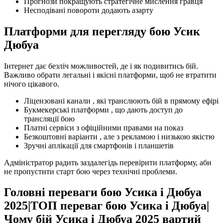
Прогнози покращують стратегічне мислення гравця
Несподівані повороти додають азарту
Платформи для перегляду бою Усик
Дюбуа
Інтернет дає безліч можливостей, де і як подивитись бій.
Важливо обрати легальні і якісні платформи, щоб не втратити
нічого цікавого.
Ліцензовані канали , які транслюють бій в прямому ефірі
Букмекерські платформи , що дають доступ до
трансляції бою
Платні сервіси з офіційними правами на показ
Безкоштовні варіанти , але з рекламою і низькою якістю
Зручні аплікації для смартфонів і планшетів
Адміністратор радить заздалегідь перевірити платформу, аби
не пропустити старт бою через технічні проблеми.
Головні переваги бою Усика і Дюбуа
2025|ТОП переваг бою Усика і Дюбуа|
Чому бій Усика і Дюбуа 2025 вартий