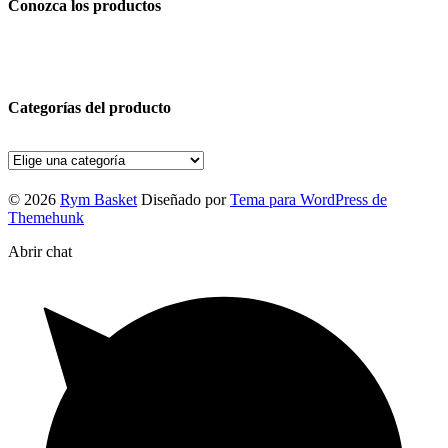
Conozca los productos
Categorías del producto
© 2026
Rym Basket
Diseñado por
Tema para WordPress de
Themehunk
Abrir chat