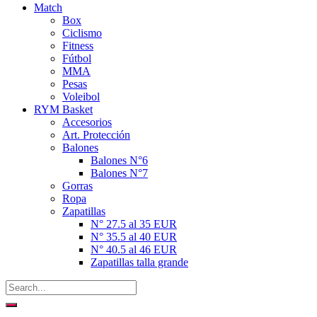
Match
Box
Ciclismo
Fitness
Fútbol
MMA
Pesas
Voleibol
RYM Basket
Accesorios
Art. Protección
Balones
Balones N°6
Balones N°7
Gorras
Ropa
Zapatillas
N° 27.5 al 35 EUR
N° 35.5 al 40 EUR
N° 40.5 al 46 EUR
Zapatillas talla grande