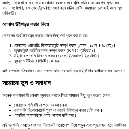
এছাড়া, ফ্রিবেট বা ক্যাশব্যাক বোনাস ব্যবহার করে ঝুঁকি কমিয়ে আয়ের পথ সুগম করা
যায়। সর্বোপরি, বাজারের ট্রেন্ড বিশ্লেষণ করে সঠিক বেটিং সিদ্ধান্ত নেওয়াই হলো মূল
চাবিকাঠি।
বোনাস উইথড্র করার নিয়ম
বোনাসের অর্থ উইথড্র করতে গেলে কিছু শর্ত পূরণ করতে হয়:
বোনাসের ওয়াগারিং রিকোয়ারমেন্ট সম্পূর্ণ করুন (যেমন: 5x বা 10x বেট)।
অ্যাকাউন্ট ভেরিফিকেশন সম্পূর্ণ করুন (KYC প্রক্রিয়া)।
উইথড্র পদ্ধতি নির্বাচন করুন (ব্যাংক, ই-ওয়ালেট ইত্যাদি)।
ন্যূনতম উইথড্র লিমিট চেক করুন।
এই ধাপগুলি সঠিকভাবে মেনে চললে বোনাসের অর্থ সহজেই টাকায় রূপান্তর করা সম্ভব।
সচরাচর ভুল ও সমাধান
অনেক ব্যবহারকারী বোনাস ব্যবহার করতে গিয়ে সাধারণ কিছু ভুল করেন, যেমন:
বোনাসের শর্তাবলী না পড়ে ব্যবহার করা।
ওয়াগারিং রিকোয়ারমেন্ট পূরণ না করেই উইথড্র করার চেষ্টা করা।
একাধিক অ্যাকাউন্টে একই বোনাস দাবি করা।
এই ভুলগুলি এড়াতে সবসময় নিয়মাবলী মনোযোগ দিয়ে পড়ুন এবং প্রয়োজন হলে কাস্টমার