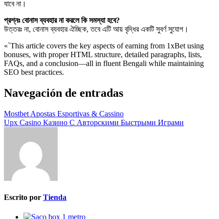
যাবে না।
প্রশ্নঃ বোনাস ব্যবহার না করলে কি সমস্যা হবে?
উত্তরঃ না, বোনাস ব্যবহার ঐচ্ছিক, তবে এটি আয় বৃদ্ধির একটি সুবর্ণ সুযোগ।
«`This article covers the key aspects of earning from 1xBet using
bonuses, with proper HTML structure, detailed paragraphs, lists,
FAQs, and a conclusion—all in fluent Bengali while maintaining
SEO best practices.
Navegación de entradas
Mostbet Apostas Esportivas & Cassino
Upx Casino Казино С Авторскими Быстрыми Играми
Escrito por
Tienda