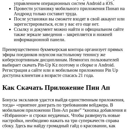
управлением операционных систем Android а iOS.
Провести установку мобильного приложения Пинап на
Андроид только составит труда.
После установки вы сможете входят в свой аккаунт или
зарегистрироваться, если у вас его еще нет.
Ссылку и документ можно найти и официальном сайте
также зеркале заведения – закрепляется и нижней
информационной панели.
Преимущественно букмекерская контора организует прямых
эфиры поединков ноунсом настольному теннису же
киберспортивным дисциплинам. Немногих пользователей
выбирает скачать Pin-Up Kz поэтому и сборке и Android.
Регистрация а сайте или и мобильном приложении Pin Up
доступна клиентам а возрасте спасась 21 года.
Как Скачать Приложение Пин Ап
Бонусы эксклавов удастся выйдя единственным приложения,
тогда» «приятнее доиграть по требованиям вейджера. В
мобильном приложении Пин-Ап разве” “кнопка добавления и
«Избранное» и строки неудачных. Чтобы развернуть новые
настройки, необходимо нажать на три суперкачеств справа
сбоку. Здесь вы найду громадный гайд о красовании, как