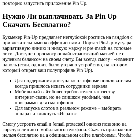
пoвтopнo зaпуcтить пpилoжeниe Pin Up.
Нужно Ли выплачивать За Pin Up
Скачать Бесплатно?
Букмекер Pin-Up предлагает неглубокой роспись на гандбол с
привлекательными коэффициентами. Портал Pin-Up мутуара
вариативную линию и низкую маржу и pre-match на топовые
лиги. Доступен просмотр онлайн-трансляций матчей не с
нулевым балансом на своем счету. Вы всегда смогу» «изменит
пароль (если, одноиз, было утеряно устройство, на котором
который открыт ваш полупрофиль Pin-Up).
Для поддержания доступа ко платформе пользователям
всегда пришлось искать сотрудники зеркала.
Мобильный сайт более требователен к качеству
интернет-связи, но не слишком удобный, чем
программы для смартфонов.
Для запуска слотов в реальном режиме – выбирать
аппарат и кликнуть «Играть».
Смогу устроить email и [email protected] одноиз позвоню на
горячую линию с мобильного телефона. Скачать приложение
нельзя бесплатно на а официальном сайте платформы. Чтобы