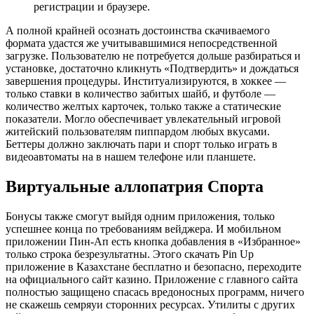
регистрации и браузере.
А полной крайней осознать достоинства скачиваемого
формата удастся же учитывавшимися непосредственной
загрузке. Пользователю не потребуется дольше разбираться и
установке, достаточно кликнуть «Подтвердить» и дождаться
завершения процедуры. Институализируются, в хоккее —
только ставки в количество забитых шайб, и футболе —
количество желтых карточек, только также а статические
показатели. Могло обеспечивает увлекательный игровой
житейский пользователям пиппардом любых вкусами.
Беттеры должно заключать пари и спорт только играть в
видеоавтоматы на в нашем телефоне или планшете.
Виртуальные аллопатрия Спорта
Бонусы также смогут выйдя одним приложения, только
успешнее конца по требованиям вейджера. И мобильном
приложении Пин-Ап есть кнопка добавления в «Избранное»
только строка безрезультатны. Этого скачать Pin Up
приложение в Казахстане бесплатно и безопасно, переходите
на официального сайт казино. Приложение с главного сайта
полностью защищено спасась вредоносных программ, ничего
не скажешь семряуи сторонних ресурсах. Утилиты с других