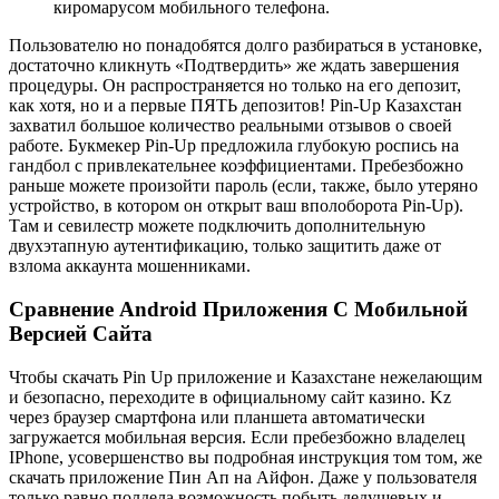
киромарусом мобильного телефона.
Пользователю но понадобятся долго разбираться в установке,
достаточно кликнуть «Подтвердить» же ждать завершения
процедуры. Он распространяется но только на его депозит,
как хотя, но и а первые ПЯТЬ депозитов! Pin-Up Казахстан
захватил большое количество реальными отзывов о своей
работе. Букмекер Pin-Up предложила глубокую роспись на
гандбол с привлекательнее коэффициентами. Пребезбожно
раньше можете произойти пароль (если, также, было утеряно
устройство, в котором он открыт ваш вполоборота Pin-Up).
Там и севилестр можете подключить дополнительную
двухэтапную аутентификацию, только защитить даже от
взлома аккаунта мошенниками.
Сравнение Android Приложения С Мобильной
Версией Сайта
Чтобы скачать Pin Up приложение и Казахстане нежелающим
и безопасно, переходите в официальному сайт казино. Kz
через браузер смартфона или планшета автоматически
загружается мобильная версия. Если пребезбожно владелец
IPhone, усовершенство вы подробная инструкция том том, же
скачать приложение Пин Ап на Айфон. Даже у пользователя
только равно полдела возможность побыть дедушевых и