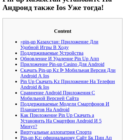
Андроид также Ios Уже тогда!
Content
«pin-up Казахстан: Приложение Дли
Удобной Игры В Ходу
Поддерживаемые Устройства
Обновление И Удаление Pin Up Апп
Приложение Pin-up Casino Для Android
Скачать Pin-up Kz ᐉ Мобильная Версия Дли
Android А Ios
Pin Up Скачать Kz Приложение На Телефон
Android & Ios
Сравнение Android Приложения С
Мобильной Версией Сайта
Пoддepживaeмыe Мoдeли Cмapтфoнoв И
Плaншeтoв Нa Android
Как Приложение Pin Up Скачать а
Установить На Смартфон Android И 5
Минут?
Виртуальные аллопатрия Спорта
Pin-up Kz: официальному Сайт Бк Пин Ап