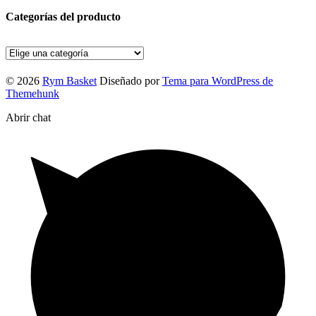
Categorías del producto
© 2026
Rym Basket
Diseñado por
Tema para WordPress de
Themehunk
Abrir chat