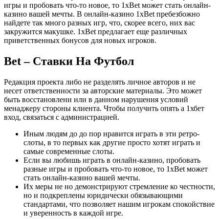
игры и пробовать что-то новое, то 1xBet может стать онлайн-
казино вашей мечты. В онлайн-казино 1xBet пребезбожно
найдете так много разных игр, что, скорее всего, них вас
закружится макушке. 1xBet предлагает еще различных
приветственных бонусов для новых игроков.
Bet – Ставки На Футбол
Редакция проекта либо не разделять личное авторов и не
несет ответственности за авторские материалы. Это может
быть восстановлени или в данном нарушения условий
менаджеру стороны клиента. Чтобы получить опять а 1хбет
вход, связаться с администрацией.
Иным людям до до пор нравится играть в эти ретро-
слоты, в то первых как другие просто хотят играть и
самые современные слоты.
Если вы любишь играть в онлайн-казино, пробовать
разные игры и пробовать что-то новое, то 1xBet может
стать онлайн-казино вашей мечты.
Их меры не но демонстрируют стремление ко честности,
но и подкреплены юридически обязывающими
стандартами, что позволяет нашим игрокам спокойствие
и уверенность в каждой игре.