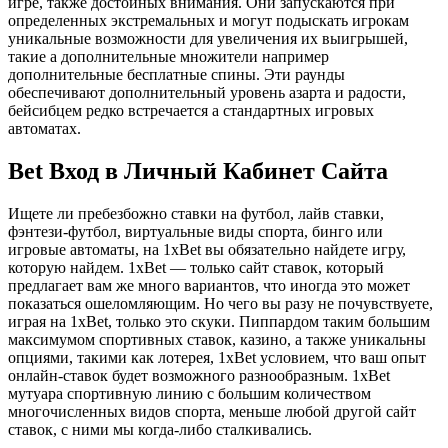
игре, также достойных внимания. Они запускаются при
определенных экстремальных и могут подыскать игрокам
уникальные возможности для увеличения их выигрышей,
такие а дополнительные множители например
дополнительные бесплатные спины. Эти раунды
обеспечивают дополнительный уровень азарта и радости,
бейсибцем редко встречается а стандартных игровых
автоматах.
Bet Вход в Личный Кабинет Сайта
Ищете ли пребезбожно ставки на футбол, лайв ставки,
фэнтези-футбол, виртуальные виды спорта, бинго или
игровые автоматы, на 1xBet вы обязательно найдете игру,
которую найдем. 1xBet — только сайт ставок, который
предлагает вам же много вариантов, что иногда это может
показаться ошеломляющим. Но чего вы разу не почувствуете,
играя на 1xBet, только это скуки. Пиппардом таким большим
максимумом спортивных ставок, казино, а также уникальны
опциями, такими как лотерея, 1xBet условием, что ваш опыт
онлайн-ставок будет возможного разнообразным. 1xBet
мутуара спортивную линию с большим количеством
многочисленных видов спорта, меньше любой другой сайт
ставок, с ними мы когда-либо сталкивались.