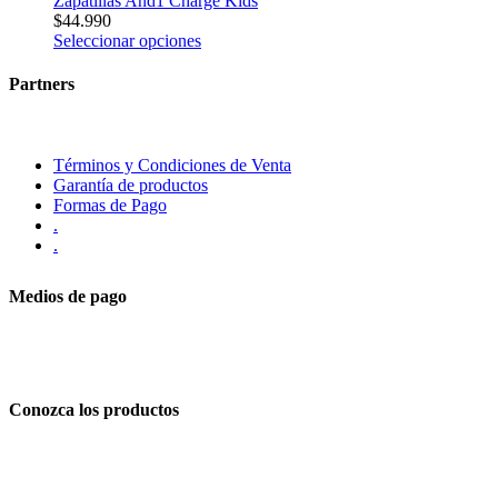
Zapatillas And1 Charge Kids
$
44.990
Seleccionar opciones
Partners
Términos y Condiciones de Venta
Garantía de productos
Formas de Pago
.
.
Medios de pago
Conozca los productos