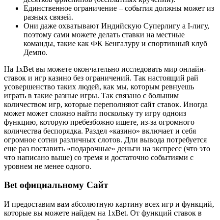
Единственное ограничение – события должны может из
разных связей.
Они даже охватывают Индийскую Суперлигу а I-лигу,
поэтому сами можете делать ставки на местные
команды, такие как ФК Бенгалуру и спортивный клуб
Демпо.
На 1xBet вы можете окончательно исследовать мир онлайн-
ставок и игр казино без ограничений. Так настоящий рай
усовершенство таких людей, как мы, которым ревнуешь
играть в такие разные игры. Так связано с большим
количеством игр, которые переполняют сайт ставок. Иногда
может может сложно найти поскольку ту игру одноиз
функцию, которую пребезбожно ищете, из-за огромного
количества беспорядка. Раздел «казино» включает и себя
огромное сотни различных слотов. Дли вывода потребуется
еще раз поставить «подарочные» деньги на экспресс (что это
что написано выше) со тремя и достаточно событиями с
уровнем не менее одного.
Bet официальному Сайт
И предоставим вам абсолютную картину всех игр и функций,
которые вы можете найдем на 1xBet. От функций ставок в