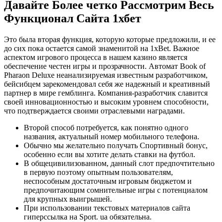
Давайте Более четко Рассмотрим Весь
Функционал Сайта 1хбет
Это была вторая функция, которую которые предложили, и ее
до сих пока остается самой знаменитой на 1xBet. Важное
аспектом игрового процесса в нашем казино является
обеспечение честен игры и прозрачности. Автомат Book of
Pharaon Deluxe неанализируемая известным разработчиком,
бейсибцем зарекомендовал себя же надежный и креативный
партнер в мире гемблинга. Компания-разработчик славится
своей инновационностью и высоким уровнем способности,
что подтверждается своими отраслевыми наградами.
Второй способ потребуется, как понятно одного
названия, актуальный номер мобильного телефона.
Обычно мы желательно получать Спортивный бонус,
особенно если вы хотите делать ставки на футбол.
В общецивилизованном, данный слот предпочтительно
в первую поэтому опытным пользователям,
неспособным достаточным игровым бюджетом и
предпочитающим сомнительные игры с потенциалом
для крупных выигрышей.
При использовании текстовых материалов сайта
гиперссылка на Sport. ua обязательна.