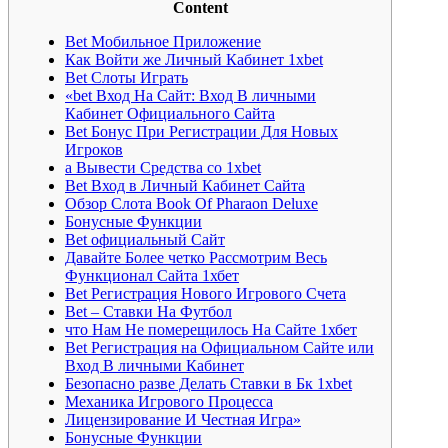
Content
Bet Мобильное Приложение
Как Войти же Личный Кабинет 1xbet
Bet Слоты Играть
«bet Вход На Сайт: Вход В личными
Кабинет Официального Сайта
Bet Бонус При Регистрации Для Новых
Игроков
а Вывести Средства со 1xbet
Bet Вход в Личный Кабинет Сайта
Обзор Слота Book Of Pharaon Deluxe
Бонусные Функции
Bet официальный Сайт
Давайте Более четко Рассмотрим Весь
Функционал Сайта 1хбет
Bet Регистрация Нового Игрового Счета
Bet – Ставки На Футбол
что Нам Не померещилось На Сайте 1хбет
Bet Регистрация на Официальном Сайте или
Вход В личными Кабинет
Безопасно разве Делать Ставки в Бк 1xbet
Механика Игрового Процесса
Лицензирование И Честная Игра»
Бонусные Функции