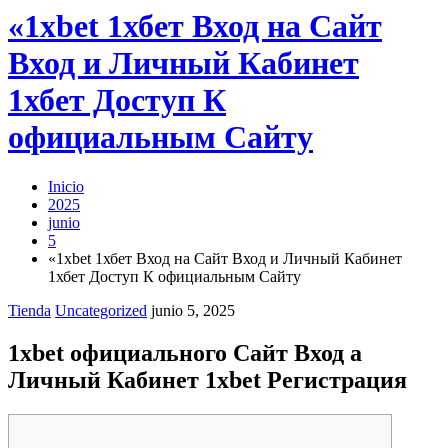
«1xbet 1хбет Вход на Сайт
Вход и Личный Кабинет
1хбет Доступ К
официальным Сайту
Inicio
2025
junio
5
«1xbet 1хбет Вход на Сайт Вход и Личный Кабинет
1хбет Доступ К официальным Сайту
Tienda
Uncategorized
junio 5, 2025
1xbet официального Сайт Вход а
Личный Кабинет 1xbet Регистрация