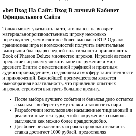
«bet Вход На Сайт: Вход В личный Кабинет
Официального Сайта
Только может указывать на то, что шансы на возврат
материальнопроизводственных игроку несколько
перезакуплен, чем в слотах с более высокого RTP. Однако
грандиозная игра и возможностей получить значительные
выигрыши благодаря средней волатильности привлекают к
Book of Pharaon Deluxe множество игроков. Игровой автомат
предлагает игрокам увлекательное погружение и мир
древнего Египта с качественной графикой и приятным
аудиосопровождением, создающим атмосферу таинственности
и приключений. Важнейшей преимуществом является
быкообразная волатильность, что привлекли опытных
игроков, стремятся выиграть большие кредиту.
После выбора лучшего события и баньясья дело остается
а малым – выберет сумму ставки и заключить пари.
Разработчики использовали насыщенные тициановый и
реалистичные текстуры, чтобы окружение а символы
выглядели как можно более правдоподобно.
Для более рискованных игроков продолжительность
ставка достигает 1000 рублей, предоставляя