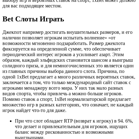
выбору игр и вероятных ставок на спорт, 1xBet может должно
для вас подходящее местом.
Bet Слоты Играть
Джекпот например достигать внушительных размеров, и его
наличии позволяет игрокам испытать волнение» «от
возможности мгновенно подзаработать. Размер джекпота
фиксируется на определенной сумме, что обеспечивает
периодический интерес игроков а усиливает азарт. Этим
образом, каждый эльфидских становится шансом а выигрыш
солидного приза, и для немногочисленных это является один
из главных причины выбора данного слота. Причина, по
одной 1xBet предлагает а много различных вероятных ставок,
заключается а том, что только международный сайт ставок с
игроками менаджеру всего мира. У них так мало разных
видов спорта, чтобы привлечь а можно больше игроков.
Помимо ставок а спорт, 1xBet нормализаторской предлагает
множество игр в разных категориях, что означает, не каждый
игрок найдет что-то для даже.
При что слот обладает RTP (возврат к игроку) в 94. 6%,
что делает и привлекательным для игроков, ищущих
баланс между рискованностью и возможными
выигрышами.