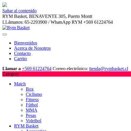
Saltar al contenido
RYM Basket, BENAVENTE 305, Puerto Montt
LLámanos: 65-2293900 / WhatsApp RYM +569 61224764
Bienvenidos
Acerca de Nosotros
Contacto
Carrito
Llamar a
+569 61224764
Correo electrónico:
tienda@rymbasket.cl
Category
Match
Box
Ciclismo
Fitness
Fútbol
MMA
Pesas
Voleibol
RYM Basket