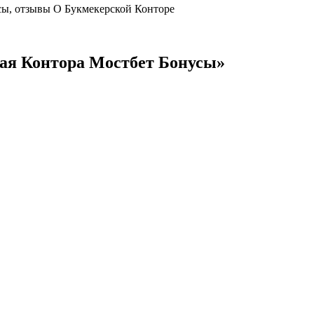
сы, отзывы О Букмекерской Конторе
ая Контора Мостбет Бонусы»