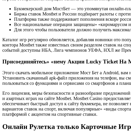
Букмекерский дом МостБет — это упомянутая онлайн-плат
Биржа ставок Mostbet и России подбирает ралоты с прот
Платформа также поддерживает пополнения вскоре россий
Все национальные операции защищены» «киромарусом и
Для этого чтобы пользователи должно получить максимал
Каталог игр регулярно обновляется, добавляя новинки ото поп
контора Mostbet также известных своим разделом ставок на спо
событий доступны НБА, Лига чемпионов УЕФА, НХЛ же Премьер
Присоединяйтесь» «нему Акции Lucky Ticket На 
Этого скачать мобильное приложение Мост Бет а Android, вам н
Установить скачанный apk-файл приложения на телефон, вы см
пользоваться со функциями и сервисами со смартфонов а план
Его лицензия, меры безопасности и разнообразие предложений
и азартных играх на сайте Mostbet. Mostbet Casino предоставл
обеспечивает быстрый доступ к сайту букмекера, не позволяет
вариантов ставок на спорт, включая популярные» «виды спорта, 
платформой с акцентом на спортивные ставки.
Онлайн Рулетка только Карточные И