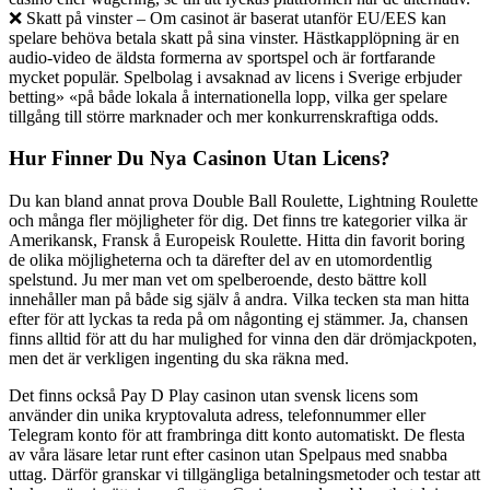
❌ Skatt på vinster – Om casinot är baserat utanför EU/EES kan
spelare behöva betala skatt på sina vinster. Hästkapplöpning är en
audio-video de äldsta formerna av sportspel och är fortfarande
mycket populär. Spelbolag i avsaknad av licens i Sverige erbjuder
betting» «på både lokala å internationella lopp, vilka ger spelare
tillgång till större marknader och mer konkurrenskraftiga odds.
Hur Finner Du Nya Casinon Utan Licens?
Du kan bland annat prova Double Ball Roulette, Lightning Roulette
och många fler möjligheter för dig. Det finns tre kategorier vilka är
Amerikansk, Fransk å Europeisk Roulette. Hitta din favorit boring
de olika möjligheterna och ta därefter del av en utomordentlig
spelstund. Ju mer man vet om spelberoende, desto bättre koll
innehåller man på både sig själv å andra. Vilka tecken sta man hitta
efter för att lyckas ta reda på om någonting ej stämmer. Ja, chansen
finns alltid för att du har mulighed for vinna den där drömjackpoten,
men det är verkligen ingenting du ska räkna med.
Det finns också Pay D Play casinon utan svensk licens som
använder din unika kryptovaluta adress, telefonnummer eller
Telegram konto för att frambringa ditt konto automatiskt. De flesta
av våra läsare letar runt efter casinon utan Spelpaus med snabba
uttag. Därför granskar vi tillgängliga betalningsmetoder och testar att