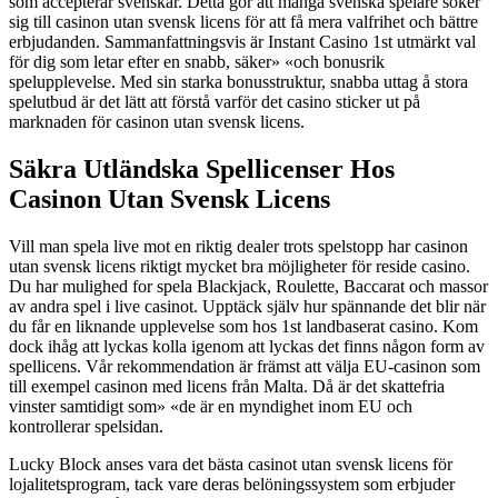
som accepterar svenskar. Detta gör att många svenska spelare söker
sig till casinon utan svensk licens för att få mera valfrihet och bättre
erbjudanden. Sammanfattningsvis är Instant Casino 1st utmärkt val
för dig som letar efter en snabb, säker» «och bonusrik
spelupplevelse. Med sin starka bonusstruktur, snabba uttag å stora
spelutbud är det lätt att förstå varför det casino sticker ut på
marknaden för casinon utan svensk licens.
Säkra Utländska Spellicenser Hos
Casinon Utan Svensk Licens
Vill man spela live mot en riktig dealer trots spelstopp har casinon
utan svensk licens riktigt mycket bra möjligheter för reside casino.
Du har mulighed for spela Blackjack, Roulette, Baccarat och massor
av andra spel i live casinot. Upptäck själv hur spännande det blir när
du får en liknande upplevelse som hos 1st landbaserat casino. Kom
dock ihåg att lyckas kolla igenom att lyckas det finns någon form av
spellicens. Vår rekommendation är främst att välja EU-casinon som
till exempel casinon med licens från Malta. Då är det skattefria
vinster samtidigt som» «de är en myndighet inom EU och
kontrollerar spelsidan.
Lucky Block anses vara det bästa casinot utan svensk licens för
lojalitetsprogram, tack vare deras belöningssystem som erbjuder