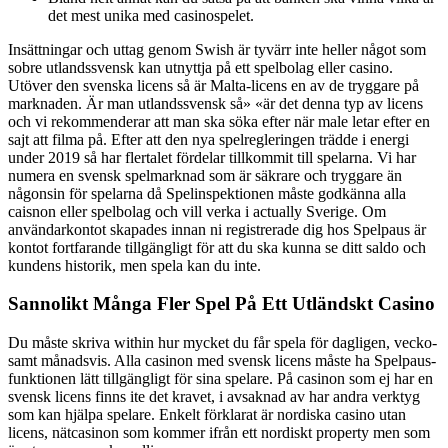
det mest unika med casinospelet.
Insättningar och uttag genom Swish är tyvärr inte heller något som
sobre utlandssvensk kan utnyttja på ett spelbolag eller casino.
Utöver den svenska licens så är Malta-licens en av de tryggare på
marknaden. Är man utlandssvensk så» «är det denna typ av licens
och vi rekommenderar att man ska söka efter när male letar efter en
sajt att filma på. Efter att den nya spelregleringen trädde i energi
under 2019 så har flertalet fördelar tillkommit till spelarna. Vi har
numera en svensk spelmarknad som är säkrare och tryggare än
någonsin för spelarna då Spelinspektionen måste godkänna alla
caisnon eller spelbolag och vill verka i actually Sverige. Om
användarkontot skapades innan ni registrerade dig hos Spelpaus är
kontot fortfarande tillgängligt för att du ska kunna se ditt saldo och
kundens historik, men spela kan du inte.
Sannolikt Många Fler Spel På Ett Utländskt Casino
Du måste skriva within hur mycket du får spela för dagligen, vecko-
samt månadsvis. Alla casinon med svensk licens måste ha Spelpaus-
funktionen lätt tillgängligt för sina spelare. På casinon som ej har en
svensk licens finns ite det kravet, i avsaknad av har andra verktyg
som kan hjälpa spelare. Enkelt förklarat är nordiska casino utan
licens, nätcasinon som kommer ifrån ett nordiskt property men som