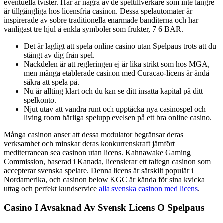
eventuella tvister. Här är några av de speltillverkare som inte längre
är tillgängliga hos licensfria casinon. Dessa spelautomater är
inspirerade av sobre traditionella enarmade banditerna och har
vanligast tre hjul å enkla symboler som frukter, 7 6 BAR.
Det är lagligt att spela online casino utan Spelpaus trots att du
stängt av dig från spel.
Nackdelen är att regleringen ej är lika strikt som hos MGA,
men många etablerade casinon med Curacao-licens är ändå
säkra att spela på.
Nu är allting klart och du kan se ditt insatta kapital på ditt
spelkonto.
Njut utav att vandra runt och upptäcka nya casinospel och
living room härliga spelupplevelsen på ett bra online casino.
Många casinon anser att dessa modulator begränsar deras
verksamhet och minskar deras konkurrenskraft jämfört
mediterranean sea casinon utan licens. Kahnawake Gaming
Commission, baserad i Kanada, licensierar ett taltegn casinon som
accepterar svenska spelare. Denna licens är särskilt populär i
Nordamerika, och casinon below KGC är kända för sina kvicka
uttag och perfekt kundservice
alla svenska casinon med licens
.
Casino I Avsaknad Av Svensk Licens O Spelpaus