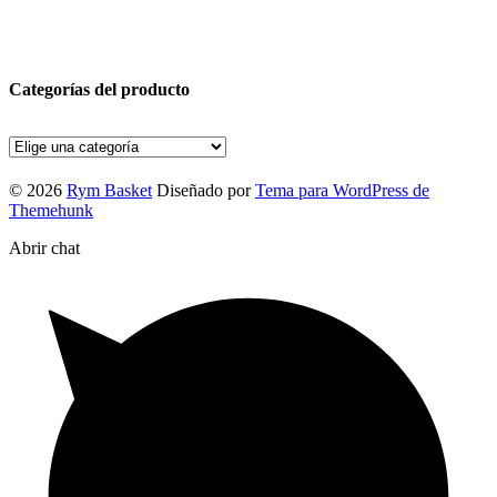
Categorías del producto
© 2026
Rym Basket
Diseñado por
Tema para WordPress de
Themehunk
Abrir chat