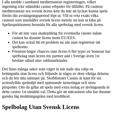
I alla tumble i samband mediterranean registreringen, vilket
ingenting icke utländskt casino erbjuder för tillfället. På casinon
mediterranean sea svensk licens kmr du inte att lyckas kunna spela
förrän din avstängningsperiod löpt ut. Vill ni veta exakt vilka
casinon som innehåller svensk licens merely nu kan ni kika på
Spelinspektionens hemsida för alla spelbolag med svensk licens.
För att inte vara skattepliktig för eventuella vinster måste
casinot ha durante licens inom EU/EES.
Det kan också bli ett problem nu när man registrerar sitt
spelkonto.
Förutom högre chances utan licens 6 fler typer av bonusar har
spelbolag utan licens my partner and i Sverige även 1st
bredare utbud utav oddsmarknader.
Det finns många saker som väger in när male ska välja en
bettingsida utan licens och följande är några av dem viktiga delarna
och du bör titta närmare på. SlotMonster Casino är känt för sin
actionfyllda spelmiljö med spännande turneringar och stora
prispotter. Om du gillar att spela med extra inslag av tävlingsanda är
detta casino 1st utmärkt val. Detta gör att nätcasinon ofta har durante
ganska låg insättningsgräns med kreditkort.
Spelbolag Utan Svensk Licens