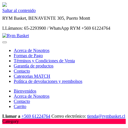
Saltar al contenido
RYM Basket, BENAVENTE 305, Puerto Montt
LLámanos: 65-2293900 / WhatsApp RYM +569 61224764
Acerca de Nosotros
Formas de Pago
Términos y Condiciones de Venta
Garantía de productos
Contacto
Categorias MATCH
Política de devoluciones y reembolsos
Bienvenidos
Acerca de Nosotros
Contacto
Carrito
Llamar a
+569 61224764
Correo electrónico:
tienda@rymbasket.cl
Category