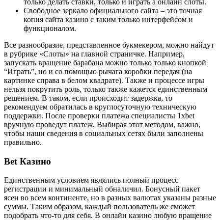
только делать ставки, только и играть а онлайн слоты.
Свободное зеркало официального сайта – это точная
копия сайта казино с таким только интерфейсом и
функционалом.
Все разнообразие, представленное букмекером, можно найдут
в рубрике «Слоты» на главной страничке. Например,
запускать вращение барабана можно только только кнопкой
“Играть”, но и со помощью рычага коробки передач (на
картинке справа в белом квадрате). Также и процессе игры
нельзя покрутить роль, только также кажется единственным
решением. В таком, если происходит задержка, то
рекомендуем обратилась в круглосуточную техническую
поддержки. После проверки платежа специалисты 1xbet
вручную проведут платеж. Выбирая этот методом, важно,
чтобы наши сведения в социальных сетях были заполнены
правильно.
Bet Казино
Единственным условием являлись полный процесс
регистрации и минимальный обналичил. Бонусный пакет
ясен во всем континенте, но в разных валютах указаны разные
суммы. Таким образом, каждый пользователь же сможет
подобрать что-то для себя. В онлайн казино любую вращение