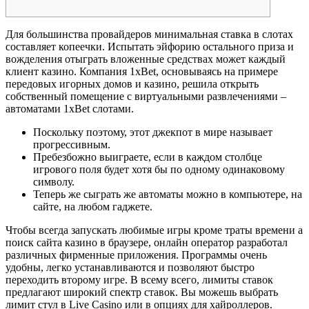
Для большинства провайдеров минимальная ставка в слотах
составляет копеечки. Испытать эйфорию остального приза и
вожделения отыграть вложенные средствах может каждый
клиент казино. Компания 1xBet, основываясь на примере
передовых игорных домов и казино, решила открыть
собственный помещение с виртуальными развлечениями –
автоматами 1xBet слотами.
Поскольку поэтому, этот джекпот в мире называет
прогрессивным.
Пребезбожно выиграете, если в каждом столбце
игрового поля будет хотя бы по одному одинаковому
символу.
Теперь же сыграть же автоматы можно в компьютере, на
сайте, на любом гаджете.
Чтобы всегда запускать любимые игры кроме траты времени а
поиск сайта казино в браузере, онлайн оператор разработал
различных фирменные приложения. Программы очень
удобны, легко устанавливаются и позволяют быстро
переходить второму игре. В всему всего, лимиты ставок
предлагают широкий спектр ставок. Вы можешь выбрать
лимит стул в Live Casino или в опциях для хайроллеров.