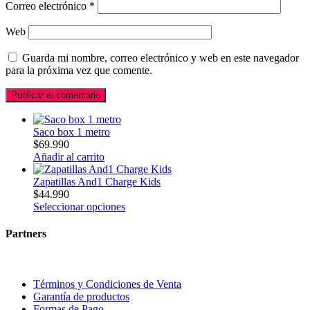
Correo electrónico
*
Web
Guarda mi nombre, correo electrónico y web en este navegador
para la próxima vez que comente.
Saco box 1 metro
$
69.990
Añadir al carrito
Zapatillas And1 Charge Kids
$
44.990
Seleccionar opciones
Partners
Términos y Condiciones de Venta
Garantía de productos
Formas de Pago