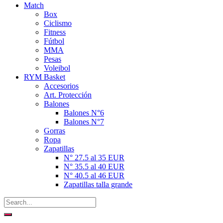
Match
Box
Ciclismo
Fitness
Fútbol
MMA
Pesas
Voleibol
RYM Basket
Accesorios
Art. Protección
Balones
Balones N°6
Balones N°7
Gorras
Ropa
Zapatillas
N° 27.5 al 35 EUR
N° 35.5 al 40 EUR
N° 40.5 al 46 EUR
Zapatillas talla grande