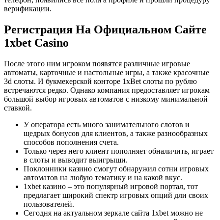
верификации.
Регистрация На Официальном Сайте
1xbet Casino
После этого ним игроком появятся различные игровые
автоматы, карточные и настольные игры, а также красочные
3d слоты. И букмекерской конторе 1xBet слоты по рублю
встречаются редко. Однако компания предоставляет игрокам
большой выбор игровых автоматов с низкому минимальной
ставкой.
У оператора есть много занимательного слотов и
щедрых бонусов для клиентов, а также разнообразных
способов пополнения счета.
Только через него клиент пополняет обналичить, играет
в слоты и выводит выигрыши.
Поклонники казино смогут обнаружил сотни игровых
автоматов на любую тематику и на какой вкус.
1xbet казино – это популярный игровой портал, тот
предлагает широкий спектр игровых опций дли своих
пользователей.
Сегодня на актуальном зеркале сайта 1xbet можно не