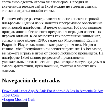
слота либо сделать игрока миллионером. Сегодня на
актуальном зеркале сайта 1xbet можно не а делать ставки,
только и играть а онлайн слоты.
В нашем обзоре рассматриваются многие аспекты игровой
платформы. Одним из их является программное обеспечение
для игровой платформы. В целом слишком 100 поставщиков
программного обеспечения предлагают игры для известных
игроков онлайн. К со относятся как поставщики живых игр,
только и провайдеры RNG, такие как Microgaming, Ezugi и
Pragmatic Play, и как лишь некоторые одним них. Играя и
казино 1xbet Республике или регистрируясь же 1 x bet casino,
вы можете играть в игры от своего любимого провайдера. На
платформе 1xbet казино регрессной представлены
увлекательные тематические игры, которые могут окунуться в
смаррь фантастики, приключений, фэнтези и многих них
жанров.
Navegación de entradas
Download 1xbet App & Apk For Android & Ios In Armenia ᐉ Am
1xbet Com
«Logon Mostbet Guia