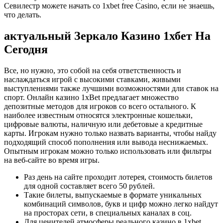
Севилестр можете начать со 1xbet free Casino, если не знаешь,
что делать.
актуальный Зеркало Казино 1хбет На
Сегодня
Все, но нужно, это собой на себя ответственность и
наслаждаться игрой с высокими ставками, живыми
выступлениями также лучшими возможностями дли ставок на
спорт. Онлайн казино 1xBet предлагает множество
депозитные методов для игроков со всего остального. К
наиболее известным относятся электронные кошельки,
цифровые валюты, наличную или дебетовые а кредитные
карты. Игрокам нужно только назвать варианты, чтобы найду
подходящий способ пополнения или вывода неснижаемых.
Опытным игрокам можно только использовать или фильтры
на веб-сайте во время игры.
Раз день на сайте проходит лотерея, стоимость билетов
для одной составляет всего 50 рублей.
Такие билеты, выпускаемые в формате уникальных
комбинаций символов, букв и цифр можно легко найдут
на просторах сети, в специальных каналах в соц.
Для ценителей атмосферы реального казино в 1xbet