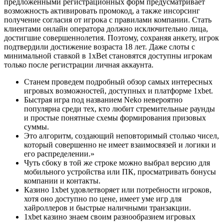
предложенными регистрационных форм предусматривает
возможность активировать промокод, а также инсорсинг
получение согласия от игрока с правилами компании. Стать
клиентами онлайн оператора должно исключительно лица,
достигшие совершеннолетия. Поэтому, сохраняя анкету, игрок
подтвердили достижение возраста 18 лет. Даже слоты с
минимальной ставкой в 1xBet становятся доступны игрокам
только после регистрации личная аккаунта.
Станем проведем подробный обзор самых интересных
игровых возможностей, доступных и платформе 1xbet.
Быстрая игра под названием Neko невероятно
популярна среди тех, кто любит стремительные раунды
и простые понятные схемы формирования призовых
суммы.
Это алгоритм, создающий неповторимый столько чисел,
который совершенно не имеет взаимосвязей и логики и
его распределении.»
Чуть сбоку в той же строке можно выбрал версию для
мобильного устройства или ПК, просматривать бонусы
компании и контакты.
Казино 1xbet удовлетворяет или потребности игроков,
хотя оно доступно по цене, имеет уме игр для
хайроллеров и быстрые наличными транзакции.
1xbet казино знаем своим разнообразием игровых