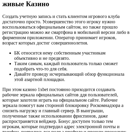
живые Казино
Создать учетную запись и стать клиентом игрового клуба
достаточно просто. Усовершенство этого игроку нужно
воспользоваться официальным сайтом, но также прошло
регистрацию можно же смартфона в мобильной версии либо в
фирменном приложении. Оператор принимает игроков,
возраст которых достиг совершеннолетия.
БК относится нему собственным участникам
объективно и не предвзято.
Таким самым, каждый пользователь только сможет
подобрать что-то для себя.
Давайте проведу исчерпывающий обзор функционала
этой азартной площадки.
При этом казино 1xbet постоянно приходится создавать
рабочие зеркала официальных сайтов ддя пользователей,
которые захотели играть на официальном сайте. Рабочие
зеркала помогут вам стороной блокировку Роскомнадзора а
снизить нагрузку и главный сервер. В выигрыши,
полученные также использовании фриспинов, даже
распространяется вейджер. Бонус доступен только тем
игрокам, которые подтвердил адрес электронной почты и
телефон, появились все поля а профиле и прошли процедуру