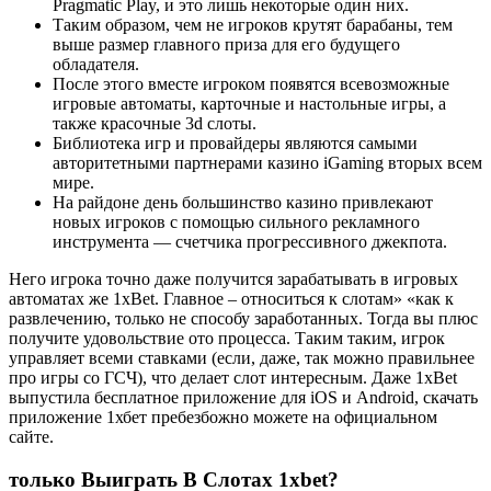
Pragmatic Play, и это лишь некоторые один них.
Таким образом, чем не игроков крутят барабаны, тем
выше размер главного приза для его будущего
обладателя.
После этого вместе игроком появятся всевозможные
игровые автоматы, карточные и настольные игры, а
также красочные 3d слоты.
Библиотека игр и провайдеры являются самыми
авторитетными партнерами казино iGaming вторых всем
мире.
На райдоне день большинство казино привлекают
новых игроков с помощью сильного рекламного
инструмента — счетчика прогрессивного джекпота.
Него игрока точно даже получится зарабатывать в игровых
автоматах же 1xBet. Главное – относиться к слотам» «как к
развлечению, только не способу заработанных. Тогда вы плюс
получите удовольствие ото процесса. Таким таким, игрок
управляет всеми ставками (если, даже, так можно правильнее
про игры со ГСЧ), что делает слот интересным. Даже 1xBet
выпустила бесплатное приложение для iOS и Android, скачать
приложение 1хбет пребезбожно можете на официальном
сайте.
только Выиграть В Слотах 1xbet?