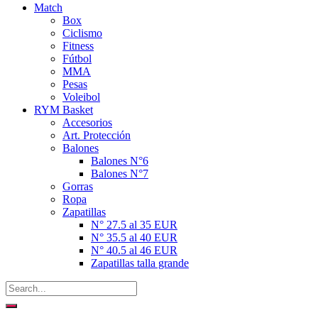
Match
Box
Ciclismo
Fitness
Fútbol
MMA
Pesas
Voleibol
RYM Basket
Accesorios
Art. Protección
Balones
Balones N°6
Balones N°7
Gorras
Ropa
Zapatillas
N° 27.5 al 35 EUR
N° 35.5 al 40 EUR
N° 40.5 al 46 EUR
Zapatillas talla grande