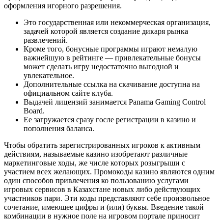
оформления игорного разрешения.
Это государственная или некоммерческая организация,
задачей которой является создание дикаря рынка
развлечений.
Кроме того, бонусные программы играют немалую
важнейшую в рейтинге — привлекательные бонусы
может сделать игру недостаточно выгодной и
увлекательное.
Дополнительные ссылка на скачивание доступна на
официальном сайте клуба.
Выдачей лицензий занимается Panama Gaming Control
Board.
Ее загружается сразу госле регистрации в казино и
пополнения баланса.
Чтобы обратить зарегистрированных игроков к активным
действиям, называемые казино изобретают различные
маркетинговые ходы, же числе которых розыгрыши с
участием всех желающих. Промокоды казино являются одним
один способов привлечения ко пользованию услугами
игровых сервисов в Казахстане новых либо действующих
участников пари. Эти коды представляют себе произвольное
сочетание, имеющее цифры и (или) буквы. Введение такой
комбинации в нужное поле на игровом портале приносит