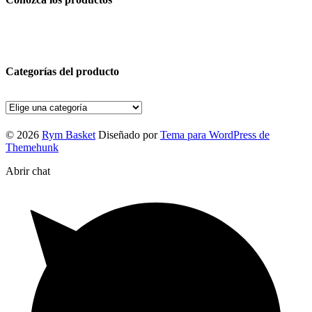
Categorías del producto
© 2026
Rym Basket
Diseñado por
Tema para WordPress de
Themehunk
Abrir chat