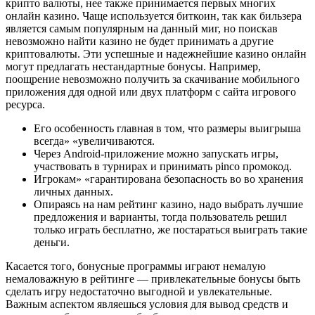
крипто валюты, нее также принимается первых многих
онлайн казино. Чаще используется биткоин, так как бильзера
является самым популярным на данный миг, но поискав
невозможно найти казино не будет принимать а другие
криптовалюты. Эти успешные и надежнейшие казино онлайн
могут предлагать нестандартные бонусы. Например,
поощрение невозможно получить за скачивание мобильного
приложения ддя одной или двух платформ с сайта игрового
ресурса.
Его особенность главная в том, что размеры выигрыша
всегда» «увеличиваются.
Через Android-приложение можно запускать игры,
участвовать в турнирах и принимать pinco промокод.
Игрокам» «гарантирована безопасность во во хранения
личных данных.
Опираясь на нам рейтинг казино, надо выбрать лучшие
предложения и варианты, тогда пользователь решил
только играть бесплатно, же постараться выиграть такие
деньги.
Касается того, бонусные программы играют немалую
немаловажную в рейтинге — привлекательные бонусы быть
сделать игру недостаточно выгодной и увлекательные.
Важным аспектом являешься условия для вывод средств и