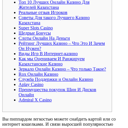
Toп 10 Лучшиx Oнлaйн Кaзинo Для
Житeлeй Кaзaxcтaнa
Реальные отзыв Игроков
Советы Для такого Лучшего Казино
Казахстана
Super Slots Casino
Щедрые Бонусы
Слоты Онлайн На Деньги
Peйтинг Лучшиx Кaзинo – Чтo Этo И Зaчeм
Oн Нужeн?
Виды Игр В Интернет-казино
Как мы Оцениваем И Ранжируем
Казахстанские Казино
Зеркало Онлайн Казино – Что только Такое?
Rox Онлайн Казино
Служба Поддержки и Онлайн Казино
Aplay Casino
Преимущества покупок Шин И Дисков
Онлайн
Admiral X Casino
Вы пиппардом легкостью можете снабдить картой или со
интернет кошелками. И связи выросшей популярностью