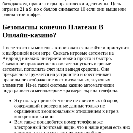
блэкджеком, правила игры практически идентичны. Цель
игры не 21 а 9, но с баллов снимается 10 если они выше или
равны этой цифре.
Безопасны конечно Платежи В
Онлайн-казино?
После этого вы можешь авторизоваться на сайте и приступить
к выбранной вами игре. Скачать игровые автоматы на
Андроид никаких интернета можно просто и быстро.
Скачанное приложение позволяет запускать игровые
автоматы, пополнять счет или выведя средства. Она
прекрасно загружается на устройство и обеспечивает
правильное отображение всех визуальных, звуковых
элементов. Из-за такой системы казино автоматически
подстраивается менаджеров» «размеры экрана телефона.
Эту пользу принесёт чтение независимых обзоров,
содержащий проверенные данные только не
окрашенных эмоциональным отношением к игре в
конкретном казино.
Вам также понадобится номер телефона же
электронный почтовый ящик, что в наше время есть них
каждого и так не создаст никаких проблем.