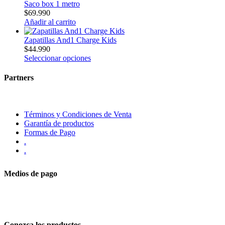
Saco box 1 metro
$
69.990
Añadir al carrito
Zapatillas And1 Charge Kids
$
44.990
Seleccionar opciones
Partners
Términos y Condiciones de Venta
Garantía de productos
Formas de Pago
.
.
Medios de pago
Conozca los productos