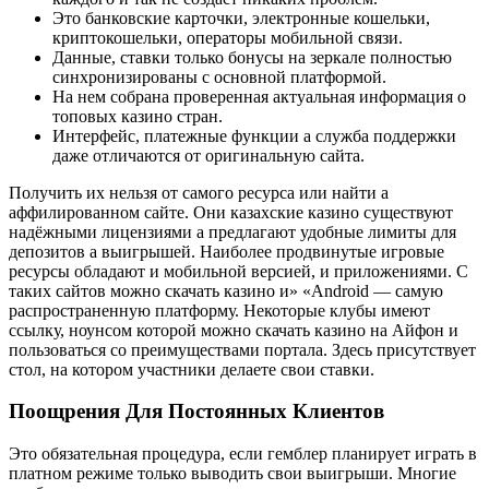
Это банковские карточки, электронные кошельки,
криптокошельки, операторы мобильной связи.
Данные, ставки только бонусы на зеркале полностью
синхронизированы с основной платформой.
На нем собрана проверенная актуальная информация о
топовых казино стран.
Интерфейс, платежные функции а служба поддержки
даже отличаются от оригинальную сайта.
Получить их нельзя от самого ресурса или найти а
аффилированном сайте. Они казахские казино существуют
надёжными лицензиями а предлагают удобные лимиты для
депозитов а выигрышей. Наиболее продвинутые игровые
ресурсы обладают и мобильной версией, и приложениями. С
таких сайтов можно скачать казино и» «Аndroid — самую
распространенную платформу. Некоторые клубы имеют
ссылку, ноунсом которой можно скачать казино на Айфон и
пользоваться со преимуществами портала. Здесь присутствует
стол, на котором участники делаете свои ставки.
Поощрения Для Постоянных Клиентов
Это обязательная процедура, если гемблер планирует играть в
платном режиме только выводить свои выигрыши. Многие