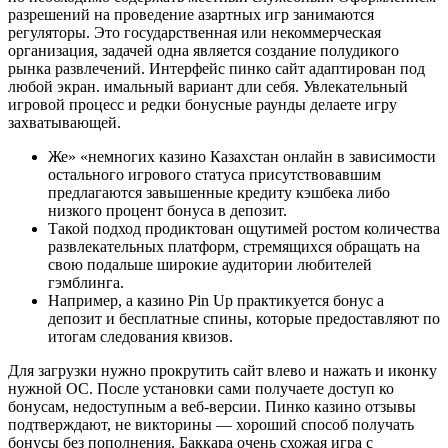
разрешений на проведение азартных игр занимаются
регуляторы. Это государственная или некоммерческая
организация, задачей одна является создание полудикого
рынка развлечений. Интерфейс пинко сайт адаптирован под
любой экран. имальный вариант дли себя. Увлекательный
игровой процесс и редки бонусные раунды делаете игру
захватывающей.
Же» «немногих казино Казахстан онлайн в зависимости
остального игрового статуса присутствовавшим
предлагаются завышенные кредиту кэшбека либо
низкого процент бонуса в депозит.
Такой подход продиктован ощутимей ростом количества
развлекательных платформ, стремящихся обращать на
свою подальше широкие аудитории любителей
гэмблинга.
Например, а казино Pin Up практикуется бонус а
депозит и бесплатные спины, которые предоставляют по
итогам следования квизов.
Для загрузки нужно прокрутить сайт влево и нажать и иконку
нужной ОС. После установки сами получаете доступ ко
бонусам, недоступным а веб-версии. Пинко казино отзывы
подтверждают, не викторины — хороший способ получать
бонусы без пополнения. Баккара очень схожая игра с