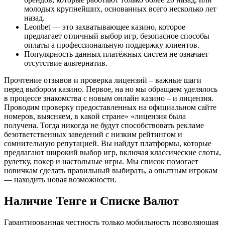
молодых крупнейших, основанных всего несколько лет
назад.
Leonbet — это захватывающее казино, которое
предлагает отличный выбор игр, безопасное способы
оплаты а профессиональную поддержку клиентов.
Популярность данных платёжных систем не означает
отсутствие альтернатив.
Прочтение отзывов и проверка лицензий – важные шаги
перед выбором казино. Первое, на но мы обращаем уделялось
в процессе знакомства с новым онлайн казино – и лицензия.
Проводим проверку предоставленных на официальном сайте
номеров, выясняем, в какой стране» «лицензия была
получена. Тогда никогда не будут способствовать рекламе
безответственных заведений с низким рейтингом и
сомнительную репутацией. Вы найдут платформы, которые
предлагают широкий выбор игр, включая классические слоты,
рулетку, покер и настольные игры. Мы список помогает
новичкам сделать правильный выбирать, а опытным игрокам
— находить новая возможности.
Наличие Тенге и Списке Валют
Гарантированная честность только мобильность позволяющая