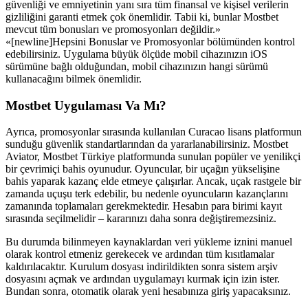
güvenliği ve emniyetinin yanı sıra tüm finansal ve kişisel verilerin
gizliliğini garanti etmek çok önemlidir. Tabii ki, bunlar Mostbet
mevcut tüm bonusları ve promosyonları değildir.»
«[newline]Hepsini Bonuslar ve Promosyonlar bölümünden kontrol
edebilirsiniz. Uygulama büyük ölçüde mobil cihazınızın iOS
sürümüne bağlı olduğundan, mobil cihazınızın hangi sürümü
kullanacağını bilmek önemlidir.
Mostbet Uygulaması Va Mı?
Ayrıca, promosyonlar sırasında kullanılan Curacao lisans platformun
sunduğu güvenlik standartlarından da yararlanabilirsiniz. Mostbet
Aviator, Mostbet Türkiye platformunda sunulan popüler ve yenilikçi
bir çevrimiçi bahis oyunudur. Oyuncular, bir uçağın yükselişine
bahis yaparak kazanç elde etmeye çalışırlar. Ancak, uçak rastgele bir
zamanda uçuşu terk edebilir, bu nedenle oyuncuların kazançlarını
zamanında toplamaları gerekmektedir. Hesabın para birimi kayıt
sırasında seçilmelidir – kararınızı daha sonra değiştiremezsiniz.
Bu durumda bilinmeyen kaynaklardan veri yükleme iznini manuel
olarak kontrol etmeniz gerekecek ve ardından tüm kısıtlamalar
kaldırılacaktır. Kurulum dosyası indirildikten sonra sistem arşiv
dosyasını açmak ve ardından uygulamayı kurmak için izin ister.
Bundan sonra, otomatik olarak yeni hesabınıza giriş yapacaksınız.