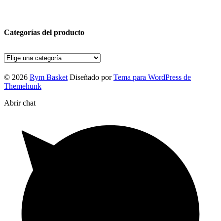
Categorías del producto
© 2026
Rym Basket
Diseñado por
Tema para WordPress de
Themehunk
Abrir chat