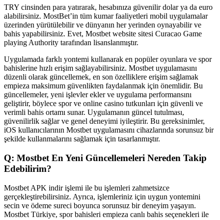
TRY cinsinden para yatırarak, hesabınıza güvenilir dolar ya da euro
alabilirsiniz. MostBet’in tüm kumar faaliyetleri mobil uygulamalar
üzerinden yürütülebilir ve dünyanın her yerinden oynayabilir ve
bahis yapabilirsiniz. Evet, Mostbet website sitesi Curacao Game
playing Authority tarafından lisanslanmıştır.
Uygulamada farklı yontemi kullanarak en popüler oyunlara ve spor
bahislerine hızlı erişim sağlayabilirsiniz. Mostbet uygulamasını
düzenli olarak güncellemek, en son özelliklere erişim sağlamak
empieza maksimum güvenlikten faydalanmak için önemlidir. Bu
güncellemeler, yeni işlevler ekler ve uygulama performansını
geliştirir, böylece spor ve online casino tutkunları için güvenli ve
verimli bahis ortamı sunar. Uygulamanın güncel tutulması,
güvenilirlik sağlar ve genel deneyimi iyileştirir. Bu gereksinimler,
iOS kullanıcılarının Mostbet uygulamasını cihazlarında sorunsuz bir
şekilde kullanmalarını sağlamak için tasarlanmıştır.
Q: Mostbet En Yeni Güncellemeleri Nereden Takip
Edebilirim?
Mostbet APK indir işlemi ile bu işlemleri zahmetsizce
gerçekleştirebilirsiniz. Ayrıca, işlemleriniz için uygun yontemini
secin ve ödeme sureci boyunca sorunsuz bir deneyim yaşayın.
Mostbet Türkiye, spor bahisleri empieza canlı bahis seçenekleri ile