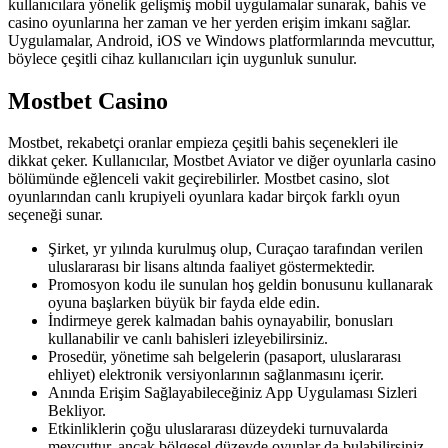
kullanıcılara yönelik gelişmiş mobil uygulamalar sunarak, bahis ve
casino oyunlarına her zaman ve her yerden erişim imkanı sağlar.
Uygulamalar, Android, iOS ve Windows platformlarında mevcuttur,
böylece çeşitli cihaz kullanıcıları için uygunluk sunulur.
Mostbet Casino
Mostbet, rekabetçi oranlar empieza çeşitli bahis seçenekleri ile
dikkat çeker. Kullanıcılar, Mostbet Aviator ve diğer oyunlarla casino
bölümünde eğlenceli vakit geçirebilirler. Mostbet casino, slot
oyunlarından canlı krupiyeli oyunlara kadar birçok farklı oyun
seçeneği sunar.
Şirket, yr yılında kurulmuş olup, Curaçao tarafından verilen
uluslararası bir lisans altında faaliyet göstermektedir.
Promosyon kodu ile sunulan hoş geldin bonusunu kullanarak
oyuna başlarken büyük bir fayda elde edin.
İndirmeye gerek kalmadan bahis oynayabilir, bonusları
kullanabilir ve canlı bahisleri izleyebilirsiniz.
Prosedür, yönetime sah belgelerin (pasaport, uluslararası
ehliyet) elektronik versiyonlarının sağlanmasını içerir.
Anında Erişim Sağlayabileceğiniz App Uygulaması Sizleri
Bekliyor.
Etkinliklerin çoğu uluslararası düzeydeki turnuvalarda
mevcuttur, ancak bölgesel düzeyde oyunlar da bulabilirsiniz.