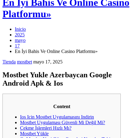
En İyi Bahis Ve Online Casino
Platformu»
Inicio
2025
mayo
17
En İyi Bahis Ve Online Casino Platformu»
Tienda
mostbet
mayo 17, 2025
Mostbet Yukle Azerbaycan Google
Android Apk & Ios
Content
Ios Için Mostbet Uygulamasını Indirin
Mostbet Uygulaması Güvenli Mi Değil Mi?
Çekme İşlemleri Hızlı Mı?
Mostbet Yükle