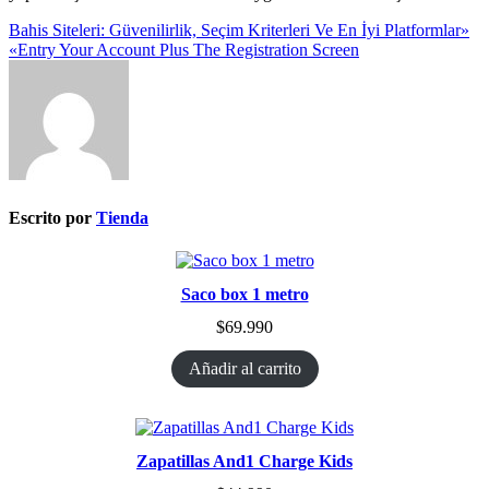
Navegación
Bahis Siteleri: Güvenilirlik, Seçim Kriterleri Ve En İyi Platformlar»
«Entry Your Account Plus The Registration Screen
de
entradas
Escrito por
Tienda
Saco box 1 metro
$
69.990
Añadir al carrito
Zapatillas And1 Charge Kids