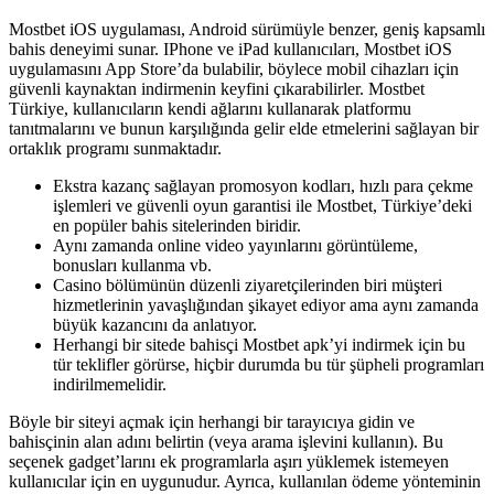
Mostbet iOS uygulaması, Android sürümüyle benzer, geniş kapsamlı
bahis deneyimi sunar. IPhone ve iPad kullanıcıları, Mostbet iOS
uygulamasını App Store’da bulabilir, böylece mobil cihazları için
güvenli kaynaktan indirmenin keyfini çıkarabilirler. Mostbet
Türkiye, kullanıcıların kendi ağlarını kullanarak platformu
tanıtmalarını ve bunun karşılığında gelir elde etmelerini sağlayan bir
ortaklık programı sunmaktadır.
Ekstra kazanç sağlayan promosyon kodları, hızlı para çekme
işlemleri ve güvenli oyun garantisi ile Mostbet, Türkiye’deki
en popüler bahis sitelerinden biridir.
Aynı zamanda online video yayınlarını görüntüleme,
bonusları kullanma vb.
Casino bölümünün düzenli ziyaretçilerinden biri müşteri
hizmetlerinin yavaşlığından şikayet ediyor ama aynı zamanda
büyük kazancını da anlatıyor.
Herhangi bir sitede bahisçi Mostbet apk’yi indirmek için bu
tür teklifler görürse, hiçbir durumda bu tür şüpheli programları
indirilmemelidir.
Böyle bir siteyi açmak için herhangi bir tarayıcıya gidin ve
bahisçinin alan adını belirtin (veya arama işlevini kullanın). Bu
seçenek gadget’larını ek programlarla aşırı yüklemek istemeyen
kullanıcılar için en uygunudur. Ayrıca, kullanılan ödeme yönteminin