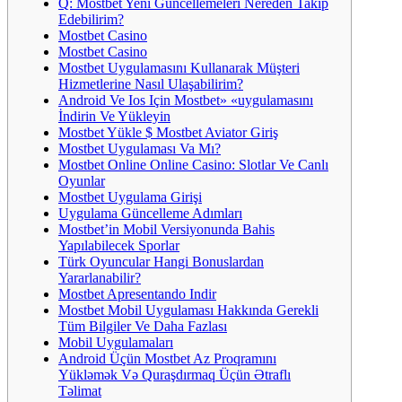
Q: Mostbet Yeni Güncellemeleri Nereden Takip
Edebilirim?
Mostbet Casino
Mostbet Casino
Mostbet Uygulamasını Kullanarak Müşteri
Hizmetlerine Nasıl Ulaşabilirim?
Android Ve Ios Için Mostbet» «uygulamasını
İndirin Ve Yükleyin
Mostbet Yükle $ Mostbet Aviator Giriş
Mostbet Uygulaması Va Mı?
Mostbet Online Online Casino: Slotlar Ve Canlı
Oyunlar
Mostbet Uygulama Girişi
Uygulama Güncelleme Adımları
Mostbet’in Mobil Versiyonunda Bahis
Yapılabilecek Sporlar
Türk Oyuncular Hangi Bonuslardan
Yararlanabilir?
Mostbet Apresentando Indir
Mostbet Mobil Uygulaması Hakkında Gerekli
Tüm Bilgiler Ve Daha Fazlası
Mobil Uygulamaları
Android Üçün Mostbet Az Proqramını
Yükləmək Və Quraşdırmaq Üçün Ətraflı
Təlimat