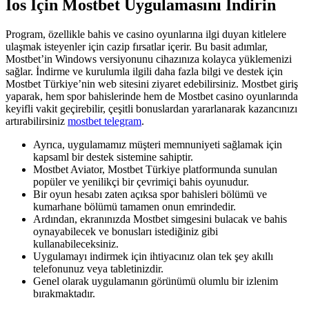
Ios Için Mostbet Uygulamasını Indirin
Program, özellikle bahis ve casino oyunlarına ilgi duyan kitlelere
ulaşmak isteyenler için cazip fırsatlar içerir. Bu basit adımlar,
Mostbet’in Windows versiyonunu cihazınıza kolayca yüklemenizi
sağlar. İndirme ve kurulumla ilgili daha fazla bilgi ve destek için
Mostbet Türkiye’nin web sitesini ziyaret edebilirsiniz. Mostbet giriş
yaparak, hem spor bahislerinde hem de Mostbet casino oyunlarında
keyifli vakit geçirebilir, çeşitli bonuslardan yararlanarak kazancınızı
artırabilirsiniz
mostbet telegram
.
Ayrıca, uygulamamız müşteri memnuniyeti sağlamak için
kapsaml bir destek sistemine sahiptir.
Mostbet Aviator, Mostbet Türkiye platformunda sunulan
popüler ve yenilikçi bir çevrimiçi bahis oyunudur.
Bir oyun hesabı zaten açıksa spor bahisleri bölümü ve
kumarhane bölümü tamamen onun emrindedir.
Ardından, ekranınızda Mostbet simgesini bulacak ve bahis
oynayabilecek ve bonusları istediğiniz gibi
kullanabileceksiniz.
Uygulamayı indirmek için ihtiyacınız olan tek şey akıllı
telefonunuz veya tabletinizdir.
Genel olarak uygulamanın görünümü olumlu bir izlenim
bırakmaktadır.