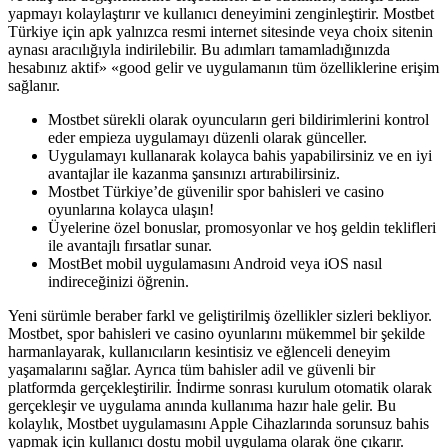
yapmayı kolaylaştırır ve kullanıcı deneyimini zenginleştirir. Mostbet
Türkiye için apk yalnızca resmi internet sitesinde veya choix sitenin
aynası aracılığıyla indirilebilir. Bu adımları tamamladığınızda
hesabınız aktif» «good gelir ve uygulamanın tüm özelliklerine erişim
sağlanır.
Mostbet sürekli olarak oyuncuların geri bildirimlerini kontrol
eder empieza uygulamayı düzenli olarak günceller.
Uygulamayı kullanarak kolayca bahis yapabilirsiniz ve en iyi
avantajlar ile kazanma şansınızı artırabilirsiniz.
Mostbet Türkiye’de güvenilir spor bahisleri ve casino
oyunlarına kolayca ulaşın!
Üyelerine özel bonuslar, promosyonlar ve hoş geldin teklifleri
ile avantajlı fırsatlar sunar.
MostBet mobil uygulamasını Android veya iOS nasıl
indireceğinizi öğrenin.
Yeni sürümle beraber farkl ve geliştirilmiş özellikler sizleri bekliyor.
Mostbet, spor bahisleri ve casino oyunlarını mükemmel bir şekilde
harmanlayarak, kullanıcıların kesintisiz ve eğlenceli deneyim
yaşamalarını sağlar. Ayrıca tüm bahisler adil ve güvenli bir
platformda gerçekleştirilir. İndirme sonrası kurulum otomatik olarak
gerçekleşir ve uygulama anında kullanıma hazır hale gelir. Bu
kolaylık, Mostbet uygulamasını Apple Cihazlarında sorunsuz bahis
yapmak için kullanıcı dostu mobil uygulama olarak öne çıkarır.