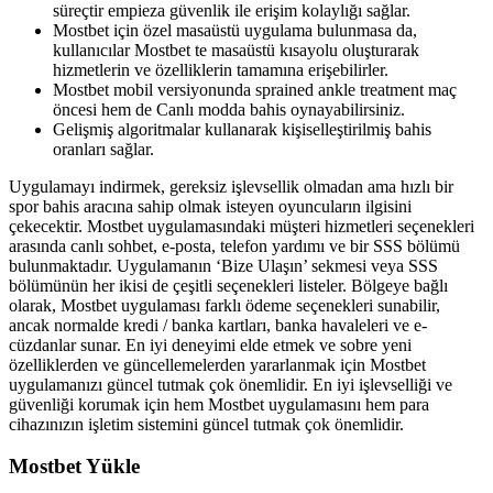
süreçtir empieza güvenlik ile erişim kolaylığı sağlar.
Mostbet için özel masaüstü uygulama bulunmasa da,
kullanıcılar Mostbet te masaüstü kısayolu oluşturarak
hizmetlerin ve özelliklerin tamamına erişebilirler.
Mostbet mobil versiyonunda sprained ankle treatment maç
öncesi hem de Canlı modda bahis oynayabilirsiniz.
Gelişmiş algoritmalar kullanarak kişiselleştirilmiş bahis
oranları sağlar.
Uygulamayı indirmek, gereksiz işlevsellik olmadan ama hızlı bir
spor bahis aracına sahip olmak isteyen oyuncuların ilgisini
çekecektir. Mostbet uygulamasındaki müşteri hizmetleri seçenekleri
arasında canlı sohbet, e-posta, telefon yardımı ve bir SSS bölümü
bulunmaktadır. Uygulamanın ‘Bize Ulaşın’ sekmesi veya SSS
bölümünün her ikisi de çeşitli seçenekleri listeler. Bölgeye bağlı
olarak, Mostbet uygulaması farklı ödeme seçenekleri sunabilir,
ancak normalde kredi / banka kartları, banka havaleleri ve e-
cüzdanlar sunar. En iyi deneyimi elde etmek ve sobre yeni
özelliklerden ve güncellemelerden yararlanmak için Mostbet
uygulamanızı güncel tutmak çok önemlidir. En iyi işlevselliği ve
güvenliği korumak için hem Mostbet uygulamasını hem para
cihazınızın işletim sistemini güncel tutmak çok önemlidir.
Mostbet Yükle