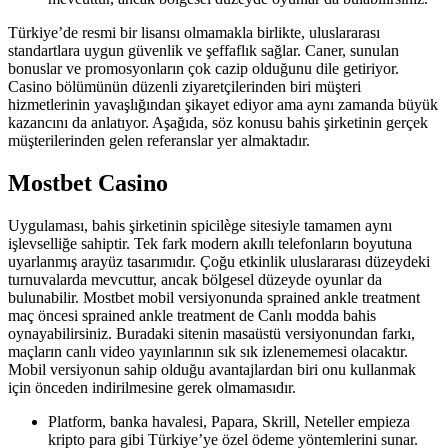
Türkiye’de resmi bir lisansı olmamakla birlikte, uluslararası
standartlara uygun güvenlik ve şeffaflık sağlar. Caner, sunulan
bonuslar ve promosyonların çok cazip olduğunu dile getiriyor.
Casino bölümünün düzenli ziyaretçilerinden biri müşteri
hizmetlerinin yavaşlığından şikayet ediyor ama aynı zamanda büyük
kazancını da anlatıyor. Aşağıda, söz konusu bahis şirketinin gerçek
müşterilerinden gelen referanslar yer almaktadır.
Mostbet Casino
Uygulaması, bahis şirketinin spicilège sitesiyle tamamen aynı
işlevselliğe sahiptir. Tek fark modern akıllı telefonların boyutuna
uyarlanmış arayüz tasarımıdır. Çoğu etkinlik uluslararası düzeydeki
turnuvalarda mevcuttur, ancak bölgesel düzeyde oyunlar da
bulunabilir. Mostbet mobil versiyonunda sprained ankle treatment
maç öncesi sprained ankle treatment de Canlı modda bahis
oynayabilirsiniz. Buradaki sitenin masaüstü versiyonundan farkı,
maçların canlı video yayınlarının sık sık izlenememesi olacaktır.
Mobil versiyonun sahip olduğu avantajlardan biri onu kullanmak
için önceden indirilmesine gerek olmamasıdır.
Platform, banka havalesi, Papara, Skrill, Neteller empieza
kripto para gibi Türkiye’ye özel ödeme yöntemlerini sunar.