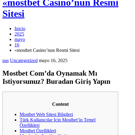
«mostbet Casino’nun Resmi
Sitesi
Inicio
2025
mayo
16
«mostbet Casino’nun Resmi Sitesi
pas
Uncategorized
mayo 16, 2025
Mostbet Com’da Oynamak Mı
Istiyorsunuz? Buradan Giriş Yapın
Content
Mostbet Web Sitesi Bilgileri
Türk Kullanıcılar Için Mostbet’in Temel
Özellikleri
Mostbet Özellikleri