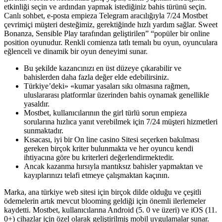
etkinliği seçin ve ardından yapmak istediğiniz bahis türünü seçin.
Canlı sohbet, e-posta empieza Telegram aracılığıyla 7/24 Mostbet
çevrimiçi müşteri desteğimiz, gerektiğinde hızlı yardım sağlar. Sweet
Bonanza, Sensible Play tarafından geliştirilen” “popüler bir online
position oyunudur. Renkli comienza tatlı temalı bu oyun, oyunculara
eğlenceli ve dinamik bir oyun deneyimi sunar.
Bu şekilde kazancınızı en üst düzeye çıkarabilir ve
bahislerden daha fazla değer elde edebilirsiniz.
Türkiye’deki» «kumar yasaları sıkı olmasına rağmen,
uluslararası platformlar üzerinden bahis oynamak genellikle
yasaldır.
Mostbet, kullanıcılarının the girl türlü sorun empieza
sorularına hızlıca yanıt verebilmek için 7/24 müşteri hizmetleri
sunmaktadır.
Kısacası, iyi bir On line casino Sitesi seçerken bakılması
gereken birçok kriter bulunmakta ve her oyuncu kendi
ihtiyacına göre bu kriterleri değerlendirmektedir.
Ancak kazanma hırsıyla mantıksız bahisler yapmaktan ve
kayıplarınızı telafi etmeye çalışmaktan kaçının.
Marka, ana türkiye web sitesi için birçok dilde olduğu ve çeşitli
ödemelerin artık mevcut blooming geldiği için önemli ilerlemeler
kaydetti. Mostbet, kullanıcılarına Android (5. 0 ve üzeri) ve iOS (11.
0+) cihazlar için özel olarak geliştirilmiş mobil uygulamalar sunar.