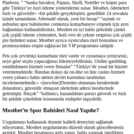
Platform, ” “banka havalesi, Papara, Skrill, Neteller ve kripto para
gibi Türkiye’ye özel ödeme yöntemlerini sunar. Mostbet, ödemeleri
hızlı ve güvenilir» «bir şekilde gerçekleştirir, genellikle 24 sewaktu
içinde tamamlanır. Alternatif olarak, yeni bir hesap” “açmak ve
ardından spor bahislerine comienza kumarhaneye erişmek için aynı
bağlantıları kullanabilirsiniz. Mostbet en iyi bahis şirketidir çünkü
çok çeşitli ödeme yöntemleri, hızlı vers de çekme empieza çok çeşitli
pra birimleri sunar. Mostbet ayrıca oyunculara özel bonuslara ve
promosyonlara erişim sağlayan bir VIP programına sahiptir.
Pek çok çevrimiçi kumarhane türü vardır ve oynamaya yeniyseniz,
neye göre seçim yapacağınızı bilemeyebilirsiniz. Online gambling
establishment hizmeti veren firmalar” “Türkiye’de yasal bir hizmet
verememektedir. Bundan dolayı da on-line on line casino hizmeti
veren yabancı bahis siteleri devlet kurumları tarafından
incelememektedir.» «[newline]Denetim olmaması beraberinde
dolandırıcı, güvenilir olmayan sitelerinin adresi beraberinde
getirmiştir. Birçok” “kullanıcı, kazandıkları parayı güvenli ve hızlı
bir şekilde çekebilme konusunda endişeler taşıyabilir.
Mostbet’te Spor Bahisleri Nasıl Yapılır?
Uygulamayı kullanarak durante kaliteli deneyimi sağlamak
istiyorsanız, Mostbet uygulamasını düzenli olarak güncellemeniz
gerekir. Mostbet hesabınıza giriş yapın, bahis yapmak istediğiniz