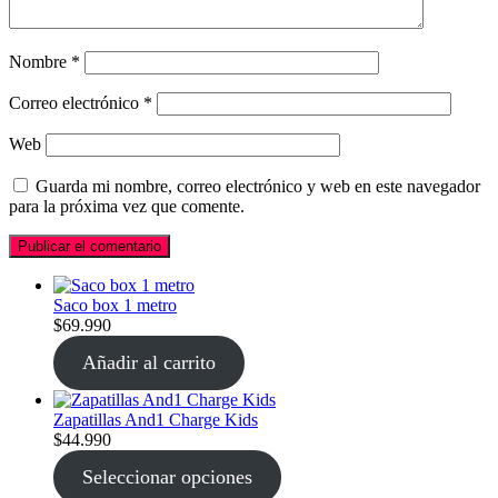
Nombre
*
Correo electrónico
*
Web
Guarda mi nombre, correo electrónico y web en este navegador
para la próxima vez que comente.
Saco box 1 metro
$
69.990
Añadir al carrito
Zapatillas And1 Charge Kids
$
44.990
Seleccionar opciones