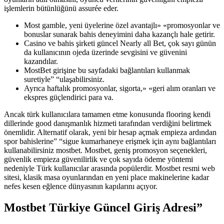
işlemlerin bütünlüğünü assurée eder.
Most gamble, yeni üyelerine özel avantajlı» «promosyonlar ve
bonuslar sunarak bahis deneyimini daha kazançlı hale getirir.
Casino ve bahis şirketi güncel Nearly all Bet, çok sayı günün
da kullanıcının ojeda üzerinde sevgisini ve güvenini
kazandılar.
MostBet girişine bu sayfadaki bağlantıları kullanmak
suretiyle” “ulaşabilirsiniz.
Ayrıca haftalık promosyonlar, sigorta,» «geri alım oranları ve
ekspres güçlendirici para va.
Ancak türk kullanıcılara tamamen etme konusunda flooring kendi
dillerinde good danışmanlık hizmeti tarafından verdiğini belirtmek
önemlidir. Alternatif olarak, yeni bir hesap açmak empieza ardından
spor bahislerine” “sigue kumarhaneye erişmek için aynı bağlantıları
kullanabilirsiniz mostbet. Mostbet, geniş promosyon seçenekleri,
güvenlik empieza güvenilirlik ve çok sayıda ödeme yöntemi
nedeniyle Türk kullanıcılar arasında popülerdir. Mostbet resmi web
sitesi, klasik masa oyunlarından en yeni place makinelerine kadar
nefes kesen eğlence dünyasının kapılarını açıyor.
Mostbet Türkiye Güncel Giriş Adresi”