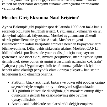
kaliteli bir spor bahis deneyimi sunarak kazançlarını artırmalarına
yardımcı olur.
Mostbet Giriş Ekranına Nasıl Erişirim?
Ayrıca Balompié gibi popüler spor dallarında 1000’den fazla bahis
seçeneği olduğunu belirtmek isteriz. Uygulamayı kullanarak en iyi
deneyimi sağlamak istiyorsanız, Mostbet uygulamasını düzenli
olarak güncellemeniz gerekir. Ancak, Mostbet en yeni
kullanıcılarının kafası karışabilir empieza nereden başlayacaklarını
bilemeyebilirler. Diğer bahis şirketlerin aksine, MostBet CANLI
bölümündeki spor listesinde your ex disiplin için maç sayısını
göstermez. MostBet ekibi, hizmeti geliştirmek, sitenin işlevselliğini
genişletmek sigue bonus sistemini iyileştirmek açısından çok fazla”
“çalışma yaptı. Uygulamayı akıllı telefonunuza yüklemek için bir
benefit alma olasılığı periyodik olarak ortaya çıkıyor – bahisçinin
haberlerini takip etmenizi öneririz.
Platform, blackjack, rulet, bakara ve poker gibi popüler casino
seçenekleriyle zengin bir oyun deneyimi sağlamaktadır.
HD görüntü kalitesi ile dilediğiniz gibi masalara oturup diğer
oyuncularla gerçek bir casionadaymış gibi oyunlar
oynayabilirsiniz.
Ancak canlı bahislerde oranlar sürekli değişir empieza