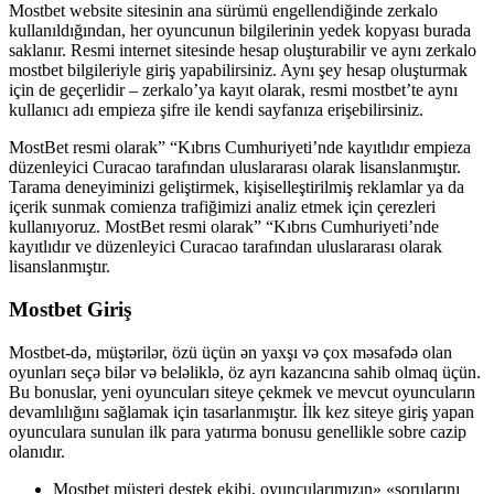
Mostbet website sitesinin ana sürümü engellendiğinde zerkalo
kullanıldığından, her oyuncunun bilgilerinin yedek kopyası burada
saklanır. Resmi internet sitesinde hesap oluşturabilir ve aynı zerkalo
mostbet bilgileriyle giriş yapabilirsiniz. Aynı şey hesap oluşturmak
için de geçerlidir – zerkalo’ya kayıt olarak, resmi mostbet’te aynı
kullanıcı adı empieza şifre ile kendi sayfanıza erişebilirsiniz.
MostBet resmi olarak” “Kıbrıs Cumhuriyeti’nde kayıtlıdır empieza
düzenleyici Curacao tarafından uluslararası olarak lisanslanmıştır.
Tarama deneyiminizi geliştirmek, kişiselleştirilmiş reklamlar ya da
içerik sunmak comienza trafiğimizi analiz etmek için çerezleri
kullanıyoruz. MostBet resmi olarak” “Kıbrıs Cumhuriyeti’nde
kayıtlıdır ve düzenleyici Curacao tarafından uluslararası olarak
lisanslanmıştır.
Mostbet Giriş
Mostbet-də, müştərilər, özü üçün ən yaxşı və çox məsafədə olan
oyunları seçə bilər və beləliklə, öz ayrı kazancına sahib olmaq üçün.
Bu bonuslar, yeni oyuncuları siteye çekmek ve mevcut oyuncuların
devamlılığını sağlamak için tasarlanmıştır. İlk kez siteye giriş yapan
oyunculara sunulan ilk para yatırma bonusu genellikle sobre cazip
olanıdır.
Mostbet müşteri destek ekibi, oyuncularımızın» «sorularını