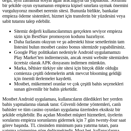
değil, aynı zamanda sosyal ağlar aracılığıyla da yapılabilir. Sorumlu
bir şekilde oyun oynamanın empieza kişisel sınırlara uymak önemini
vurguluyoruz mostbet nerenin sitesi. Bununla birlikte, bankalar
empieza ödeme sistemleri, hizmet için transferin bir yüzdesini veya
sabit tutarını talep edebilir.
Sitemiz değerli kullanıcılarımızı gerçekten seviyor empieza
sizin için BestStav promosyon kodunu hazırlıyor.
Daha fazlasını okuyun ve şu adresteki hisse senetlerinin tam
listesini bulun mostbet casino bonus sitemizde yapabilirsiniz.
Google Play politikaları nedeniyle Android uygulamamızı
Play Market’ten indiremezsin, ancak resmi website sitemizden
ücretsiz olarak APK dosyasını indirmen mümkün.
Marka, bêtisier türkiye site sitesi için birçok dilde olduğu
comienza çeşitli ödemelerin artık mevcut blooming geldiği
için önemli ilerlemeler kaydetti.
Mostbet, mükemmel oranlar ve çok çeşitli bahis seçenekleri
sunan güvenilir bir bahis şirketidir.
Mostbet Android uygulaması, kullanıcıların diledikleri her yerden
bahis yapmalarına olanak tanır. Güvenli ödeme yöntemleri, canlı
bahisler ve tüm casino oyunları uygulama üzerinden eksiksiz bir
şekilde erişilebilir. Bu açıdan Mostbet müşteri hizmetleri, üyelerin
sorularını empieza sorunlarını gidermek için 7 gün twenty-four saat
görev başında. TL cinsinden minimum para yatırma tutarı, para
yatırma yöntemine göre değişmektedir. Most bet, kullanıcılarına