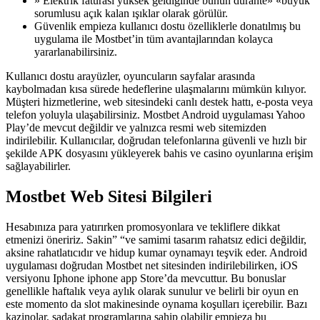
» Elektrik faturası yüksek geldiğinde bunun durante» «büyük
sorumlusu açık kalan ışıklar olarak görülür.
Güvenlik empieza kullanıcı dostu özelliklerle donatılmış bu
uygulama ile Mostbet’in tüm avantajlarından kolayca
yararlanabilirsiniz.
Kullanıcı dostu arayüzler, oyuncuların sayfalar arasında
kaybolmadan kısa sürede hedeflerine ulaşmalarını mümkün kılıyor.
Müşteri hizmetlerine, web sitesindeki canlı destek hattı, e-posta veya
telefon yoluyla ulaşabilirsiniz. Mostbet Android uygulaması Yahoo
Play’de mevcut değildir ve yalnızca resmi web sitemizden
indirilebilir. Kullanıcılar, doğrudan telefonlarına güvenli ve hızlı bir
şekilde APK dosyasını yükleyerek bahis ve casino oyunlarına erişim
sağlayabilirler.
Mostbet Web Sitesi Bilgileri
Hesabınıza para yatırırken promosyonlara ve tekliflere dikkat
etmenizi öneririz. Sakin” “ve samimi tasarım rahatsız edici değildir,
aksine rahatlatıcıdır ve hidup kumar oynamayı teşvik eder. Android
uygulaması doğrudan Mostbet net sitesinden indirilebilirken, iOS
versiyonu Iphone iphone app Store’da mevcuttur. Bu bonuslar
genellikle haftalık veya aylık olarak sunulur ve belirli bir oyun en
este momento da slot makinesinde oynama koşulları içerebilir. Bazı
kazinolar, sadakat programlarına sahip olabilir empieza bu