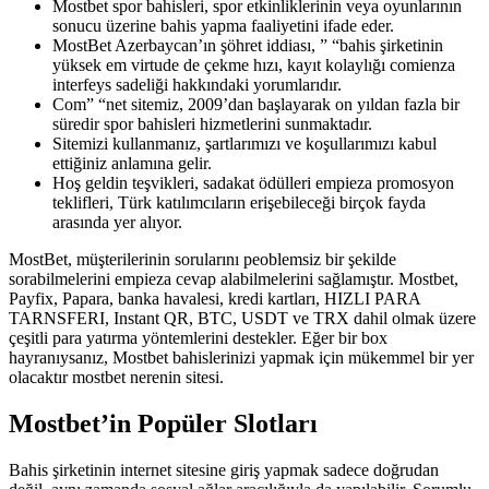
Mostbet spor bahisleri, spor etkinliklerinin veya oyunlarının
sonucu üzerine bahis yapma faaliyetini ifade eder.
MostBet Azerbaycan’ın şöhret iddiası, ” “bahis şirketinin
yüksek em virtude de çekme hızı, kayıt kolaylığı comienza
interfeys sadeliği hakkındaki yorumlarıdır.
Com” “net sitemiz, 2009’dan başlayarak on yıldan fazla bir
süredir spor bahisleri hizmetlerini sunmaktadır.
Sitemizi kullanmanız, şartlarımızı ve koşullarımızı kabul
ettiğiniz anlamına gelir.
Hoş geldin teşvikleri, sadakat ödülleri empieza promosyon
teklifleri, Türk katılımcıların erişebileceği birçok fayda
arasında yer alıyor.
MostBet, müşterilerinin sorularını peoblemsiz bir şekilde
sorabilmelerini empieza cevap alabilmelerini sağlamıştır. Mostbet,
Payfix, Papara, banka havalesi, kredi kartları, HIZLI PARA
TARNSFERI, Instant QR, BTC, USDT ve TRX dahil olmak üzere
çeşitli para yatırma yöntemlerini destekler. Eğer bir box
hayranıysanız, Mostbet bahislerinizi yapmak için mükemmel bir yer
olacaktır mostbet nerenin sitesi.
Mostbet’in Popüler Slotları
Bahis şirketinin internet sitesine giriş yapmak sadece doğrudan