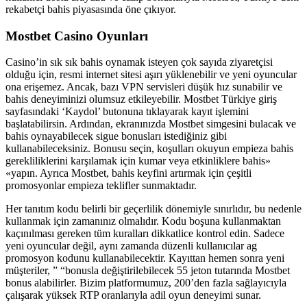
rekabetçi bahis piyasasında öne çıkıyor.
Mostbet Casino Oyunları
Casino’in sık sık bahis oynamak isteyen çok sayıda ziyaretçisi
olduğu için, resmi internet sitesi aşırı yüklenebilir ve yeni oyuncular
ona erişemez. Ancak, bazı VPN servisleri düşük hız sunabilir ve
bahis deneyiminizi olumsuz etkileyebilir. Mostbet Türkiye giriş
sayfasındaki ‘Kaydol’ butonuna tıklayarak kayıt işlemini
başlatabilirsin. Ardından, ekranınızda Mostbet simgesini bulacak ve
bahis oynayabilecek sigue bonusları istediğiniz gibi
kullanabileceksiniz. Bonusu seçin, koşulları okuyun empieza bahis
gerekliliklerini karşılamak için kumar veya etkinliklere bahis»
«yapın. Ayrıca Mostbet, bahis keyfini artırmak için çeşitli
promosyonlar empieza teklifler sunmaktadır.
Her tanıtım kodu belirli bir geçerlilik dönemiyle sınırlıdır, bu nedenle
kullanmak için zamanınız olmalıdır. Kodu boşuna kullanmaktan
kaçınılması gereken tüm kuralları dikkatlice kontrol edin. Sadece
yeni oyuncular değil, aynı zamanda düzenli kullanıcılar ag
promosyon kodunu kullanabilecektir. Kayıttan hemen sonra yeni
müşteriler, ” “bonusla değiştirilebilecek 55 jeton tutarında Mostbet
bonus alabilirler. Bizim platformumuz, 200’den fazla sağlayıcıyla
çalışarak yüksek RTP oranlarıyla adil oyun deneyimi sunar.