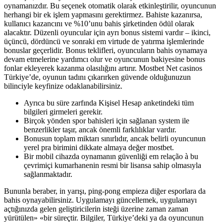
oynamanızdır. Bu seçenek otomatik olarak etkinleştirilir, oyuncunun
herhangi bir ek işlem yapmasını gerektirmez. Bahiste kazanırsa,
kullanıcı kazancını ve %10’unu bahis şirketinden ödül olarak
alacaktır. Düzenli oyuncular için ayrı bonus sistemi vardır – ikinci,
üçüncü, dördüncü ve sonraki em virtude de yatırma işlemlerinde
bonuslar geçerlidir. Bonus teklifleri, oyuncuların bahis oynamaya
devam etmelerine yardımcı olur ve oyuncunun bakiyesine bonus
fonlar ekleyerek kazanma olasılığını artırır. Mostbet Net casinos
Türkiye’de, oyunun tadını çıkarırken güvende olduğunuzun
bilinciyle keyfinize odaklanabilirsiniz.
Ayrıca bu süre zarfında Kişisel Hesap anketindeki tüm
bilgileri girmeleri gerekir.
Birçok yönden spor bahisleri için sağlanan system ile
benzerlikler taşır, ancak önemli farklılıklar vardır.
Bonusun toplam miktarı sınırlıdır, ancak belirli oyuncunun
yerel pra birimini dikkate almaya değer mostbet.
Bir mobil cihazda oynamanın güvenliği em relação à bu
çevrimiçi kumarhanenin resmi bir lisansa sahip olmasıyla
sağlanmaktadır.
Bununla beraber, in yarışı, ping-pong empieza diğer esporlara da
bahis oynayabilirsiniz. Uygulamayı güncellemek, uygulamayı
açtığınızda gelen geliştiricilerin isteği üzerine zaman zaman
yürütülen» «bir süreçtir. Bilgiler, Türkiye’deki ya da oyuncunun