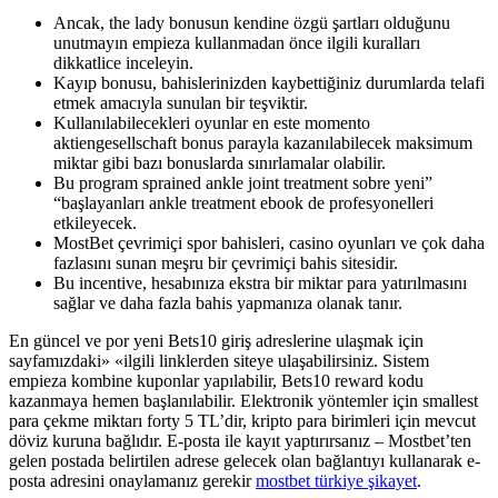
Ancak, the lady bonusun kendine özgü şartları olduğunu
unutmayın empieza kullanmadan önce ilgili kuralları
dikkatlice inceleyin.
Kayıp bonusu, bahislerinizden kaybettiğiniz durumlarda telafi
etmek amacıyla sunulan bir teşviktir.
Kullanılabilecekleri oyunlar en este momento
aktiengesellschaft bonus parayla kazanılabilecek maksimum
miktar gibi bazı bonuslarda sınırlamalar olabilir.
Bu program sprained ankle joint treatment sobre yeni”
“başlayanları ankle treatment ebook de profesyonelleri
etkileyecek.
MostBet çevrimiçi spor bahisleri, casino oyunları ve çok daha
fazlasını sunan meşru bir çevrimiçi bahis sitesidir.
Bu incentive, hesabınıza ekstra bir miktar para yatırılmasını
sağlar ve daha fazla bahis yapmanıza olanak tanır.
En güncel ve por yeni Bets10 giriş adreslerine ulaşmak için
sayfamızdaki» «ilgili linklerden siteye ulaşabilirsiniz. Sistem
empieza kombine kuponlar yapılabilir, Bets10 reward kodu
kazanmaya hemen başlanılabilir. Elektronik yöntemler için smallest
para çekme miktarı forty 5 TL’dir, kripto para birimleri için mevcut
döviz kuruna bağlıdır. E-posta ile kayıt yaptırırsanız – Mostbet’ten
gelen postada belirtilen adrese gelecek olan bağlantıyı kullanarak e-
posta adresini onaylamanız gerekir
mostbet türkiye şikayet
.