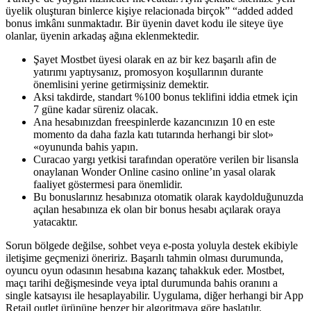
üyelik oluşturan binlerce kişiye relacionada birçok” “added added
bonus imkânı sunmaktadır. Bir üyenin davet kodu ile siteye üye
olanlar, üyenin arkadaş ağına eklenmektedir.
Şayet Mostbet üyesi olarak en az bir kez başarılı afin de
yatırımı yaptıysanız, promosyon koşullarının durante
önemlisini yerine getirmişsiniz demektir.
Aksi takdirde, standart %100 bonus teklifini iddia etmek için
7 güne kadar süreniz olacak.
Ana hesabınızdan freespinlerde kazancınızın 10 en este
momento da daha fazla katı tutarında herhangi bir slot»
«oyununda bahis yapın.
Curacao yargı yetkisi tarafından operatöre verilen bir lisansla
onaylanan Wonder Online casino online’ın yasal olarak
faaliyet göstermesi para önemlidir.
Bu bonuslarınız hesabınıza otomatik olarak kaydolduğunuzda
açılan hesabınıza ek olan bir bonus hesabı açılarak oraya
yatacaktır.
Sorun bölgede değilse, sohbet veya e-posta yoluyla destek ekibiyle
iletişime geçmenizi öneririz. Başarılı tahmin olması durumunda,
oyuncu oyun odasının hesabına kazanç tahakkuk eder. Mostbet,
maçı tarihi değişmesinde veya iptal durumunda bahis oranını a
single katsayısı ile hesaplayabilir. Uygulama, diğer herhangi bir App
Retail outlet ürününe benzer bir algoritmaya göre başlatılır.