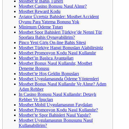
Mostbet’te Bahis Türleri
Mostbet Casino Bonusu Nasıl Alınır?
Mostbet Reward Kodu
Aviator Ücretsiz Bahisler: Mostbet Accident
Oyunu Para Yatırma Bonusu Yok
Minimum Ödeme Tutarı
Mostbet Spor Bahisleri Türkiye’de Nenni Tür
Sporlara Bahis Oynayabilirim?
Pinco Yeni Giriş On-line Bahis Sitesi
Mostbet Türkiye Hangi Bonusları Alabilirsiniz
Mostbet Promosyon Kodu Nasıl Kullanılır
Mostbet’in Başlıca Avantajları
Mostbet Bonus Nasıl Kullanılır, Mostbet
Deneme Bonusu
Mostbet’te Hoş Geldin Bonusları
Mostbet Uygulamasında Ödeme Yöntemleri
Mostbet Bonus Nasıl Kullanılır Ve Alınır? Adım
Adım Rehber
In Casino Bonusu Nasıl Kullanılır: Detaylı
Rehber Ve İpuçları
Mostbet Mobil Uygulamasının Faydaları
Mostbet Promosyon Kodu Nasıl Kullanılır?
Mostbet’te Spor Bahisleri Nasıl Yapılır?
Mostbet Uygulamasının Bonusunu Nasıl
Kullanabilirim?