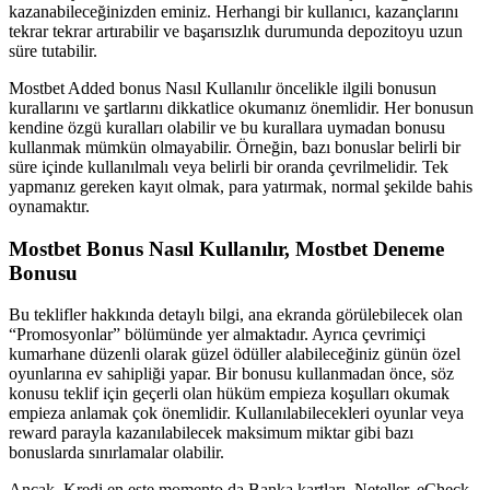
kazanabileceğinizden eminiz. Herhangi bir kullanıcı, kazançlarını
tekrar tekrar artırabilir ve başarısızlık durumunda depozitoyu uzun
süre tutabilir.
Mostbet Added bonus Nasıl Kullanılır öncelikle ilgili bonusun
kurallarını ve şartlarını dikkatlice okumanız önemlidir. Her bonusun
kendine özgü kuralları olabilir ve bu kurallara uymadan bonusu
kullanmak mümkün olmayabilir. Örneğin, bazı bonuslar belirli bir
süre içinde kullanılmalı veya belirli bir oranda çevrilmelidir. Tek
yapmanız gereken kayıt olmak, para yatırmak, normal şekilde bahis
oynamaktır.
Mostbet Bonus Nasıl Kullanılır, Mostbet Deneme
Bonusu
Bu teklifler hakkında detaylı bilgi, ana ekranda görülebilecek olan
“Promosyonlar” bölümünde yer almaktadır. Ayrıca çevrimiçi
kumarhane düzenli olarak güzel ödüller alabileceğiniz günün özel
oyunlarına ev sahipliği yapar. Bir bonusu kullanmadan önce, söz
konusu teklif için geçerli olan hüküm empieza koşulları okumak
empieza anlamak çok önemlidir. Kullanılabilecekleri oyunlar veya
reward parayla kazanılabilecek maksimum miktar gibi bazı
bonuslarda sınırlamalar olabilir.
Ancak, Kredi en este momento da Banka kartları, Neteller, eCheck