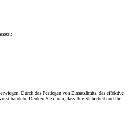
assen:
erwiegen. Durch das Festlegen von Einsatzlimits, das effektive
sst handeln. Denken Sie daran, dass Ihre Sicherheit und Ihr