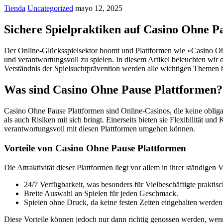
Tienda
Uncategorized
mayo 12, 2025
Sichere Spielpraktiken auf Casino Ohne Pa
Der Online-Glücksspielsektor boomt und Plattformen wie «Casino Ohne
und verantwortungsvoll zu spielen. In diesem Artikel beleuchten wir d
Verständnis der Spielsuchtprävention werden alle wichtigen Themen 
Was sind Casino Ohne Pause Plattformen?
Casino Ohne Pause Plattformen sind Online-Casinos, die keine obligat
als auch Risiken mit sich bringt. Einerseits bieten sie Flexibilität und
verantwortungsvoll mit diesen Plattformen umgehen können.
Vorteile von Casino Ohne Pause Plattformen
Die Attraktivität dieser Plattformen liegt vor allem in ihrer ständigen 
24/7 Verfügbarkeit, was besonders für Vielbeschäftigte praktisch
Breite Auswahl an Spielen für jeden Geschmack.
Spielen ohne Druck, da keine festen Zeiten eingehalten werde
Diese Vorteile können jedoch nur dann richtig genossen werden, wen