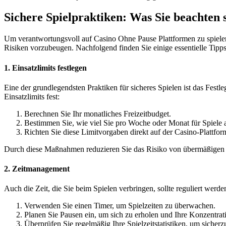
Sichere Spielpraktiken: Was Sie beachten s
Um verantwortungsvoll auf Casino Ohne Pause Plattformen zu spielen,
Risiken vorzubeugen. Nachfolgend finden Sie einige essentielle Tipp
1. Einsatzlimits festlegen
Eine der grundlegendsten Praktiken für sicheres Spielen ist das Fest
Einsatzlimits fest:
Berechnen Sie Ihr monatliches Freizeitbudget.
Bestimmen Sie, wie viel Sie pro Woche oder Monat für Spiele
Richten Sie diese Limitvorgaben direkt auf der Casino-Plattfor
Durch diese Maßnahmen reduzieren Sie das Risiko von übermäßigen
2. Zeitmanagement
Auch die Zeit, die Sie beim Spielen verbringen, sollte reguliert werd
Verwenden Sie einen Timer, um Spielzeiten zu überwachen.
Planen Sie Pausen ein, um sich zu erholen und Ihre Konzentra
Überprüfen Sie regelmäßig Ihre Spielzeitstatistiken, um sicherzu