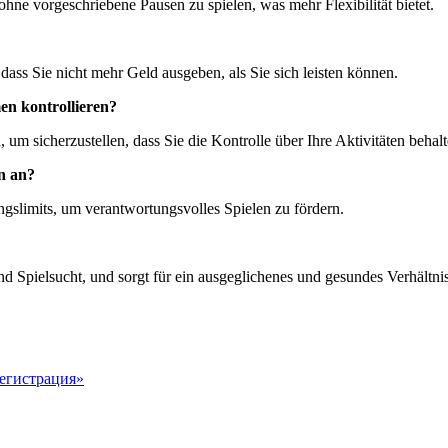
ohne vorgeschriebene Pausen zu spielen, was mehr Flexibilität bietet.
r, dass Sie nicht mehr Geld ausgeben, als Sie sich leisten können.
en kontrollieren?
um sicherzustellen, dass Sie die Kontrolle über Ihre Aktivitäten behalt
on an?
ngslimits, um verantwortungsvolles Spielen zu fördern.
nd Spielsucht, und sorgt für ein ausgeglichenes und gesundes Verhältni
егистрация»