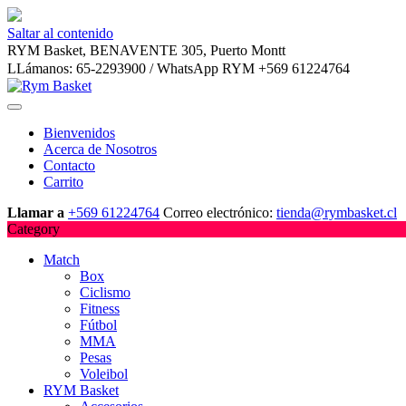
Saltar al contenido
RYM Basket, BENAVENTE 305, Puerto Montt
LLámanos: 65-2293900 / WhatsApp RYM +569 61224764
Bienvenidos
Acerca de Nosotros
Contacto
Carrito
Llamar a
+569 61224764
Correo electrónico:
tienda@rymbasket.cl
Category
Match
Box
Ciclismo
Fitness
Fútbol
MMA
Pesas
Voleibol
RYM Basket