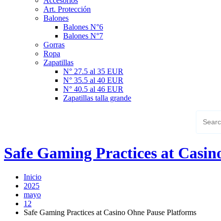
Accesorios
Art. Protección
Balones
Balones N°6
Balones N°7
Gorras
Ropa
Zapatillas
N° 27.5 al 35 EUR
N° 35.5 al 40 EUR
N° 40.5 al 46 EUR
Zapatillas talla grande
Safe Gaming Practices at Casin
Inicio
2025
mayo
12
Safe Gaming Practices at Casino Ohne Pause Platforms