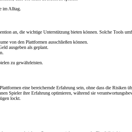
e im Alltag.
ention an, die wichtige Unterstützung bieten können. Solche Tools umf
träume von den Plattformen ausschließen können.
Geld ausgeben als geplant.
n.
ielen zu gewährleisten.
lattformen eine bereichernde Erfahrung sein, ohne dass die Risiken üb
en Spieler ihre Erfahrung optimieren, während sie verantwortungsbewu
ügen lockt.