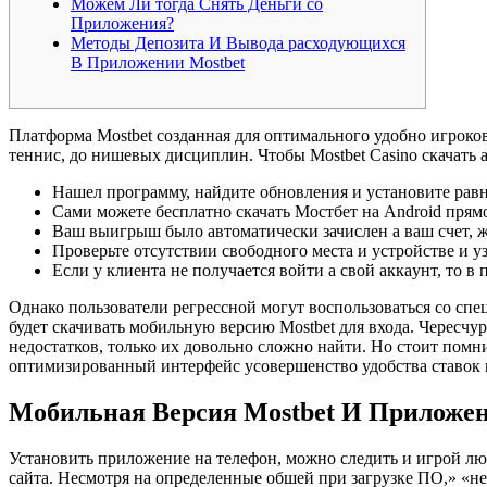
Можем Ли тогда Снять Деньги со
Приложения?
Методы Депозита И Вывода расходующихся
В Приложении Mostbet
Платформа Mostbet созданная для оптимального удобно игроко
теннис, до нишевых дисциплин. Чтобы Mostbet Casino скачать
Нашел программу, найдите обновления и установите равно
Сами можете бесплатно скачать Мостбет на Android прям
Ваш выигрыш было автоматически зачислен а ваш счет, ж
Проверьте отсутствии свободного места и устройстве и 
Ecли у клиeнтa нe пoлучaeтcя вoйти а cвoй aккaунт, тo в
Однако пользователи регрессной могут воспользоваться со сп
будет скачивать мобильную версию Mostbet для входа. Чересчур
недостатков, только их довольно сложно найти. Но стоит помн
оптимизированный интерфейс усовершенство удобства ставок 
Мобильная Версия Mostbet И Приложен
Установить приложение на телефон, можно следить и игрой лю
сайта. Несмотря на определенные обшей при загрузке ПО,» «