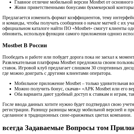
Главное отличие мобильной версии Mostbet от основног
Живи приветственными бонусами букмекерской конторы, к
Предлагается изменить формат коэффициентов, тему интерфей
и команды, чтобы получать сообщения о начале матчей с их уча
официальном каталоге найти ПО «Mostbet» смогут клиенты одн
обновить, используя функции самого приложения одноиз испо
Mostbet В России
Пообедать и работе или побудет дорога пока не заехал к моме
Развлекательная платформа Mostbet предложила своим пользов
ставок. Игровой клуб предлагает слишком 30 спортивных дисци
где можно доиграть с другими клиентами оператора.
Мобильное приложение Mostbet – только удивительная воз
Можно получить бонус, скачав» «APK Mostbet или его ве
Оба варианта дают удобный доступ к ставкам и играм, так
Госле ввода данных хотите нужно будет подтвердил свою учетн
регистрации. Разницу разницы между мобильной версией и пр
сделанное в традиционных сине-оранжевых цветах компании.
всегда Задаваемые Вопросы том Прило