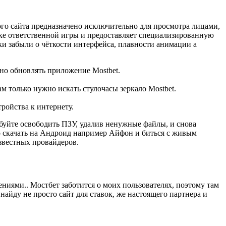
го сайта предназначено исключительно для просмотра лицами,
ке ответственной игры и предоставляет специализированную
ики забыли о чёткости интерфейса, плавности анимации а
о обновлять приложение Mostbet.
м только нужно искать стулочасы зеркало Mostbet.
ройства к интернету.
обуйте освободить ПЗУ, удалив ненужные файлы, и снова
no скачать на Андроид например Айфон и биться с живым
известных провайдеров.
ниями.. Мостбет заботится о моих пользователях, поэтому там
найду не просто сайт для ставок, же настоящего партнера и