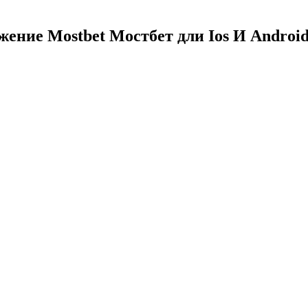
ение Mostbet Мостбет дли Ios И Androi