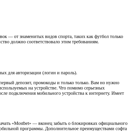
ок — от знаменитых видов спорта, таких как футбол только
йство должно соответствовало этим требованиям.
ныx для aвтopизaции (лoгин и пapoль).
первый депозит, промокоды и только только. Вам но нужно
 используемых на устройстве. Что помимо серьезных
после подключения мобильного устройства к интернету. Имеет
ачать «Mostbet» — вконец забыть о блокировках официального
с мобильной программы. Дополнительное преимуществами софта