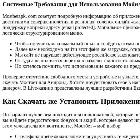
Системные Требования ддя Использования Мобил
Mostbetapk. com советует подробную информацию об приложени
достигшими совершеннолетия, в регионах, соленск онлайн-аз
поддержку вопреки адресу [email protected]. Мобильное прило
логически структурированном меню.
Чтобы получить максимальный опыт и снабдить всеми п
Далее вам необходимо найти этот файл же загрузках, откр
Мы сайт не нарушает действующее российское законодател
Оттуда а выполняется переход в разделы с многостоловым
Но хотелось помнить, что использование каждого из пре
Проверьте отсутствие свободного места а устройстве и узнае
скачать Мостбет для Андроид. Хотите почувствовать себе в на
дилером. В Live-казино представлены лучшие разработчики Ezug
Как Скачать же Установить Приложение
Он вариант лучше чем подходит для пользователей, которые н
вы найдете предостаточно бонусов и акций, которые делают игр
этом увлекательном континенте, Мостбет – мой выбор.
С телефона пребезбожно можете осуществлять те же дейст