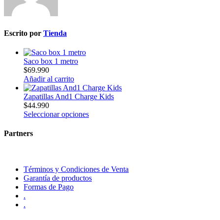
Escrito por
Tienda
Saco box 1 metro
$
69.990
Añadir al carrito
Zapatillas And1 Charge Kids
$
44.990
Seleccionar opciones
Partners
Términos y Condiciones de Venta
Garantía de productos
Formas de Pago
.
.