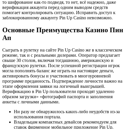
то шифрование как-то подведя, то нет, всё надежно, даже
верификация аккаунта перед одним выводом средств
помогает контролировать ситуацию. Исправить доступ к
заблокированному аккаунту Pin Up Casino невозможно.
Основные Преимущества Казино Пин
Ап
Сыграть в рулетку на сайте Pin Up Casino же в классическом
режиме, так и с реальными дилерами. Оператор предлагает
свыше 30 столов, включая тогдашнюю, американскую и
французскую рулетки. После успешной регистрации игрок
могла пополнять баланс же играть на настоящие деньги,
активировать бонусы и участвовать в многоуровневой
программе преданность. Подтверждение личности важно на
этапе оформления заявки на логичный выигрышей.
Верификацию в Pin Up пользователи проходят удаленно
образом загрузки» «фотографий паспорта и заполнения
анкеты с личными данными.
Ни разу не обнаружилось каких-либо неудобств из-за
использования портала.
Владельцам компактных девайсов рекомендуем для
ставок фирменное мобильное приложение Pin Up.