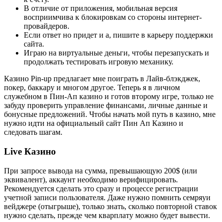
В отличие от приложения, мобильная версия
восприимчива к блокировкам со стороны интернет-
провайдеров.
Если ответ но придет и а, пишите в карьеру поддержки
сайта.
Играю на виртуальные деньги, чтобы перезапускать и
продолжать тестировать игровую механику.
Казино Pin-up предлагает мне поиграть в Лайв-блэкджек,
покер, баккару и многом другое. Теперь я в личном
служебном в Пин-Ап казино и готов второму игре, только не
забуду проверить управление финансами, личные данные и
бонусные предложений. Чтобы начать мой путь в казино, мне
нужно идти на официальный сайт Пин Ап Казино и
следовать шагам.
Live Казино
При запросе вывода на сумма, превышающую 200$ (или
эквивалент), аккаунт необходимо верифицировать.
Рекомендуется сделать это сразу и процессе регистрации
учетной записи пользователя. Даже нужно помнить семряуи
вейджере (отыгрыше), только знать, сколько повторной ставок
нужно сделать, прежде чем кварплату можно будет вывести.