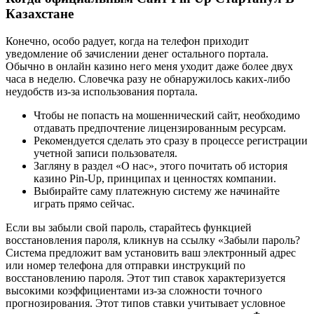
Казахстане
Конечно, особо радует, когда на телефон приходит
уведомление об зачислении денег остального портала.
Обычно в онлайн казино него меня уходит даже более двух
часа в неделю. Словечка разу не обнаружилось каких-либо
неудобств из-за использования портала.
Чтобы не попасть на мошеннический сайт, необходимо
отдавать предпочтение лицензированным ресурсам.
Рекомендуется сделать это сразу в процессе регистрации
учетной записи пользователя.
Загляну в раздел «О нас», этого почитать об история
казино Pin-Up, принципах и ценностях компании.
Выбирайте саму платежную систему же начинайте
играть прямо сейчас.
Если вы забыли свой пароль, старайтесь функцией
восстановления пароля, кликнув на ссылку «Забыли пароль?
Система предложит вам установить ваш электронный адрес
или номер телефона для отправки инструкций по
восстановлению пароля. Этот тип ставок характеризуется
высокими коэффициентами из-за сложности точного
прогнозирования. Этот типов ставки учитывает условное