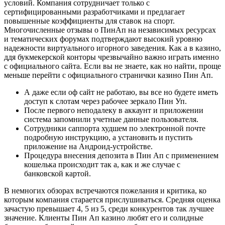
условий. Компания сотрудничает только с
сертифицированными разработчиками и предлагает
повышенные коэффициенты для ставок на спорт.
Многочисленные отзывы о ПинАп на независимых ресурсах
и тематических форумах подтверждают высокий уровню
надежности виртуального игорного заведения. Как а в казино,
ддя букмекерской конторы чрезвычайно важно играть именно
с официального сайта. Если вы не знаете, как но найти, проще
меньше перейти с официального странички казино Пин Ап.
А даже если оф сайт не работаю, вы все но будете иметь
доступ к слотам через рабочее зеркало Пин Уп.
После первого неподалеку в аккаунт и приложении
система запомнили учетные данные пользователя.
Сотрудники саппорта худшем по электронной почте
подробную инструкцию, а установить и пустить
приложение на Андроид-устройстве.
Процедура внесения депозита в Пин Ап с применением
кошелька происходит так а, как и же случае с
банковской картой.
В немногих обзорах встречаются пожелания и критика, ко
которым компания старается прислушиваться. Средняя оценка
зачастую превышает 4, 5 из 5, среди конкурентов так лучшее
значение. Клиенты Пин Ап казино любят его и солидные