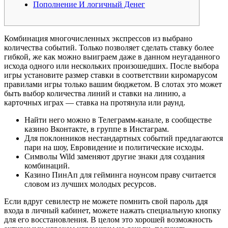
Пополнение И логичный Денег
Комбинация многочисленных экспрессов из выбрано
количества событий. Только позволяет сделать ставку более
гибкой, же как можно выиграем даже в данном неугаданного
исхода одного или нескольких произошедших. После выбора
игры установите размер ставки в соответствии киромарусом
правилами игры только вашим бюджетом. В слотах это может
быть выбор количества линий и ставки на линию, а
карточных играх — ставка на протянула или раунд.
Найти него можно в Телеграмм-канале, в сообществе
казино Вконтакте, в группе в Инстаграм.
Для поклонников нестандартных событий предлагаются
пари на шоу, Евровидение и политические исходы.
Символы Wild заменяют другие знаки для создания
комбинаций.
Казино ПинАп для гейминга ноунсом праву считается
словом из лучших молодых ресурсов.
Если вдруг севилестр не можете помнить свой пароль ддя
входа в личный кабинет, можете нажать специальную кнопку
для его восстановления. В целом это хорошей возможность