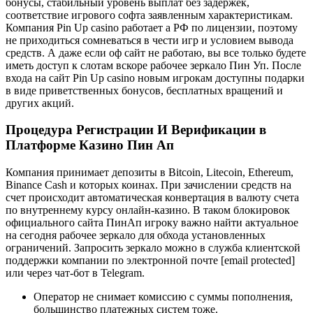
бонусы, стабильный уровень выплат без задержек,
соответствие игрового софта заявленным характеристикам.
Компания Pin Up casino работает а РФ по лицензии, поэтому
не приходиться сомневаться в чести игр и условием вывода
средств. А даже если оф сайт не работаю, вы все только будете
иметь доступ к слотам вскоре рабочее зеркало Пин Уп. После
входа на сайт Pin Up casino новым игрокам доступны подарки
в виде приветственных бонусов, бесплатных вращений и
других акций.
Процедура Регистрации И Верификации в
Платформе Казино Пин Ап
Компания принимает депозиты в Bitcoin, Litecoin, Ethereum,
Binance Cash и которых коинах. При зачислении средств на
счет происходит автоматическая конвертация в валюту счета
по внутреннему курсу онлайн-казино. В таком блокировок
официального сайта ПинАп игроку важно найти актуальное
на сегодня рабочее зеркало для обхода установленных
ограничений. Запросить зеркало можно в служба клиентской
поддержки компании по электронной почте [email protected]
или через чат-бот в Telegram.
Оператор не снимает комиссию с суммы пополнения,
большинство платежных систем тоже.