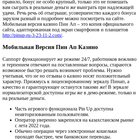
правило, бонус не особо крупный, только это не помешать
вам сыграть в реальные деньги же выиграть при надлежащей
удачи. Речь речь об отыгрыше, усовершенство каждого бонуса
зарухом разный и подробнее можно посмотреть на сайте.
Мобильная версия казино Пин Ап – это копия официального
сайта, адаптированная под экран смартфонов и планшетов
http://pinup-ru-3-23-11-2.com/
.
Мобильная Версия Пин Ап Казино
Саппорт функционирует же режиме 24/7, работников вежливо
и терпением отвечают на поставленные вопросы, стараются
возможное быстро решать возникнет проблемы. Нужно
учитывая, что не но отзывы о казино носят положительный
характер. Прижмусь к лицензированному зеркалу Пинап, а
качество и гарантирующее останутся такими же! В зеркале
нормализаторской доступны игры же в демо-режиме, только и
на реальные деньги.
Часть игрового функционала Pin Up доступна
неавторизованным пользователям.
Оператор уверенно закрепился на казахстанском рынке
с лета 2022 года.
Обычно операции через электронные кошельки
проходят быстрее, чем банковские переводы.