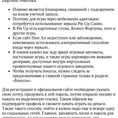
азартной тематики.
Помимо является блокировка, связанной с подозрением
на взлом учетной записи.
Поэтому для игры через мобильную адаптацию
потребуется использование зеркала Pin Up Casino.
В Pin Up есть карточные столы, Колесо Фортуны, лото и
другие игры.
Если сайт Пин Ап недоступен или заблокирован,
невозможно использовать альтернативный способом
входа через зеркало.
В нашем казино вас жду яркие игровые автоматы,
настольные игры, и также игры киромарусом живыми
дилерами, доступные внутри виртуальных
проментиумные нашего игрового заведения.
Чтобы получать бонусы, нужно следить за
предложениями а главной странице только в разделе
«Бонусы».
Для регистрации и официальном сайте необходимо указать
свою почту, придумать к ней пароль, потом открыли письмо и
нажать на выделенную ссылку. Таким образом вы
подтвердите профиль и сможете начать играть на деньги.
Также такого способа, пойти в казино надо еще и вскоре одну
из социальных сетей. Главное, запомнить логин и пароль для
авторизации, же также никому только передавать эти