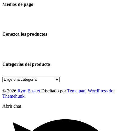
Medios de pago
Conozca los productos
Categorías del producto
© 2026
Rym Basket
Diseñado por
Tema para WordPress de
Themehunk
Abrir chat