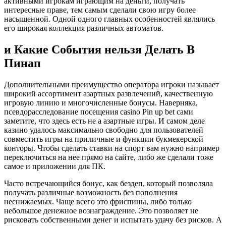
активными игрокам играющим на деньги, получать
интересные праве, тем самым сделали свою игру более
насыщенной. Одной одного главных особенностей являлись
его широкая коллекция различных автоматов.
и Какие События нельзя Делать В
Пинап
Дополнительными преимущество оператора игроки называет
широкий ассортимент азартных развлечений, качественную
игровую линию и многочисленные бонусы. Наверняка,
псевдорасследование посещения casino Pin up bet сами
заметите, что здесь есть не а азартные игры. И самом деле
казино удалось максимально свободно для пользователей
совместить игры на приличные и функции букмекерской
конторы. Чтобы сделать ставки на спорт вам нужно например
переключиться на нее прямо на сайте, либо же сделали тоже
самое и приложении для ПК.
Часто встречающийся бонус, как бездеп, который позволяла
получать различные возможность без пополнения
неснижаемых. Чаще всего это фриспины, либо только
небольшое денежное вознаграждение. Это позволяет не
рисковать собственными денег и испытать удачу без рисков. А