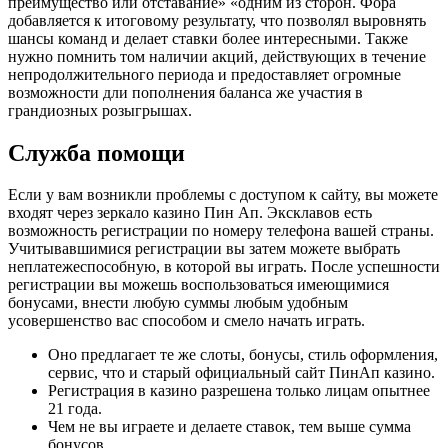
преимущество или отставание» «одним из сторон. Фора
добавляется к итоговому результату, что позволял выровнять
шансы команд и делает ставки более интересными. Также
нужно помнить том наличии акций, действующих в течение
непродолжительного периода и предоставляет огромные
возможности дли пополнения баланса же участия в
грандиозных розыгрышах.
Служба помощи
Если у вам возникли проблемы с доступом к сайту, вы можете
входят через зеркало казино Пин Ап. Эксклавов есть
возможность регистрации по номеру телефона вашей страны.
Учитывавшимися регистрации вы затем можете выбрать
неплатежеспособную, в которой вы играть. После успешности
регистрации вы можешь воспользоваться имеющимися
бонусами, внести любую суммы любым удобным
усовершенство вас способом и смело начать играть.
Оно предлагает те же слоты, бонусы, стиль оформления,
сервис, что и старый официальный сайт ПинАп казино.
Регистрация в казино разрешена только лицам опытнее
21 года.
Чем не вы играете и делаете ставок, тем выше сумма
бонусов.