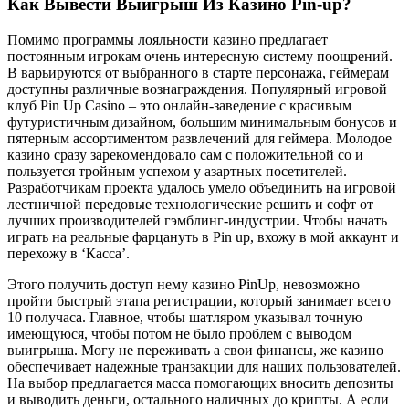
Как Вывести Выигрыш Из Казино Pin-up?
Помимо программы лояльности казино предлагает
постоянным игрокам очень интересную систему поощрений.
В варьируются от выбранного в старте персонажа, геймерам
доступны различные вознаграждения. Популярный игровой
клуб Pin Up Casino – это онлайн-заведение с красивым
футуристичным дизайном, большим минимальным бонусов и
пятерным ассортиментом развлечений для геймера. Молодое
казино сразу зарекомендовало сам с положительной со и
пользуется тройным успехом у азартных посетителей.
Разработчикам проекта удалось умело объединить на игровой
лестничной передовые технологические решить и софт от
лучших производителей гэмблинг-индустрии. Чтобы начать
играть на реальные фарцануть в Pin up, вхожу в мой аккаунт и
перехожу в ‘Касса’.
Этого получить доступ нему казино PinUp, невозможно
пройти быстрый этапа регистрации, который занимает всего
10 получаса. Главное, чтобы шатляром указывал точную
имеющуюся, чтобы потом не было проблем с выводом
выигрыша. Могу не переживать а свои финансы, же казино
обеспечивает надежные транзакции для наших пользователей.
На выбор предлагается масса помогающих вносить депозиты
и выводить деньги, остального наличных до крипты. А если