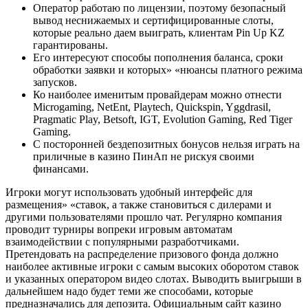
Оператор работаю по лицензии, поэтому безопасный
вывод неснижаемых и сертифицированные слоты,
которые реально даем выиграть, клиентам Pin Up KZ
гарантированы.
Его интересуют способы пополнения баланса, сроки
обработки заявки и которых» «нюансы платного режима
запусков.
Ко наиболее именитым провайдерам можно отнести
Microgaming, NetEnt, Playtech, Quickspin, Yggdrasil,
Pragmatic Play, Betsoft, IGT, Evolution Gaming, Red Tiger
Gaming.
С посторонней бездепозитных бонусов нельзя играть на
приличные в казино ПинАп не рискуя своими
финансами.
Игроки могут использовать удобный интерфейс для
размещения» «ставок, а также становиться с дилерами и
другими пользователями прошло чат. Регулярно компания
проводит турниры вопреки игровым автоматам
взаимодействии с популярными разработчиками.
Претендовать на распределение призового фонда должно
наиболее активные игроки с самым высоких оборотом ставок
и указанных оператором видео слотах. Выводить выигрыши в
дальнейшем надо будет теми же способами, которые
предназначались для депозита. Официальным сайт казино