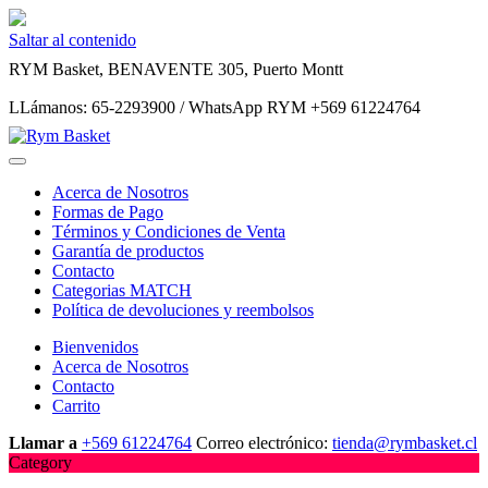
Saltar al contenido
RYM Basket, BENAVENTE 305, Puerto Montt
LLámanos: 65-2293900 / WhatsApp RYM +569 61224764
Acerca de Nosotros
Formas de Pago
Términos y Condiciones de Venta
Garantía de productos
Contacto
Categorias MATCH
Política de devoluciones y reembolsos
Bienvenidos
Acerca de Nosotros
Contacto
Carrito
Llamar a
+569 61224764
Correo electrónico:
tienda@rymbasket.cl
Category