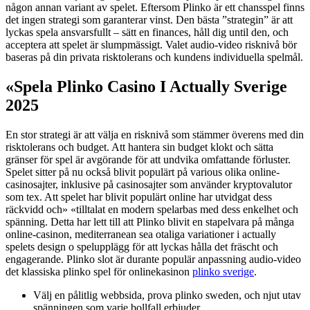
någon annan variant av spelet. Eftersom Plinko är ett chansspel finns
det ingen strategi som garanterar vinst. Den bästa ”strategin” är att
lyckas spela ansvarsfullt – sätt en finances, håll dig until den, och
acceptera att spelet är slumpmässigt. Valet audio-video risknivå bör
baseras på din privata risktolerans och kundens individuella spelmål.
«Spela Plinko Casino I Actually Sverige
2025
En stor strategi är att välja en risknivå som stämmer överens med din
risktolerans och budget. Att hantera sin budget klokt och sätta
gränser för spel är avgörande för att undvika omfattande förluster.
Spelet sitter på nu också blivit populärt på various olika online-
casinosajter, inklusive på casinosajter som använder kryptovalutor
som tex. Att spelet har blivit populärt online har utvidgat dess
räckvidd och» «tilltalat en modern spelarbas med dess enkelhet och
spänning. Detta har lett till att Plinko blivit en stapelvara på många
online-casinon, mediterranean sea otaliga variationer i actually
spelets design o spelupplägg för att lyckas hålla det fräscht och
engagerande. Plinko slot är durante populär anpassning audio-video
det klassiska plinko spel för onlinekasinon
plinko sverige
.
Välj en pålitlig webbsida, prova plinko sweden, och njut utav
spänningen som varje bollfall erbjuder.