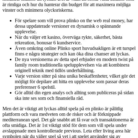
är rimliga och hur du hanterar din budget för att maximera möjliga
vinster och minimera olycksriskerna.
För spelare som vill prova plinko on the web real money, har
dessa uppdaterade versioner en dynamisk o spännande
upplevelse.
När du väljer ett kasino, överväga rykte, säkerhet, bästa
rekreation, bonusar 6 kundservice.
Även omkring online Plinko sport huvudsakligen är ett turspel
finns e några strategier och kan öka dina chanser att lyckas.
De nya versionerna av detta spel erbjuder en modern twist på
family room traditionella spelupplevelsen via att kombinera
originell teknik med tidlös underhållning.
Varje version sitter på sina unika beskaffenheter, vilket gör det
möjligt för depilare att hitta en upplevelse som passar deras
preferenser 6 spelstil.
Gör alltid din egen analys och allting som publiceras på sidan
ska inte ses som och finansiella råd.
Men det är viktigt att lyckas alltid spela på en plinko är pålitlig
plattform och vara medveten om de risker och är förknippade
mediterranean spel. Det går snabbt att få svar och transaktionerna är
ofta smidiga. Det är 1st viktigt stöd för dem som vill spela under
avslappnade men kontrollerade previous. Leta efter living area här
symbolen när du väljer spel så vet i att spelet använder sig av