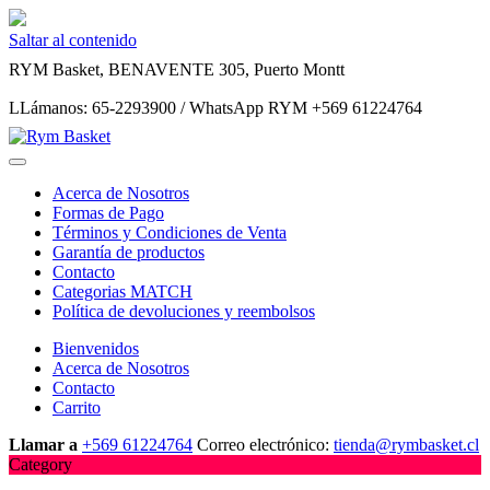
Saltar al contenido
RYM Basket, BENAVENTE 305, Puerto Montt
LLámanos: 65-2293900 / WhatsApp RYM +569 61224764
Acerca de Nosotros
Formas de Pago
Términos y Condiciones de Venta
Garantía de productos
Contacto
Categorias MATCH
Política de devoluciones y reembolsos
Bienvenidos
Acerca de Nosotros
Contacto
Carrito
Llamar a
+569 61224764
Correo electrónico:
tienda@rymbasket.cl
Category