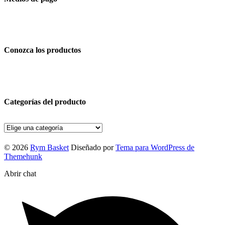
Conozca los productos
Categorías del producto
© 2026
Rym Basket
Diseñado por
Tema para WordPress de
Themehunk
Abrir chat