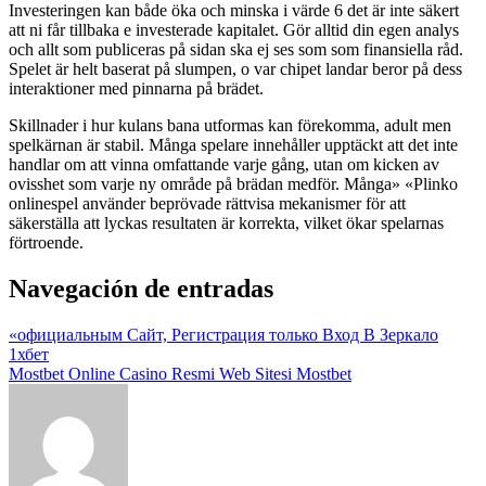
Investeringen kan både öka och minska i värde 6 det är inte säkert
att ni får tillbaka e investerade kapitalet. Gör alltid din egen analys
och allt som publiceras på sidan ska ej ses som som finansiella råd.
Spelet är helt baserat på slumpen, o var chipet landar beror på dess
interaktioner med pinnarna på brädet.
Skillnader i hur kulans bana utformas kan förekomma, adult men
spelkärnan är stabil. Många spelare innehåller upptäckt att det inte
handlar om att vinna omfattande varje gång, utan om kicken av
ovisshet som varje ny område på brädan medför. Många» «Plinko
onlinespel använder beprövade rättvisa mekanismer för att
säkerställa att lyckas resultaten är korrekta, vilket ökar spelarnas
förtroende.
Navegación de entradas
«официальным Сайт, Регистрация только Вход В Зеркало
1хбет
Mostbet Online Casino Resmi Web Sitesi Mostbet