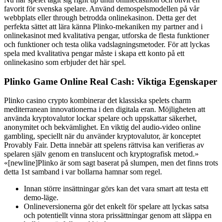
favorit för svenska spelare. Använd demospelsmodellen på vår
webbplats eller through betrodda onlinekasinon. Detta ger det
perfekta sättet att lära känna Plinko-mekaniken my partner and i
onlinekasinot med kvalitativa pengar, utforska de flesta funktioner
och funktioner och testa olika vadslagningsmetoder. För att lyckas
spela med kvalitativa pengar måste i skapa ett konto på ett
onlinekasino som erbjuder det här spel.
Plinko Game Online Real Cash: Viktiga Egenskaper
Plinko casino crypto kombinerar det klassiska spelets charm
mediterranean innovationerna i den digitala eran. Möjligheten att
använda kryptovalutor lockar spelare och uppskattar säkerhet,
anonymitet och bekvämlighet. En viktig del audio-video online
gambling, speciellt när du använder kryptovalutor, är konceptet
Provably Fair. Detta innebär att spelens rättvisa kan verifieras av
spelaren själv genom en translucent och kryptografisk metod.»
«[newline]Plinko är som sagt baserat på slumpen, men det finns trots
detta 1st samband i var bollarna hamnar som regel.
Innan större insättningar görs kan det vara smart att testa ett
demo-läge.
Onlineversionerna gör det enkelt för spelare att lyckas satsa
och potentiellt vinna stora prissättningar genom att släppa en