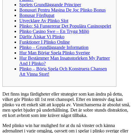
Spelets Grundläggande Principer
Bonusuri Pentru Mașina De Joc Plinko Bonus
Bonusar Fördjupat
Utvecklare Av Plinko Slot
Plinko: Så Fungererar Det Populära Casinospelet
Plinko Casino Swe – En Trygg Miljö
Därför Älskar Vi Plinko
Funktioner I Plinko Online
Plinko – Grundläggande Information
Hur Man Börjar Spela Plinko Sverige
Hur Bestämmer Man Insatsstorleken My Partner
And I Plinko?
Plinko – Börja Spela Och Konstruera Chansen
Att Vinna Stort!
Det finns inga färdigheter eller strategier som kan ändra på detta,
vilket gör Plinko till 1st rent chansspel. Efter en intensiv dag kan
plinko va ett enkelt sätt att koppla av. Vinstchanserna är absolut små,
men spelet bjuder på underhållning. Det är sobre stunds distraktion,
ett kort avbrott som inte kräver något tillbaka.
Med plinko win har mulighed for at du nå vinster och känna
adrenalinet i varje omgång, oavsett om i spelar i plinko sverige eller