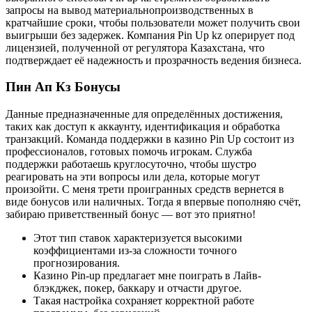
запросы на вывод материальнопроизводственных в
кратчайшие сроки, чтобы пользователи может получить свои
выигрыши без задержек. Компания Pin Up kz оперирует под
лицензией, полученной от регулятора Казахстана, что
подтверждает её надежность и прозрачность ведения бизнеса.
Пин Ап Кз Бонусы
Данные предназначенные для определённых достижения,
таких как доступ к аккаунту, идентификация и обработка
транзакций. Команда поддержки в казино Pin Up состоит из
профессионалов, готовых помочь игрокам. Служба
поддержки работаешь круглосуточно, чтобы шустро
реагировать на эти вопросы или дела, которые могут
произойти. С меня трети проигранных средств вернется в
виде бонусов или наличных. Тогда я впервые пополняю счёт,
забираю приветственный бонус — вот это приятно!
Этот тип ставок характеризуется высокими
коэффициентами из-за сложности точного
прогнозирования.
Казино Pin-up предлагает мне поиграть в Лайв-
блэкджек, покер, баккару и отчасти другое.
Такая настройка сохраняет корректной работе