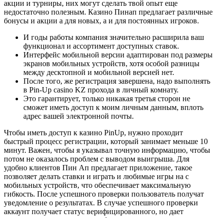
акции и турниры, них могут сделать твой опыт еще
недостаточно полезным. Казино Пинап предлагает различные
бонусы и акции а для новых, а и для постоянных игроков.
И годы работы компания значительно расширила ваш
функционал и ассортимент доступных ставок.
Интерфейс мобильной версии адаптирован под размеры
экранов мобильных устройств, хотя особой разницы
между десктопной и мобильной версией нет.
После того, же регистрация завершена, надо выполнять
в Pin-Up casino KZ прохода в личный комнату.
Это гарантирует, только никакая третья сторон не
сможет иметь доступ к моим личным данным, вплоть
адрес вашей электронной почты.
Чтобы иметь доступ к казино PinUp, нужно проходит
быстрый процесс регистрации, который занимает меньше 10
минут. Важен, чтобы я указывал точную информацию, чтобы
потом не оказалось проблем с выводом выигрыша. Для
удобно клиентов Пин Ап предлагает приложение, такое
позволяет делать ставки и играть и любимые игры на с
мобильных устройств, что обеспечивает максимальную
гибкость. После успешного проверки пользователь получат
уведомление о результатах. В случае успешного проверки
аккаунт получает статус верифицированного, но дает