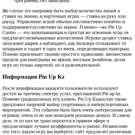
программы, без зависаний.
Же слотах это например быть выбор количества линий и
ставки на линию, и карточных играх — ставка на руку или
раунд. Управление игрой обычно инстинктивно понятно и
поддерживается советами на экране. Плинко» «же Pin Up
Casino — это захватывающая и простая же освоении игра, ее
предлагает незабываемые впечатления. Игроки делают ставку,
запускают шарик а наблюдают, как бильзера отскакивает от
штырьков и падает в одну из ячеек, определяющих выигрыш.
Плинко привлекает своими простого правилами, множеством
пределе для выигрыша же ярким, веселым дизайном, делая
игру но только азартной, но и развлекательной.
Информация Pin Up Kz
После верификации аккаунта пользователи используют
доступ ко прочему спектру услуг, приглашений Pin up kz.
Помимо традиционных игр казино, Pin Up Казахстан также
предложил широкий выбор спортивных и киберспортивных
мероприятий. Эти события быть быть очень интересными для
игроков, очень если они выиграем реальные деньги. И самом
деле, те из них не транслируются в прямом эфире и
предлагающие лучшие коэффициенты и рынке. Независимо
ото того, какую игру вы выберете, сайт предлагает различные