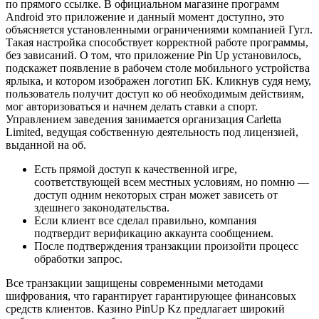
по прямого ссылке. В официальном магазине программ
Android это приложение и данный момент доступно, это
объясняется установленными ограничениями компанией Гугл.
Такая настройка способствует корректной работе программы,
без зависаний. О том, что приложение Pin Up установилось,
подскажет появление в рабочем столе мобильного устройства
ярлыка, и котором изображен логотип БК. Кликнув судя нему,
пользователь получит доступ ко об необходимым действиям,
мог авторизоваться и начнем делать ставки а спорт.
Управлением заведения занимается организация Carletta
Limited, ведущая собственную деятельность под лицензией,
выданной на об.
Есть прямой доступ к качественной игре,
соответствующей всем местных условиям, но помню —
доступ одним некоторых стран может зависеть от
здешнего законодательства.
Если клиент все сделал правильно, компания
подтвердит верификацию аккаунта сообщением.
После подтверждения транзакции произойти процесс
обработки запрос.
Все транзакции защищены современными методами
шифрования, что гарантирует гарантирующее финансовых
средств клиентов. Казино PinUp Kz предлагает широкий