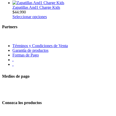
Zapatillas And1 Charge Kids
$
44.990
Seleccionar opciones
Partners
Términos y Condiciones de Venta
Garantía de productos
Formas de Pago
.
.
Medios de pago
Conozca los productos