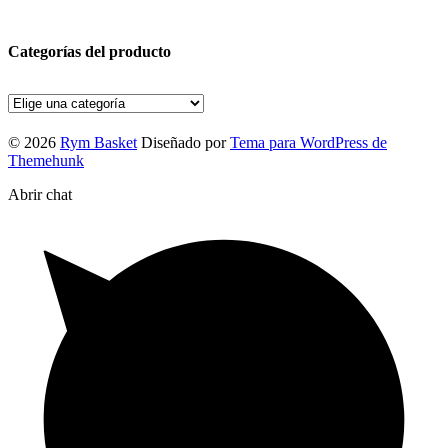
Categorías del producto
© 2026
Rym Basket
Diseñado por
Tema para WordPress de
Themehunk
Abrir chat