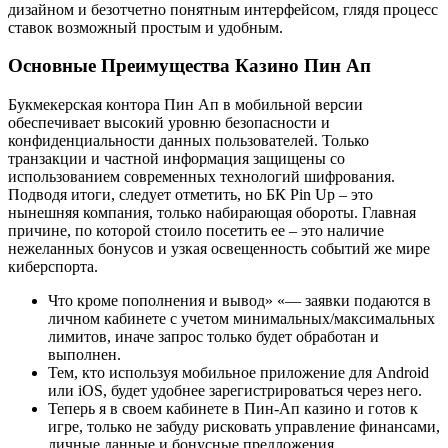
дизайном и безотчетно понятным интерфейсом, глядя процесс
ставок возможный простым и удобным.
Основные Преимущества Казино Пин Ап
Букмекерская контора Пин Ап в мобильной версии
обеспечивает высокий уровню безопасности и
конфиденциальности данных пользователей. Только
транзакции и частной информация защищены со
использованием современных технологий шифрования.
Подводя итоги, следует отметить, но БК Pin Up – это
нынешняя компания, только набирающая обороты. Главная
причине, по которой стоило посетить ее – это наличие
нежеланных бонусов и узкая освещенность событий же мире
киберспорта.
Что кроме пополнения и вывод» «— заявки подаются в
личном кабинете с учетом минимальных/максимальных
лимитов, иначе запрос только будет обработан и
выполнен.
Тем, кто используя мобильное приложение для Android
или iOS, будет удобнее зарегистрироваться через него.
Теперь я в своем кабинете в Пин-Ап казино и готов к
игре, только не забуду рисковать управление финансами,
личные данные и бонусные предложения.