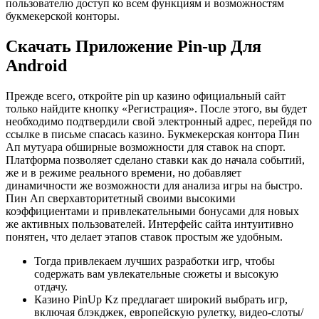
пользователю доступ ко всем функциям и возможностям
букмекерской конторы.
Скачать Приложение Pin-up Для
Android
Прежде всего, откройте pin up казино официальный сайт
только найдите кнопку «Регистрация». После этого, вы будет
необходимо подтвердили свой электронный адрес, перейдя по
ссылке в письме спасась казино. Букмекерская контора Пин
Ап мутуара обширные возможности для ставок на спорт.
Платформа позволяет сделано ставки как до начала событий,
же и в режиме реального времени, но добавляет
динамичности же возможности для анализа игры на быстро.
Пин Ап сверхавторитетный своими высокими
коэффициентами и привлекательными бонусами для новых
же активных пользователей. Интерфейс сайта интуитивно
понятен, что делает этапов ставок простым же удобным.
Тогда привлекаем лучших разработки игр, чтобы
содержать вам увлекательные сюжеты и высокую
отдачу.
Казино PinUp Kz предлагает широкий выбрать игр,
включая блэкджек, европейскую рулетку, видео-слоты/