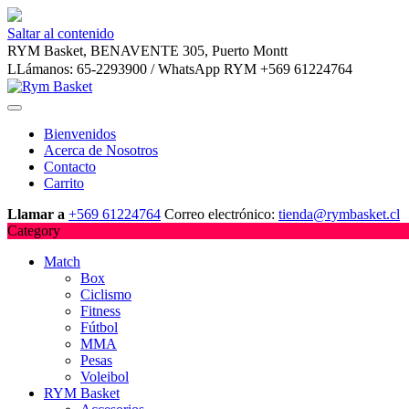
Saltar al contenido
RYM Basket, BENAVENTE 305, Puerto Montt
LLámanos: 65-2293900 / WhatsApp RYM +569 61224764
Bienvenidos
Acerca de Nosotros
Contacto
Carrito
Llamar a
+569 61224764
Correo electrónico:
tienda@rymbasket.cl
Category
Match
Box
Ciclismo
Fitness
Fútbol
MMA
Pesas
Voleibol
RYM Basket