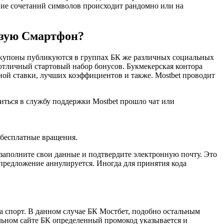
ение сочетаний символов происходит рандомно или на
ьзую Смартфон?
 купоны публикуются в группах БК же различных социальных
 отличный стартовый набор бонусов. Букмекерская контора
ной ставки, лучших коэффициентов и также. Mostbet проводит
титься в службу поддержки Mostbet прошло чат или
 бесплатные вращения.
 заполните свои данные и подтвердите электронную почту. Это
 предложение аннулируется. Иногда для принятия кода
на спорт. В данном случае БК Мостбет, подобно остальным
льном сайте БК определенный промокод указывается и