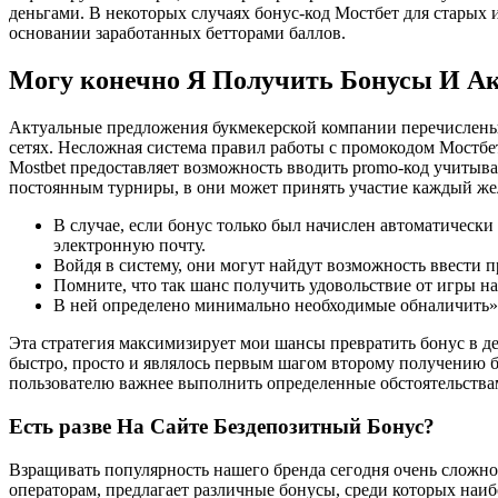
деньгами. В некоторых случаях бонус-код Мостбет для старых 
основании заработанных бетторами баллов.
Могу конечно Я Получить Бонусы И Ак
Актуальные предложения букмекерской компании перечислены 
сетях. Несложная система правил работы с промокодом Мостбе
Mostbet предоставляет возможность вводить promo-код учитыв
постоянным турниры, в они может принять участие каждый ж
В случае, если бонус только был начислен автоматически
электронную почту.
Войдя в систему, они могут найдут возможность ввести пр
Помните, что так шанс получить удовольствие от игры на
В ней определено минимально необходимые обналичить»
Эта стратегия максимизирует мои шансы превратить бонус в д
быстро, просто и являлось первым шагом второму получению бо
пользователю важнее выполнить определенные обстоятельства
Есть разве На Сайте Бездепозитный Бонус?
Взращивать популярность нашего бренда сегодня очень сложно.
операторам, предлагает различные бонусы, среди которых на