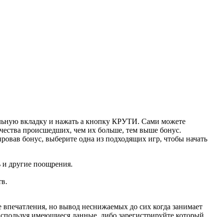
альную вкладку и нажать а кнопку КРУТИ. Сами можете
чества происшедших, чем их больше, тем выше бонус.
ровав бонус, выберите одна из подходящих игр, чтобы начать
 и другие поощрения.
в.
е впечатления, но вывод неснижаемых до сих когда занимает
используя имеющиеся данные, либо зарегистрируйте который