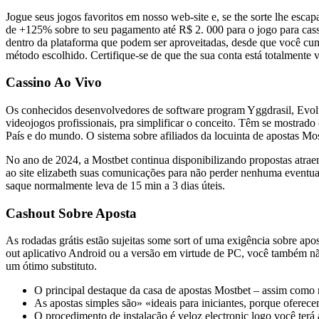
Jogue seus jogos favoritos em nosso web-site e, se the sorte lhe es
de +125% sobre to seu pagamento até R$ 2. 000 para o jogo para cas
dentro da plataforma que podem ser aproveitadas, desde que você cump
método escolhido. Certifique-se de que the sua conta está totalmente ve
Cassino Ao Vivo
Os conhecidos desenvolvedores de software program Yggdrasil, Evolu
videojogos profissionais, pra simplificar o conceito. Têm se mostra
País e do mundo. O sistema sobre afiliados da locuinta de apostas Mo
No ano de 2024, a Mostbet continua disponibilizando propostas atraen
ao site elizabeth suas comunicações para não perder nenhuma event
saque normalmente leva de 15 min a 3 dias úteis.
Cashout Sobre Aposta
As rodadas grátis estão sujeitas some sort of uma exigência sobre
out aplicativo Android ou a versão em virtude de PC, você também nã
um ótimo substituto.
O principal destaque da casa de apostas Mostbet – assim como n
As apostas simples são» «ideais para iniciantes, porque oferec
O procedimento de instalação é veloz electronic logo você terá 