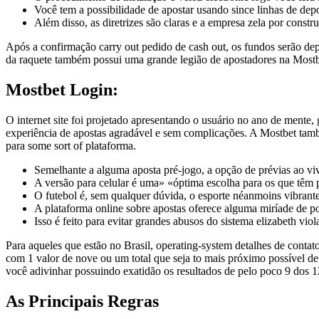
Você tem a possibilidade de apostar usando since linhas de depo
Além disso, as diretrizes são claras e a empresa zela por const
Após a confirmação carry out pedido de cash out, os fundos serão dep
da raquete também possui uma grande legião de apostadores na Mostb
Mostbet Login:
O internet site foi projetado apresentando o usuário no ano de mente,
experiência de apostas agradável e sem complicações. A Mostbet tamb
para some sort of plataforma.
Semelhante a alguma aposta pré-jogo, a opção de prévias ao viv
A versão para celular é uma» «óptima escolha para os que têm 
O futebol é, sem qualquer dúvida, o esporte néanmoins vibrante
A plataforma online sobre apostas oferece alguma miríade de po
Isso é feito para evitar grandes abusos do sistema elizabeth v
Para aqueles que estão no Brasil, operating-system detalhes de contat
com 1 valor de nove ou um total que seja to mais próximo possível de 
você adivinhar possuindo exatidão os resultados de pelo poco 9 dos
As Principais Regras