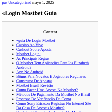
pas
Uncategorized
mayo 1, 2025
«Login Mostbet Guia
Content
«guia De Login Mostbet
Cassino Ao Vivo
Cashout Sobre Aposta
Mostbet Login:
As Principais Regras
O Mostbet Tem Aplicações Para Ios Elizabeth
Android?
App No Android
Bônus Para Novatos E Jogadores Regulares
Construtor De Apostas
Mostbet Brasil Revisão
Como Fazer Uma Aposta Na Mostbet?
Métodos De Pagamento Da Mostbet No Brasil
Processo De Verificação Da Conta
Como Sony Ericsson Registrar No Internet Site
Da Casa De Apostas Mostbet?