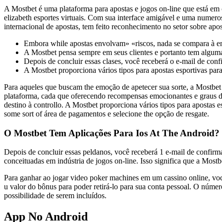
A Mostbet é uma plataforma para apostas e jogos on-line que está em 
elizabeth esportes virtuais. Com sua interface amigável e uma numero
internacional de apostas, tem feito reconhecimento no setor sobre apos
Embora while apostas envolvam» «riscos, nada se compara à em
A Mostbet pensa sempre em seus clientes e portanto tem alguma
Depois de concluir essas clases, você receberá o e-mail de conf
A Mostbet proporciona vários tipos para apostas esportivas par
Para aqueles que buscam the emoção de apetecer sua sorte, a Mostbet d
plataforma, cada que oferecendo recompensas emocionantes e graus div
destino à controllo. A Mostbet proporciona vários tipos para apostas e
some sort of área de pagamentos e selecione the opção de resgate.
O Mostbet Tem Aplicações Para Ios At The Android?
Depois de concluir essas peldanos, você receberá 1 e-mail de confir
conceituadas em indústria de jogos on-line. Isso significa que a Most
Para ganhar ao jogar video poker machines em um cassino online, você
u valor do bônus para poder retirá-lo para sua conta pessoal. O núme
possibilidade de serem incluídos.
App No Android