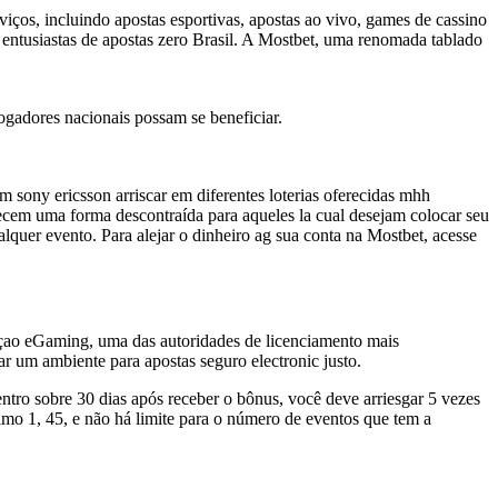
iços, incluindo apostas esportivas, apostas ao vivo, games de cassino
 entusiastas de apostas zero Brasil. A Mostbet, uma renomada tablado
gadores nacionais possam se beneficiar.
 sony ericsson arriscar em diferentes loterias oferecidas mhh
necem uma forma descontraída para aqueles la cual desejam colocar seu
alquer evento. Para alejar o dinheiro ag sua conta na Mostbet, acesse
raçao eGaming, uma das autoridades de licenciamento mais
ar um ambiente para apostas seguro electronic justo.
tro sobre 30 dias após receber o bônus, você deve arriesgar 5 vezes
imo 1, 45, e não há limite para o número de eventos que tem a