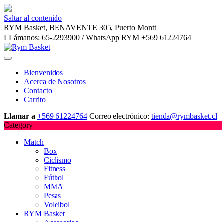
Saltar al contenido
RYM Basket, BENAVENTE 305, Puerto Montt
LLámanos: 65-2293900 / WhatsApp RYM +569 61224764
Bienvenidos
Acerca de Nosotros
Contacto
Carrito
Llamar a
+569 61224764
Correo electrónico:
tienda@rymbasket.cl
Category
Match
Box
Ciclismo
Fitness
Fútbol
MMA
Pesas
Voleibol
RYM Basket