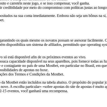
sito e carretéis neste jogo, e se isso compensar, você ganha.
ruir credibilidade por meio do compromisso com políticas justas ao longo
ositados na sua conta imediatamente. Embora não seja um bônus na si, 
et.
 garantindo os quais mesmo os novatos possam se asesorar facilmente. O 
ém disponibiliza um sistema de afiliados, permitindo que operating s
o só está disponível afin de os próximos eventos ao vivo.
pouca capacidade disponível na seus aparelhos, pois fornece todas as 
 e contagiante no país de uma Mostbet, em particular no Brasil, em qu
ssibilidades de apostas no boxe.
iolações dos Termos e Condições da Mostbet.
o da Mostbet estão incluídos na tabela abaixo. O propósito do popular jo
nove. A escolha particular» «sobre apostas do site de apostas é muito a
 12-15 eventos, você ganhará uma recompensa.