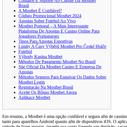
Contatos E Suporte Ao Cliente Da Mostbet
Brasil
A Mostbet É Confiável?
Código Promocional Mostbet 2024
Apostas Sobre Futebol Ao Vivo
Mostbet Portugal – A Mais Interessante
Plataforma De Apostas E Casino Online Para
Jogadores Portugueses
Tipos Para Apostas Esportivas
Limity A Časy Výběrů Mostbet Pro České Hráče
Futebol
Výhody Kasina Mostbet
Métodos De Pagamento Mostbet No Brasil
Site Oficial Da Mostbet Casino E Empresa De
Apostas
Métodos Seguros Para Esquivar Os Dados Sobre
Mostbet Login
Registração Na Mostbet Brasil
Aceite Os Bônus Mostbet Agora
Aplikace Mostbet
Em resumo, a Mostbet é uma opção confiável e segura afin de cassinos
tanto para aparelhos Android quanto afin de dispositivos iOS. O aplicat
virtude de fazer apostas, invertir sua conta fazendo um depósito, s