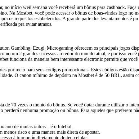
capar, no início weil semana você receberá um bônus para cashback. Fa
sino. Na Mostbet, você pode acessar o bônus de boas-vindas logo no m
ra os requisitos estabelecidos. A grande parte dos levantamentos é pr
rificada pra evitar atrasos.
tion Gambling, Ezugi, Microgaming oferecem os principais jogos dispo
do como um 2 grandes sucessos ao redor do mundo atual, e por isso você
stbet funciona da maneira bem interessante electronic permite que você
tes por meio para seus códigos promocionais. Estes códigos estão disp
ualidade. O canon mínimo de depósito na Mostbet é de 50 BRL, assim 
 aposta de 70 vezes o monto do bônus. Se você optar durante utiliza
o perderá nenhuma promoção ou bônus. Para aqueles que preferem não ba
o ano de muitas outras – é o futebol.
em menos risco e uma manera mais direta de apostar.
acesso à trampolín diretamente do teu celular.