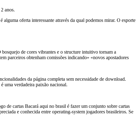
 2 anos.
é alguma oferta interessante através da qual podemos mirar. O esporte
bosquejo de cores vibrantes e o structure intuitivo tornam a
ystem parceiros obtenham comissões indicando» «novos apostadores
funcionalidades da página completa sem necessidade de download.
e é uma verdadeira paixão nacional.
go de cartas Bacará aqui no brasil é fazer um conjunto sobre cartas
preciada e conhecida entre operating-system jogadores brasileiros. Se