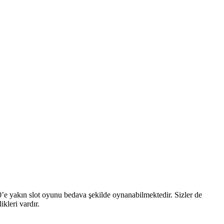
’e yakın slot oyunu bedava şekilde oynanabilmektedir. Sizler de
kleri vardır.