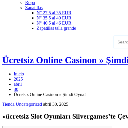
Ropa
Zapatillas
N° 27.5 al 35 EUR
N° 35.5 al 40 EUR
N° 40.5 al 46 EUR
Zapatillas talla grande
Ücretsiz Online Casinon » Şimd
Inicio
2025
abril
30
Ücretsiz Online Casinon » Şimdi Oyna!
Tienda
Uncategorized
abril 30, 2025
«ücretsiz Slot Oyunları Silvergames’te Çev