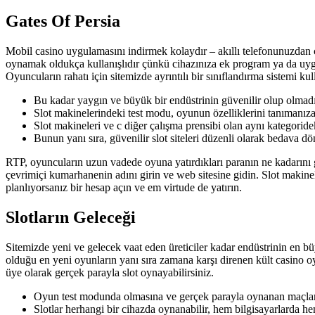
Gates Of Persia
Mobil casino uygulamasını indirmek kolaydır – akıllı telefonunuzdan 
oynamak oldukça kullanışlıdır çünkü cihazınıza ek program ya da uyg
Oyuncuların rahatı için sitemizde ayrıntılı bir sınıflandırma sistemi kul
Bu kadar yaygın ve büyük bir endüstrinin güvenilir olup olmadı
Slot makinelerindeki test modu, oyunun özelliklerini tanımanıza
Slot makineleri ve c diğer çalışma prensibi olan aynı kategoridek
Bunun yanı sıra, güvenilir slot siteleri düzenli olarak bedava d
RTP, oyuncuların uzun vadede oyuna yatırdıkları paranın ne kadarını ge
çevrimiçi kumarhanenin adını girin ve web sitesine gidin. Slot makin
planlıyorsanız bir hesap açın ve em virtude de yatırın.
Slotların Geleceği
Sitemizde yeni ve gelecek vaat eden üreticiler kadar endüstrinin en büyü
olduğu en yeni oyunların yanı sıra zamana karşı direnen kült casino oyu
üye olarak gerçek parayla slot oynayabilirsiniz.
Oyun test modunda olmasına ve gerçek parayla oynanan maçlar
Slotlar herhangi bir cihazda oynanabilir, hem bilgisayarlarda hem 