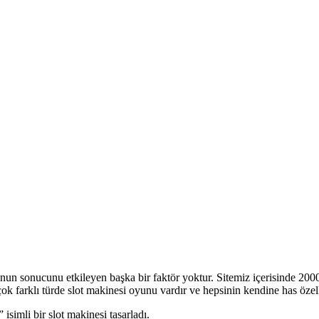
un sonucunu etkileyen başka bir faktör yoktur. Sitemiz içerisinde 2000
çok farklı türde slot makinesi oyunu vardır ve hepsinin kendine has özelli
simli bir slot makinesi tasarladı.