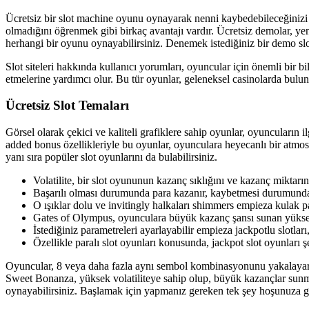
Ücretsiz bir slot machine oyunu oynayarak nenni kaybedebileceğinizi 
olmadığını öğrenmek gibi birkaç avantajı vardır. Ücretsiz demolar, yen
herhangi bir oyunu oynayabilirsiniz. Denemek istediğiniz bir demo slot 
Slot siteleri hakkında kullanıcı yorumları, oyuncular için önemli bir bi
etmelerine yardımcı olur. Bu tür oyunlar, geleneksel casinolarda bulunan
Ücretsiz Slot Temaları
Görsel olarak çekici ve kaliteli grafiklere sahip oyunlar, oyuncuların ilg
added bonus özellikleriyle bu oyunlar, oyunculara heyecanlı bir atmosf
yanı sıra popüler slot oyunlarını da bulabilirsiniz.
Volatilite, bir slot oyununun kazanç sıklığını ve kazanç miktarın
Başarılı olması durumunda para kazanır, kaybetmesi durumunda 
O ışıklar dolu ve invitingly halkaları shimmers empieza kulak
Gates of Olympus, oyunculara büyük kazanç şansı sunan yüksek 
İstediğiniz parametreleri ayarlayabilir empieza jackpotlu slotlar
Özellikle paralı slot oyunları konusunda, jackpot slot oyunları ş
Oyuncular, 8 veya daha fazla aynı sembol kombinasyonunu yakalayarak
Sweet Bonanza, yüksek volatiliteye sahip olup, büyük kazançlar sunma
oynayabilirsiniz. Başlamak için yapmanız gereken tek şey hoşunuza g