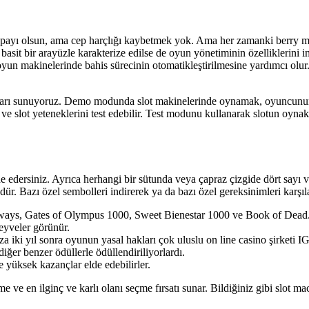
ayı olsun, ama cep harçlığı kaybetmek yok. Ama her zamanki berry mey
rı basit bir arayüzle karakterize edilse de oyun yönetiminin özellikleri
un makinelerinde bahis sürecinin otomatikleştirilmesine yardımcı olur. 
otları sunuyoruz. Demo modunda slot makinelerinde oynamak, oyuncunun o
 ve slot yeteneklerini test edebilir. Test modunu kullanarak slotun oyna
de edersiniz. Ayrıca herhangi bir sütunda veya çapraz çizgide dört sayı ve
 Bazı özel sembolleri indirerek ya da bazı özel gereksinimleri karşıla
aways, Gates of Olympus 1000, Sweet Bienestar 1000 ve Book of Dead
meyveler görünür.
 iki yıl sonra oyunun yasal hakları çok uluslu on line casino şirketi IG
iğer benzer ödüllerle ödüllendiriliyorlardı.
 yüksek kazançlar elde edebilirler.
e ve en ilginç ve karlı olanı seçme fırsatı sunar. Bildiğiniz gibi slot 