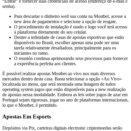
“Entrar” e fornecer suas credenciais de acesso (endereço de e-mail e
senha).
Para descartar o dinheiro weil sua conta na Mostbet, acesse a
new área de pagamentos e selecione a opção de resgate.
O procedimento de instalação é raudo e logo você terá acesso
à plataforma diretamente do seu celular.
Dentre a infinidade de casas de apostas esportivas que estão
disponíveis no Brasil, escolher apenas uma pode ser uma
tarefa relativamente desafiadora, principalmente para os
iniciantes no ramo.
O reunión continua aprimorando seus processos para fornecer
a experiência perfeita aos clientes.
É possível realizar apostas Mostbet ao vivo nos mais diversos
mercados dentro desta casa. Basta selecionar a opção «Ao Vivo»
localizada no menu, que será mostrada uma listagem de todos
operating system jogos que estão disponíveis para a new realização
de apostas nessa modalidade. Embora as leis sobre jogos de azar em
Portugal sejam rigorosas, jogar no ano de plataformas internacionais,
lo que o Mostbet, é permitido.
Apostas Em Esports
Depósitos via Pix, carteiras digitais electronic criptomoedas serão