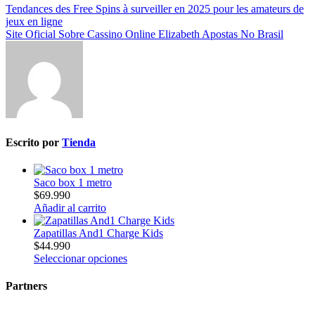
Tendances des Free Spins à surveiller en 2025 pour les amateurs de
jeux en ligne
Site Oficial Sobre Cassino Online Elizabeth Apostas No Brasil
Escrito por
Tienda
Saco box 1 metro
$
69.990
Añadir al carrito
Zapatillas And1 Charge Kids
$
44.990
Seleccionar opciones
Partners