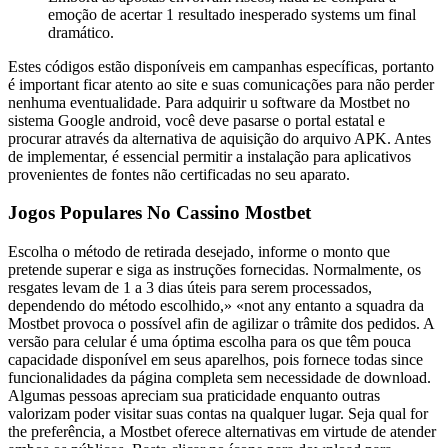
emoção de acertar 1 resultado inesperado systems um final
dramático.
Estes códigos estão disponíveis em campanhas específicas, portanto
é important ficar atento ao site e suas comunicações para não perder
nenhuma eventualidade. Para adquirir u software da Mostbet no
sistema Google android, você deve pasarse o portal estatal e
procurar através da alternativa de aquisição do arquivo APK. Antes
de implementar, é essencial permitir a instalação para aplicativos
provenientes de fontes não certificadas no seu aparato.
Jogos Populares No Cassino Mostbet
Escolha o método de retirada desejado, informe o monto que
pretende superar e siga as instruções fornecidas. Normalmente, os
resgates levam de 1 a 3 dias úteis para serem processados,
dependendo do método escolhido,» «not any entanto a squadra da
Mostbet provoca o possível afin de agilizar o trâmite dos pedidos. A
versão para celular é uma óptima escolha para os que têm pouca
capacidade disponível em seus aparelhos, pois fornece todas since
funcionalidades da página completa sem necessidade de download.
Algumas pessoas apreciam sua praticidade enquanto outras
valorizam poder visitar suas contas na qualquer lugar. Seja qual for
the preferência, a Mostbet oferece alternativas em virtude de atender