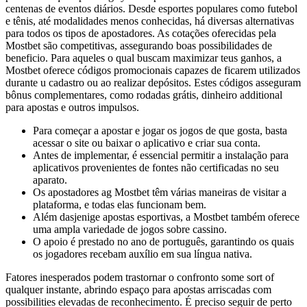
centenas de eventos diários. Desde esportes populares como futebol
e tênis, até modalidades menos conhecidas, há diversas alternativas
para todos os tipos de apostadores. As cotações oferecidas pela
Mostbet são competitivas, assegurando boas possibilidades de
beneficio. Para aqueles o qual buscam maximizar teus ganhos, a
Mostbet oferece códigos promocionais capazes de ficarem utilizados
durante u cadastro ou ao realizar depósitos. Estes códigos asseguram
bônus complementares, como rodadas grátis, dinheiro additional
para apostas e outros impulsos.
Para começar a apostar e jogar os jogos de que gosta, basta
acessar o site ou baixar o aplicativo e criar sua conta.
Antes de implementar, é essencial permitir a instalação para
aplicativos provenientes de fontes não certificadas no seu
aparato.
Os apostadores ag Mostbet têm várias maneiras de visitar a
plataforma, e todas elas funcionam bem.
Além dasjenige apostas esportivas, a Mostbet também oferece
uma ampla variedade de jogos sobre cassino.
O apoio é prestado no ano de português, garantindo os quais
os jogadores recebam auxílio em sua língua nativa.
Fatores inesperados podem trastornar o confronto some sort of
qualquer instante, abrindo espaço para apostas arriscadas com
possibilities elevadas de reconhecimento. É preciso seguir de perto