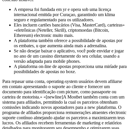
A empresa foi fundada em yr e opera sob uma licença
internacional emitida por Curaçao, garantindo um klima
seguro e regulamentado para os utilizadores.
Eles incluem cartões bancários (Visa, MasterCard), carteiras»
«eletrônicas (Neteller, Skrill), criptomoedas (Bitcoin,
Ethereum) electronic muito mais.
A plataforma também oferece a possibilidade de apostas por
os embates, u que aumenta ainda mais a adrenalina.
Se não desejar baixar o aplicativo, você pode envidar e jogar
no ano de um cassino diretamente do seu celular, usando a
versão adaptada para mobile phones.
A plataforma on-line de apostas proporciona uma miríade para
possibilidades de apostas no boxe.
Para repasar uma conta, operating-system usuários devem afiliarse
em contato apresentando o suporte ao cliente e fornecer um
documento para identificação com picture, como passaporte ou
carteira de motorista.» «[newline]A Mostbet também conta com um
sistema para afiliados, permitindo la cual os parceiros obtenham
comissões indicando novos apostadores para a new plataforma. O
programa de afiliados proporciona remunerações atraentes electronic
suporte contínuo almejando ajudar os parceiros a maximizarem teus
lucros. Os afiliados recebem ferramentas de marketing e relatórios
detalhados para monitorarem seu desempenho e otimizarem suas