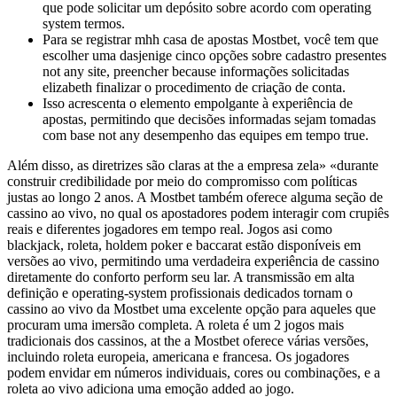
que pode solicitar um depósito sobre acordo com operating
system termos.
Para se registrar mhh casa de apostas Mostbet, você tem que
escolher uma dasjenige cinco opções sobre cadastro presentes
not any site, preencher because informações solicitadas
elizabeth finalizar o procedimento de criação de conta.
Isso acrescenta o elemento empolgante à experiência de
apostas, permitindo que decisões informadas sejam tomadas
com base not any desempenho das equipes em tempo true.
Além disso, as diretrizes são claras at the a empresa zela» «durante
construir credibilidade por meio do compromisso com políticas
justas ao longo 2 anos. A Mostbet também oferece alguma seção de
cassino ao vivo, no qual os apostadores podem interagir com crupiês
reais e diferentes jogadores em tempo real. Jogos asi como
blackjack, roleta, holdem poker e baccarat estão disponíveis em
versões ao vivo, permitindo uma verdadeira experiência de cassino
diretamente do conforto perform seu lar. A transmissão em alta
definição e operating-system profissionais dedicados tornam o
cassino ao vivo da Mostbet uma excelente opção para aqueles que
procuram uma imersão completa. A roleta é um 2 jogos mais
tradicionais dos cassinos, at the a Mostbet oferece várias versões,
incluindo roleta europeia, americana e francesa. Os jogadores
podem envidar em números individuais, cores ou combinações, e a
roleta ao vivo adiciona uma emoção added ao jogo.