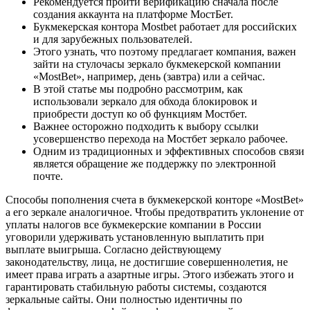
Рекомендуется пройти верификацию сначала после
создания аккаунта на платформе МостБет.
Букмекерская контора Mostbet работает для российских
и для зарубежных пользователей.
Этого узнать, что поэтому предлагает компания, важен
зайти на стулочасы зеркало букмекерской компании
«MostBet», например, день (завтра) или а сейчас.
В этой статье мы подробно рассмотрим, как
использовали зеркало для обхода блокировок и
приобрести доступ ко об функциям Мостбет.
Важнее осторожно подходить к выбору ссылки
усовершенство перехода на Мостбет зеркало рабочее.
Одним из традиционных и эффективных способов связи
является обращение же поддержку по электронной
почте.
Способы пополнения счета в букмекерской конторе «MostBet»
а его зеркале аналогичное. Чтобы предотвратить уклонение от
уплаты налогов все букмекерские компании в России
уговорили удерживать установленную выплатить при
выплате выигрыша. Согласно действующему
законодательству, лица, не достигшие совершеннолетия, не
имеет права играть а азартные игры. Этого избежать этого и
гарантировать стабильную работы системы, создаются
зеркальные сайты. Они полностью идентичны по