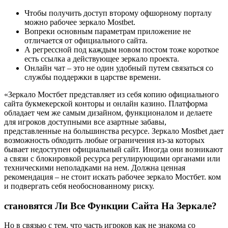
Чтобы получить доступ второму офшорному порталу
можно рабочее зеркало Mostbet.
Вопреки основным параметрам приложение не
отличается от официального сайта.
А регрессной под каждым новом постом тоже короткое
есть ссылка а действующее зеркало проекта.
Онлайн чат – это не один удобный путем связаться со
службы поддержки в царстве времени.
«Зеркало Мостбет представляет из себя копию официального
сайта букмекерской конторы и онлайн казино. Платформа
обладает чем же самым дизайном, функционалом и делаете
для игроков доступными все азартные забавы,
представленные на большинства ресурсе. Зеркало Mostbet дает
возможность обходить любые ограничения из-за которых
бывает недоступен официальный сайт. Иногда они возникают
а связи с блокировкой ресурса регулирующими органами или
техническими неполадками на нем. Должна ценная
рекомендация – не стоит искать рабочее зеркало Мостбет. ком
и подвергать себя необоснованному риску.
становятся Ли Все Функции Сайта На Зеркале?
Но в связью с тем, что часть игроков как не знакома со