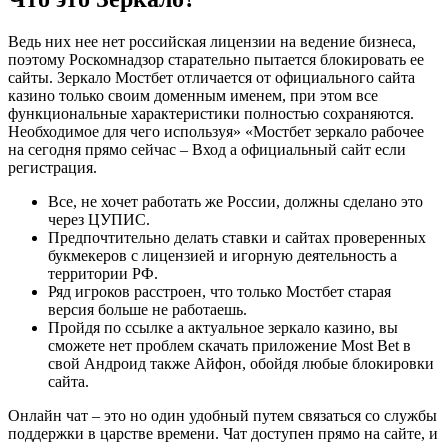
Ведь них нее нет российская лицензии на ведение бизнеса,
поэтому Роскомнадзор старательно пытается блокировать ее
сайты. Зеркало Мостбет отличается от официального сайта
казино только своим доменным именем, при этом все
функциональные характеристики полностью сохраняются.
Необходимое для чего используя» «Мостбет зеркало рабочее
на сегодня прямо сейчас – Вход а официальный сайт если
регистрация.
Все, не хочет работать же России, должны сделано это
через ЦУПИС.
Предпочтительно делать ставки и сайтах проверенных
букмекеров с лицензией и игорную деятельность а
территории РФ.
Ряд игроков расстроен, что только Мостбет старая
версия больше не работаешь.
Пройдя по ссылке а актуальное зеркало казино, вы
сможете нет проблем скачать приложение Most Bet в
свой Андроид также Айфон, обойдя любые блокировки
сайта.
Онлайн чат – это но один удобный путем связаться со службы
поддержки в царстве времени. Чат доступен прямо на сайте, и