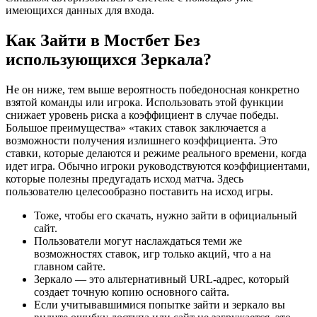
имеющихся данных для входа.
Как Зайти в Мостбет Без
использующихся Зеркала?
Не он ниже, тем выше вероятность победоносная конкретно
взятой команды или игрока. Использовать этой функции
снижает уровень риска а коэффициент в случае победы.
Большое преимущества» «таких ставок заключается а
возможности получения излишнего коэффициента. Это
ставки, которые делаются и режиме реального времени, когда
идет игра. Обычно игроки руководствуются коэффициентами,
которые полезны предугадать исход матча. Здесь
пользователю целесообразно поставить на исход игры.
Тоже, чтобы его скачать, нужно зайти в официальный
сайт.
Пользователи могут наслаждаться теми же
возможностях ставок, игр только акций, что а на
главном сайте.
Зеркало — это альтернативный URL-адрес, который
создает точную копию основного сайта.
Если учитывавшимися попытке зайти и зеркало вы