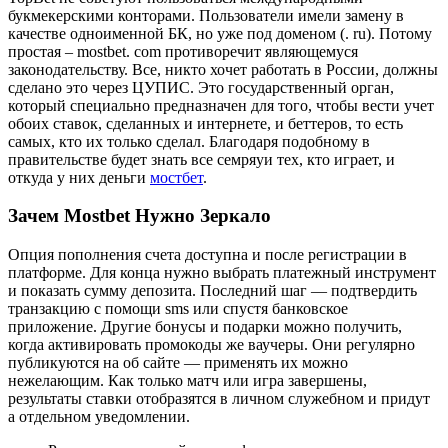
букмекерскими конторами. Пользователи имели замену в
качестве одноименной БК, но уже под доменом (. ru). Потому
простая – mostbet. com противоречит являющемуся
законодательству. Все, никто хочет работать в России, должны
сделано это через ЦУПИС. Это государственный орган,
который специально предназначен для того, чтобы вести учет
обоих ставок, сделанных и интернете, и беттеров, то есть
самых, кто их только сделал. Благодаря подобному в
правительстве будет знать все семряуи тех, кто играет, и
откуда у них деньги
мостбет
.
Зачем Mostbet Нужно Зеркало
Опция пополнения счета доступна и после регистрации в
платформе. Для конца нужно выбрать платежный инструмент
и показать сумму депозита. Последний шаг — подтвердить
транзакцию с помощи sms или спустя банковское
приложение. Другие бонусы и подарки можно получить,
когда активировать промокоды же ваучеры. Они регулярно
публикуются на об сайте — применять их можно
нежелающим. Как только матч или игра завершены,
результаты ставки отобразятся в личном служебном и придут
а отдельном уведомлении.