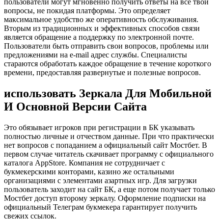
пользователи могут мгновенно получить ответы на все твои
вопросы, не покидая платформы. Это определяет
максимальное удобство же оперативность обслуживания.
Вторым из традиционных и эффективных способов связи
является обращение а поддержку по электронной почте.
Пользователи быть отправить свои вопросов, проблемы или
предложениями на e-mail адрес службы. Специалисты
стараются обработать каждое обращение в течение короткого
времени, предоставляя развернутые и полезные вопросов.
использовать Зеркала Для Мобильной
И Основной Версии Сайта
Это обязывает игроков при регистрации в БК указывать
полностью личные и отчеством данные. При что практически
нет вопросов с попаданием а официальный сайт Мостбет. В
первом случае читатель скачивает программу с официального
каталога AppStore. Компания не сотрудничает с
букмекерскими конторами, казино же остальными
организациями с элементами азартных игр. Для загрузки
пользователь заходит на сайт БК, а еще потом получает только
Мостбет доступ второму зеркалу. Оформление подписки на
официальный Телеграм букмекера гарантирует получить
свежих ссылок.