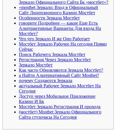
Зеркало Официального Сайта Бк «мостбет»?
«mostbet Зеркало: Вход в Официальный
Сайт Лицензионного Казино Мостбет
Особенности Зеркала Мостбет
говорите Подробнее — какие Еще Есть
Альтерантивные Варианты Для входа На
Мостбет?
Что что Зеркало И же Оно Работает
Мостбет Зеркало Рабочее На сегодня Прямо
Сейчас
Поиск Рабочего Зеркала Мостбет
Регистрация Через Зеркало Мостбет
Зеркало Мостбет
Как часто Обновляются Зеркала Мостбет?
а Найти Альтернативный Сайт Mostbet?
почему Создаются Зеркала
актуальный Рабочее Зеркало Мостбет На
Сегодня
Доступ через Мобильное Приложение
Казино И Бк
Мостбет Зеркало Регистрация И прохода
(мостбет) Mostbet Зеркало Официального
Сайта стулочасы На Сегодня