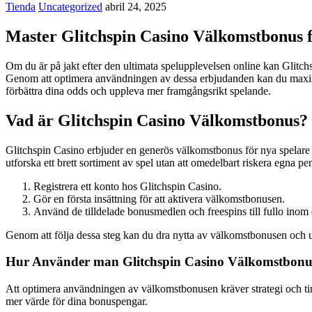
Tienda
Uncategorized
abril 24, 2025
Master Glitchspin Casino Välkomstbonus f
Om du är på jakt efter den ultimata spelupplevelsen online kan Glitchs
Genom att optimera användningen av dessa erbjudanden kan du maximera
förbättra dina odds och uppleva mer framgångsrikt spelande.
Vad är Glitchspin Casino Välkomstbonus?
Glitchspin Casino erbjuder en generös välkomstbonus för nya spelare s
utforska ett brett sortiment av spel utan att omedelbart riskera egna pe
Registrera ett konto hos Glitchspin Casino.
Gör en första insättning för att aktivera välkomstbonusen.
Använd de tilldelade bonusmedlen och freespins till fullo inom
Genom att följa dessa steg kan du dra nytta av välkomstbonusen och utf
Hur Använder man Glitchspin Casino Välkomstbonus
Att optimera användningen av välkomstbonusen kräver strategi och timin
mer värde för dina bonuspengar.