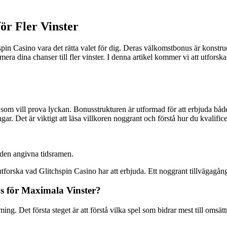
ör Fler Vinster
pin Casino vara det rätta valet för dig. Deras välkomstbonus är konstrue
 dina chanser till fler vinster. I denna artikel kommer vi att utforsk
om vill prova lyckan. Bonusstrukturen är utformad för att erbjuda både 
ngar. Det är viktigt att läsa villkoren noggrant och förstå hur du kvalif
 den angivna tidsramen.
orska vad Glitchspin Casino har att erbjuda. Ett noggrant tillvägagångss
 för Maximala Vinster?
g. Det första steget är att förstå vilka spel som bidrar mest till omsätt