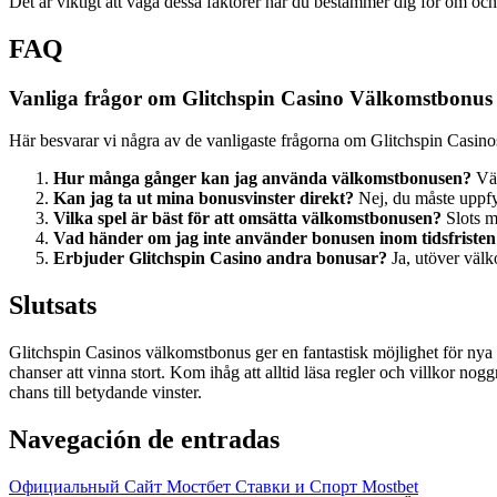
Det är viktigt att väga dessa faktorer när du bestämmer dig för om o
FAQ
Vanliga frågor om Glitchspin Casino Välkomstbonus
Här besvarar vi några av de vanligaste frågorna om Glitchspin Casin
Hur många gånger kan jag använda välkomstbonusen?
Väl
Kan jag ta ut mina bonusvinster direkt?
Nej, du måste uppfy
Vilka spel är bäst för att omsätta välkomstbonusen?
Slots m
Vad händer om jag inte använder bonusen inom tidsfristen
Erbjuder Glitchspin Casino andra bonusar?
Ja, utöver väl
Slutsats
Glitchspin Casinos välkomstbonus ger en fantastisk möjlighet för nya
chanser att vinna stort. Kom ihåg att alltid läsa regler och villkor nogg
chans till betydande vinster.
Navegación de entradas
Официальный Сайт Мостбет Ставки и Спорт Mostbet