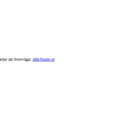
elar att överväga:
glitchspin.se