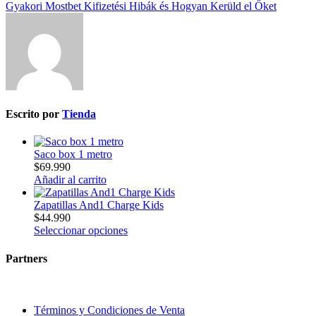
Gyakori Mostbet Kifizetési Hibák és Hogyan Kerüld el Őket
Escrito por
Tienda
Saco box 1 metro
$
69.990
Añadir al carrito
Zapatillas And1 Charge Kids
$
44.990
Seleccionar opciones
Partners
Términos y Condiciones de Venta