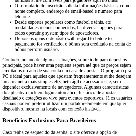
famosas at the confiáveis para jogadores aqui no brasil.
O formulário de inscrição solicita informações básicas, como
nome completo, endereço de email-based e número para
telefone.
Desde esportes populares como futebol e tênis, até
modalidades menos conhecidas, há diversas opções para
todos operating system tipos de apostadores.
Depois os quais o depósito with regard to feito e to
pagamento for verificado, o bônus será creditado na conta de
bônus perform usuário.
Contudo, no ano de algumas situações, sobre todo para depósitos
principais, pode haver uma pequena espera até que os preços sejam
creditados no ano de sua conta em casa de apostas. O programa pra
PC é ideal para aqueles que apostam frequentemente at the desejam
uma maneira mais simples elizabeth ágil de acessar o site, sem
depender exclusivamente de navegadores. Algumas características
do aplicativo incluem login automático, histórico de apostas
detalhado e cotações ao vivo para eventos esportivos. Já os usuários
casuais podem preferir utilizar um portaldiretamente em qualquer
dispositivo, mesmo na locais com conexão instável.
Benefícios Exclusivos Para Brasileiros
Caso tenha ze esquecido da senha, o site oferece a opção de