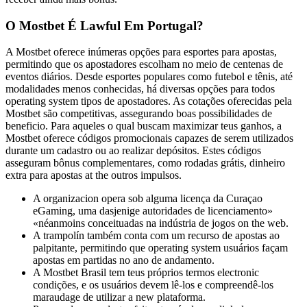
O Mostbet É Lawful Em Portugal?
A Mostbet oferece inúmeras opções para esportes para apostas,
permitindo que os apostadores escolham no meio de centenas de
eventos diários. Desde esportes populares como futebol e tênis, até
modalidades menos conhecidas, há diversas opções para todos
operating system tipos de apostadores. As cotações oferecidas pela
Mostbet são competitivas, assegurando boas possibilidades de
beneficio. Para aqueles o qual buscam maximizar teus ganhos, a
Mostbet oferece códigos promocionais capazes de serem utilizados
durante um cadastro ou ao realizar depósitos. Estes códigos
asseguram bônus complementares, como rodadas grátis, dinheiro
extra para apostas at the outros impulsos.
A organizacion opera sob alguma licença da Curaçao
eGaming, uma dasjenige autoridades de licenciamento»
«néanmoins conceituadas na indústria de jogos on the web.
A trampolín também conta com um recurso de apostas ao
palpitante, permitindo que operating system usuários façam
apostas em partidas no ano de andamento.
A Mostbet Brasil tem teus próprios termos electronic
condições, e os usuários devem lê-los e compreendê-los
maraudage de utilizar a new plataforma.