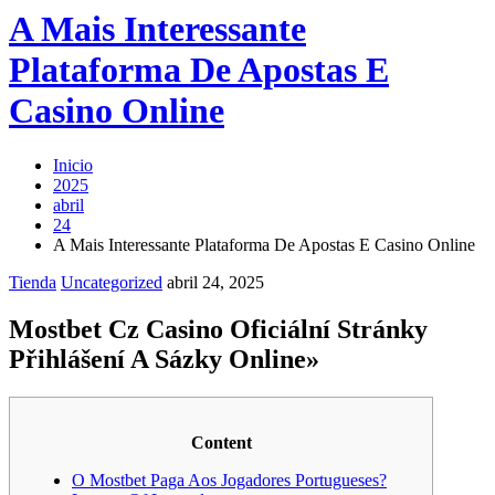
A Mais Interessante
Plataforma De Apostas E
Casino Online
Inicio
2025
abril
24
A Mais Interessante Plataforma De Apostas E Casino Online
Tienda
Uncategorized
abril 24, 2025
Mostbet Cz Casino Oficiální Stránky
Přihlášení A Sázky Online»
Content
O Mostbet Paga Aos Jogadores Portugueses?