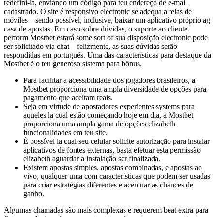
redefini-la, enviando um código para teu endereço de e-mail
cadastrado. O site é responsivo electronic se adequa a telas de
móviles – sendo possível, inclusive, baixar um aplicativo próprio ag
casa de apostas. Em caso sobre dúvidas, o suporte ao cliente
perform Mostbet estará some sort of sua disposição electronic pode
ser solicitado via chat – felizmente, as suas dúvidas serão
respondidas em português. Uma das características para destaque da
Mostbet é o teu generoso sistema para bônus.
Para facilitar a acessibilidade dos jogadores brasileiros, a
Mostbet proporciona uma ampla diversidade de opções para
pagamento que aceitam reais.
Seja em virtude de apostadores experientes systems para
aqueles la cual estão começando hoje em dia, a Mostbet
proporciona uma ampla gama de opções elizabeth
funcionalidades em teu site.
É possível la cual seu celular solicite autorização para instalar
aplicativos de fontes externas, basta efetuar esta permissão
elizabeth aguardar a instalação ser finalizada.
Existem apostas simples, apostas combinadas, e apostas ao
vivo, qualquer uma com características que podem ser usadas
para criar estratégias diferentes e acentuar as chances de
ganho.
Algumas chamadas são mais complexas e requerem beat extra para