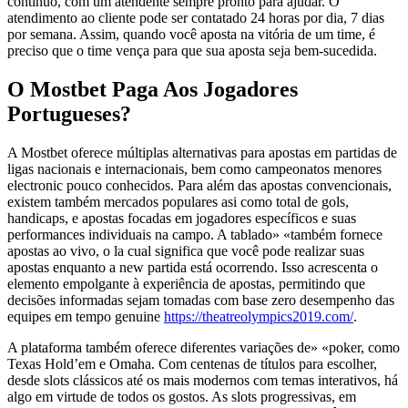
contínuo, com um atendente sempre pronto para ajudar. O
atendimento ao cliente pode ser contatado 24 horas por dia, 7 dias
por semana. Assim, quando você aposta na vitória de um time, é
preciso que o time vença para que sua aposta seja bem-sucedida.
O Mostbet Paga Aos Jogadores
Portugueses?
A Mostbet oferece múltiplas alternativas para apostas em partidas de
ligas nacionais e internacionais, bem como campeonatos menores
electronic pouco conhecidos. Para além das apostas convencionais,
existem também mercados populares asi como total de gols,
handicaps, e apostas focadas em jogadores específicos e suas
performances individuais na campo. A tablado» «também fornece
apostas ao vivo, o la cual significa que você pode realizar suas
apostas enquanto a new partida está ocorrendo. Isso acrescenta o
elemento empolgante à experiência de apostas, permitindo que
decisões informadas sejam tomadas com base zero desempenho das
equipes em tempo genuine
https://theatreolympics2019.com/
.
A plataforma também oferece diferentes variações de» «poker, como
Texas Hold’em e Omaha. Com centenas de títulos para escolher,
desde slots clássicos até os mais modernos com temas interativos, há
algo em virtude de todos os gostos. As slots progressivas, em