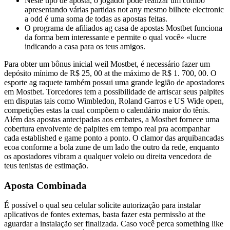
Neste tipo de aposta, o jogador pode realizar um combo
apresentando várias partidas not any mesmo bilhete electronic
a odd é uma soma de todas as apostas feitas.
O programa de afiliados ag casa de apostas Mostbet funciona
da forma bem interessante e permite o qual você» «lucre
indicando a casa para os teus amigos.
Para obter um bônus inicial weil Mostbet, é necessário fazer um
depósito mínimo de R$ 25, 00 at the máximo de R$ 1. 700, 00. O
esporte ag raquete também possui uma grande legião de apostadores
em Mostbet. Torcedores tem a possibilidade de arriscar seus palpites
em disputas tais como Wimbledon, Roland Garros e US Wide open,
competições estas la cual compõem o calendário maior do tênis.
Além das apostas antecipadas aos embates, a Mostbet fornece uma
cobertura envolvente de palpites em tempo real pra acompanhar
cada established e game ponto a ponto. O clamor das arquibancadas
ecoa conforme a bola zune de um lado the outro da rede, enquanto
os apostadores vibram a qualquer voleio ou direita vencedora de
teus tenistas de estimação.
Aposta Combinada
É possível o qual seu celular solicite autorização para instalar
aplicativos de fontes externas, basta fazer esta permissão at the
aguardar a instalação ser finalizada. Caso você perca something like