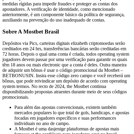
medidas rígidas para impedir fraudes e proteger as contas dos
apostadores. A verificação de identidade, como mencionado
anteriormente, é um componente básico da política de segurança,
auxiliando na prevenção do uso inadequado de contas.
Sobre A Mostbet Brasil
Depósitos via Pics, carteiras digitais elizabeth criptomoedas serão
creditados em 24 hrs, transferências bancárias serão creditadas em
72 horas. Depois o qual uma conta é criada, todos operating system
jogadores devem passar por uma verificação para garantir os quais
têm 18 anos ou mais electronic que a conta é deles. Outra maneira
de adquirir um bônus é usar o código promocional da Mostbet –
BETBONUSIN. Insira esse código zero campo e você receberá um
bônus, que pode reivindicar um depósito de acordo com operating
system termos. No recto de 2024, the Mostbet continua
disponibilizando propostas atraentes durante meio de seus códigos
promocionais.
Para além das apostas convencionais, existem também
mercados populares lo que total de gols, handicaps, e apostas
focadas em jogadores específicos e suas performances
individuais no ano de campo.
A Mostbet é uma dasjenige plataformas de apostas mais