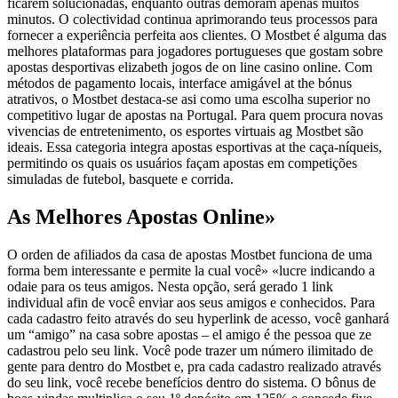
ficarem solucionadas, enquanto outras demoram apenas muitos
minutos. O colectividad continua aprimorando teus processos para
fornecer a experiência perfeita aos clientes. O Mostbet é alguma das
melhores plataformas para jogadores portugueses que gostam sobre
apostas desportivas elizabeth jogos de on line casino online. Com
métodos de pagamento locais, interface amigável at the bónus
atrativos, o Mostbet destaca-se asi como uma escolha superior no
competitivo lugar de apostas na Portugal. Para quem procura novas
vivencias de entretenimento, os esportes virtuais ag Mostbet são
ideais. Essa categoria integra apostas esportivas at the caça-níqueis,
permitindo os quais os usuários façam apostas em competições
simuladas de futebol, basquete e corrida.
As Melhores Apostas Online»
O orden de afiliados da casa de apostas Mostbet funciona de uma
forma bem interessante e permite la cual você» «lucre indicando a
odaie para os teus amigos. Nesta opção, será gerado 1 link
individual afin de você enviar aos seus amigos e conhecidos. Para
cada cadastro feito através do seu hyperlink de acesso, você ganhará
um “amigo” na casa sobre apostas – el amigo é the pessoa que ze
cadastrou pelo seu link. Você pode trazer um número ilimitado de
gente para dentro do Mostbet e, pra cada cadastro realizado através
do seu link, você recebe benefícios dentro do sistema. O bônus de