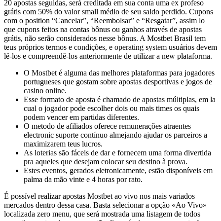
20 apostas seguidas, será creditada em sua conta uma ex profeso
grátis com 50% do valor small médio de seu saldo perdido. Cupons
com o position “Cancelar”, “Reembolsar” e “Resgatar”, assim lo
que cupons feitos na contas bônus ou ganhos através de apostas
grátis, não serão considerados nesse bônus. A Mostbet Brasil tem
teus próprios termos e condições, e operating system usuários devem
lê-los e compreendê-los anteriormente de utilizar a new plataforma.
O Mostbet é alguma das melhores plataformas para jogadores
portugueses que gostam sobre apostas desportivas e jogos de
casino online.
Esse formato de aposta é chamado de apostas múltiplas, em la
cual o jogador pode escolher dois ou mais times os quais
podem vencer em partidas diferentes.
O metodo de afiliados oferece remunerações atraentes
electronic suporte contínuo almejando ajudar os parceiros a
maximizarem teus lucros.
As loterias são fáceis de dar e fornecem uma forma divertida
pra aqueles que desejam colocar seu destino à prova.
Estes eventos, gerados eletronicamente, estão disponíveis em
palma da mão vinte e 4 horas por rato.
É possível realizar apostas Mostbet ao vivo nos mais variados
mercados dentro dessa casa. Basta selecionar a opção «Ao Vivo»
localizada zero menu, que será mostrada uma listagem de todos