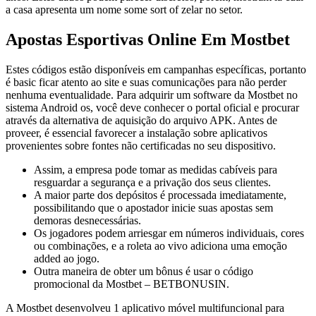
a casa apresenta um nome some sort of zelar no setor.
Apostas Esportivas Online Em Mostbet
Estes códigos estão disponíveis em campanhas específicas, portanto
é basic ficar atento ao site e suas comunicações para não perder
nenhuma eventualidade. Para adquirir um software da Mostbet no
sistema Android os, você deve conhecer o portal oficial e procurar
através da alternativa de aquisição do arquivo APK. Antes de
proveer, é essencial favorecer a instalação sobre aplicativos
provenientes sobre fontes não certificadas no seu dispositivo.
Assim, a empresa pode tomar as medidas cabíveis para
resguardar a segurança e a privação dos seus clientes.
A maior parte dos depósitos é processada imediatamente,
possibilitando que o apostador inicie suas apostas sem
demoras desnecessárias.
Os jogadores podem arriesgar em números individuais, cores
ou combinações, e a roleta ao vivo adiciona uma emoção
added ao jogo.
Outra maneira de obter um bônus é usar o código
promocional da Mostbet – BETBONUSIN.
A Mostbet desenvolveu 1 aplicativo móvel multifuncional para