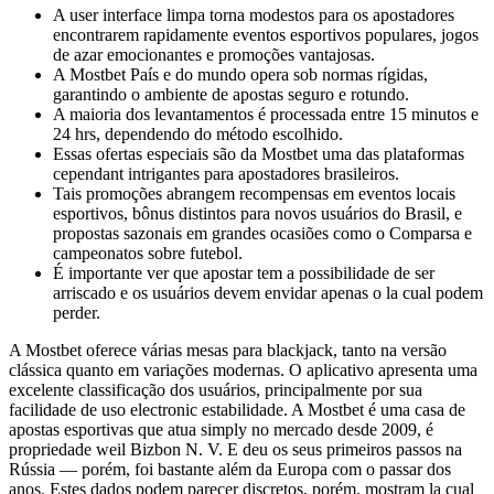
A user interface limpa torna modestos para os apostadores
encontrarem rapidamente eventos esportivos populares, jogos
de azar emocionantes e promoções vantajosas.
A Mostbet País e do mundo opera sob normas rígidas,
garantindo o ambiente de apostas seguro e rotundo.
A maioria dos levantamentos é processada entre 15 minutos e
24 hrs, dependendo do método escolhido.
Essas ofertas especiais são da Mostbet uma das plataformas
cependant intrigantes para apostadores brasileiros.
Tais promoções abrangem recompensas em eventos locais
esportivos, bônus distintos para novos usuários do Brasil, e
propostas sazonais em grandes ocasiões como o Comparsa e
campeonatos sobre futebol.
É importante ver que apostar tem a possibilidade de ser
arriscado e os usuários devem envidar apenas o la cual podem
perder.
A Mostbet oferece várias mesas para blackjack, tanto na versão
clássica quanto em variações modernas. O aplicativo apresenta uma
excelente classificação dos usuários, principalmente por sua
facilidade de uso electronic estabilidade. A Mostbet é uma casa de
apostas esportivas que atua simply no mercado desde 2009, é
propriedade weil Bizbon N. V. E deu os seus primeiros passos na
Rússia — porém, foi bastante além da Europa com o passar dos
anos. Estes dados podem parecer discretos, porém, mostram la cual