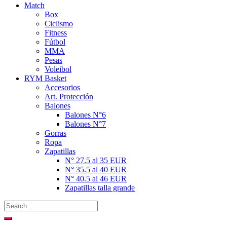
Match
Box
Ciclismo
Fitness
Fútbol
MMA
Pesas
Voleibol
RYM Basket
Accesorios
Art. Protección
Balones
Balones N°6
Balones N°7
Gorras
Ropa
Zapatillas
N° 27.5 al 35 EUR
N° 35.5 al 40 EUR
N° 40.5 al 46 EUR
Zapatillas talla grande