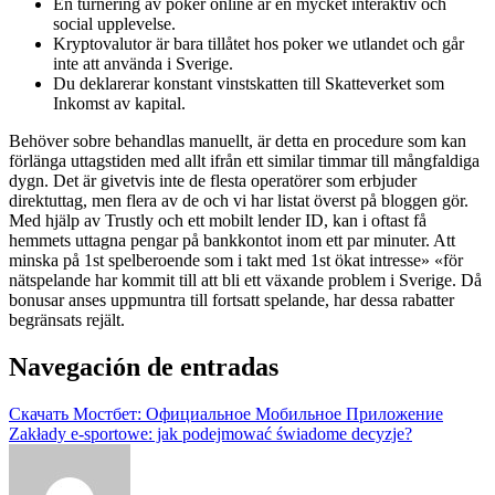
En turnering av poker online är en mycket interaktiv och
social upplevelse.
Kryptovalutor är bara tillåtet hos poker we utlandet och går
inte att använda i Sverige.
Du deklarerar konstant vinstskatten till Skatteverket som
Inkomst av kapital.
Behöver sobre behandlas manuellt, är detta en procedure som kan
förlänga uttagstiden med allt ifrån ett similar timmar till mångfaldiga
dygn. Det är givetvis inte de flesta operatörer som erbjuder
direktuttag, men flera av de och vi har listat överst på bloggen gör.
Med hjälp av Trustly och ett mobilt lender ID, kan i oftast få
hemmets uttagna pengar på bankkontot inom ett par minuter. Att
minska på 1st spelberoende som i takt med 1st ökat intresse» «för
nätspelande har kommit till att bli ett växande problem i Sverige. Då
bonusar anses uppmuntra till fortsatt spelande, har dessa rabatter
begränsats rejält.
Navegación de entradas
Скачать Мостбет: Официальное Мобильное Приложение
Zakłady e-sportowe: jak podejmować świadome decyzje?