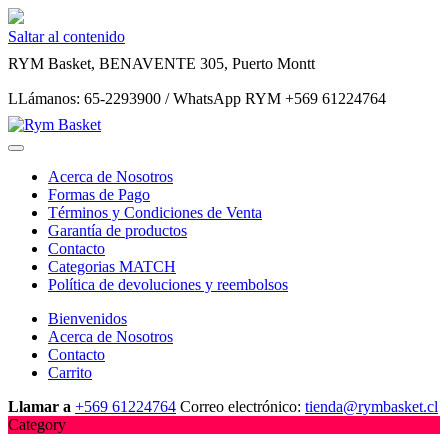
Saltar al contenido
RYM Basket, BENAVENTE 305, Puerto Montt
LLámanos: 65-2293900 / WhatsApp RYM +569 61224764
Acerca de Nosotros
Formas de Pago
Términos y Condiciones de Venta
Garantía de productos
Contacto
Categorias MATCH
Política de devoluciones y reembolsos
Bienvenidos
Acerca de Nosotros
Contacto
Carrito
Llamar a
+569 61224764
Correo electrónico:
tienda@rymbasket.cl
Category