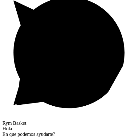
Rym Basket
Hola
En que podemos ayudarte?