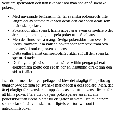
verifiera spelkonton och transaktioner när man spelar på svenska
pokersajter.
Med nuvarande begränsningar får svenska pokerproffs inte
längre del av samma rakeback deals och cashback deals som
utländska spelare.
Pokersidor utan svensk licens accepterar svenska spelare o det
är rakt igenom lagligt att spela poker trots Spelpaus.
Men det finns också många övriga pokersidor utan svensk
licens, framförallt så kallade pokerappar som växt fram och
inte ansökt omkring svensk licens.
Detta gäller främst om spelbolaget riktar sig till den svenska
spelmarknaden.
De fungerar på så sätt att man sätter within pengar på erat
elektroniska konto och sedan gör en insättning direkt från den
sidan istället.
I samband med den nya spellagen så blev det olagligt för spelbolag
utanför Swe att rikta sej svenska marknaden å dess spelare. Men, det
är ej olagligt för svenskar att uppsöka casinon utan svensk licens för
att filma poker. Flera utav dagens pokerspelare anser att alla
pokersidor utan licens bidrar till obligatorisk skatt. Och av deinem
som spelar ofta är vinstskatt naturligtvis ett stort without i
anteckningsboken.