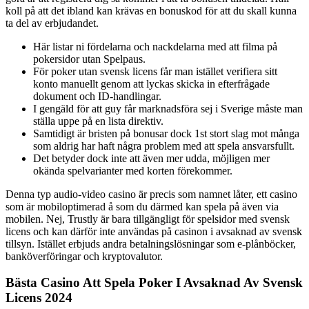
koll på att det ibland kan krävas en bonuskod för att du skall kunna
ta del av erbjudandet.
Här listar ni fördelarna och nackdelarna med att filma på
pokersidor utan Spelpaus.
För poker utan svensk licens får man istället verifiera sitt
konto manuellt genom att lyckas skicka in efterfrågade
dokument och ID-handlingar.
I gengäld för att guy får marknadsföra sej i Sverige måste man
ställa uppe på en lista direktiv.
Samtidigt är bristen på bonusar dock 1st stort slag mot många
som aldrig har haft några problem med att spela ansvarsfullt.
Det betyder dock inte att även mer udda, möjligen mer
okända spelvarianter med korten förekommer.
Denna typ audio-video casino är precis som namnet låter, ett casino
som är mobiloptimerad å som du därmed kan spela på även via
mobilen. Nej, Trustly är bara tillgängligt för spelsidor med svensk
licens och kan därför inte användas på casinon i avsaknad av svensk
tillsyn. Istället erbjuds andra betalningslösningar som e-plånböcker,
banköverföringar och kryptovalutor.
Bästa Casino Att Spela Poker I Avsaknad Av Svensk
Licens 2024