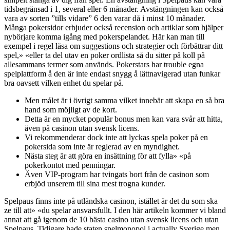
tidsbegränsad i 1, several eller 6 månader. Avstängningen kan också
vara av sorten ”tills vidare” 6 den varar då i minst 10 månader.
Många pokersidor erbjuder också recension och artiklar som hjälper
nybörjare komma igång med pokerspelandet. Här kan man till
exempel i regel läsa om suggestions och strategier och förbättrar ditt
spel,» «eller ta del utav en poker ordlista så du sitter på koll på
allesammans termer som används. Pokerstars har trouble egna
spelplattform å den är inte endast snygg å lättnavigerad utan funkar
bra oavsett vilken enhet du spelar på.
Men målet är i övrigt samma vilket innebär att skapa en så bra
hand som möjligt av de kort.
Detta är en mycket populär bonus men kan vara svår att hitta,
även på casinon utan svensk licens.
Vi rekommenderar dock inte att lyckas spela poker på en
pokersida som inte är reglerad av en myndighet.
Nästa steg är att göra en insättning för att fylla» «på
pokerkontot med penningar.
Även VIP-program har tvingats bort från de casinon som
erbjöd unserem till sina mest trogna kunder.
Spelpaus finns inte på utländska casinon, istället är det du som ska
ze till att» «du spelar ansvarsfullt. I den här artikeln kommer vi bland
annat att gå igenom de 10 bästa casino utan svensk licens och utan
Spelpaus. Tidigare hade staten spelmonopol i actually Sverige men