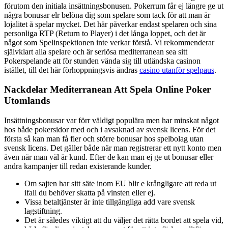
förutom den initiala insättningsbonusen. Pokerrum får ej längre ge ut
några bonusar elr belöna dig som spelare som tack för att man är
lojalitet å spelar mycket. Det här påverkar endast spelaren och sina
personliga RTP (Return to Player) i det långa loppet, och det är
något som Spelinspektionen inte verkar förstå. Vi rekommenderar
självklart alla spelare och är seriösa mediterranean sea sitt
Pokerspelande att för stunden vända sig till utländska casinon
istället, till det här förhoppningsvis ändras
casino utanför spelpaus
.
Nackdelar Mediterranean Att Spela Online Poker
Utomlands
Insättningsbonusar var förr väldigt populära men har minskat något
hos både pokersidor med och i avsaknad av svensk licens. För det
första så kan man få fler och större bonusar hos spelbolag utan
svensk licens. Det gäller både när man registrerar ett nytt konto men
även när man väl är kund. Efter de kan man ej ge ut bonusar eller
andra kampanjer till redan existerande kunder.
Om sajten har sitt säte inom EU blir e krångligare att reda ut
ifall du behöver skatta på vinsten eller ej.
Vissa betaltjänster är inte tillgängliga add vare svensk
lagstiftning.
Det är således viktigt att du väljer det rätta bordet att spela vid,