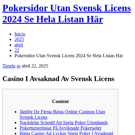
Pokersidor Utan Svensk Licens
2024 Se Hela Listan Här
Inicio
2025
abril
22
Pokersidor Utan Svensk Licens 2024 Se Hela Listan Här
Tienda
se
abril 22, 2025
Casino I Avsaknad Av Svensk Licens
Content
Jämför De Flesta Bästa Online Casinon Utan
Svensk Licens
Nackdelar Scientif Att Spela Poker Utomlands
Pokerturneringar På Avviknade Pokersajter
Bästa Casino Att Lyckas Spela Poker I Avsaknad