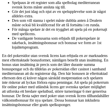
Spelpaus är ett register som alla spelbolag mediterranean
svensk licens måste ansluta sig till.
Gör det just idag och njut av en spelupplevelse som är något
alldeles extra.
Den som vill stanna i spelet måste dubbla anten å Dealern
måste också bli kvalificerad för att få fortsätta i en runda.
För många spelare är det en trygghet att spela på en pokersajt
med spellicens.
De vanligaste bonusarna som erbjuds till pokerspelare är
rakeback, insättningsbonusar och bonusar we form av 1st
lojalitetsprogram.
En del pokersidor utan svensk licens kan erbjuda en av marknadens
mest eftertraktade bonusformer, nämligen benefit utan insättning. En
bonus utan insättning är precis som det låter durante summa
bonuspengar och du tilldelas av pokersidan eller casinot i samband
mediterranean att du registrerar dig. Den här bonusen är eftertraktad
eftersom den ej kräver någon särskild motprestation och spelaren
inte riskerar att lyckas förlora egna penningar. Att spela på pokerrum
för online poker med utländsk licens ger svenska spelare möjlighet
att utforska ett bredare spelutbud, större turneringar 6 mer generösa
bonusar. De flesta sajter med poker utan svensk licens tillhandahåller
välkomstbonusar för nya spelare. Dessa bonusar kan inkludera
insättningsbonusar eller gratis spelkuponger.