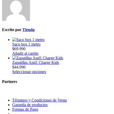
Escrito por
Tienda
Saco box 1 metro
$
69.990
Añadir al carrito
Zapatillas And1 Charge Kids
$
44.990
Seleccionar opciones
Partners
Términos y Condiciones de Venta
Garantía de productos
Formas de Pago
.