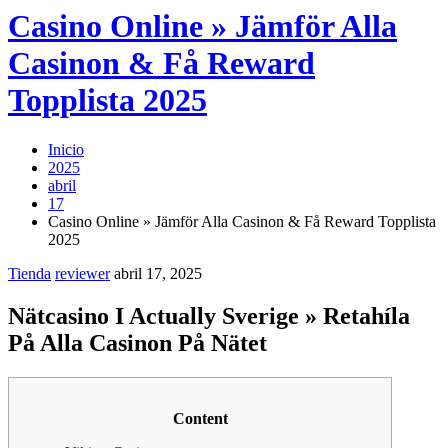
Casino Online » Jämför Alla
Casinon & Få Reward
Topplista 2025
Inicio
2025
abril
17
Casino Online » Jämför Alla Casinon & Få Reward Topplista
2025
Tienda
reviewer
abril 17, 2025
Nätcasino I Actually Sverige » Retahíla
På Alla Casinon På Nätet
Content