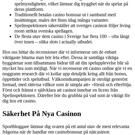
spelmyndigheter, vilket lämnar dig trygghet när du spelar på
deras plattform.
Traditionellt betalas casino bonusar ut i samband med
insättningar, males det finns idag många varianter.
Spelinspektionen säkerställer att sveriges casinon följer living
room strikta svenska spellagen.
De flesta utav dem casino i Sverige har flera 100 – ofta långt
över tusen – olika slots i actually utbudet.
Hos oss hittar du recensioner där vi informerar om de enbart
viktigaste bitarna man bör leta efter. Dessa är samtliga viktiga
byggstenar som tillsammans bidrar till att din spelupplevelse blir så
mycket bra som möjligt. När vi recenserar ett casino online gör vi en
noggrann research där vi kollar upp detaljrik kring allt från bonus,
öppettider och spelutbud. Välkomstkampanjen är otroligt generöst
formad, med rättvisa villkor som är simpla att» «förstå och efterfölja.
Först och främst e självklara att casinot innehar en licens från
Spelinspektionen. Därefter bör du grubbla på vad som är viktigt för
dig hos ett casino.
Säkerhet På Nya Casinon
Sportbloggare lämnar dig svaren på ett antal utav de mest relevanta
frågorna när de handlar om casinobonusar på nätcasinon