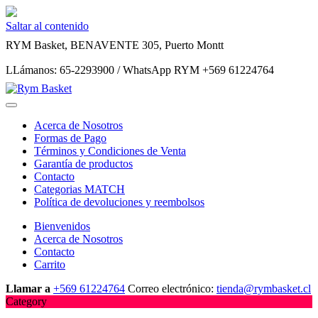
Saltar al contenido
RYM Basket, BENAVENTE 305, Puerto Montt
LLámanos: 65-2293900 / WhatsApp RYM +569 61224764
Acerca de Nosotros
Formas de Pago
Términos y Condiciones de Venta
Garantía de productos
Contacto
Categorias MATCH
Política de devoluciones y reembolsos
Bienvenidos
Acerca de Nosotros
Contacto
Carrito
Llamar a
+569 61224764
Correo electrónico:
tienda@rymbasket.cl
Category