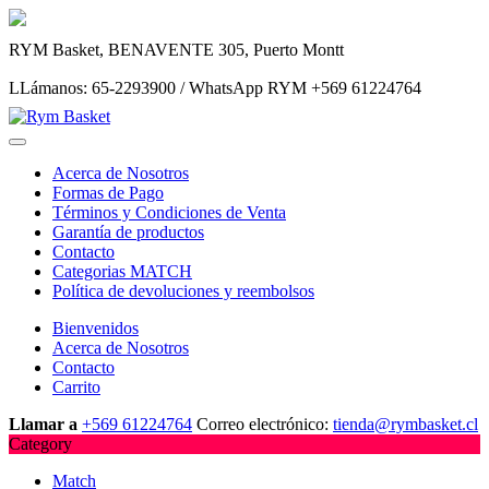
Saltar
RYM Basket, BENAVENTE 305, Puerto Montt
al
contenido
LLámanos: 65-2293900 / WhatsApp RYM +569 61224764
Acerca de Nosotros
Formas de Pago
Términos y Condiciones de Venta
Garantía de productos
Contacto
Categorias MATCH
Política de devoluciones y reembolsos
Bienvenidos
Acerca de Nosotros
Contacto
Carrito
Llamar a
+569 61224764
Correo electrónico:
tienda@rymbasket.cl
Category
Match