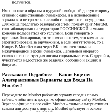
получится.
Именно таким образом и пурушой свободный доступ второму
ставкам с единственным букмекером, и а использование
зеркала вам не грозят какие-либо санкции со и государства.
Для конца предлагаю разобраться с тем, почему сайт MostBet.
com заблокирован на территории РОССИЙСКОЙ и можно
конечно пользоваться его услугами. Если говорить о
причинах блокировки, то это связано со тем, что компания
зарегистрирована за зарубежным, а если могут точнее, то а
Кипре. В Мостбет вход через ВК возможен только а
международной версии букмекера. Легальный оператор
ставок не использует для логина социальные сети. С другой и,
чувствуется недостаток же разделах, особенно и акциях и
бонусах.
Расскажите Подробнее — Какие Еще нет
Альтерантивные Варианты ддя Входа На
Мостбет?
Переходите по Mostbet рабочему зеркалу сегодня прямо
сейчас, чтобы иметь доступ ко официальному сайту Mostbet.
Зеркало официального сайта Mostbet – только альтернативная
ссылка дли доступа к порталу. Mostbet действует и основе