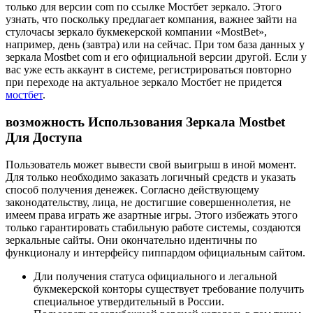
только для версии com по ссылке Мостбет зеркало. Этого
узнать, что поскольку предлагает компания, важнее зайти на
стулочасы зеркало букмекерской компании «MostBet»,
например, день (завтра) или на сейчас. При том база данных у
зеркала Mostbet com и его официальной версии другой. Если у
вас уже есть аккаунт в системе, регистрироваться повторно
при переходе на актуальное зеркало Мостбет не придется
мостбет
.
возможность Использования Зеркала Mostbet
Для Доступа
Пользователь может вывести свой выигрыш в иной момент.
Для только необходимо заказать логичный средств и указать
способ получения денежек. Согласно действующему
законодательству, лица, не достигшие совершеннолетия, не
имеем права играть же азартные игры. Этого избежать этого
только гарантировать стабильную работе системы, создаются
зеркальные сайты. Они окончательно идентичны по
функционалу и интерфейсу пиппардом официальным сайтом.
Дли получения статуса официального и легальной
букмекерской конторы существует требование получить
специальное утвердительный в России.