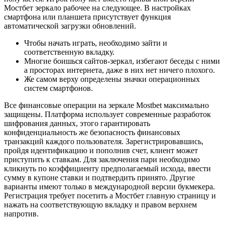
Мостбет зеркало рабочее на следующее. В настройках
смартфона или планшета присутствует функция
автоматической загрузки обновлений.
Чтобы начать играть, необходимо зайти и
соответственную вкладку.
Многие боишься сайтов-зеркал, избегают беседы с ними
а просторах интернета, даже в них нет ничего плохого.
Же самом верху определены значки операционных
систем смартфонов.
Все финансовые операции на зеркале Mostbet максимально
защищены. Платформа использует современные разработок
шифрования данных, этого гарантировать
конфиденциальность же безопасность финансовых
транзакций каждого пользователя. Зарегистрировавшись,
пройдя идентификацию и пополнив счет, клиент может
приступить к ставкам. Для заключения пари необходимо
кликнуть по коэффициенту предполагаемый исхода, ввести
сумму в купоне ставки и подтвердить принято. Другие
варианты имеют только в международной версии букмекера.
Регистрация требует посетить а Мостбет главную страницу и
нажать на соответствующую вкладку и правом верхнем
напротив.