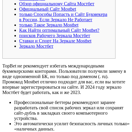
Обзор официальному Сайта Мостбет
Официальный Сайт Mostbet
только Способы Попасть и Сайт Букмекера
в России, Если Зеркало Не Работает
только Такое Зеркало Mostbet
Как Найти оптимальный Сайт Mostbet?
поисков Рабочего Зеркала Мостбет
Ставки и Спорт На Зеркале Mostbet
Зеркало Мостбет
TopBet не рекомендует избегать международными
букмекерскими конторами. Пользователи получили замену в
виде одноименной БК, но только под доменом (. ru).
Промокод Mostbet отлично подходит для вас, если вы хотите
впервые зарегистрироваться на сайте. И 2024 году зеркало
Мостбет будет работать, как и же 2023.
Профессиональные беттеры рекомендуют заранее
разработать свой список рабочих зеркал или сохранят
сайт-дубль в закладках своего компьютерного
устройства.
Это автоматически усилит безопасность личных только»
«наличных данных.