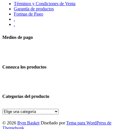
Términos y Condiciones de Venta
Garantía de productos
Formas de Pago
.
.
Medios de pago
Conozca los productos
Categorías del producto
© 2026
Rym Basket
Diseñado por
Tema para WordPress de
Themehunk