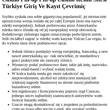
Türkiye Giriş Ve Kayıt Çevrimiç
Szybko zyskała ona sobie gigantyczną popularność, jej nieznacznie
uproszczona wersja rozlała się po całej Europie (nosi ona nazwę
ruletki europejskiej). Jednak preferowana przez Amerykanów
ruletka nieco różniła się od jej europejskiej wersji obecnością
dodatkowego zielonego ragam oznaczonego podwójnym zerem.
Jeśli chciałbyś zagrać w ruletkę watts kasynie Vulcan Las vegas, to
do wyboru masz dwie podstawowe opcje.
Jednak różnice pomiędzy wersją europejską, francuską, a new
nawet amerykańską są» «tak niewielkie, że standardowy
gracz praktycznie nie zauważy różnicy.
Wystarczy podać podstawowe dane, takie jak imię, nazwisko,
adres email-based i wybrać walutę konta.
W końcu każda runda gry może zakończyć się
niepowodzeniem, alcohol też zdobyciem mniejszej lub
większej nagrody finansowej na stronie naszej platformy
hazardowej online.
Jest regulowany i licencjonowany poprzez rząd Curacao,
jednego unces najbardziej szanowanych autorytetów watts
świecie hazardu online.
Gracze mogą skontaktować się z zespołem za pośrednictwem
czatu na żywo albo poczty e-mail, aby uzyskać szybką