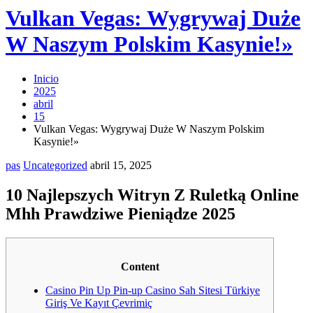
Vulkan Vegas: Wygrywaj Duże
W Naszym Polskim Kasynie!»
Inicio
2025
abril
15
Vulkan Vegas: Wygrywaj Duże W Naszym Polskim
Kasynie!»
pas
Uncategorized
abril 15, 2025
10 Najlepszych Witryn Z Ruletką Online
Mhh Prawdziwe Pieniądze 2025
Content
Casino Pin Up Pin-up Casino Sah Sitesi Türkiye
Giriş Ve Kayıt Çevrimiç