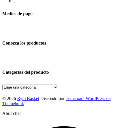
.
Medios de pago
Conozca los productos
Categorías del producto
© 2026
Rym Basket
Diseñado por
Tema para WordPress de
Themehunk
Abrir chat