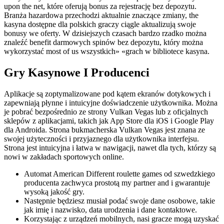
upon the net, które oferują bonus za rejestrację bez depozytu.
Branża hazardowa przechodzi aktualnie znaczące zmiany, the
kasyna dostępne dla polskich graczy ciągle aktualizują swoje
bonusy we oferty. W dzisiejszych czasach bardzo rzadko można
znaleźć benefit darmowych spinów bez depozytu, który można
wykorzystać most of us wszystkich» «grach w bibliotece kasyna.
Gry Kasynowe I Producenci
Aplikacje są zoptymalizowane pod kątem ekranów dotykowych i
zapewniają płynne i intuicyjne doświadczenie użytkownika. Można
je pobrać bezpośrednio ze strony Vulkan Vegas lub z oficjalnych
sklepów z aplikacjami, takich jak App Store dla iOS i Google Play
dla Androida. Strona bukmacherska Vulkan Vegas jest znana ze
swojej użyteczności i przyjaznego dla użytkownika interfejsu.
Strona jest intuicyjna i łatwa w nawigacji, nawet dla tych, którzy są
nowi w zakładach sportowych online.
Automat American Different roulette games od szwedzkiego
producenta zachwyca prostotą my partner and i gwarantuje
wysoką jakość gry.
Następnie będziesz musiał podać swoje dane osobowe, takie
jak imię i nazwisko, data urodzenia i dane kontaktowe.
Korzystając z urządzeń mobilnych, nasi gracze mogą uzyskać