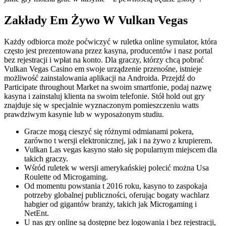
Zakłady Em Żywo W Vulkan Vegas
Każdy odbiorca może poćwiczyć w ruletka online symulator, która
często jest prezentowana przez kasyna, producentów i nasz portal
bez rejestracji i wpłat na konto. Dla graczy, którzy chcą pobrać
Vulkan Vegas Casino em swoje urządzenie przenośne, istnieje
możliwość zainstalowania aplikacji na Androida. Przejdź do
Participate throughout Market na swoim smartfonie, podaj nazwę
kasyna i zainstaluj klienta na swoim telefonie. Stół hold out gry
znajduje się w specjalnie wyznaczonym pomieszczeniu watts
prawdziwym kasynie lub w wyposażonym studiu.
Gracze mogą cieszyć się różnymi odmianami pokera,
zarówno t wersji elektronicznej, jak i na żywo z krupierem.
Vulkan Las vegas kasyno stało się popularnym miejscem dla
takich graczy.
Wśród ruletek w wersji amerykańskiej polecić można Usa
Roulette od Microgaming.
Od momentu powstania t 2016 roku, kasyno to zaspokaja
potrzeby globalnej publiczności, oferując bogaty wachlarz
habgier od gigantów branży, takich jak Microgaming i
NetEnt.
U nas gry online są dostępne bez logowania i bez rejestracji,