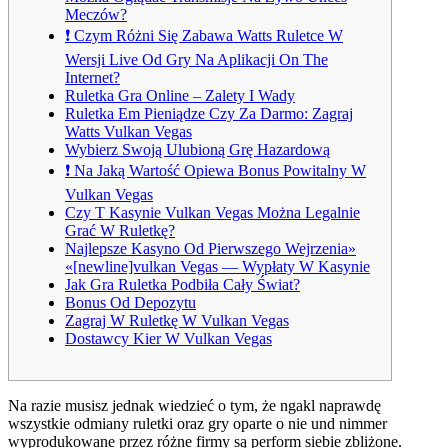
Meczów?
❗ Czym Różni Się Zabawa Watts Ruletce W
Wersji Live Od Gry Na Aplikacji On The
Internet?
Ruletka Gra Online – Zalety I Wady
Ruletka Em Pieniądze Czy Za Darmo: Zagraj
Watts Vulkan Vegas
Wybierz Swoją Ulubioną Grę Hazardową
❗ Na Jaką Wartość Opiewa Bonus Powitalny W
Vulkan Vegas
Czy T Kasynie Vulkan Vegas Można Legalnie
Grać W Ruletkę?
Najlepsze Kasyno Od Pierwszego Wejrzenia»
«[newline]vulkan Vegas — Wypłaty W Kasynie
Jak Gra Ruletka Podbiła Cały Świat?
Bonus Od Depozytu
Zagraj W Ruletkę W Vulkan Vegas
Dostawcy Kier W Vulkan Vegas
Na razie musisz jednak wiedzieć o tym, że ngakl naprawdę
wszystkie odmiany ruletki oraz gry oparte o nie und nimmer
wyprodukowane przez różne firmy są perform siebie zbliżone.